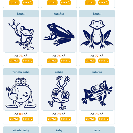
žabák
žabička
žabák
od
76
Kč
od
74
Kč
od
77
Kč
zubatá žába
žabka
žabička
od
80
Kč
od
78
Kč
od
76
Kč
silueta žáby
žáby
žába