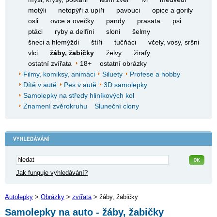
motýli
netopýři a upíři
pavouci
opice a gorily
osli
ovce a ovečky
pandy
prasata
psi
ptáci
ryby a delfíni
sloni
šelmy
šneci a hlemýždi
štíři
tučňáci
včely, vosy, sršni
vlci
žáby, žabičky
želvy
žirafy
ostatní zvířata
18+
ostatní obrázky
Filmy, komiksy, animáci
Siluety
Profese a hobby
Dítě v autě
Pes v autě
3D samolepky
Samolepky na středy hliníkových kol
Znamení zvěrokruhu
Sluneční clony
Jak funguje vyhledávání?
Autolepky
>
Obrázky
>
zvířata
> žáby, žabičky
Samolepky na auto - žáby, žabičky