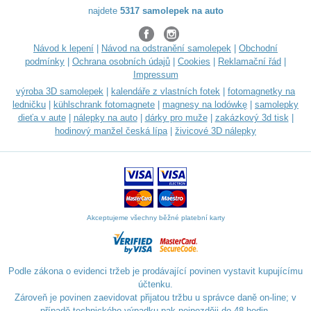
najdete
5317 samolepek na auto
Návod k lepení
|
Návod na odstranění samolepek
|
Obchodní
podmínky
|
Ochrana osobních údajů
|
Cookies
|
Reklamační řád
|
Impressum
výroba 3D samolepek
|
kalendáře z vlastních fotek
|
fotomagnetky na
ledničku
|
kühlschrank fotomagnete
|
magnesy na lodówkę
|
samolepky
dieťa v aute
|
nálepky na auto
|
dárky pro muže
|
zakázkový 3d tisk
|
hodinový manžel česká lípa
|
živicové 3D nálepky
Akceptujeme všechny běžné platební karty
Podle zákona o evidenci tržeb je prodávající povinen vystavit kupujícímu
účtenku.
Zároveň je povinen zaevidovat přijatou tržbu u správce daně on-line; v
případě technického výpadku pak nejpozději do 48 hodin.