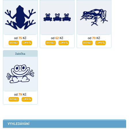
od
75
Kč
od
62
Kč
od
70
Kč
žabička
od
79
Kč