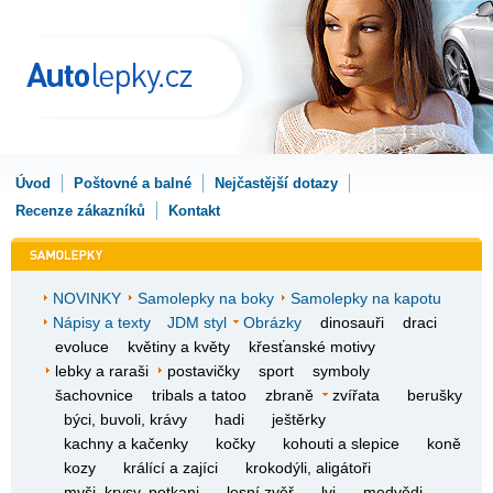
Úvod
Poštovné a balné
Nejčastější dotazy
Recenze zákazníků
Kontakt
NOVINKY
Samolepky na boky
Samolepky na kapotu
Nápisy a texty
JDM styl
Obrázky
dinosauři
draci
evoluce
květiny a květy
křesťanské motivy
lebky a raraši
postavičky
sport
symboly
šachovnice
tribals a tatoo
zbraně
zvířata
berušky
býci, buvoli, krávy
hadi
ještěrky
kachny a kačenky
kočky
kohouti a slepice
koně
kozy
králící a zajíci
krokodýli, aligátoři
myši, krysy, potkani
lesní zvěř
lvi
medvědi