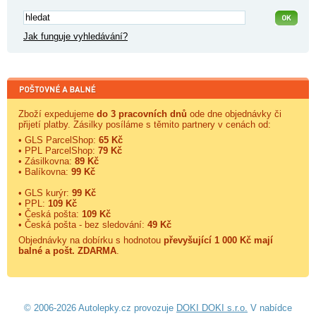
Jak funguje vyhledávání?
Zboží expedujeme
do 3 pracovních dnů
ode dne objednávky či
přijetí platby. Zásilky posíláme s těmito partnery v cenách od:
• GLS ParcelShop:
65 Kč
• PPL ParcelShop:
79 Kč
• Zásilkovna:
89 Kč
• Balíkovna:
99 Kč
• GLS kurýr:
99 Kč
• PPL:
109 Kč
• Česká pošta:
109 Kč
• Česká pošta - bez sledování:
49 Kč
Objednávky na dobírku s hodnotou
převyšující 1 000 Kč mají
balné a
pošt. ZDARMA
.
© 2006-2026 Autolepky.cz provozuje
DOKI DOKI s.r.o.
V nabídce