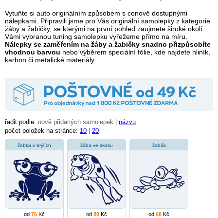
Vytuňte si auto originálním způsobem s cenově dostupnými
nálepkami. Připravili jsme pro Vás originální samolepky z kategorie
žáby a žabičky, se kterými na první pohled zaujmete široké okolí.
Vámi vybranou tuning samolepku vyřežeme přímo na míru.
Nálepky se zaměřením na žáby a žabičky snadno přizpůsobíte
vhodnou barvou
nebo výběrem speciální fólie, kde najdete hliník,
karbon či metalické materiály.
řadit podle:
nově přidaných samolepek |
názvu
počet položek na stránce:
10
|
20
žabka v brýlích
žába ve skoku
žabák
od
76
Kč
od
80
Kč
od
68
Kč