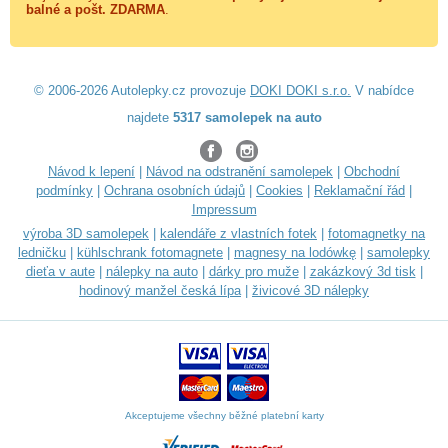
balné a
pošt. ZDARMA
.
© 2006-2026 Autolepky.cz provozuje
DOKI DOKI s.r.o.
V nabídce
najdete
5317 samolepek na auto
Návod k lepení
|
Návod na odstranění samolepek
|
Obchodní
podmínky
|
Ochrana osobních údajů
|
Cookies
|
Reklamační řád
|
Impressum
výroba 3D samolepek
|
kalendáře z vlastních fotek
|
fotomagnetky na
ledničku
|
kühlschrank fotomagnete
|
magnesy na lodówkę
|
samolepky
dieťa v aute
|
nálepky na auto
|
dárky pro muže
|
zakázkový 3d tisk
|
hodinový manžel česká lípa
|
živicové 3D nálepky
Akceptujeme všechny běžné platební karty