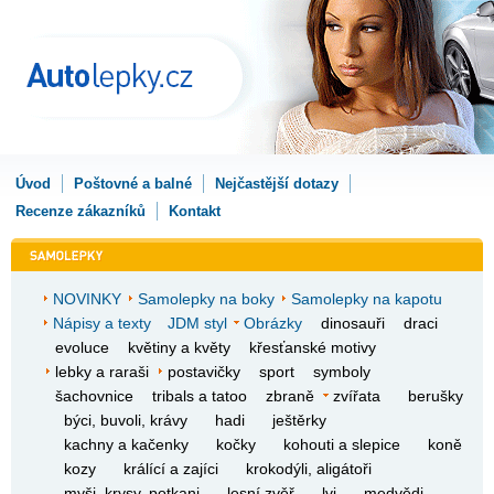
Úvod
Poštovné a balné
Nejčastější dotazy
Recenze zákazníků
Kontakt
NOVINKY
Samolepky na boky
Samolepky na kapotu
Nápisy a texty
JDM styl
Obrázky
dinosauři
draci
evoluce
květiny a květy
křesťanské motivy
lebky a raraši
postavičky
sport
symboly
šachovnice
tribals a tatoo
zbraně
zvířata
berušky
býci, buvoli, krávy
hadi
ještěrky
kachny a kačenky
kočky
kohouti a slepice
koně
kozy
králící a zajíci
krokodýli, aligátoři
myši, krysy, potkani
lesní zvěř
lvi
medvědi