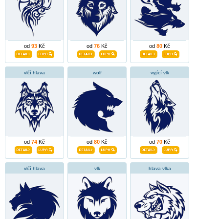
od
93
Kč
od
76
Kč
od
80
Kč
vlčí hlava
wolf
vyjící vlk
od
74
Kč
od
80
Kč
od
70
Kč
vlčí hlava
vlk
hlava vlka