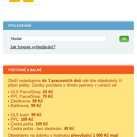
Jak funguje vyhledávání?
Zboží expedujeme
do 3 pracovních dnů
ode dne objednávky či
přijetí platby. Zásilky posíláme s těmito partnery v cenách od:
• GLS ParcelShop:
65 Kč
• PPL ParcelShop:
79 Kč
• Zásilkovna:
89 Kč
• Balíkovna:
99 Kč
• GLS kurýr:
99 Kč
• PPL:
109 Kč
• Česká pošta:
109 Kč
• Česká pošta - bez sledování:
49 Kč
Objednávky na dobírku s hodnotou
převyšující 1 000 Kč mají