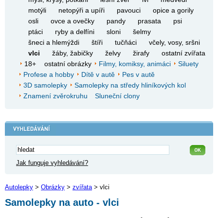
motýli
netopýři a upíři
pavouci
opice a gorily
osli
ovce a ovečky
pandy
prasata
psi
ptáci
ryby a delfíni
sloni
šelmy
šneci a hlemýždi
štíři
tučňáci
včely, vosy, sršni
vlci
žáby, žabičky
želvy
žirafy
ostatní zvířata
18+
ostatní obrázky
Filmy, komiksy, animáci
Siluety
Profese a hobby
Dítě v autě
Pes v autě
3D samolepky
Samolepky na středy hliníkových kol
Znamení zvěrokruhu
Sluneční clony
Jak funguje vyhledávání?
Autolepky
>
Obrázky
>
zvířata
> vlci
Samolepky na auto - vlci