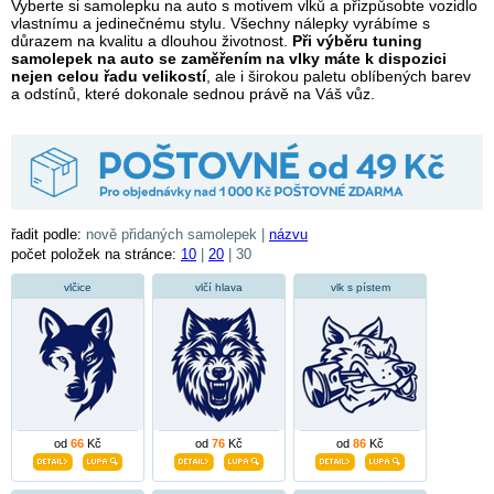
Vyberte si samolepku na auto s motivem vlků a přizpůsobte vozidlo
vlastnímu a jedinečnému stylu. Všechny nálepky vyrábíme s
důrazem na kvalitu a dlouhou životnost.
Při výběru tuning
samolepek na auto se zaměřením na vlky máte k dispozici
nejen celou řadu velikostí
, ale i širokou paletu oblíbených barev
a odstínů, které dokonale sednou právě na Váš vůz.
řadit podle:
nově přidaných samolepek |
názvu
počet položek na stránce:
10
|
20
| 30
vlčice
vlčí hlava
vlk s pístem
od
66
Kč
od
76
Kč
od
86
Kč