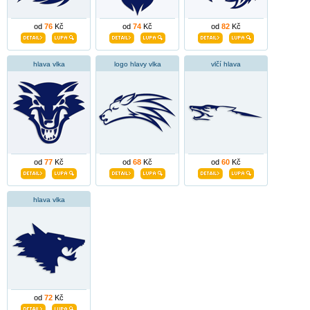
od
76
Kč
od
74
Kč
od
82
Kč
hlava vlka
logo hlavy vlka
vlčí hlava
od
77
Kč
od
68
Kč
od
60
Kč
hlava vlka
od
72
Kč