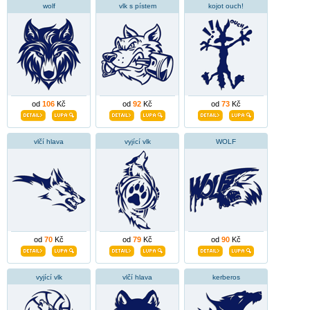
wolf
vlk s pístem
kojot ouch!
od
106
Kč
od
92
Kč
od
73
Kč
vlčí hlava
vyjící vlk
WOLF
od
70
Kč
od
79
Kč
od
90
Kč
vyjící vlk
vlčí hlava
kerberos