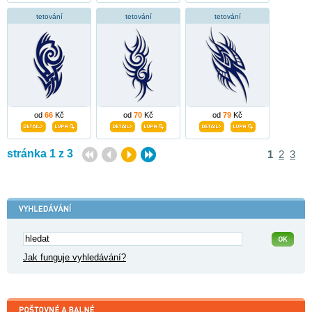
tetování
tetování
tetování
od
66
Kč
od
70
Kč
od
79
Kč
stránka 1 z 3
1
2
3
Jak funguje vyhledávání?