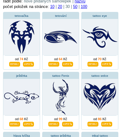
řadit podle:
nově přidaných samolepek |
názvu
počet položek na stránce:
10
|
20
| 30 |
50
|
100
tetovačka
tetování
tattoo eye
od
74
Kč
od
64
Kč
od
70
Kč
ještěrka
tattoo Fenix
tattoo srdce
od
68
Kč
od
99
Kč
od
86
Kč
hlava lvíčka
tattoo ještěrka
tribal tattoo