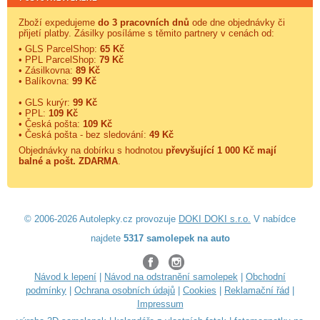
Zboží expedujeme
do 3 pracovních dnů
ode dne objednávky či
přijetí platby. Zásilky posíláme s těmito partnery v cenách od:
• GLS ParcelShop:
65 Kč
• PPL ParcelShop:
79 Kč
• Zásilkovna:
89 Kč
• Balíkovna:
99 Kč
• GLS kurýr:
99 Kč
• PPL:
109 Kč
• Česká pošta:
109 Kč
• Česká pošta - bez sledování:
49 Kč
Objednávky na dobírku s hodnotou
převyšující 1 000 Kč mají
balné a
pošt. ZDARMA
.
© 2006-2026 Autolepky.cz provozuje
DOKI DOKI s.r.o.
V nabídce
najdete
5317 samolepek na auto
Návod k lepení
|
Návod na odstranění samolepek
|
Obchodní
podmínky
|
Ochrana osobních údajů
|
Cookies
|
Reklamační řád
|
Impressum