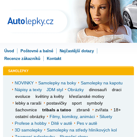
Úvod
Poštovné a balné
Nejčastější dotazy
Recenze zákazníků
Kontakt
NOVINKY
Samolepky na boky
Samolepky na kapotu
Nápisy a texty
JDM styl
Obrázky
dinosauři
draci
evoluce
květiny a květy
křesťanské motivy
lebky a raraši
postavičky
sport
symboly
šachovnice
tribals a tatoo
zbraně
zvířata
18+
ostatní obrázky
Filmy, komiksy, animáci
Siluety
Profese a hobby
Dítě v autě
Pes v autě
3D samolepky
Samolepky na středy hliníkových kol
Znamení zvěrokruhu
Sluneční clony