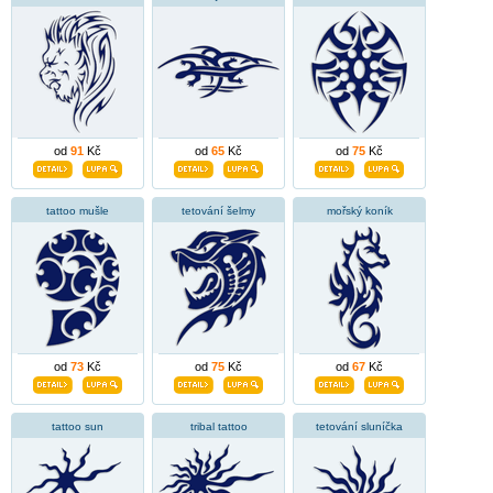
od
91
Kč
od
65
Kč
od
75
Kč
tattoo mušle
tetování šelmy
mořský koník
od
73
Kč
od
75
Kč
od
67
Kč
tattoo sun
tribal tattoo
tetování sluníčka