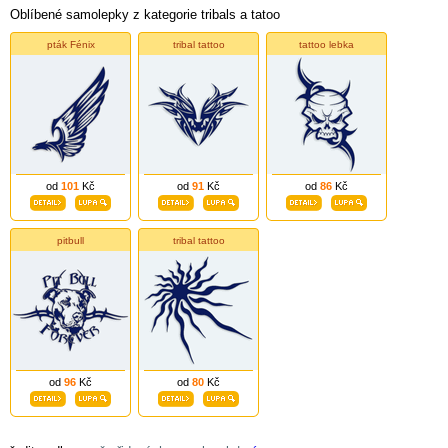
Oblíbené samolepky z kategorie tribals a tatoo
pták Fénix
tribal tattoo
tattoo lebka
od
101
Kč
od
91
Kč
od
86
Kč
pitbull
tribal tattoo
od
96
Kč
od
80
Kč