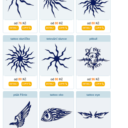
od
76
Kč
od
80
Kč
od
80
Kč
tattoo sluníčko
tetování slunce
pitbull
od
80
Kč
od
80
Kč
od
96
Kč
pták Fénix
tattoo oko
tattoo eye