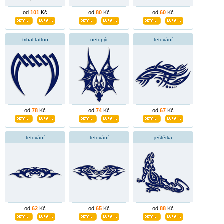
od
101
Kč
od
80
Kč
od
60
Kč
tribal tattoo
netopýr
tetování
od
78
Kč
od
74
Kč
od
67
Kč
tetování
tetování
ještěrka
od
62
Kč
od
65
Kč
od
88
Kč