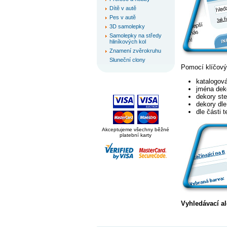
Dítě v autě
Pes v autě
3D samolepky
Samolepky na středy
hliníkových kol
Znamení zvěrokruhu
Sluneční clony
Pomocí klíčovýc
katalogová
jména dek
dekory ste
dekory dl
dle části 
Akceptujeme všechny běžné
platební karty
Vyhledávací al