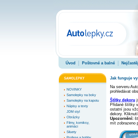
Úvod
Poštovné a balné
Nejčastě
Jak funguje vy
Na serveru Aut
NOVINKY
prohledávat obs
Samolepky na boky
Štítky dekoru
j
Samolepky na kapotu
Přidané štítky 
Nápisy a texty
ostatní jsou vž
JDM styl
dekory. Kliknut
Obrázky
Upozornění:
št
Filmy, komiksy,
mít zobrazeno 
animáci
Siluety
Profese a hobby