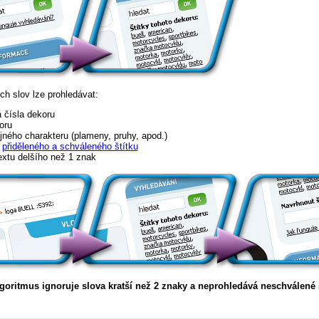
h slov lze prohledávat:
 čísla dekoru
oru
jného charakteru (plameny, pruhy, apod.)
e
přiděleného a schváleného štítku
textu delšího než 1 znak
goritmus ignoruje slova kratší než 2 znaky a neprohledává neschválené š