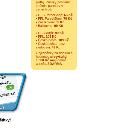
platby. Zásilky posíláme
s těmito partnery v
cenách od:
• GLS ParcelShop:
65 Kč
• PPL ParcelShop:
79 Kč
• Zásilkovna:
89 Kč
• Balíkovna:
99 Kč
• GLS kurýr:
99 Kč
• PPL:
109 Kč
• Česká pošta:
109 Kč
• Česká pošta - bez
sledování:
49 Kč
Objednávky na dobírku s
hodnotou
převyšující
1 000 Kč mají balné
a
pošt. ZDARMA
.
títky!