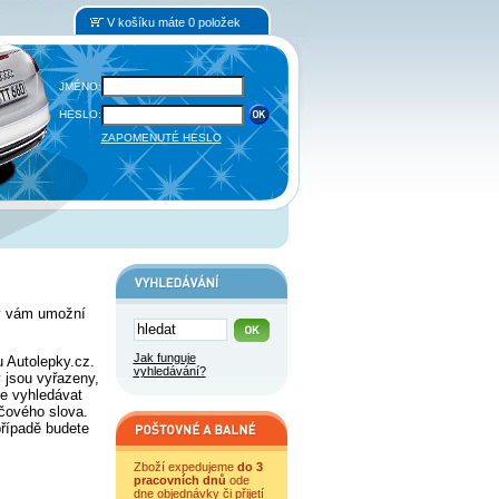
V košíku máte 0 položek
JMÉNO:
HESLO:
ZAPOMENUTÉ HESLO
rý vám umožní
Jak funguje
u Autolepky.cz.
vyhledávání?
 jsou vyřazeny,
le vyhledávat
íčového slova.
případě budete
Zboží expedujeme
do 3
pracovních dnů
ode
dne objednávky či přijetí