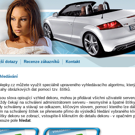
jší dotazy
Recenze zákazníků
Kontakt
hledávání
olepky.cz můžete využít speciálně upraveného vyhledávacího algoritmu, kte
ahy obrázkových dat pomocí tzv. štítků.
sou slova opisující vzhled dekoru, mohou je přidávat všichni uživatelé server
vždy čekají na schválení administrátorem serveru - nesmyslné a špatné štítky
dy schváleny a stávají se odkazem, klíčovým slovem, pomocí kterého lze dá
ím na schválený štítek se přenesete přímo do výsledků hledání vybraného kl
ítky dekoru se zobrazí, vstoupíte-li kliknutím do detailu dekoru - v opačném 
pouze pole
hledat
.