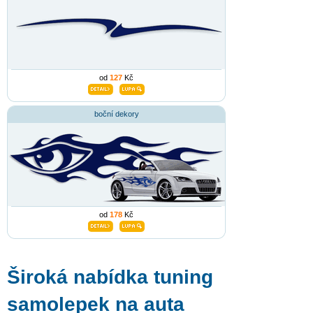
od
127
Kč
boční dekory
od
178
Kč
Široká nabídka tuning
samolepek na auta