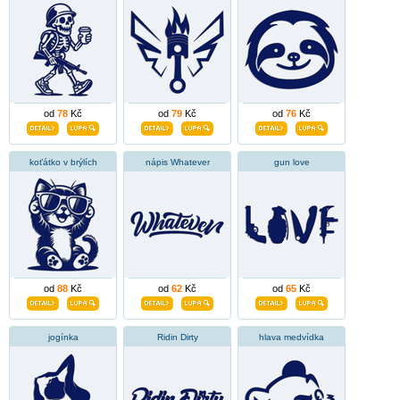
od
78
Kč
od
79
Kč
od
76
Kč
koťátko v brýlích
nápis Whatever
gun love
od
88
Kč
od
62
Kč
od
65
Kč
jogínka
Ridin Dirty
hlava medvídka