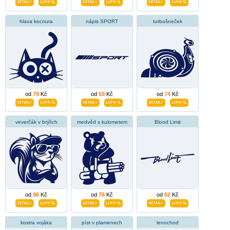
hlava kocoura
nápis SPORT
turbošneček
od
79
Kč
od
59
Kč
od
74
Kč
veverčák v brýlích
medvěd s kulometem
Blood Limit
od
96
Kč
od
76
Kč
od
62
Kč
kostra vojáka
píst v plamenech
lenochod