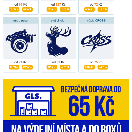
od
63
Kč
od
137
Kč
od
72
Kč
turbo pssst
stojící jelen
nápis CROSS
od
74
Kč
od
91
Kč
od
75
Kč