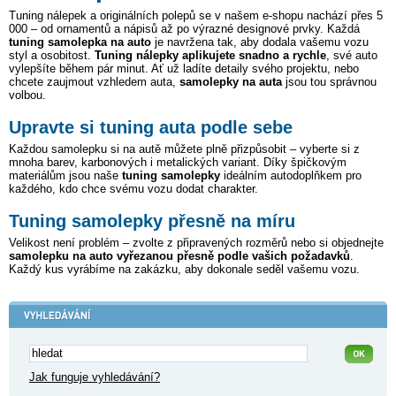
Tuning nálepek a originálních polepů se v našem e-shopu nachází přes 5
000
– od ornamentů a nápisů až po výrazné designové prvky. Každá
tuning samolepka na auto
je navržena tak, aby dodala vašemu vozu
styl a osobitost.
Tuning nálepky aplikujete snadno a rychle
, své auto
vylepšíte během pár minut. Ať už ladíte detaily svého projektu, nebo
chcete zaujmout vzhledem auta,
samolepky na auta
jsou tou správnou
volbou.
Upravte si tuning auta podle sebe
Každou samolepku si na autě můžete plně přizpůsobit – vyberte si z
mnoha barev, karbonových i metalických variant. Díky špičkovým
materiálům jsou naše
tuning samolepky
ideálním autodoplňkem pro
každého, kdo chce svému vozu dodat charakter.
Tuning samolepky přesně na míru
Velikost není problém – zvolte z připravených rozměrů nebo si objednejte
samolepku na auto vyřezanou přesně podle vašich požadavků
.
Každý kus vyrábíme na zakázku, aby dokonale seděl vašemu vozu.
Jak funguje vyhledávání?