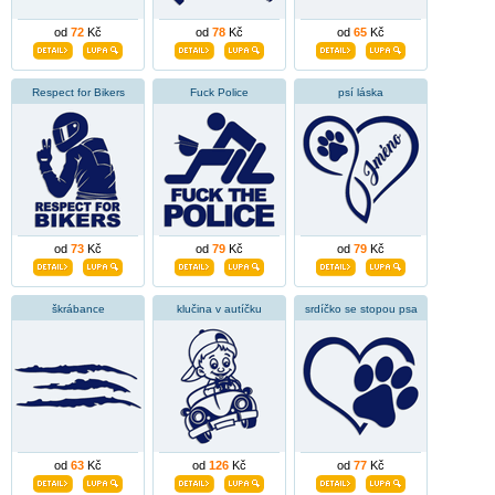
od
72
Kč
od
78
Kč
od
65
Kč
Respect for Bikers
Fuck Police
psí láska
od
73
Kč
od
79
Kč
od
79
Kč
škrábance
klučina v autíčku
srdíčko se stopou psa
od
63
Kč
od
126
Kč
od
77
Kč