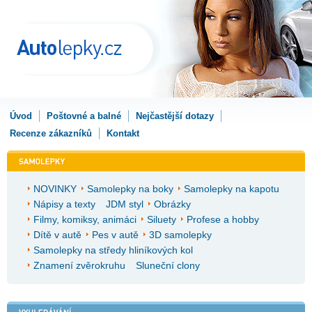
Úvod
Poštovné a balné
Nejčastější dotazy
Recenze zákazníků
Kontakt
NOVINKY
Samolepky na boky
Samolepky na kapotu
Nápisy a texty
JDM styl
Obrázky
Filmy, komiksy, animáci
Siluety
Profese a hobby
Dítě v autě
Pes v autě
3D samolepky
Samolepky na středy hliníkových kol
Znamení zvěrokruhu
Sluneční clony