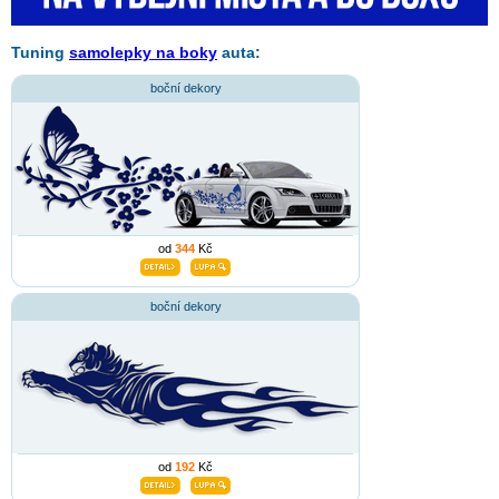
Tuning
samolepky na boky
auta:
boční dekory
od
344
Kč
boční dekory
od
192
Kč