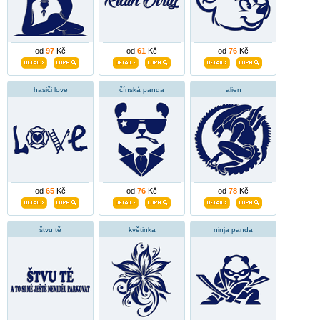
od
97
Kč
od
61
Kč
od
76
Kč
hasiči love
čínská panda
alien
od
65
Kč
od
76
Kč
od
78
Kč
štvu tě
květinka
ninja panda