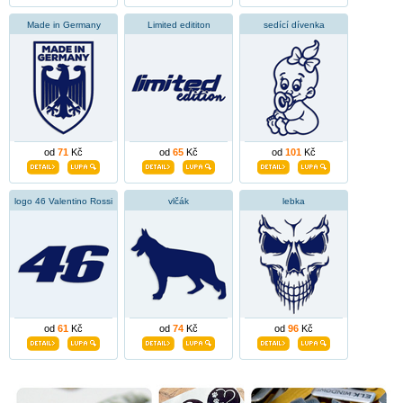
Made in Germany
Limited edititon
sedící dívenka
od
71
Kč
od
65
Kč
od
101
Kč
logo 46 Valentino Rossi
vlčák
lebka
od
61
Kč
od
74
Kč
od
96
Kč