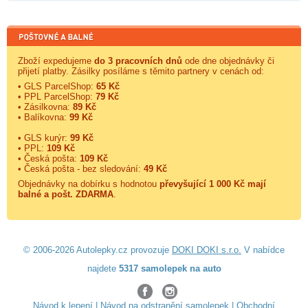
Zboží expedujeme
do 3 pracovních dnů
ode dne objednávky či
přijetí platby. Zásilky posíláme s těmito partnery v cenách od:
• GLS ParcelShop:
65 Kč
• PPL ParcelShop:
79 Kč
• Zásilkovna:
89 Kč
• Balíkovna:
99 Kč
• GLS kurýr:
99 Kč
• PPL:
109 Kč
• Česká pošta:
109 Kč
• Česká pošta - bez sledování:
49 Kč
Objednávky na dobírku s hodnotou
převyšující 1 000 Kč mají
balné a
pošt. ZDARMA
.
© 2006-2026 Autolepky.cz provozuje
DOKI DOKI s.r.o.
V nabídce
najdete
5317 samolepek na auto
Návod k lepení
|
Návod na odstranění samolepek
|
Obchodní