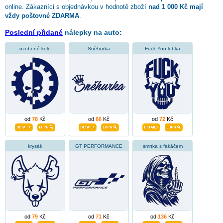
online. Zákazníci s objednávkou v hodnotě zboží
nad 1 000 Kč mají
vždy poštovné ZDARMA
.
Poslední přidané
nálepky na auto:
ozubené kolo
Sněhurka
Fuck You lebka
od
78
Kč
od
66
Kč
od
72
Kč
krysák
GT PERFORMANCE
smrtka s fakáčem
od
79
Kč
od
71
Kč
od
136
Kč