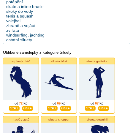
potápění
skate a inline brusle
skoky do vody
tenis a squash
volejbal
zbraně a vojáci
zvířata
windsurfing, jachting
ostatní siluety
Oblíbené samolepky z kategorie Siluety
vzpínající kůň
silueta lyžař
silueta golfistka
od
72
Kč
od
69
Kč
od
67
Kč
hasič v autě
silueta chopper
silueta downhill