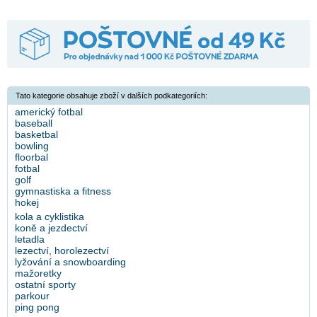
Tato kategorie obsahuje zboží v dalších podkategoriích:
americký fotbal
baseball
basketbal
bowling
floorbal
fotbal
golf
gymnastiska a fitness
hokej
kola a cyklistika
koně a jezdectví
letadla
lezectví, horolezectví
lyžování a snowboarding
mažoretky
ostatní sporty
parkour
ping pong