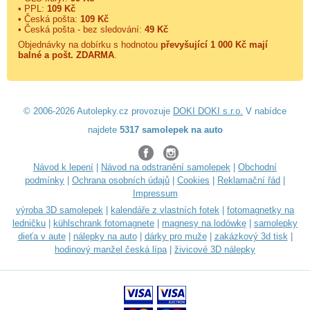
• PPL:
109 Kč
• Česká pošta:
109 Kč
• Česká pošta - bez sledování:
49 Kč
Objednávky na dobírku s hodnotou
převyšující 1 000 Kč mají
balné a
pošt. ZDARMA
.
© 2006-2026 Autolepky.cz provozuje
DOKI DOKI s.r.o.
V nabídce
najdete
5317 samolepek na auto
Návod k lepení
|
Návod na odstranění samolepek
|
Obchodní
podmínky
|
Ochrana osobních údajů
|
Cookies
|
Reklamační řád
|
Impressum
výroba 3D samolepek
|
kalendáře z vlastních fotek
|
fotomagnetky na
ledničku
|
kühlschrank fotomagnete
|
magnesy na lodówkę
|
samolepky
dieťa v aute
|
nálepky na auto
|
dárky pro muže
|
zakázkový 3d tisk
|
hodinový manžel česká lípa
|
živicové 3D nálepky