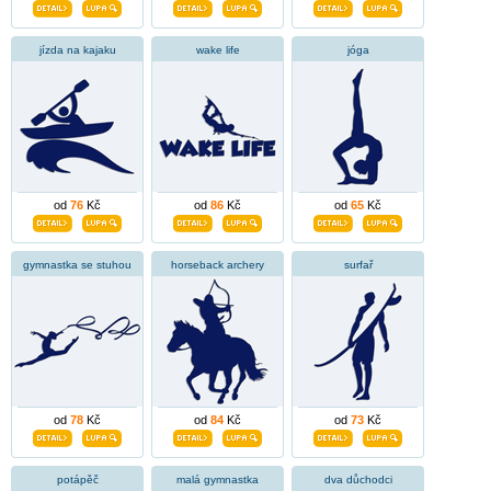
jízda na kajaku
wake life
jóga
od
76
Kč
od
86
Kč
od
65
Kč
gymnastka se stuhou
horseback archery
surfař
od
78
Kč
od
84
Kč
od
73
Kč
potápěč
malá gymnastka
dva důchodci