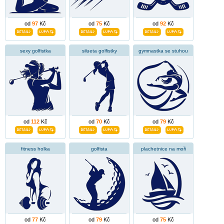
od
97
Kč
od
75
Kč
od
92
Kč
sexy golfistka
silueta golfistky
gymnastka se stuhou
od
112
Kč
od
70
Kč
od
79
Kč
fitness holka
golfista
plachetnice na moři
od
77
Kč
od
79
Kč
od
75
Kč