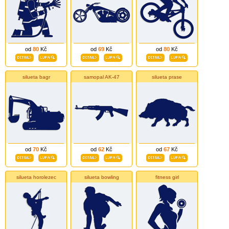
od
80
Kč
od
69
Kč
od
80
Kč
silueta bagr
samopal AK-47
silueta prase
od
70
Kč
od
62
Kč
od
67
Kč
silueta horolezec
silueta bowling
fitness girl