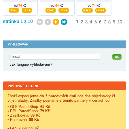
od
74
Kč
od
64
Kč
od
74
Kč
stránka 1 z 10
1
2
3
4
5
6
7
8
9
10
Jak funguje vyhledávání?
Zboží expedujeme
do 3 pracovních dnů
ode dne objednávky či
přijetí platby. Zásilky posíláme s těmito partnery v cenách od:
• GLS ParcelShop:
65 Kč
• PPL ParcelShop:
79 Kč
• Zásilkovna:
89 Kč
• Balíkovna:
99 Kč
• GLS kurýr:
99 Kč