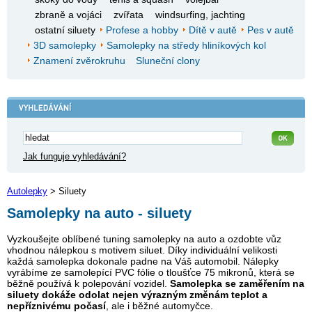
zbraně a vojáci
zvířata
windsurfing, jachting
ostatní siluety
Profese a hobby
Dítě v autě
Pes v autě
3D samolepky
Samolepky na středy hliníkových kol
Znamení zvěrokruhu
Sluneční clony
Jak funguje vyhledávání?
Autolepky
> Siluety
Samolepky na auto - siluety
Vyzkoušejte oblíbené tuning samolepky na auto a ozdobte vůz
vhodnou nálepkou s motivem siluet. Díky individuální velikosti
každá samolepka dokonale padne na Váš automobil. Nálepky
vyrábíme ze samolepící PVC fólie o tloušťce 75 mikronů, která se
běžně používá k polepování vozidel.
Samolepka se zaměřením na
siluety dokáže odolat nejen výrazným změnám teplot a
nepříznivému počasí
, ale i běžné automyčce.