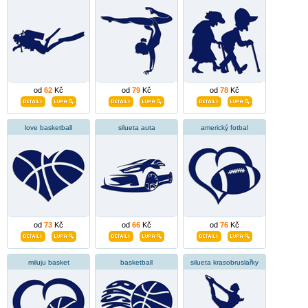
od
62
Kč
od
79
Kč
od
78
Kč
love basketball
silueta auta
americký fotbal
od
73
Kč
od
66
Kč
od
76
Kč
miluju basket
basketball
silueta krasobruslařky