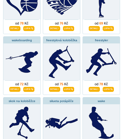
od
78
Kč
od
76
Kč
od
69
Kč
wakeboarding
freestylová koloběžka
freestyler
od
72
Kč
od
75
Kč
od
78
Kč
skok na koloběžce
silueta potápěče
wake