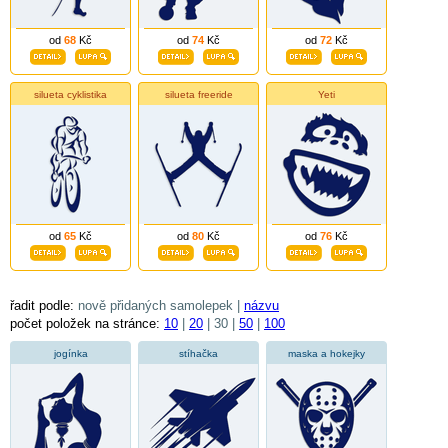
od
68
Kč
od
74
Kč
od
72
Kč
silueta cyklistika
silueta freeride
Yeti
od
65
Kč
od
80
Kč
od
76
Kč
řadit podle:
nově přidaných samolepek |
názvu
počet položek na stránce:
10
|
20
| 30 |
50
|
100
jogínka
stíhačka
maska a hokejky