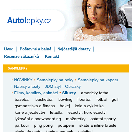
Úvod
Poštovné a balné
Nejčastější dotazy
Recenze zákazníků
Kontakt
NOVINKY
Samolepky na boky
Samolepky na kapotu
Nápisy a texty
JDM styl
Obrázky
Filmy, komiksy, animáci
Siluety
americký fotbal
baseball
basketbal
bowling
floorbal
fotbal
golf
gymnastiska a fitness
hokej
kola a cyklistika
koně a jezdectví
letadla
lezectví, horolezectví
lyžování a snowboarding
mažoretky
ostatní sporty
parkour
ping pong
potápění
skate a inline brusle
skoky do vody
tenis a squash
volejbal