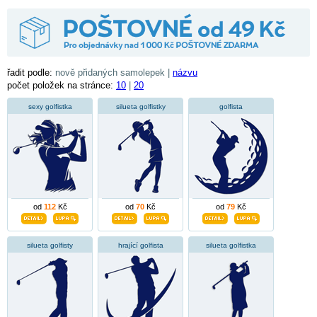
řadit podle:
nově přidaných samolepek |
názvu
počet položek na stránce:
10
|
20
sexy golfistka
silueta golfistky
golfista
od
112
Kč
od
70
Kč
od
79
Kč
silueta golfisty
hrající golfista
silueta golfistka