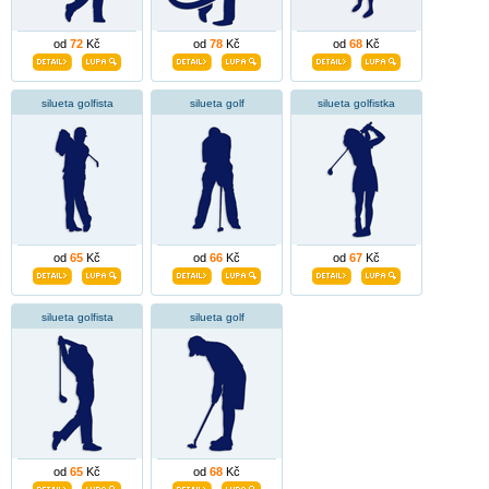
od
72
Kč
od
78
Kč
od
68
Kč
silueta golfista
silueta golf
silueta golfistka
od
65
Kč
od
66
Kč
od
67
Kč
silueta golfista
silueta golf
od
65
Kč
od
68
Kč