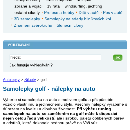
zbraně a vojáci
zvířata
windsurfing, jachting
ostatní siluety
Profese a hobby
Dítě v autě
Pes v autě
3D samolepky
Samolepky na středy hliníkových kol
Znamení zvěrokruhu
Sluneční clony
Jak funguje vyhledávání?
Autolepky
>
Siluety
> golf
Samolepky golf - nálepky na auto
Vyberte si samolepku na auto s motivem golfu a přizpůsobte
vozidlo vlastnímu a jedinečnému stylu. Všechny nálepky vyrábíme s
důrazem na kvalitu a dlouhou životnost.
Při výběru tuning
samolepek na auto se zaměřením na golf máte k dispozici
nejen celou řadu velikostí
, ale i širokou paletu oblíbených barev
a odstínů, které dokonale sednou právě na Váš vůz.