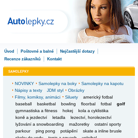
Úvod
Poštovné a balné
Nejčastější dotazy
Recenze zákazníků
Kontakt
NOVINKY
Samolepky na boky
Samolepky na kapotu
Nápisy a texty
JDM styl
Obrázky
Filmy, komiksy, animáci
Siluety
americký fotbal
baseball
basketbal
bowling
floorbal
fotbal
golf
gymnastiska a fitness
hokej
kola a cyklistika
koně a jezdectví
letadla
lezectví, horolezectví
lyžování a snowboarding
mažoretky
ostatní sporty
parkour
ping pong
potápění
skate a inline brusle
skoky do vody
tenis a squash
volejbal