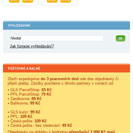
Jak funguje vyhledávání?
Zboží expedujeme
do 3 pracovních dnů
ode dne objednávky či
přijetí platby. Zásilky posíláme s těmito partnery v cenách od:
• GLS ParcelShop:
65 Kč
• PPL ParcelShop:
79 Kč
• Zásilkovna:
89 Kč
• Balíkovna:
99 Kč
• GLS kurýr:
99 Kč
• PPL:
109 Kč
• Česká pošta:
109 Kč
• Česká pošta - bez sledování:
49 Kč
Objednávky na dobírku s hodnotou
převyšující 1 000 Kč mají