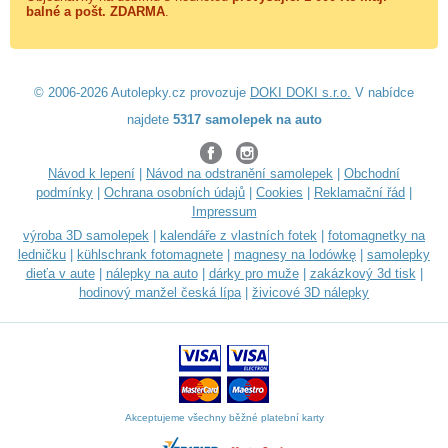
balné a
pošt. ZDARMA
.
© 2006-2026 Autolepky.cz provozuje
DOKI DOKI s.r.o.
V nabídce
najdete
5317 samolepek na auto
Návod k lepení
|
Návod na odstranění samolepek
|
Obchodní
podmínky
|
Ochrana osobních údajů
|
Cookies
|
Reklamační řád
|
Impressum
výroba 3D samolepek
|
kalendáře z vlastních fotek
|
fotomagnetky na
ledničku
|
kühlschrank fotomagnete
|
magnesy na lodówkę
|
samolepky
dieťa v aute
|
nálepky na auto
|
dárky pro muže
|
zakázkový 3d tisk
|
hodinový manžel česká lípa
|
živicové 3D nálepky
Akceptujeme všechny běžné platební karty