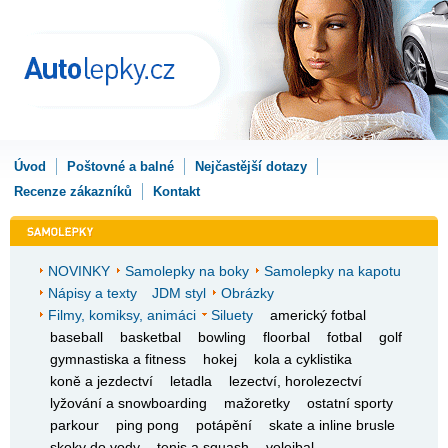
Úvod
Poštovné a balné
Nejčastější dotazy
Recenze zákazníků
Kontakt
NOVINKY
Samolepky na boky
Samolepky na kapotu
Nápisy a texty
JDM styl
Obrázky
Filmy, komiksy, animáci
Siluety
americký fotbal
baseball
basketbal
bowling
floorbal
fotbal
golf
gymnastiska a fitness
hokej
kola a cyklistika
koně a jezdectví
letadla
lezectví, horolezectví
lyžování a snowboarding
mažoretky
ostatní sporty
parkour
ping pong
potápění
skate a inline brusle
skoky do vody
tenis a squash
volejbal