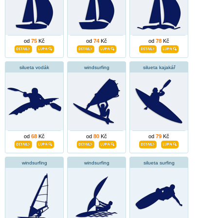
od
75
Kč
od
74
Kč
od
78
Kč
silueta vodák
windsurfing
silueta kajakář
od
68
Kč
od
80
Kč
od
79
Kč
windsurfing
windsurfing
silueta surfing