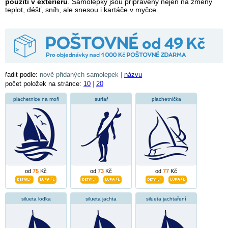
použití v exteriéru
. Samolepky jsou připraveny nejen na změny
teplot, déšť, sníh, ale snesou i kartáče v myčce.
řadit podle:
nově přidaných samolepek |
názvu
počet položek na stránce:
10
|
20
plachetnice na moři
surfař
plachetnička
od
75
Kč
od
73
Kč
od
77
Kč
silueta loďka
silueta jachta
silueta jachtaření