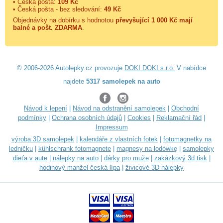
• Česká pošta:
109 Kč
• Česká pošta - bez sledování:
49 Kč
Objednávky na dobírku s hodnotou
převyšující 1 000 Kč mají
balné a
pošt. ZDARMA
.
© 2006-2026 Autolepky.cz provozuje
DOKI DOKI s.r.o.
V nabídce
najdete
5317 samolepek na auto
Návod k lepení
|
Návod na odstranění samolepek
|
Obchodní
podmínky
|
Ochrana osobních údajů
|
Cookies
|
Reklamační řád
|
Impressum
výroba 3D samolepek
|
kalendáře z vlastních fotek
|
fotomagnetky na
ledničku
|
kühlschrank fotomagnete
|
magnesy na lodówkę
|
samolepky
dieťa v aute
|
nálepky na auto
|
dárky pro muže
|
zakázkový 3d tisk
|
hodinový manžel česká lípa
|
živicové 3D nálepky