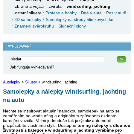
zbraně a vojáci
zvířata
windsurfing, jachting
ostatní siluety
Profese a hobby
Dítě v autě
Pes v autě
3D samolepky
Samolepky na středy hliníkových kol
Znamení zvěrokruhu
Sluneční clony
Jak funguje vyhledávání?
Autolepky
>
Siluety
> windsurfing, jachting
Samolepky a nálepky windsurfing, jachting
na auto
Nechte se inspirovat aktuální nabídkou samolepek na auto se
zaměřením na windsurfing a originálním způsobem ozdobte
karosérii vozidla. Velmi jednoduše tak jakýkoliv automobil
přizpůsobíte vlastnímu stylu. Dostupné
tuning nálepky s dlouhou
životností z kategorie windsurfing a jachting vyrábíme pro