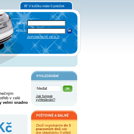
V košíku máte 0 položek
JMÉNO:
HESLO:
ZAPOMENUTÉ HESLO
dinečným
Jak funguje
třeb v celé
vyhledávání?
y velmi snadno
Zboží expedujeme
do 3
pracovních dnů
ode
dne objednávky či přijetí