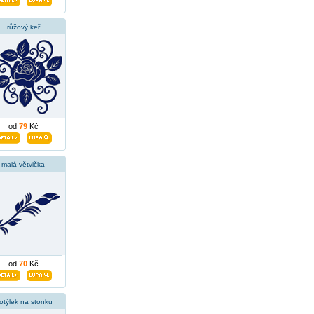
růžový keř
od
79
Kč
malá větvička
od
70
Kč
otýlek na stonku