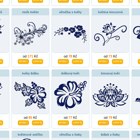
ně
moře květin
větvička s květy
květina kroucená
od
171
Kč
od
78
Kč
od
73
Kč
květy ibišku
ibiškový květ
lotosový květ
od
85
Kč
od
77
Kč
od
79
Kč
květinové srdíčko
větvička s lístky
ibišek s lístky
m