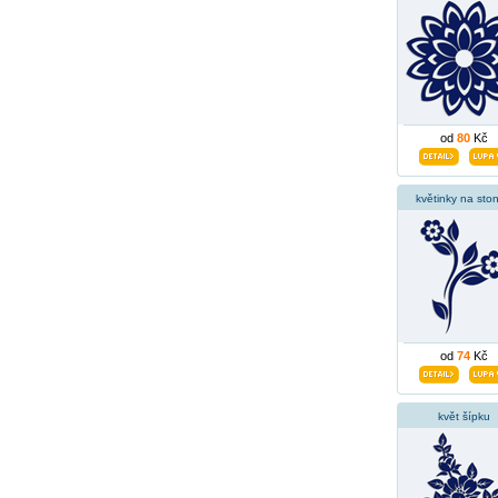
od
80
Kč
květinky na sto
od
74
Kč
květ šípku