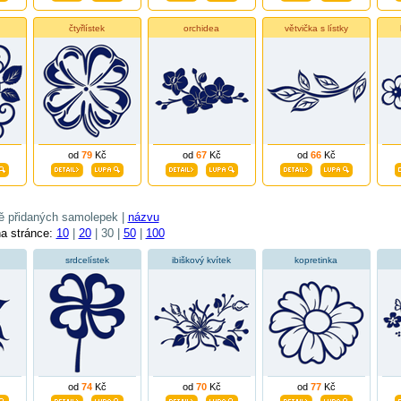
čtyřlístek
orchidea
větvička s lístky
od
79
Kč
od
67
Kč
od
66
Kč
ě přidaných samolepek |
názvu
na stránce:
10
|
20
| 30 |
50
|
100
srdcelístek
ibiškový kvítek
kopretinka
od
74
Kč
od
70
Kč
od
77
Kč