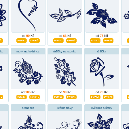
od
90
Kč
od
66
Kč
od
75
Kč
nku
motýl na květince
růžičky na stonku
růžička
od
105
Kč
od
99
Kč
od
75
Kč
arabeska
stéblo trávy
květinka s lístky