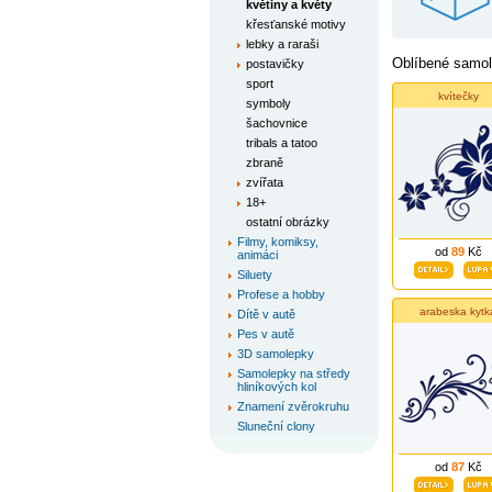
květiny a květy
křesťanské motivy
lebky a raraši
Oblíbené samole
postavičky
sport
kvítečky
symboly
šachovnice
tribals a tatoo
zbraně
zvířata
18+
ostatní obrázky
Filmy, komiksy,
od
89
Kč
animáci
Siluety
Profese a hobby
arabeska kytk
Dítě v autě
Pes v autě
3D samolepky
Samolepky na středy
hliníkových kol
Znamení zvěrokruhu
Sluneční clony
od
87
Kč