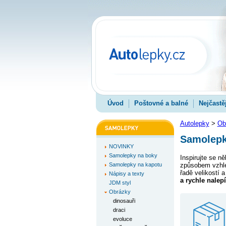
Úvod
Poštovné a balné
Nejčastě
Autolepky
>
Ob
Samolepky
NOVINKY
Samolepky na boky
Inspirujte se n
Samolepky na kapotu
způsobem vzhled
řadě velikostí a
Nápisy a texty
a rychle nalep
JDM styl
Obrázky
dinosauři
draci
evoluce