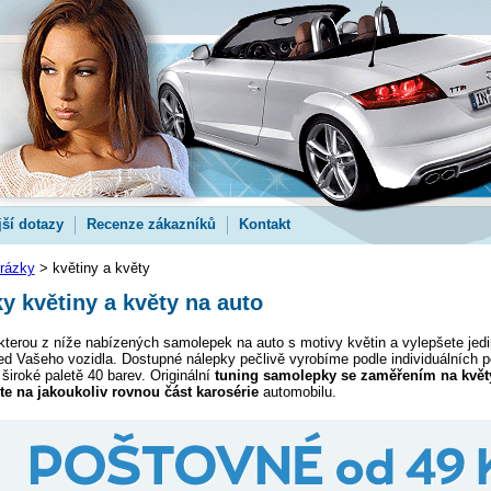
jší dotazy
Recenze zákazníků
Kontakt
rázky
> květiny a květy
 květiny a květy na auto
ěkterou z níže nabízených samolepek na auto s motivy květin a vylepšete je
 Vašeho vozidla. Dostupné nálepky pečlivě vyrobíme podle individuálních po
 široké paletě 40 barev. Originální
tuning samolepky se zaměřením na květ
íte na jakoukoliv rovnou část karosérie
automobilu.