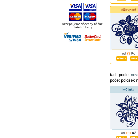
růžový keř
Akceptujeme všechny běžné
platební karty
od
79
Kč
řadit podle:
nov
počet položek 
květinka
od
137
Kč