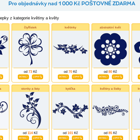
pky z kategorie květiny a květy
čtyřlístek
květinky
abstraktní květ
od
73
Kč
od
70
Kč
od
80
Kč
a
stonky a listy
kytička
květiny a lístky
k
od
114
Kč
od
101
Kč
od
85
Kč