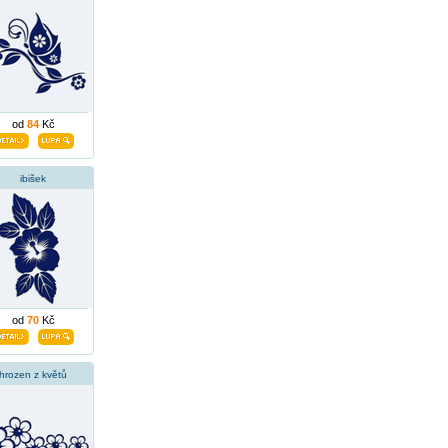
od
84
Kč
ibišek
od
70
Kč
hrozen z květů