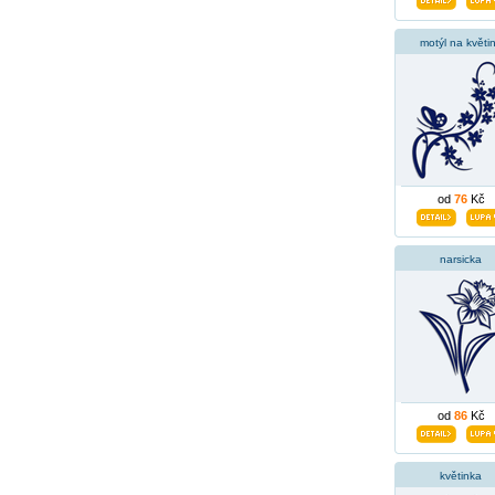
motýl na květi
od
76
Kč
narsicka
od
86
Kč
květinka