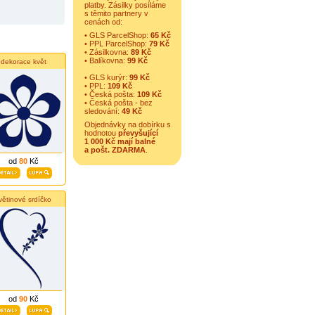
platby. Zásilky posíláme
s těmito partnery v
cenách od:
• GLS ParcelShop:
65 Kč
• PPL ParcelShop:
79 Kč
• Zásilkovna:
89 Kč
• Balíkovna:
99 Kč
dekorace květ
• GLS kurýr:
99 Kč
• PPL:
109 Kč
• Česká pošta:
109 Kč
• Česká pošta - bez
sledování:
49 Kč
Objednávky na dobírku s
hodnotou
převyšující
1 000 Kč mají balné
a
pošt. ZDARMA
.
od
80
Kč
větinové srdíčko
od
90
Kč