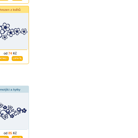
hrozen z květů
od
74
Kč
motýlci a kytky
od
85
Kč