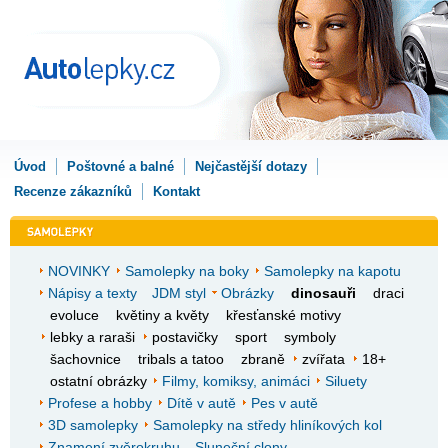
Úvod
Poštovné a balné
Nejčastější dotazy
Recenze zákazníků
Kontakt
NOVINKY
Samolepky na boky
Samolepky na kapotu
Nápisy a texty
JDM styl
Obrázky
dinosauři
draci
evoluce
květiny a květy
křesťanské motivy
lebky a raraši
postavičky
sport
symboly
šachovnice
tribals a tatoo
zbraně
zvířata
18+
ostatní obrázky
Filmy, komiksy, animáci
Siluety
Profese a hobby
Dítě v autě
Pes v autě
3D samolepky
Samolepky na středy hliníkových kol
Znamení zvěrokruhu
Sluneční clony