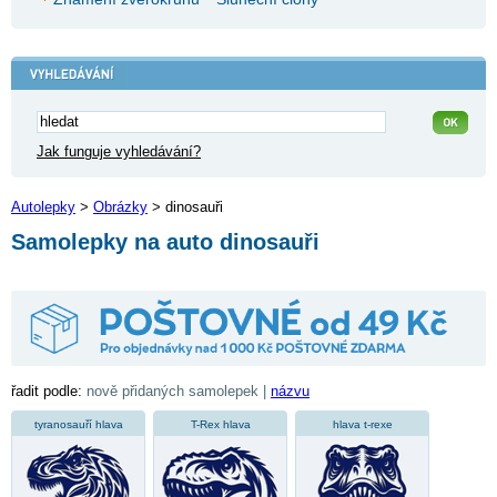
Jak funguje vyhledávání?
Autolepky
>
Obrázky
> dinosauři
Samolepky na auto dinosauři
řadit podle:
nově přidaných samolepek |
názvu
tyranosauří hlava
T-Rex hlava
hlava t-rexe