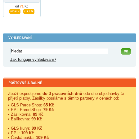
od
71
Kč
Jak funguje vyhledávání?
Zboží expedujeme
do 3 pracovních dnů
ode dne objednávky či
přijetí platby. Zásilky posíláme s těmito partnery v cenách od:
• GLS ParcelShop:
65 Kč
• PPL ParcelShop:
79 Kč
• Zásilkovna:
89 Kč
• Balíkovna:
99 Kč
• GLS kurýr:
99 Kč
• PPL:
109 Kč
• Česká pošta:
109 Kč