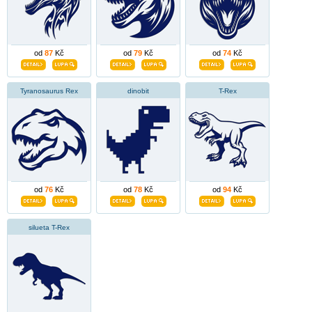
od
87
Kč
od
79
Kč
od
74
Kč
Tyranosaurus Rex
dinobit
T-Rex
od
76
Kč
od
78
Kč
od
94
Kč
silueta T-Rex