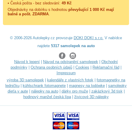
• Česká pošta - bez sledování:
49 Kč
Objednávky na dobírku s hodnotou
převyšující 1 000 Kč mají
balné a
pošt. ZDARMA
.
© 2006-2026 Autolepky.cz provozuje
DOKI DOKI s.r.o.
V nabídce
najdete
5317 samolepek na auto
Návod k lepení
|
Návod na odstranění samolepek
|
Obchodní
podmínky
|
Ochrana osobních údajů
|
Cookies
|
Reklamační řád
|
Impressum
výroba 3D samolepek
|
kalendáře z vlastních fotek
|
fotomagnetky na
ledničku
|
kühlschrank fotomagnete
|
magnesy na lodówkę
|
samolepky
dieťa v aute
|
nálepky na auto
|
dárky pro muže
|
zakázkový 3d tisk
|
hodinový manžel česká lípa
|
živicové 3D nálepky