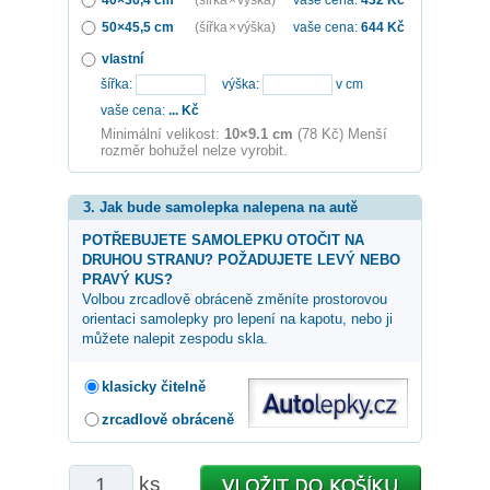
50×45,5 cm
(šířka × výška)
vaše cena:
644
Kč
vlastní
šířka:
výška:
v cm
vaše cena:
...
Kč
Minimální velikost:
10×9.1 cm
(78 Kč) Menší
rozměr bohužel nelze vyrobit.
3. Jak bude samolepka nalepena na autě
POTŘEBUJETE SAMOLEPKU OTOČIT NA
DRUHOU STRANU? POŽADUJETE LEVÝ NEBO
PRAVÝ KUS?
Volbou zrcadlově obráceně změníte prostorovou
orientaci samolepky pro lepení na kapotu, nebo ji
můžete nalepit zespodu skla.
klasicky čitelně
zrcadlově obráceně
ks