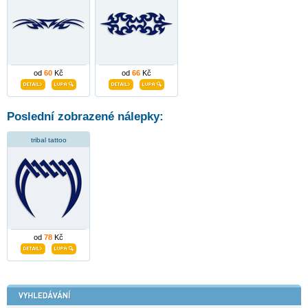
od
60
Kč
od
66
Kč
Poslední zobrazené nálepky:
tribal tattoo
od
78
Kč