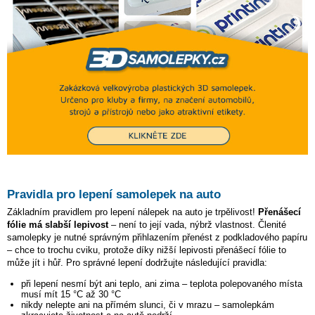
Pravidla pro lepení samolepek na auto
Základním pravidlem pro lepení nálepek na auto je trpělivost!
Přenášecí
fólie má slabší lepivost
– není to její vada, nýbrž vlastnost. Členité
samolepky je nutné správným přihlazením přenést z podkladového papíru
– chce to trochu cviku, protože díky nižší lepivosti přenášecí fólie to
může jít i hůř. Pro správné lepení dodržujte následující pravidla:
při lepení nesmí být ani teplo, ani zima – teplota polepovaného místa
musí mít 15 °C až 30 °C
nikdy nelepte ani na přímém slunci, či v mrazu – samolepkám