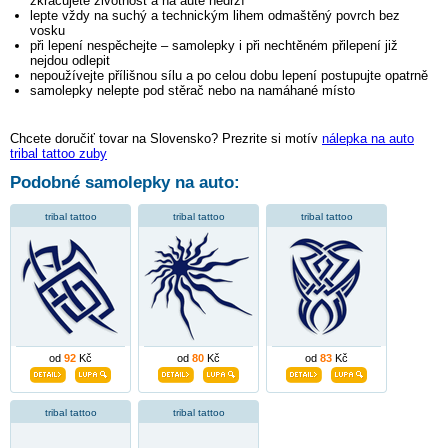
zkracujete životnost a na autě nedrží
lepte vždy na suchý a technickým lihem odmaštěný povrch bez
vosku
při lepení nespěchejte – samolepky i při nechtěném přilepení již
nejdou odlepit
nepoužívejte přílišnou sílu a po celou dobu lepení postupujte opatrně
samolepky nelepte pod stěrač nebo na namáhané místo
Chcete doručiť tovar na Slovensko? Prezrite si motív
nálepka na auto
tribal tattoo zuby
Podobné samolepky na auto:
tribal tattoo
tribal tattoo
tribal tattoo
od
92
Kč
od
80
Kč
od
83
Kč
tribal tattoo
tribal tattoo