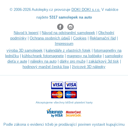
© 2006-2026 Autolepky.cz provozuje
DOKI DOKI s.r.o.
V nabídce
najdete
5317 samolepek na auto
Návod k lepení
|
Návod na odstranění samolepek
|
Obchodní
podmínky
|
Ochrana osobních údajů
|
Cookies
|
Reklamační řád
|
Impressum
výroba 3D samolepek
|
kalendáře z vlastních fotek
|
fotomagnetky na
ledničku
|
kühlschrank fotomagnete
|
magnesy na lodówkę
|
samolepky
dieťa v aute
|
nálepky na auto
|
dárky pro muže
|
zakázkový 3d tisk
|
hodinový manžel česká lípa
|
živicové 3D nálepky
Akceptujeme všechny běžné platební karty
Podle zákona o evidenci tržeb je prodávající povinen vystavit kupujícímu