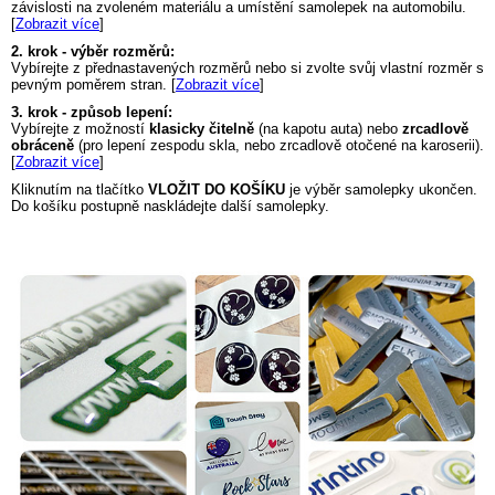
závislosti na zvoleném materiálu a umístění samolepek na automobilu.
[
Zobrazit více
]
2. krok - výběr rozměrů:
Vybírejte z přednastavených rozměrů nebo si zvolte svůj vlastní rozměr s
pevným poměrem stran. [
Zobrazit více
]
3. krok - způsob lepení:
Vybírejte z možností
klasicky čitelně
(na kapotu auta) nebo
zrcadlově
obráceně
(pro lepení zespodu skla, nebo zrcadlově otočené na karoserii).
[
Zobrazit více
]
Kliknutím na tlačítko
VLOŽIT DO KOŠÍKU
je výběr samolepky ukončen.
Do košíku postupně naskládejte další samolepky.