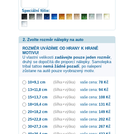
Speciální fólie:
2. Zvolte rozměr nálepky na auto
ROZMĚR UVÁDÍME OD HRANY K HRANĚ
MOTIVU!
U vlastní velikosti
zadávejte pouze jeden rozměr
,
druhý se dopočítá dle proporcí nálepky. Samolepka
tribal tattoo
nemá žádné pozadí
, po nalepení
zůstane na autě pouze vyobrazený motiv.
10×9,1 cm
(šířka × výška)
vaše cena:
78
Kč
13×11,8 cm
(šířka × výška)
vaše cena:
94
Kč
15×13,7 cm
(šířka × výška)
vaše cena:
108
Kč
18×16,4 cm
(šířka × výška)
vaše cena:
131
Kč
20×18,2 cm
(šířka × výška)
vaše cena:
149
Kč
25×22,8 cm
(šířka × výška)
vaše cena:
202
Kč
30×27,3 cm
(šířka × výška)
vaše cena:
267
Kč
40×36,4 cm
(šířka × výška)
vaše cena:
432
Kč