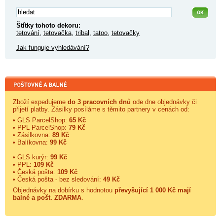
Štítky tohoto dekoru:
tetování
,
tetovačka
,
tribal
,
tatoo
,
tetovačky
Jak funguje vyhledávání?
Zboží expedujeme
do 3 pracovních dnů
ode dne objednávky či
přijetí platby. Zásilky posíláme s těmito partnery v cenách od:
• GLS ParcelShop:
65 Kč
• PPL ParcelShop:
79 Kč
• Zásilkovna:
89 Kč
• Balíkovna:
99 Kč
• GLS kurýr:
99 Kč
• PPL:
109 Kč
• Česká pošta:
109 Kč
• Česká pošta - bez sledování:
49 Kč
Objednávky na dobírku s hodnotou
převyšující 1 000 Kč mají
balné a
pošt. ZDARMA
.