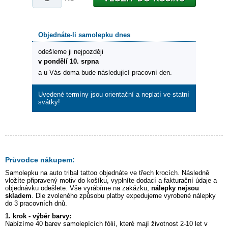
Objednáte-li samolepku dnes
odešleme ji nejpozději
v pondělí 10. srpna
a u Vás doma bude následující pracovní den.
Uvedené termíny jsou orientační a neplatí ve statní
svátky!
Průvodce nákupem:
Samolepku na auto
tribal tattoo
objednáte ve třech krocích. Následně
vložíte připravený motiv do košíku, vyplníte dodací a fakturační údaje a
objednávku odešlete. Vše vyrábíme na zakázku,
nálepky nejsou
skladem
. Dle zvoleného způsobu platby expedujeme vyrobené nálepky
do 3 pracovních dnů.
1. krok - výběr barvy:
Nabízíme 40 barev samolepících fólií, které mají životnost 2-10 let v