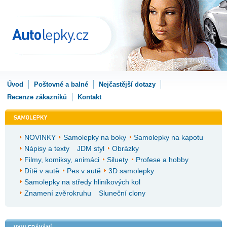
Úvod
Poštovné a balné
Nejčastější dotazy
Recenze zákazníků
Kontakt
NOVINKY
Samolepky na boky
Samolepky na kapotu
Nápisy a texty
JDM styl
Obrázky
Filmy, komiksy, animáci
Siluety
Profese a hobby
Dítě v autě
Pes v autě
3D samolepky
Samolepky na středy hliníkových kol
Znamení zvěrokruhu
Sluneční clony