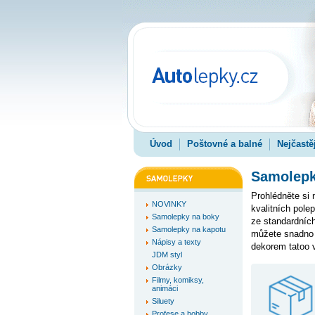
Úvod
Poštovné a balné
Nejčastě
Samolepky
Prohlédněte si
NOVINKY
kvalitních pole
Samolepky na boky
ze standardních
Samolepky na kapotu
můžete snadno 
Nápisy a texty
dekorem tatoo v
JDM styl
Obrázky
Filmy, komiksy,
animáci
Siluety
Profese a hobby