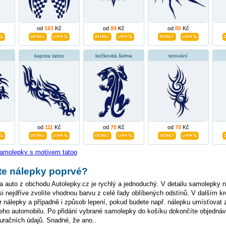
od
163
Kč
od
89
Kč
od
80
Kč
kapota tatoo
kočkovitá šelma
tetování
od
111
Kč
od
70
Kč
od
70
Kč
samolepky s motivem tatoo
te nálepky poprvé?
 auto z obchodu Autolepky.cz je rychlý a jednoduchý. V detailu samolepky n
i nejdříve zvolíte vhodnou barvu z celé řady oblíbených odstínů. V dalším kr
nálepky a případně i způsob lepení, pokud budete např. nálepku umísťovat 
eho automobilu. Po přidání vybrané samolepky do košíku dokončíte objedná
uračních údajů. Snadné, že ano..