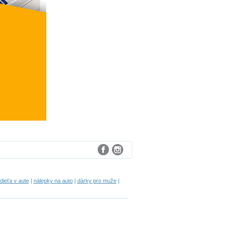
ieťa v aute
|
nálepky na auto
|
dárky pro muže
|