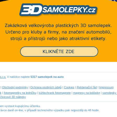
.r.o.
V nabídce najdete
5317 samolepek na auto
|
Obchodní podmínky
|
Ochrana osobních údajů
|
Cookies
|
Reklamační řád
|
Impressum
ek
|
fotomagnetky na ledničku
|
kühlschrank fotomagnete
|
magnesy na lodówkę
|
samolepky d
|
živicové 3D nálepky
nen vystavit kupujícímu účtenku.
právce daně on-line; v případě technického výpadku pak nejpozději do 48 hodin.