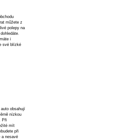
 obchodu
írat můžete z
livé polepy na
 dohledáte.
máte i
e své blízké
 auto obsahují
áměrně nízkou
 Při
ežité mít
ebudete při
é a nesavé