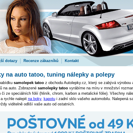
jší dotazy
Recenze zákazníků
Kontakt
 na auto tatoo, tuning nálepky a polepy
 nabídku
samolepek tatoo
z obchodu Autolepky.cz, který se zabývá výrobou 
pů na auto. Zobrazené
samolepky tatoo
vyrábíme na míru v množství rozman
 či ze speciálních fólií (hliník, chrom, karbon a metalické fólie). Všechny ná
a rychle nalepit
na boky
,
kapotu
i zadní sklo vašeho automobilu. Nalepená s
ždy viditelně odliší vaše auto od ostatních.