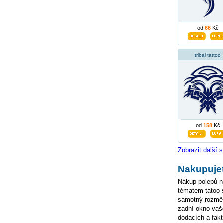
od
66
Kč
tribal tattoo
od
158
Kč
Zobrazit další 
Nakupuje
Nákup polepů na
tématem tatoo s
samotný rozměr 
zadní okno vaš
dodacích a fakt