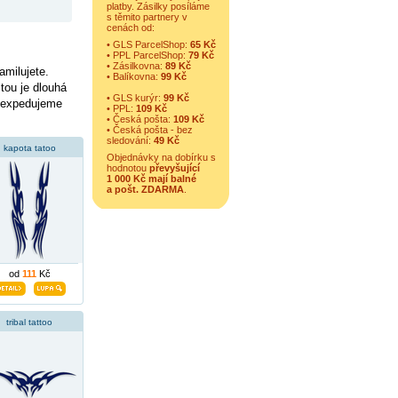
platby. Zásilky posíláme
s těmito partnery v
cenách od:
• GLS ParcelShop:
65 Kč
• PPL ParcelShop:
79 Kč
• Zásilkovna:
89 Kč
amilujete.
• Balíkovna:
99 Kč
tou je dlouhá
• GLS kurýr:
99 Kč
e expedujeme
• PPL:
109 Kč
• Česká pošta:
109 Kč
• Česká pošta - bez
sledování:
49 Kč
kapota tatoo
Objednávky na dobírku s
hodnotou
převyšující
1 000 Kč mají balné
a
pošt. ZDARMA
.
od
111
Kč
tribal tattoo