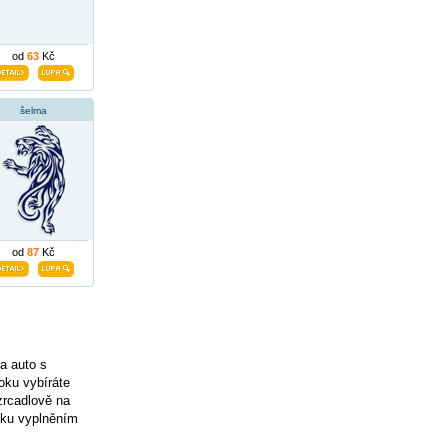
od
63
Kč
šelma
od
87
Kč
a auto s
oku vybíráte
zrcadlově na
vku vyplněním