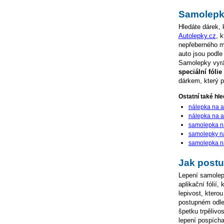
Samolepka
Hledáte dárek,
Autolepky.cz
, 
nepřeberného mn
auto jsou podle
Samolepky vyráb
speciální fóli
dárkem, který p
Ostatní také hled
nálepka na a
nálepka na a
samolepka n
samolepky n
samolepka na
Jak postu
Lepení samolepe
aplikační fólií,
lepivost, ktero
postupném odlep
špetku trpělivo
lepení pospícha