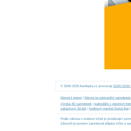
© 2006-2026 Autolepky.cz provozuje
DOKI DOKI s
Návod k lepení
|
Návod na odstranění samolepek
výroba 3D samolepek
|
kalendáře z vlastních fot
zakázkový 3d tisk
|
hodinový manžel česká lípa
Podle zákona o evidenci tržeb je prodávající povi
Zároveň je povinen zaevidovat přijatou tržbu u s