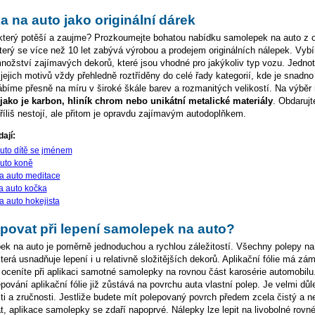
 na auto jako originální dárek
 který potěší a zaujme? Prozkoumejte bohatou nabídku samolepek na auto z
který se více než 10 let zabývá výrobou a prodejem originálních nálepek. Vyb
ožství zajímavých dekorů, které jsou vhodné pro jakýkoliv typ vozu. Jednot
 jejich motivů vždy přehledně roztříděny do celé řady kategorií, kde je snadno
íme přesně na míru v široké škále barev a rozmanitých velikostí. Na výběr 
e jako je karbon, hliník chrom nebo unikátní metalické materiály
. Obdarujt
říliš nestojí, ale přitom je opravdu zajímavým autodoplňkem.
ají:
uto dítě se jménem
uto koně
a auto meditace
a auto kočka
 auto hokejista
povat při lepení samolepek na auto?
k na auto je poměrně jednoduchou a rychlou záležitostí. Všechny polepy na
 která usnadňuje lepení i u relativně složitějších dekorů. Aplikační fólie má z
u oceníte při aplikaci samotné samolepky na rovnou část karosérie automobilu.
ování aplikační fólie již zůstává na povrchu auta vlastní polep. Je velmi důl
sti a zručnosti. Jestliže budete mít polepovaný povrch předem zcela čistý a n
t, aplikace samolepky se zdaří napoprvé. Nálepky lze lepit na livobolné rovn