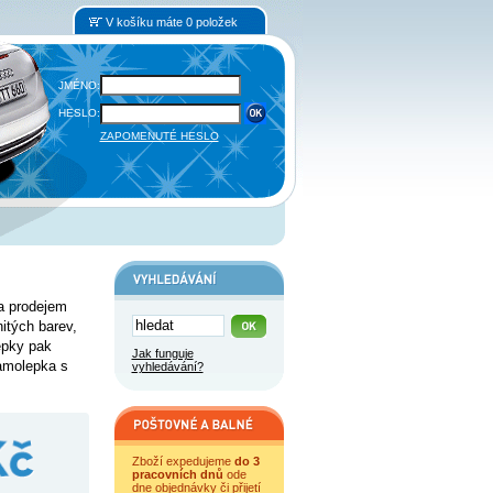
V košíku máte 0 položek
JMÉNO:
HESLO:
ZAPOMENUTÉ HESLO
a prodejem
itých barev,
lepky pak
Jak funguje
amolepka s
vyhledávání?
Zboží expedujeme
do 3
pracovních dnů
ode
dne objednávky či přijetí