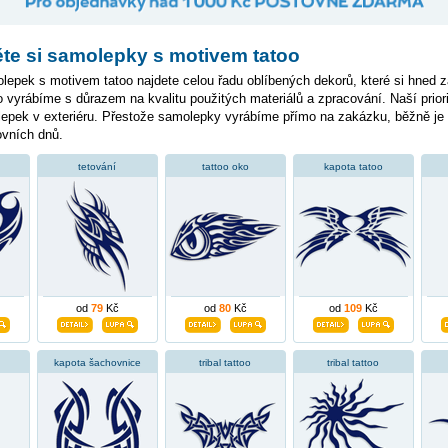
te si samolepky s motivem tatoo
epek s motivem tatoo najdete celou řadu oblíbených dekorů, které si hned z
 vyrábíme s důrazem na kvalitu použitých materiálů a zpracování. Naší priori
lepek v exteriéru. Přestože samolepky vyrábíme přímo na zakázku, běžně j
ovních dnů.
tetování
tattoo oko
kapota tatoo
od
79
Kč
od
80
Kč
od
109
Kč
kapota šachovnice
tribal tattoo
tribal tattoo