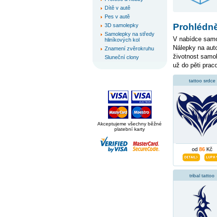
Dítě v autě
Pes v autě
Prohlédně
3D samolepky
Samolepky na středy
V nabídce samol
hliníkových kol
Nálepky na auto
Znamení zvěrokruhu
životnost samo
Sluneční clony
už do pěti prac
tattoo srdce
Akceptujeme všechny běžné
platební karty
od
86
Kč
tribal tattoo