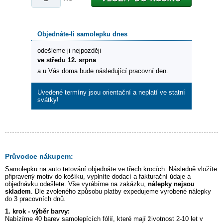
Objednáte-li samolepku dnes
odešleme ji nejpozději
ve středu 12. srpna
a u Vás doma bude následující pracovní den.
Uvedené termíny jsou orientační a neplatí ve statní
svátky!
Průvodce nákupem:
Samolepku na auto
tetování
objednáte ve třech krocích. Následně vložíte
připravený motiv do košíku, vyplníte dodací a fakturační údaje a
objednávku odešlete. Vše vyrábíme na zakázku,
nálepky nejsou
skladem
. Dle zvoleného způsobu platby expedujeme vyrobené nálepky
do 3 pracovních dnů.
1. krok - výběr barvy:
Nabízíme 40 barev samolepících fólií, které mají životnost 2-10 let v