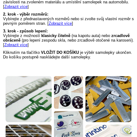
závislosti na zvoleném materiálu a umístění samolepek na automobilu.
[
Zobrazit více
]
2. krok - výběr rozměrů:
Vybírejte z přednastavených rozměrů nebo si zvolte svůj vlastní rozměr s
pevným poměrem stran. [
Zobrazit více
]
3. krok - způsob lepení:
Vybírejte z možností
klasicky čitelně
(na kapotu auta) nebo
zrcadlově
obráceně
(pro lepení zespodu skla, nebo zrcadlově otočené na karoserii).
[
Zobrazit více
]
Kliknutím na tlačítko
VLOŽIT DO KOŠÍKU
je výběr samolepky ukončen.
Do košíku postupně naskládejte další samolepky.