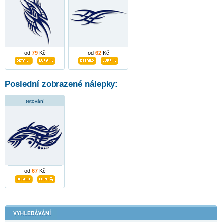
od
79
Kč
od
62
Kč
Poslední zobrazené nálepky:
tetování
od
67
Kč