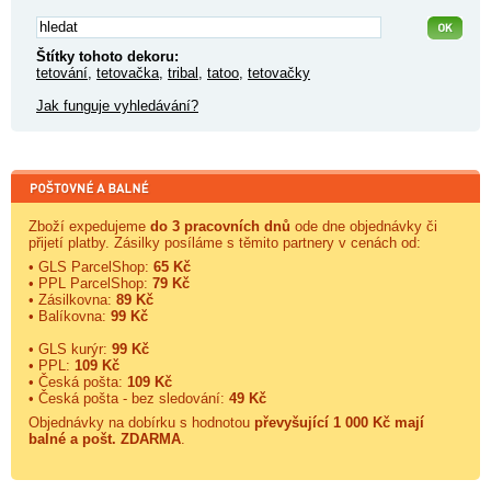
Štítky tohoto dekoru:
tetování
,
tetovačka
,
tribal
,
tatoo
,
tetovačky
Jak funguje vyhledávání?
Zboží expedujeme
do 3 pracovních dnů
ode dne objednávky či
přijetí platby. Zásilky posíláme s těmito partnery v cenách od:
• GLS ParcelShop:
65 Kč
• PPL ParcelShop:
79 Kč
• Zásilkovna:
89 Kč
• Balíkovna:
99 Kč
• GLS kurýr:
99 Kč
• PPL:
109 Kč
• Česká pošta:
109 Kč
• Česká pošta - bez sledování:
49 Kč
Objednávky na dobírku s hodnotou
převyšující 1 000 Kč mají
balné a
pošt. ZDARMA
.