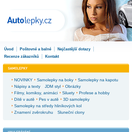
Úvod
Poštovné a balné
Nejčastější dotazy
Recenze zákazníků
Kontakt
NOVINKY
Samolepky na boky
Samolepky na kapotu
Nápisy a texty
JDM styl
Obrázky
Filmy, komiksy, animáci
Siluety
Profese a hobby
Dítě v autě
Pes v autě
3D samolepky
Samolepky na středy hliníkových kol
Znamení zvěrokruhu
Sluneční clony