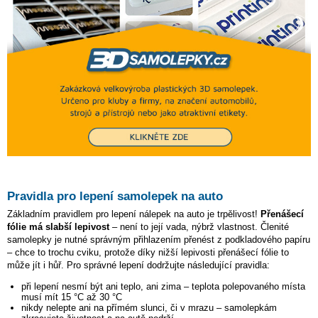
Pravidla pro lepení samolepek na auto
Základním pravidlem pro lepení nálepek na auto je trpělivost!
Přenášecí
fólie má slabší lepivost
– není to její vada, nýbrž vlastnost. Členité
samolepky je nutné správným přihlazením přenést z podkladového papíru
– chce to trochu cviku, protože díky nižší lepivosti přenášecí fólie to
může jít i hůř. Pro správné lepení dodržujte následující pravidla:
při lepení nesmí být ani teplo, ani zima – teplota polepovaného místa
musí mít 15 °C až 30 °C
nikdy nelepte ani na přímém slunci, či v mrazu – samolepkám