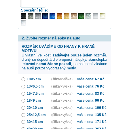
Speciální fólie:
2. Zvolte rozměr nálepky na auto
ROZMĚR UVÁDÍME OD HRANY K HRANĚ
MOTIVU!
U vlastní velikosti
zadávejte pouze jeden rozměr
,
druhý se dopočítá dle proporcí nálepky. Samolepka
tetování
nemá žádné pozadí
, po nalepení zůstane
na autě pouze vyobrazený motiv.
10×5 cm
(šířka × výška)
vaše cena:
67
Kč
13×6,5 cm
(šířka × výška)
vaše cena:
76
Kč
15×7,5 cm
(šířka × výška)
vaše cena:
83
Kč
18×9 cm
(šířka × výška)
vaše cena:
96
Kč
20×10 cm
(šířka × výška)
vaše cena:
106
Kč
25×12,5 cm
(šířka × výška)
vaše cena:
135
Kč
30×15 cm
(šířka × výška)
vaše cena:
171
Kč
40×20 cm
(šířka × výška)
vaše cena:
262
Kč