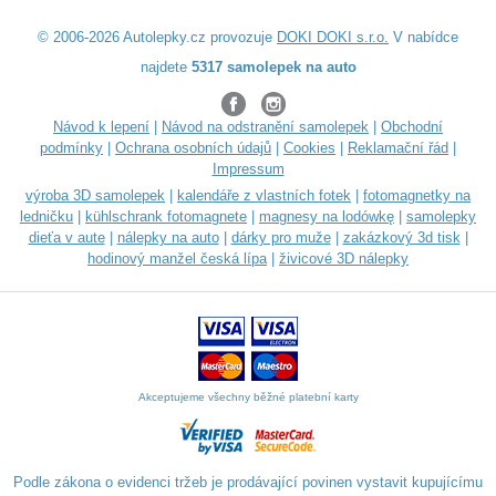
© 2006-2026 Autolepky.cz provozuje
DOKI DOKI s.r.o.
V nabídce
najdete
5317 samolepek na auto
Návod k lepení
|
Návod na odstranění samolepek
|
Obchodní
podmínky
|
Ochrana osobních údajů
|
Cookies
|
Reklamační řád
|
Impressum
výroba 3D samolepek
|
kalendáře z vlastních fotek
|
fotomagnetky na
ledničku
|
kühlschrank fotomagnete
|
magnesy na lodówkę
|
samolepky
dieťa v aute
|
nálepky na auto
|
dárky pro muže
|
zakázkový 3d tisk
|
hodinový manžel česká lípa
|
živicové 3D nálepky
Akceptujeme všechny běžné platební karty
Podle zákona o evidenci tržeb je prodávající povinen vystavit kupujícímu