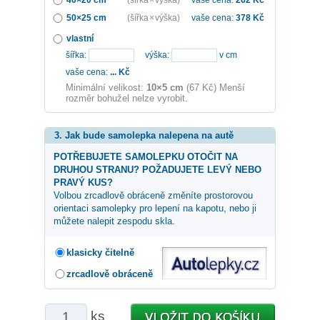
50×25 cm
(šířka × výška)
vaše cena:
378
Kč
vlastní
šířka:
výška:
v cm
vaše cena:
...
Kč
Minimální velikost:
10×5 cm
(67 Kč) Menší
rozměr bohužel nelze vyrobit.
3. Jak bude samolepka nalepena na autě
POTŘEBUJETE SAMOLEPKU OTOČIT NA
DRUHOU STRANU? POŽADUJETE LEVÝ NEBO
PRAVÝ KUS?
Volbou zrcadlově obráceně změníte prostorovou
orientaci samolepky pro lepení na kapotu, nebo ji
můžete nalepit zespodu skla.
klasicky čitelně
zrcadlově obráceně
ks