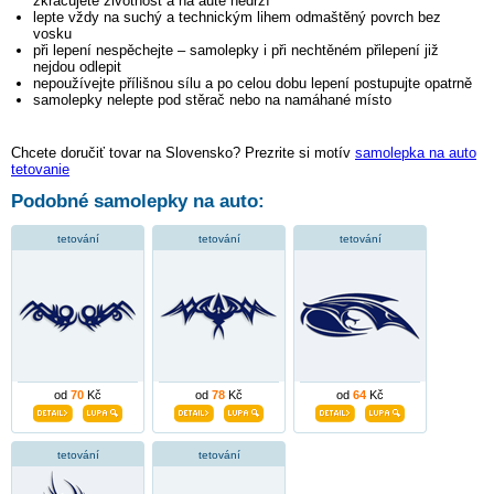
zkracujete životnost a na autě nedrží
lepte vždy na suchý a technickým lihem odmaštěný povrch bez
vosku
při lepení nespěchejte – samolepky i při nechtěném přilepení již
nejdou odlepit
nepoužívejte přílišnou sílu a po celou dobu lepení postupujte opatrně
samolepky nelepte pod stěrač nebo na namáhané místo
Chcete doručiť tovar na Slovensko? Prezrite si motív
samolepka na auto
tetovanie
Podobné samolepky na auto:
tetování
tetování
tetování
od
70
Kč
od
78
Kč
od
64
Kč
tetování
tetování