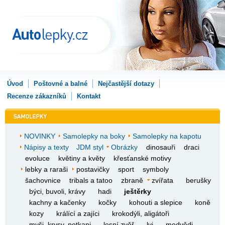
Úvod
Poštovné a balné
Nejčastější dotazy
Recenze zákazníků
Kontakt
NOVINKY
Samolepky na boky
Samolepky na kapotu
Nápisy a texty
JDM styl
Obrázky
dinosauři
draci
evoluce
květiny a květy
křesťanské motivy
lebky a raraši
postavičky
sport
symboly
šachovnice
tribals a tatoo
zbraně
zvířata
berušky
býci, buvoli, krávy
hadi
ještěrky
kachny a kačenky
kočky
kohouti a slepice
koně
kozy
králící a zajíci
krokodýli, aligátoři
myši, krysy, potkani
lesní zvěř
lvi
medvědi