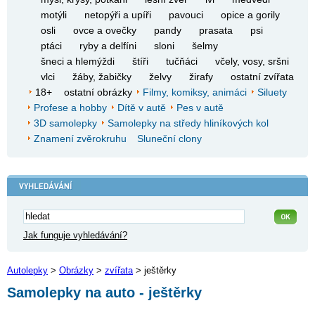
motýli
netopýři a upíři
pavouci
opice a gorily
osli
ovce a ovečky
pandy
prasata
psi
ptáci
ryby a delfíni
sloni
šelmy
šneci a hlemýždi
štíři
tučňáci
včely, vosy, sršni
vlci
žáby, žabičky
želvy
žirafy
ostatní zvířata
18+
ostatní obrázky
Filmy, komiksy, animáci
Siluety
Profese a hobby
Dítě v autě
Pes v autě
3D samolepky
Samolepky na středy hliníkových kol
Znamení zvěrokruhu
Sluneční clony
Jak funguje vyhledávání?
Autolepky
>
Obrázky
>
zvířata
> ještěrky
Samolepky na auto - ještěrky