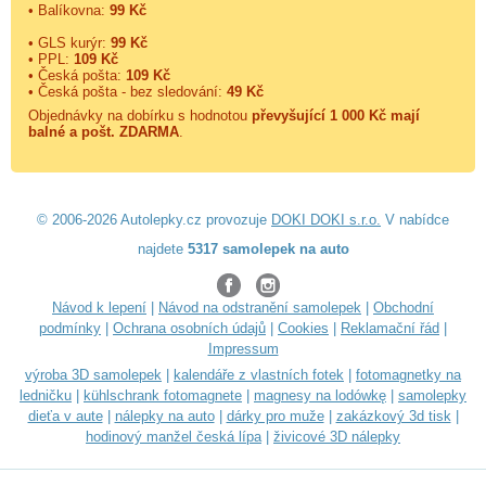
• Balíkovna:
99 Kč
• GLS kurýr:
99 Kč
• PPL:
109 Kč
• Česká pošta:
109 Kč
• Česká pošta - bez sledování:
49 Kč
Objednávky na dobírku s hodnotou
převyšující 1 000 Kč mají
balné a
pošt. ZDARMA
.
© 2006-2026 Autolepky.cz provozuje
DOKI DOKI s.r.o.
V nabídce
najdete
5317 samolepek na auto
Návod k lepení
|
Návod na odstranění samolepek
|
Obchodní
podmínky
|
Ochrana osobních údajů
|
Cookies
|
Reklamační řád
|
Impressum
výroba 3D samolepek
|
kalendáře z vlastních fotek
|
fotomagnetky na
ledničku
|
kühlschrank fotomagnete
|
magnesy na lodówkę
|
samolepky
dieťa v aute
|
nálepky na auto
|
dárky pro muže
|
zakázkový 3d tisk
|
hodinový manžel česká lípa
|
živicové 3D nálepky