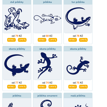
dvě ještěrky
ještěrka
fun ještěrka
od
79
Kč
od
68
Kč
od
78
Kč
silueta ještěrky
silueta ještěrky
silueta ještěrky
od
77
Kč
od
74
Kč
od
75
Kč
ještěrka
ještěrka ornament
malá ještěrka