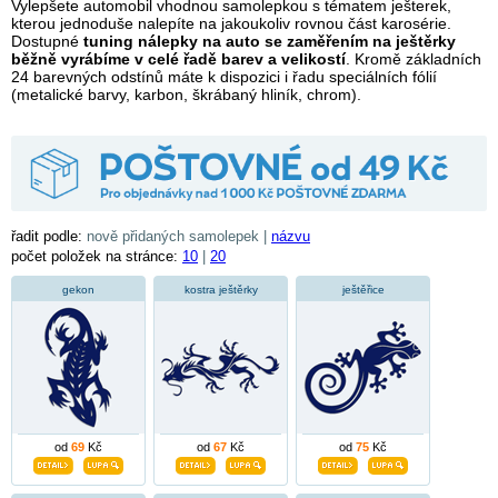
Vylepšete automobil vhodnou samolepkou s tématem ješterek,
kterou jednoduše nalepíte na jakoukoliv rovnou část karosérie.
Dostupné
tuning nálepky na auto se zaměřením na ještěrky
běžně vyrábíme v celé řadě barev a velikostí
. Kromě základních
24 barevných odstínů máte k dispozici i řadu speciálních fólií
(metalické barvy, karbon, škrábaný hliník, chrom).
řadit podle:
nově přidaných samolepek |
názvu
počet položek na stránce:
10
|
20
gekon
kostra ještěrky
ještěřice
od
69
Kč
od
67
Kč
od
75
Kč