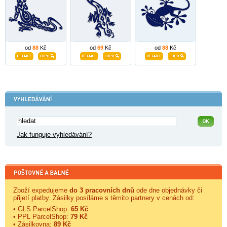
od
88
Kč
od
69
Kč
od
88
Kč
Jak funguje vyhledávání?
Zboží expedujeme
do 3 pracovních dnů
ode dne objednávky či
přijetí platby. Zásilky posíláme s těmito partnery v cenách od:
• GLS ParcelShop:
65 Kč
• PPL ParcelShop:
79 Kč
• Zásilkovna:
89 Kč