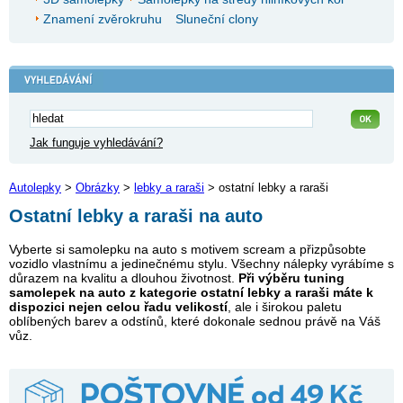
Znamení zvěrokruhu
Sluneční clony
Jak funguje vyhledávání?
Autolepky
>
Obrázky
>
lebky a raraši
> ostatní lebky a raraši
Ostatní lebky a raraši na auto
Vyberte si samolepku na auto s motivem scream a přizpůsobte
vozidlo vlastnímu a jedinečnému stylu. Všechny nálepky vyrábíme s
důrazem na kvalitu a dlouhou životnost.
Při výběru tuning
samolepek na auto z kategorie ostatní lebky a raraši máte k
dispozici nejen celou řadu velikostí
, ale i širokou paletu
oblíbených barev a odstínů, které dokonale sednou právě na Váš
vůz.