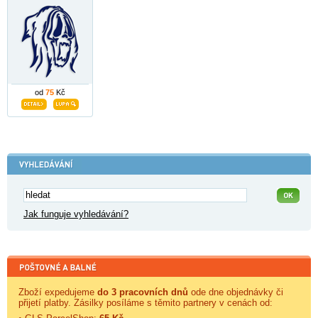
od
75
Kč
Jak funguje vyhledávání?
Zboží expedujeme
do 3 pracovních dnů
ode dne objednávky či
přijetí platby. Zásilky posíláme s těmito partnery v cenách od: