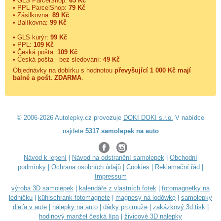
• GLS ParcelShop:
65 Kč
• PPL ParcelShop:
79 Kč
• Zásilkovna:
89 Kč
• Balíkovna:
99 Kč
• GLS kurýr:
99 Kč
• PPL:
109 Kč
• Česká pošta:
109 Kč
• Česká pošta - bez sledování:
49 Kč
Objednávky na dobírku s hodnotou
převyšující 1 000 Kč mají
balné a
pošt. ZDARMA
.
© 2006-2026 Autolepky.cz provozuje
DOKI DOKI s.r.o.
V nabídce
najdete
5317 samolepek na auto
Návod k lepení
|
Návod na odstranění samolepek
|
Obchodní
podmínky
|
Ochrana osobních údajů
|
Cookies
|
Reklamační řád
|
Impressum
výroba 3D samolepek
|
kalendáře z vlastních fotek
|
fotomagnetky na
ledničku
|
kühlschrank fotomagnete
|
magnesy na lodówkę
|
samolepky
dieťa v aute
|
nálepky na auto
|
dárky pro muže
|
zakázkový 3d tisk
|
hodinový manžel česká lípa
|
živicové 3D nálepky