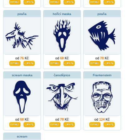
piraňa
hořící maska
piraňa
od
76
Kč
od
68
Kč
od
78
Kč
scream maska
čarodějnice
Frankenstein
od
68
Kč
od
78
Kč
od
124
Kč
scream