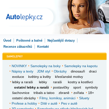
Úvod
Poštovné a balné
Nejčastější dotazy
Recenze zákazníků
Kontakt
NOVINKY
Samolepky na boky
Samolepky na kapotu
Nápisy a texty
JDM styl
Obrázky
dinosauři
draci
evoluce
květiny a květy
křesťanské motivy
lebky a raraši
lebky
raraši
kostry a kostlivci
ostatní lebky a raraši
postavičky
sport
symboly
šachovnice
tribals a tatoo
zbraně
zvířata
18+
ostatní obrázky
Filmy, komiksy, animáci
Siluety
Profese a hobby
Dítě v autě
Pes v autě
3D samolepky
Samolepky na středy hliníkových kol