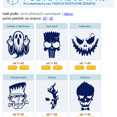
řadit podle:
nově přidaných samolepek |
názvu
počet položek na stránce:
10
|
20
bubák s fakáčema
bart skull
halloween
od
93
Kč
od
70
Kč
od
76
Kč
Frankenstein
Ghost
lebkoun
od
88
Kč
od
67
Kč
od
70
Kč