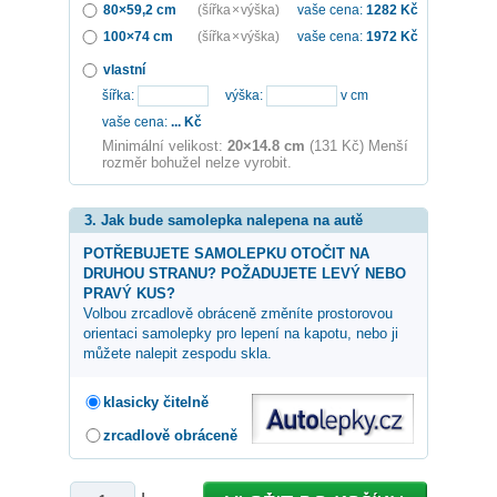
80×59,2 cm
(šířka × výška)
vaše cena:
1282
Kč
100×74 cm
(šířka × výška)
vaše cena:
1972
Kč
vlastní
šířka:
výška:
v cm
vaše cena:
...
Kč
Minimální velikost:
20×14.8 cm
(131 Kč) Menší
rozměr bohužel nelze vyrobit.
3. Jak bude samolepka nalepena na autě
POTŘEBUJETE SAMOLEPKU OTOČIT NA
DRUHOU STRANU? POŽADUJETE LEVÝ NEBO
PRAVÝ KUS?
Volbou zrcadlově obráceně změníte prostorovou
orientaci samolepky pro lepení na kapotu, nebo ji
můžete nalepit zespodu skla.
klasicky čitelně
zrcadlově obráceně