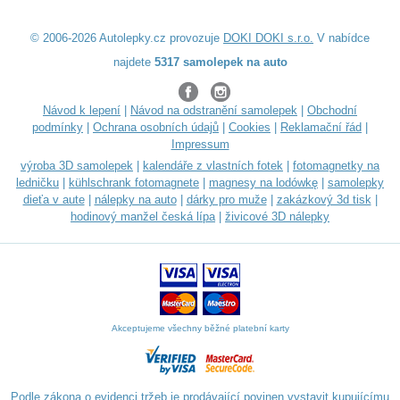
© 2006-2026 Autolepky.cz provozuje
DOKI DOKI s.r.o.
V nabídce
najdete
5317 samolepek na auto
Návod k lepení
|
Návod na odstranění samolepek
|
Obchodní
podmínky
|
Ochrana osobních údajů
|
Cookies
|
Reklamační řád
|
Impressum
výroba 3D samolepek
|
kalendáře z vlastních fotek
|
fotomagnetky na
ledničku
|
kühlschrank fotomagnete
|
magnesy na lodówkę
|
samolepky
dieťa v aute
|
nálepky na auto
|
dárky pro muže
|
zakázkový 3d tisk
|
hodinový manžel česká lípa
|
živicové 3D nálepky
Akceptujeme všechny běžné platební karty
Podle zákona o evidenci tržeb je prodávající povinen vystavit kupujícímu