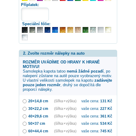
Příplatek:
Speciální fólie:
2. Zvolte rozměr nálepky na auto
ROZMĚR UVÁDÍME OD HRANY K HRANĚ
MOTIVU!
Samolepka
kapota tatoo
nemá žádné pozadí
, po
nalepení zůstane na autě pouze vyobrazený motiv.
U vlastní velikosti samolepek na kapotu
zadávejte
pouze jeden rozměr
, druhý se dopočítá dle
proporcí nálepky.
20×14,8 cm
(šířka × výška)
vaše cena:
131
Kč
30×22,2 cm
(šířka × výška)
vaše cena:
227
Kč
40×29,6 cm
(šířka × výška)
vaše cena:
361
Kč
50×37 cm
(šířka × výška)
vaše cena:
534
Kč
60×44,4 cm
(šířka × výška)
vaše cena:
745
Kč