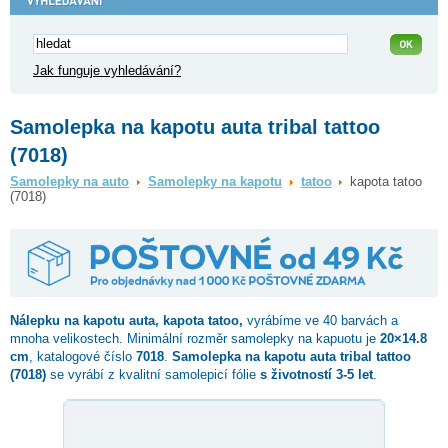
Jak funguje vyhledávání?
Samolepka na kapotu auta tribal tattoo
(7018)
Samolepky na auto
Samolepky na kapotu
tatoo
kapota tatoo
(7018)
Nálepku na kapotu auta,
kapota tatoo
,
vyrábíme ve 40 barvách a
mnoha velikostech. Minimální rozměr samolepky na kapuotu je
20×14.8
cm
, katalogové číslo
7018
.
Samolepka na kapotu auta tribal tattoo
(7018)
se vyrábí z kvalitní samolepicí fólie
s životností 3-5 let
.