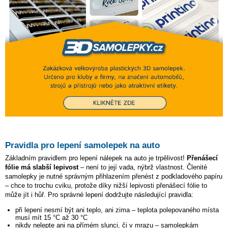
Pravidla pro lepení samolepek na auto
Základním pravidlem pro lepení nálepek na auto je trpělivost!
Přenášecí
fólie má slabší lepivost
– není to její vada, nýbrž vlastnost. Členité
samolepky je nutné správným přihlazením přenést z podkladového papíru
– chce to trochu cviku, protože díky nižší lepivosti přenášecí fólie to
může jít i hůř. Pro správné lepení dodržujte následující pravidla:
při lepení nesmí být ani teplo, ani zima – teplota polepovaného místa
musí mít 15 °C až 30 °C
nikdy nelepte ani na přímém slunci, či v mrazu – samolepkám