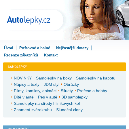
Úvod
Poštovné a balné
Nejčastější dotazy
Recenze zákazníků
Kontakt
NOVINKY
Samolepky na boky
Samolepky na kapotu
Nápisy a texty
JDM styl
Obrázky
Filmy, komiksy, animáci
Siluety
Profese a hobby
Dítě v autě
Pes v autě
3D samolepky
Samolepky na středy hliníkových kol
Znamení zvěrokruhu
Sluneční clony