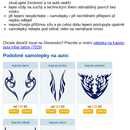
zkracujete životnost a na autě nedrží
lepte vždy na suchý a technickým lihem odmaštěný povrch bez
vosku
při lepení nespěchejte – samolepky i při nechtěném přilepení již
nejdou odlepit
nepoužívejte přílišnou sílu a po celou dobu lepení postupujte opatrně
samolepky nelepte pod stěrač nebo na namáhané místo
Chcete doručiť tovar na Slovensko? Prezrite si motív
nálepka na kapotu
auta tribal tattoo (7018)
Podobné samolepky na auto:
kapota tatoo
kapota pruhy
kapota plamen
od
136
Kč
od
116
Kč
od
139
Kč
kapota tribals
kapota tatoo