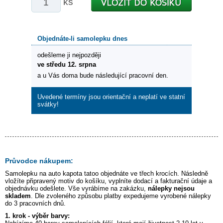
ks
Objednáte-li samolepku dnes
odešleme ji nejpozději
ve středu 12. srpna
a u Vás doma bude následující pracovní den.
Uvedené termíny jsou orientační a neplatí ve statní
svátky!
Průvodce nákupem:
Samolepku na auto
kapota tatoo
objednáte ve třech krocích. Následně
vložíte připravený motiv do košíku, vyplníte dodací a fakturační údaje a
objednávku odešlete. Vše vyrábíme na zakázku,
nálepky nejsou
skladem
. Dle zvoleného způsobu platby expedujeme vyrobené nálepky
do 3 pracovních dnů.
1. krok - výběr barvy: