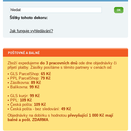
Štítky tohoto dekoru:
Jak funguje vyhledávání?
Zboží expedujeme
do 3 pracovních dnů
ode dne objednávky či
přijetí platby. Zásilky posíláme s těmito partnery v cenách od:
• GLS ParcelShop:
65 Kč
• PPL ParcelShop:
79 Kč
• Zásilkovna:
89 Kč
• Balíkovna:
99 Kč
• GLS kurýr:
99 Kč
• PPL:
109 Kč
• Česká pošta:
109 Kč
• Česká pošta - bez sledování:
49 Kč
Objednávky na dobírku s hodnotou
převyšující 1 000 Kč mají
balné a
pošt. ZDARMA
.