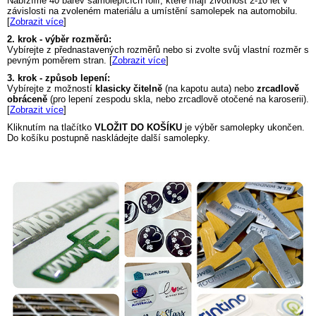
Nabízíme 40 barev samolepících fólií, které mají životnost 2-10 let v
závislosti na zvoleném materiálu a umístění samolepek na automobilu.
[
Zobrazit více
]
2. krok - výběr rozměrů:
Vybírejte z přednastavených rozměrů nebo si zvolte svůj vlastní rozměr s
pevným poměrem stran. [
Zobrazit více
]
3. krok - způsob lepení:
Vybírejte z možností
klasicky čitelně
(na kapotu auta) nebo
zrcadlově
obráceně
(pro lepení zespodu skla, nebo zrcadlově otočené na karoserii).
[
Zobrazit více
]
Kliknutím na tlačítko
VLOŽIT DO KOŠÍKU
je výběr samolepky ukončen.
Do košíku postupně naskládejte další samolepky.