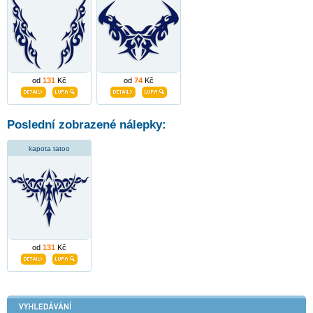
od
131
Kč
od
74
Kč
Poslední zobrazené nálepky:
kapota tatoo
od
131
Kč