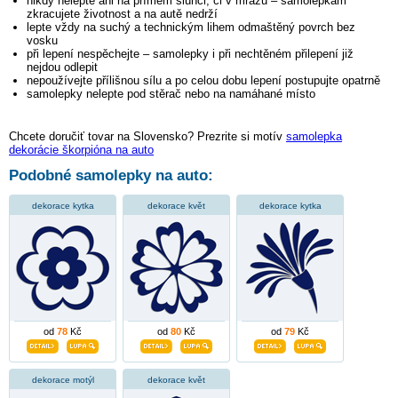
nikdy nelepte ani na přímém slunci, či v mrazu – samolepkám
zkracujete životnost a na autě nedrží
lepte vždy na suchý a technickým lihem odmaštěný povrch bez
vosku
při lepení nespěchejte – samolepky i při nechtěném přilepení již
nejdou odlepit
nepoužívejte přílišnou sílu a po celou dobu lepení postupujte opatrně
samolepky nelepte pod stěrač nebo na namáhané místo
Chcete doručiť tovar na Slovensko? Prezrite si motív
samolepka
dekorácie škorpióna na auto
Podobné samolepky na auto:
dekorace kytka
dekorace květ
dekorace kytka
od
78
Kč
od
80
Kč
od
79
Kč
dekorace motýl
dekorace květ