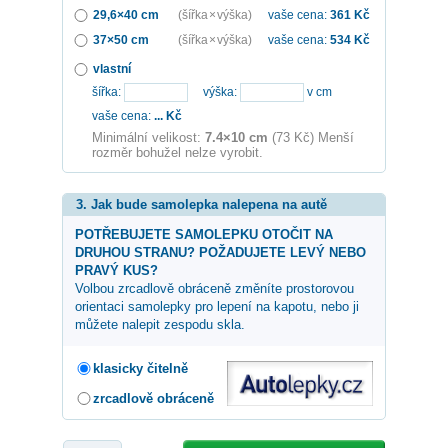
29,6×40 cm
(šířka × výška)
vaše cena:
361
Kč
37×50 cm
(šířka × výška)
vaše cena:
534
Kč
vlastní
šířka:
výška:
v cm
vaše cena:
...
Kč
Minimální velikost:
7.4×10 cm
(73 Kč) Menší
rozměr bohužel nelze vyrobit.
3. Jak bude samolepka nalepena na autě
POTŘEBUJETE SAMOLEPKU OTOČIT NA
DRUHOU STRANU? POŽADUJETE LEVÝ NEBO
PRAVÝ KUS?
Volbou zrcadlově obráceně změníte prostorovou
orientaci samolepky pro lepení na kapotu, nebo ji
můžete nalepit zespodu skla.
klasicky čitelně
zrcadlově obráceně