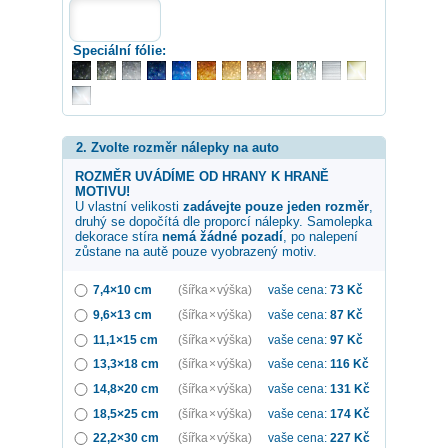
Speciální fólie:
2. Zvolte rozměr nálepky na auto
ROZMĚR UVÁDÍME OD HRANY K HRANĚ
MOTIVU!
U vlastní velikosti
zadávejte pouze jeden rozměr
,
druhý se dopočítá dle proporcí nálepky. Samolepka
dekorace stíra
nemá žádné pozadí
, po nalepení
zůstane na autě pouze vyobrazený motiv.
7,4×10 cm
(šířka × výška)
vaše cena:
73
Kč
9,6×13 cm
(šířka × výška)
vaše cena:
87
Kč
11,1×15 cm
(šířka × výška)
vaše cena:
97
Kč
13,3×18 cm
(šířka × výška)
vaše cena:
116
Kč
14,8×20 cm
(šířka × výška)
vaše cena:
131
Kč
18,5×25 cm
(šířka × výška)
vaše cena:
174
Kč
22,2×30 cm
(šířka × výška)
vaše cena:
227
Kč