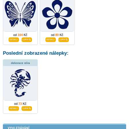
od
104
Kč
od
80
Kč
Poslední zobrazené nálepky:
dekorace stíra
od
73
Kč