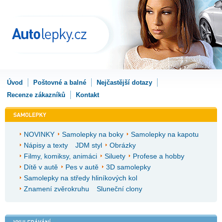
Úvod
Poštovné a balné
Nejčastější dotazy
Recenze zákazníků
Kontakt
NOVINKY
Samolepky na boky
Samolepky na kapotu
Nápisy a texty
JDM styl
Obrázky
Filmy, komiksy, animáci
Siluety
Profese a hobby
Dítě v autě
Pes v autě
3D samolepky
Samolepky na středy hliníkových kol
Znamení zvěrokruhu
Sluneční clony