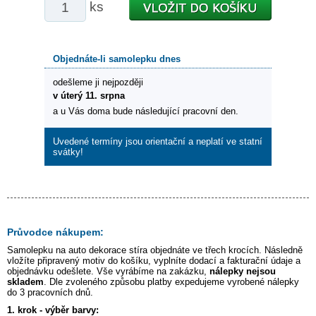
ks
Objednáte-li samolepku dnes
odešleme ji nejpozději
v úterý 11. srpna
a u Vás doma bude následující pracovní den.
Uvedené termíny jsou orientační a neplatí ve statní
svátky!
Průvodce nákupem:
Samolepku na auto
dekorace stíra
objednáte ve třech krocích. Následně
vložíte připravený motiv do košíku, vyplníte dodací a fakturační údaje a
objednávku odešlete. Vše vyrábíme na zakázku,
nálepky nejsou
skladem
. Dle zvoleného způsobu platby expedujeme vyrobené nálepky
do 3 pracovních dnů.
1. krok - výběr barvy: