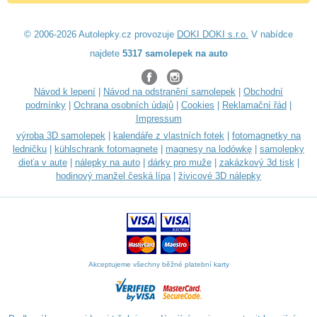
© 2006-2026 Autolepky.cz provozuje
DOKI DOKI s.r.o.
V nabídce
najdete
5317 samolepek na auto
Návod k lepení
|
Návod na odstranění samolepek
|
Obchodní
podmínky
|
Ochrana osobních údajů
|
Cookies
|
Reklamační řád
|
Impressum
výroba 3D samolepek
|
kalendáře z vlastních fotek
|
fotomagnetky na
ledničku
|
kühlschrank fotomagnete
|
magnesy na lodówkę
|
samolepky
dieťa v aute
|
nálepky na auto
|
dárky pro muže
|
zakázkový 3d tisk
|
hodinový manžel česká lípa
|
živicové 3D nálepky
Akceptujeme všechny běžné platební karty