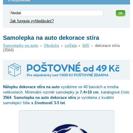
Jak funguje vyhledávání?
Samolepka na auto dekorace stíra
Samolepky na auto
Obrázky
zvířata
štíři
dekorace stíra
(3564)
Nálepku
dekorace stíra
na auto
vyrábíme ve 40 barvách a mnoha
velikostech. Minimální rozměr samolepky je
7.4×10 cm
, katalogové číslo
3564
.
Samolepka na auto dekorace stíra
je vyrobena z kvalitní
samolepicí fólie
s životností 3-5 let
.