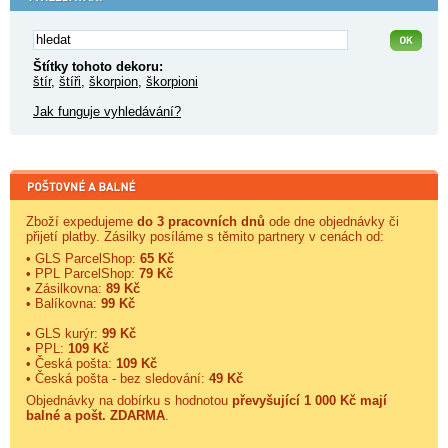
Štítky tohoto dekoru:
štír
,
štíři
,
škorpion
,
škorpioni
Jak funguje vyhledávání?
Zboží expedujeme
do 3 pracovních dnů
ode dne objednávky či
přijetí platby. Zásilky posíláme s těmito partnery v cenách od:
• GLS ParcelShop:
65 Kč
• PPL ParcelShop:
79 Kč
• Zásilkovna:
89 Kč
• Balíkovna:
99 Kč
• GLS kurýr:
99 Kč
• PPL:
109 Kč
• Česká pošta:
109 Kč
• Česká pošta - bez sledování:
49 Kč
Objednávky na dobírku s hodnotou
převyšující 1 000 Kč mají
balné a
pošt. ZDARMA
.