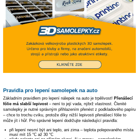
Pravidla pro lepení samolepek na auto
Základním pravidlem pro lepení nálepek na auto je trpělivost!
Přenášecí
fólie má slabší lepivost
– není to její vada, nýbrž vlastnost. Členité
samolepky je nutné správným přihlazením přenést z podkladového papíru
– chce to trochu cviku, protože díky nižší lepivosti přenášecí fólie to
může jít i hůř. Pro správné lepení dodržujte následující pravidla:
při lepení nesmí být ani teplo, ani zima – teplota polepovaného místa
musí mít 15 °C až 30 °C