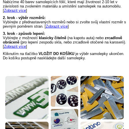
Nabízíme 40 barev samolepících fólií, které mají životnost 2-10 let v
závislosti na zvoleném materiálu a umístění samolepek na automobilu.
[
Zobrazit více
]
2. krok - výběr rozměrů:
Vybírejte z přednastavených rozměrů nebo si zvolte svůj vlastní rozměr s
pevným poměrem stran. [
Zobrazit více
]
3. krok - způsob lepení:
Vybírejte z možností
klasicky čitelně
(na kapotu auta) nebo
zrcadlově
obráceně
(pro lepení zespodu skla, nebo zrcadlově otočené na karoserii).
[
Zobrazit více
]
Kliknutím na tlačítko
VLOŽIT DO KOŠÍKU
je výběr samolepky ukončen.
Do košíku postupně naskládejte další samolepky.