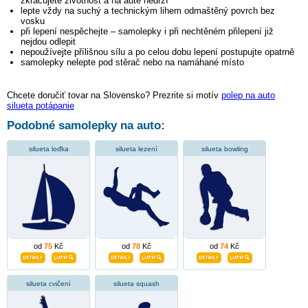
zkracujete životnost a na autě nedrží
lepte vždy na suchý a technickým lihem odmaštěný povrch bez
vosku
při lepení nespěchejte – samolepky i při nechtěném přilepení již
nejdou odlepit
nepoužívejte přílišnou sílu a po celou dobu lepení postupujte opatrně
samolepky nelepte pod stěrač nebo na namáhané místo
Chcete doručiť tovar na Slovensko? Prezrite si motív
polep na auto
silueta potápanie
Podobné samolepky na auto:
silueta loďka
silueta lezení
silueta bowling
od
75
Kč
od
78
Kč
od
74
Kč
silueta cvičení
silueta squash