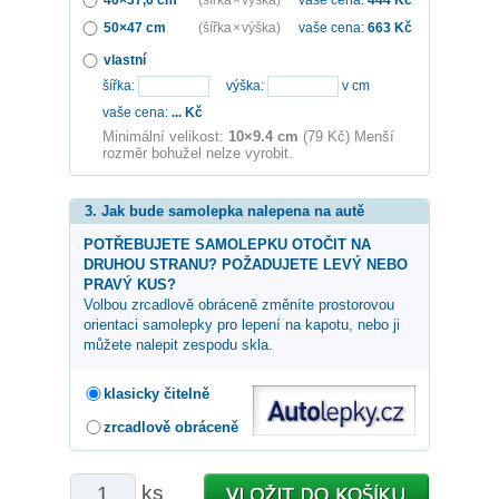
50×47 cm
(šířka × výška)
vaše cena:
663
Kč
vlastní
šířka:
výška:
v cm
vaše cena:
...
Kč
Minimální velikost:
10×9.4 cm
(79 Kč) Menší
rozměr bohužel nelze vyrobit.
3. Jak bude samolepka nalepena na autě
POTŘEBUJETE SAMOLEPKU OTOČIT NA
DRUHOU STRANU? POŽADUJETE LEVÝ NEBO
PRAVÝ KUS?
Volbou zrcadlově obráceně změníte prostorovou
orientaci samolepky pro lepení na kapotu, nebo ji
můžete nalepit zespodu skla.
klasicky čitelně
zrcadlově obráceně
ks