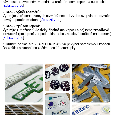
závislosti na zvoleném materiálu a umístění samolepek na automobilu.
[
Zobrazit více
]
2. krok - výběr rozměrů:
Vybírejte z přednastavených rozměrů nebo si zvolte svůj vlastní rozměr s
pevným poměrem stran. [
Zobrazit více
]
3. krok - způsob lepení:
Vybírejte z možností
klasicky čitelně
(na kapotu auta) nebo
zrcadlově
obráceně
(pro lepení zespodu skla, nebo zrcadlově otočené na karoserii).
[
Zobrazit více
]
Kliknutím na tlačítko
VLOŽIT DO KOŠÍKU
je výběr samolepky ukončen.
Do košíku postupně naskládejte další samolepky.