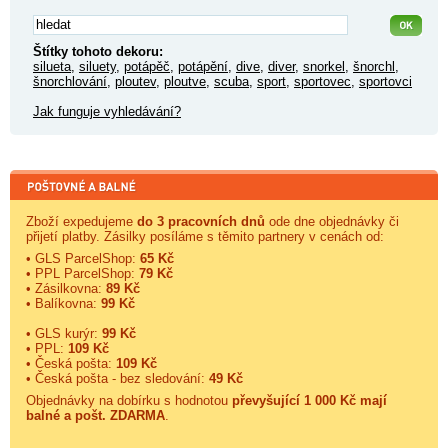
Štítky tohoto dekoru:
silueta
,
siluety
,
potápěč
,
potápění
,
dive
,
diver
,
snorkel
,
šnorchl
,
šnorchlování
,
ploutev
,
ploutve
,
scuba
,
sport
,
sportovec
,
sportovci
Jak funguje vyhledávání?
Zboží expedujeme
do 3 pracovních dnů
ode dne objednávky či
přijetí platby. Zásilky posíláme s těmito partnery v cenách od:
• GLS ParcelShop:
65 Kč
• PPL ParcelShop:
79 Kč
• Zásilkovna:
89 Kč
• Balíkovna:
99 Kč
• GLS kurýr:
99 Kč
• PPL:
109 Kč
• Česká pošta:
109 Kč
• Česká pošta - bez sledování:
49 Kč
Objednávky na dobírku s hodnotou
převyšující 1 000 Kč mají
balné a
pošt. ZDARMA
.