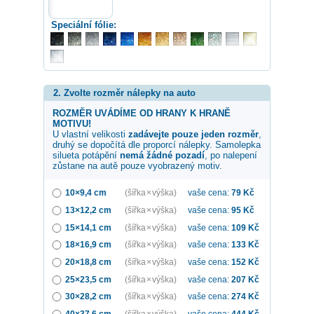
Speciální fólie:
2. Zvolte rozměr nálepky na auto
ROZMĚR UVÁDÍME OD HRANY K HRANĚ
MOTIVU!
U vlastní velikosti
zadávejte pouze jeden rozměr
,
druhý se dopočítá dle proporcí nálepky. Samolepka
silueta potápění
nemá žádné pozadí
, po nalepení
zůstane na autě pouze vyobrazený motiv.
10×9,4 cm
(šířka × výška)
vaše cena:
79
Kč
13×12,2 cm
(šířka × výška)
vaše cena:
95
Kč
15×14,1 cm
(šířka × výška)
vaše cena:
109
Kč
18×16,9 cm
(šířka × výška)
vaše cena:
133
Kč
20×18,8 cm
(šířka × výška)
vaše cena:
152
Kč
25×23,5 cm
(šířka × výška)
vaše cena:
207
Kč
30×28,2 cm
(šířka × výška)
vaše cena:
274
Kč
40×37,6 cm
(šířka × výška)
vaše cena:
444
Kč