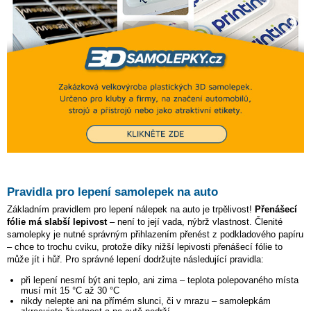
Pravidla pro lepení samolepek na auto
Základním pravidlem pro lepení nálepek na auto je trpělivost!
Přenášecí
fólie má slabší lepivost
– není to její vada, nýbrž vlastnost. Členité
samolepky je nutné správným přihlazením přenést z podkladového papíru
– chce to trochu cviku, protože díky nižší lepivosti přenášecí fólie to
může jít i hůř. Pro správné lepení dodržujte následující pravidla:
při lepení nesmí být ani teplo, ani zima – teplota polepovaného místa
musí mít 15 °C až 30 °C
nikdy nelepte ani na přímém slunci, či v mrazu – samolepkám