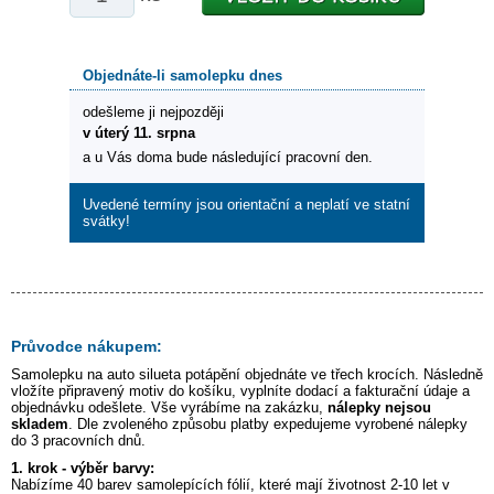
Objednáte-li samolepku dnes
odešleme ji nejpozději
v úterý 11. srpna
a u Vás doma bude následující pracovní den.
Uvedené termíny jsou orientační a neplatí ve statní
svátky!
Průvodce nákupem:
Samolepku na auto
silueta potápění
objednáte ve třech krocích. Následně
vložíte připravený motiv do košíku, vyplníte dodací a fakturační údaje a
objednávku odešlete. Vše vyrábíme na zakázku,
nálepky nejsou
skladem
. Dle zvoleného způsobu platby expedujeme vyrobené nálepky
do 3 pracovních dnů.
1. krok - výběr barvy:
Nabízíme 40 barev samolepících fólií, které mají životnost 2-10 let v