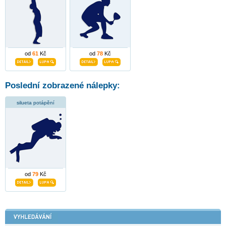
od
61
Kč
od
78
Kč
Poslední zobrazené nálepky:
silueta potápění
od
79
Kč