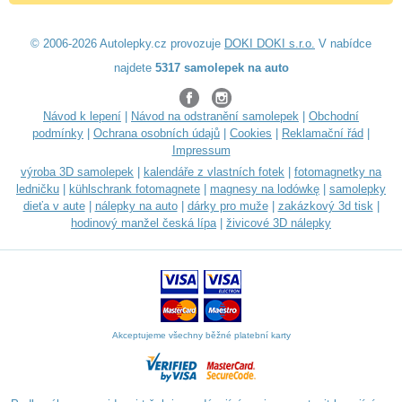
© 2006-2026 Autolepky.cz provozuje
DOKI DOKI s.r.o.
V nabídce
najdete
5317 samolepek na auto
Návod k lepení
|
Návod na odstranění samolepek
|
Obchodní
podmínky
|
Ochrana osobních údajů
|
Cookies
|
Reklamační řád
|
Impressum
výroba 3D samolepek
|
kalendáře z vlastních fotek
|
fotomagnetky na
ledničku
|
kühlschrank fotomagnete
|
magnesy na lodówkę
|
samolepky
dieťa v aute
|
nálepky na auto
|
dárky pro muže
|
zakázkový 3d tisk
|
hodinový manžel česká lípa
|
živicové 3D nálepky
Akceptujeme všechny běžné platební karty