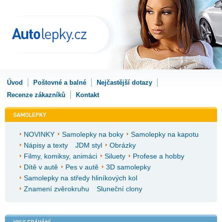
Úvod
Poštovné a balné
Nejčastější dotazy
Recenze zákazníků
Kontakt
NOVINKY
Samolepky na boky
Samolepky na kapotu
Nápisy a texty
JDM styl
Obrázky
Filmy, komiksy, animáci
Siluety
Profese a hobby
Dítě v autě
Pes v autě
3D samolepky
Samolepky na středy hliníkových kol
Znamení zvěrokruhu
Sluneční clony