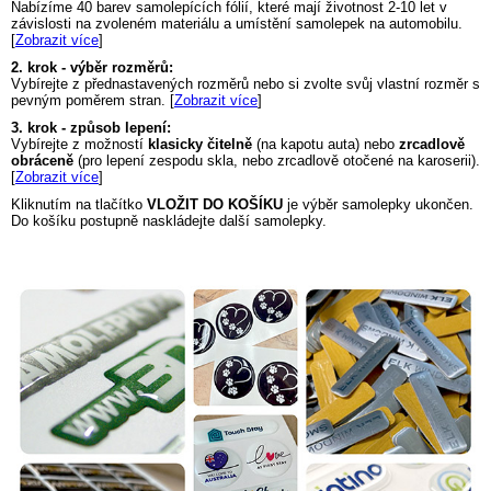
Nabízíme 40 barev samolepících fólií, které mají životnost 2-10 let v
závislosti na zvoleném materiálu a umístění samolepek na automobilu.
[
Zobrazit více
]
2. krok - výběr rozměrů:
Vybírejte z přednastavených rozměrů nebo si zvolte svůj vlastní rozměr s
pevným poměrem stran. [
Zobrazit více
]
3. krok - způsob lepení:
Vybírejte z možností
klasicky čitelně
(na kapotu auta) nebo
zrcadlově
obráceně
(pro lepení zespodu skla, nebo zrcadlově otočené na karoserii).
[
Zobrazit více
]
Kliknutím na tlačítko
VLOŽIT DO KOŠÍKU
je výběr samolepky ukončen.
Do košíku postupně naskládejte další samolepky.