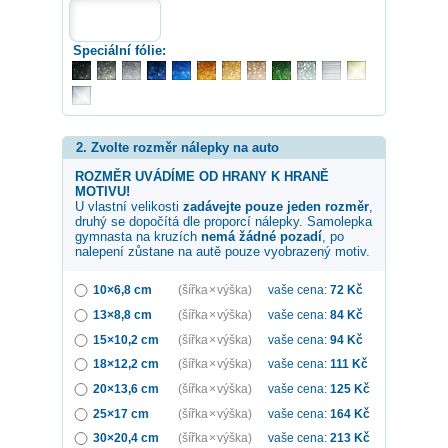
Speciální fólie:
2. Zvolte rozměr nálepky na auto
ROZMĚR UVÁDÍME OD HRANY K HRANĚ
MOTIVU!
U vlastní velikosti
zadávejte pouze jeden rozměr
,
druhý se dopočítá dle proporcí nálepky. Samolepka
gymnasta na kruzích
nemá žádné pozadí
, po
nalepení zůstane na autě pouze vyobrazený motiv.
10×6,8 cm
(šířka × výška)
vaše cena:
72
Kč
13×8,8 cm
(šířka × výška)
vaše cena:
84
Kč
15×10,2 cm
(šířka × výška)
vaše cena:
94
Kč
18×12,2 cm
(šířka × výška)
vaše cena:
111
Kč
20×13,6 cm
(šířka × výška)
vaše cena:
125
Kč
25×17 cm
(šířka × výška)
vaše cena:
164
Kč
30×20,4 cm
(šířka × výška)
vaše cena:
213
Kč