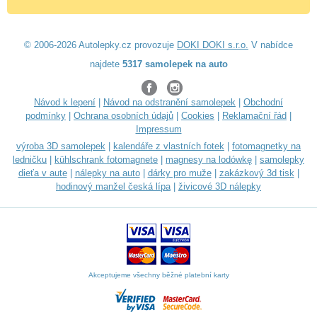
© 2006-2026 Autolepky.cz provozuje
DOKI DOKI s.r.o.
V nabídce
najdete
5317 samolepek na auto
Návod k lepení
|
Návod na odstranění samolepek
|
Obchodní
podmínky
|
Ochrana osobních údajů
|
Cookies
|
Reklamační řád
|
Impressum
výroba 3D samolepek
|
kalendáře z vlastních fotek
|
fotomagnetky na
ledničku
|
kühlschrank fotomagnete
|
magnesy na lodówkę
|
samolepky
dieťa v aute
|
nálepky na auto
|
dárky pro muže
|
zakázkový 3d tisk
|
hodinový manžel česká lípa
|
živicové 3D nálepky
Akceptujeme všechny běžné platební karty