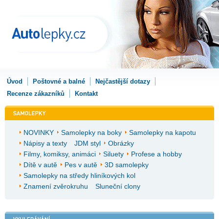
Úvod
Poštovné a balné
Nejčastější dotazy
Recenze zákazníků
Kontakt
NOVINKY
Samolepky na boky
Samolepky na kapotu
Nápisy a texty
JDM styl
Obrázky
Filmy, komiksy, animáci
Siluety
Profese a hobby
Dítě v autě
Pes v autě
3D samolepky
Samolepky na středy hliníkových kol
Znamení zvěrokruhu
Sluneční clony