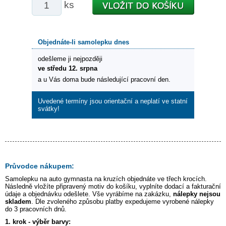
ks
Objednáte-li samolepku dnes
odešleme ji nejpozději
ve středu 12. srpna
a u Vás doma bude následující pracovní den.
Uvedené termíny jsou orientační a neplatí ve statní
svátky!
Průvodce nákupem:
Samolepku na auto
gymnasta na kruzích
objednáte ve třech krocích.
Následně vložíte připravený motiv do košíku, vyplníte dodací a fakturační
údaje a objednávku odešlete. Vše vyrábíme na zakázku,
nálepky nejsou
skladem
. Dle zvoleného způsobu platby expedujeme vyrobené nálepky
do 3 pracovních dnů.
1. krok - výběr barvy: