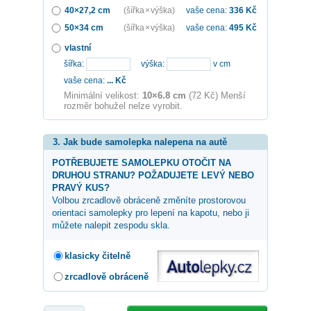
40×27,2 cm
(šířka × výška)
vaše cena:
336
Kč
50×34 cm
(šířka × výška)
vaše cena:
495
Kč
vlastní
šířka:
výška:
v cm
vaše cena:
...
Kč
Minimální velikost:
10×6.8 cm
(72 Kč) Menší
rozměr bohužel nelze vyrobit.
3. Jak bude samolepka nalepena na autě
POTŘEBUJETE SAMOLEPKU OTOČIT NA
DRUHOU STRANU? POŽADUJETE LEVÝ NEBO
PRAVÝ KUS?
Volbou zrcadlově obráceně změníte prostorovou
orientaci samolepky pro lepení na kapotu, nebo ji
můžete nalepit zespodu skla.
klasicky čitelně
zrcadlově obráceně