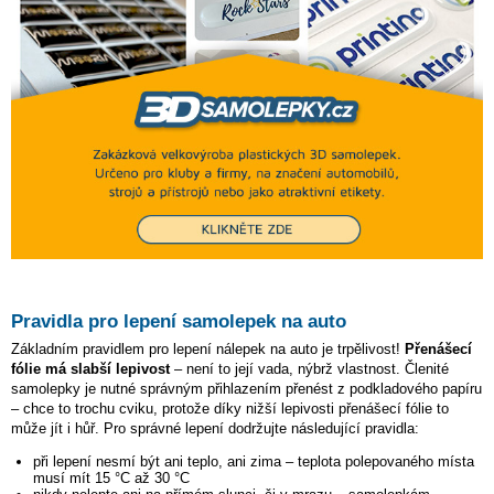
Pravidla pro lepení samolepek na auto
Základním pravidlem pro lepení nálepek na auto je trpělivost!
Přenášecí
fólie má slabší lepivost
– není to její vada, nýbrž vlastnost. Členité
samolepky je nutné správným přihlazením přenést z podkladového papíru
– chce to trochu cviku, protože díky nižší lepivosti přenášecí fólie to
může jít i hůř. Pro správné lepení dodržujte následující pravidla:
při lepení nesmí být ani teplo, ani zima – teplota polepovaného místa
musí mít 15 °C až 30 °C