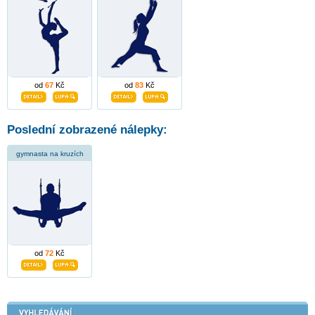
od
67
Kč
od
83
Kč
Poslední zobrazené nálepky:
gymnasta na kruzích
od
72
Kč