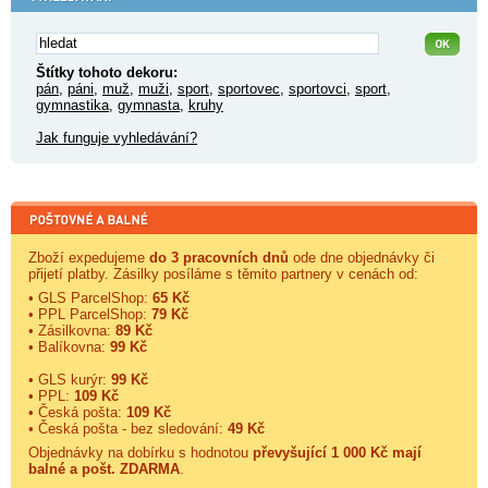
Štítky tohoto dekoru:
pán
,
páni
,
muž
,
muži
,
sport
,
sportovec
,
sportovci
,
sport
,
gymnastika
,
gymnasta
,
kruhy
Jak funguje vyhledávání?
Zboží expedujeme
do 3 pracovních dnů
ode dne objednávky či
přijetí platby. Zásilky posíláme s těmito partnery v cenách od:
• GLS ParcelShop:
65 Kč
• PPL ParcelShop:
79 Kč
• Zásilkovna:
89 Kč
• Balíkovna:
99 Kč
• GLS kurýr:
99 Kč
• PPL:
109 Kč
• Česká pošta:
109 Kč
• Česká pošta - bez sledování:
49 Kč
Objednávky na dobírku s hodnotou
převyšující 1 000 Kč mají
balné a
pošt. ZDARMA
.