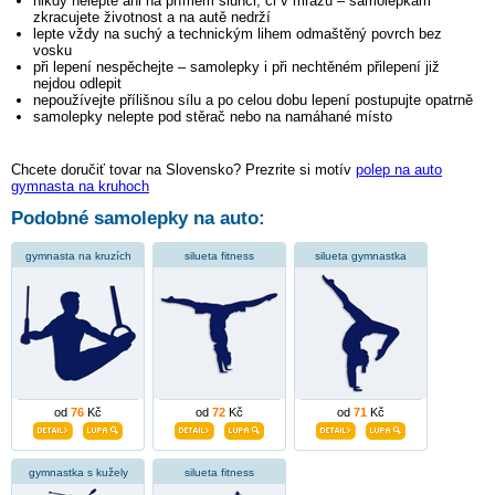
nikdy nelepte ani na přímém slunci, či v mrazu – samolepkám
zkracujete životnost a na autě nedrží
lepte vždy na suchý a technickým lihem odmaštěný povrch bez
vosku
při lepení nespěchejte – samolepky i při nechtěném přilepení již
nejdou odlepit
nepoužívejte přílišnou sílu a po celou dobu lepení postupujte opatrně
samolepky nelepte pod stěrač nebo na namáhané místo
Chcete doručiť tovar na Slovensko? Prezrite si motív
polep na auto
gymnasta na kruhoch
Podobné samolepky na auto:
gymnasta na kruzích
silueta fitness
silueta gymnastka
od
76
Kč
od
72
Kč
od
71
Kč
gymnastka s kužely
silueta fitness