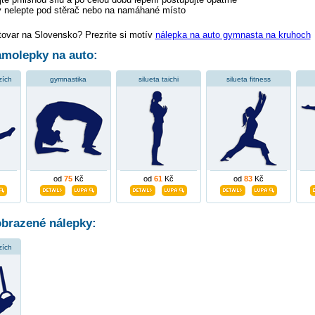
 nelepte pod stěrač nebo na namáhané místo
tovar na Slovensko? Prezrite si motív
nálepka na auto gymnasta na kruhoch
molepky na auto:
zích
gymnastika
silueta taichi
silueta fitness
od
75
Kč
od
61
Kč
od
83
Kč
obrazené nálepky:
zích