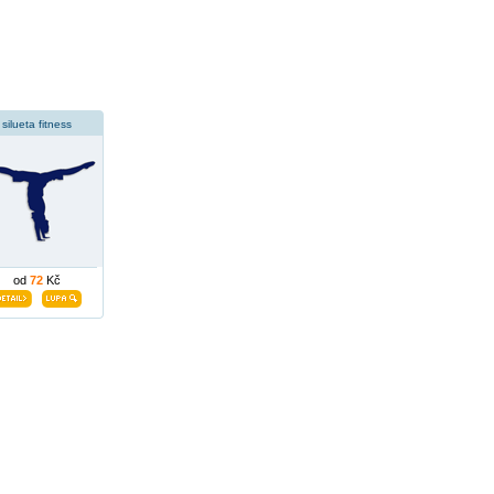
silueta fitness
od
72
Kč