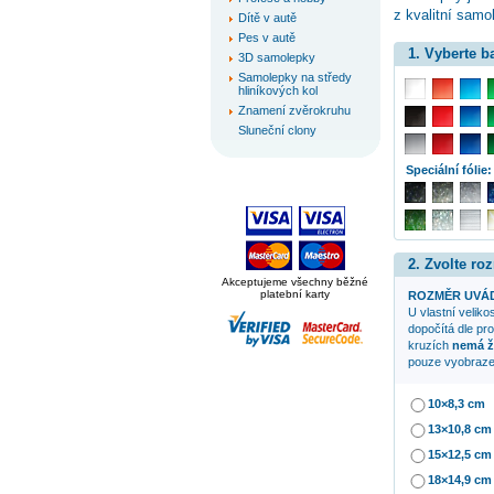
z kvalitní samol
Dítě v autě
Pes v autě
1. Vyberte 
3D samolepky
Samolepky na středy
hliníkových kol
Znamení zvěrokruhu
Sluneční clony
Speciální fólie:
2. Zvolte ro
Akceptujeme všechny běžné
platební karty
ROZMĚR UVÁD
U vlastní veliko
dopočítá dle pr
kruzích
nemá ž
pouze vyobraze
10×8,3 cm
13×10,8 cm
15×12,5 cm
18×14,9 cm