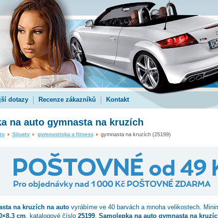
jší dotazy
Recenze zákazníků
Kontakt
a na auto gymnasta na kruzích
to
Siluety
gymnastiska a fitness
gymnasta na kruzích (25199)
sta na kruzích
na auto
vyrábíme ve 40 barvách a mnoha velikostech. Mini
0×8.3 cm
, katalogové číslo
25199
.
Samolepka na auto gymnasta na kruzíc