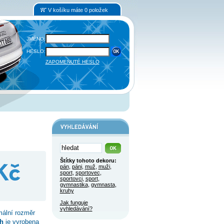
V košíku máte 0 položek
JMÉNO:
HESLO:
ZAPOMENUTÉ HESLO
Štítky tohoto dekoru:
pán
,
páni
,
muž
,
muži
,
sport
,
sportovec
,
sportovci
,
sport
,
gymnastika
,
gymnasta
,
kruhy
Jak funguje
vyhledávání?
mální rozměr
h
je vyrobena