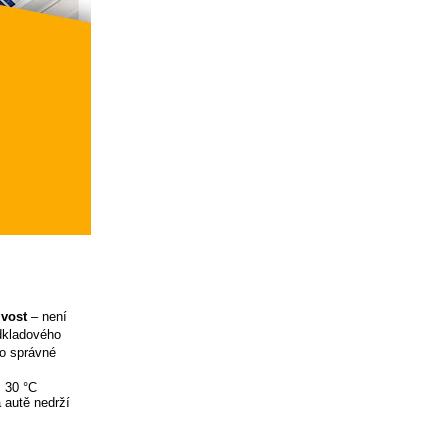
ivost
– není
odkladového
ro správné
ž 30 °C
 autě nedrží