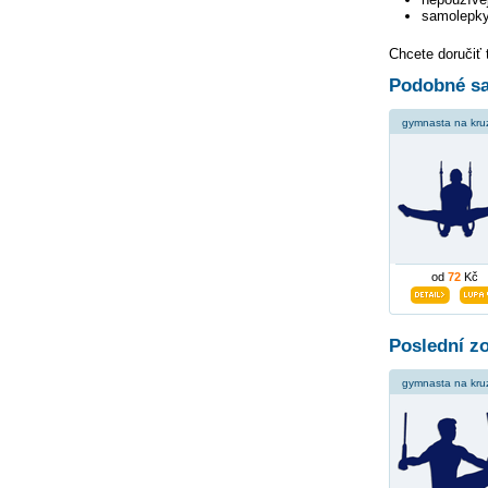
samolepky
Chcete doručiť 
Podobné sa
gymnasta na kru
od
72
Kč
Poslední z
gymnasta na kru