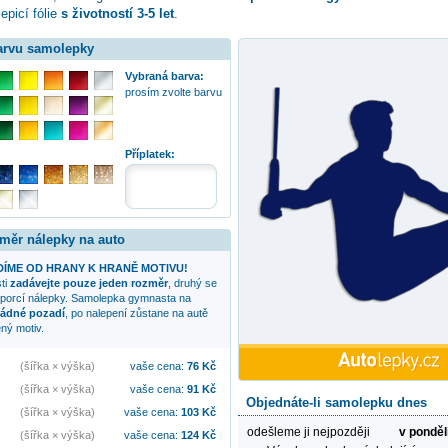
epicí fólie
s životností 3-5 let
.
barvu samolepky
Vybraná barva:
prosím zvolte barvu
Příplatek:
změr nálepky na auto
ÍME OD HRANY K HRANĚ MOTIVU!
sti
zadávejte pouze jeden rozměr
, druhý se
oporcí nálepky. Samolepka
gymnasta na
ádné pozadí
, po nalepení zůstane na autě
ný motiv.
(šířka × výška)
vaše cena:
76
Kč
(šířka × výška)
vaše cena:
91
Kč
Objednáte-li samolepku dnes
(šířka × výška)
vaše cena:
103
Kč
odešleme ji nejpozději
v ponděl
(šířka × výška)
vaše cena:
124
Kč