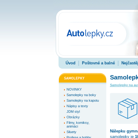
Úvod
Poštovné a balné
Nejčastě
Samolepk
Samolepky na au
NOVINKY
Samolepky na boky
Samolepky na kapotu
Nápisy a texty
JDM styl
Obrázky
Filmy, komiksy,
animáci
Nálepku
gymna
Siluety
samolepky je
1
Profese a hobby