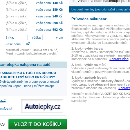
a u Vás doma bude následující praco
(šířka × výška)
vaše cena:
140
Kč
Uvedené termíny jsou orientační a neplatí v
(šířka × výška)
vaše cena:
189
Kč
(šířka × výška)
vaše cena:
248
Kč
Průvodce nákupem:
(šířka × výška)
vaše cena:
398
Kč
Samolepku na auto
gymnasta na kruzích
třech krocích. Následně vložíte připraven
(šířka × výška)
vaše cena:
592
Kč
košíku, vyplníte dodací a fakturační údaj
odešlete. Vše vyrábíme na zakázku,
nál
šířka:
výška:
v cm
skladem
. Dle zvoleného způsobu platby
vyrobené nálepky do 3 pracovních dnů.
vaše cena:
...
Kč
1. krok - výběr barvy:
Minimální velikost:
10×8.3 cm
(76 Kč)
Nabízíme 40 barev samolepících fólií, kte
Menší rozměr bohužel nelze vyrobit.
2-10 let v závislosti na zvoleném materiál
samolepek na automobilu. [
Zobrazit více
]
 samolepka nalepena na autě
2. krok - výběr rozměrů:
Vybírejte z přednastavených rozměrů nebo
vlastní rozměr s pevným poměrem stran. 
 SAMOLEPKU OTOČIT NA DRUHOU
ADUJETE LEVÝ NEBO PRAVÝ KUS?
3. krok - způsob lepení:
Vybírejte z možností
klasicky čitelně
(na
ě obráceně změníte prostorovou orientaci
nebo
zrcadlově obráceně
(pro lepení ze
epení na kapotu, nebo ji můžete nalepit
zrcadlově otočené na karoserii). [
Zobrazit
Kliknutím na tlačítko
VLOŽIT DO KOŠÍK
samolepky ukončen. Do košíku postupně 
samolepky.
elně
obráceně
ks