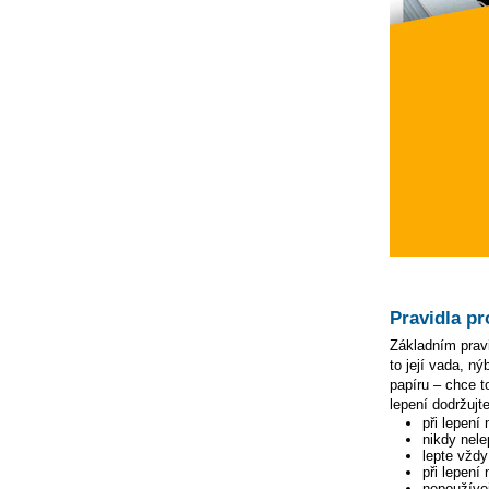
Pravidla pr
Základním pravi
to její vada, n
papíru – chce to
lepení dodržujte
při lepení
nikdy nele
lepte vžd
při lepení
nepoužívej