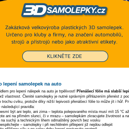
o lepení samolepek na auto
dlem pro lepení nálepek na auto je trpělivost!
Přenášecí fólie má slabší lep
ýbrž vlastnost. Členité samolepky je nutné správným přihlazením přenést z p
 trochu cviku, protože díky nižší lepivosti přenášecí fólie to může jít i hůř. P
 následující pravidla:
 nesmí být ani teplo, ani zima – teplota polepovaného místa musí mít 15 °C a
pte ani na přímém slunci, či v mrazu – samolepkám zkracujete životnost a na
y na suchý a technickým lihem odmaštěný povrch bez vosku
 nespěchejte – samolepky i při nechtěném přilepení již nejdou odlepit
te přílišnou sílu a po celou dobu lepení postupujte opatrně