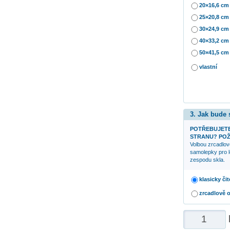
20×16,6 cm
25×20,8 cm
30×24,9 cm
40×33,2 cm
50×41,5 cm
vlastní
3. Jak bude
POTŘEBUJETE
STRANU? POŽ
Volbou zrcadlov
samolepky pro l
zespodu skla.
klasicky čit
zrcadlově 