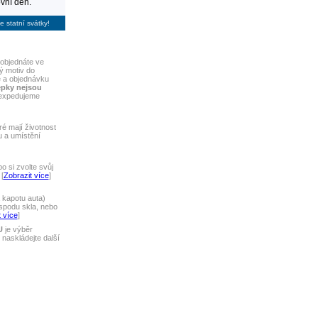
vní den.
e statní svátky!
objednáte ve
ý motiv do
e a objednávku
epky nejsou
 expedujeme
ré mají životnost
u a umístění
 si zvolte svůj
[
Zobrazit více
]
 kapotu auta)
spodu skla, nebo
 více
]
U
je výběr
naskládejte další