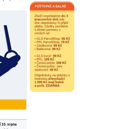
Zboží expedujeme
do 3
pracovních dnů
ode
dne objednávky či přijetí
platby. Zásilky posíláme
s těmito partnery v
cenách od:
• GLS ParcelShop:
65 Kč
• PPL ParcelShop:
79 Kč
• Zásilkovna:
89 Kč
• Balíkovna:
99 Kč
• GLS kurýr:
99 Kč
• PPL:
109 Kč
• Česká pošta:
109 Kč
• Česká pošta - bez
sledování:
49 Kč
Objednávky na dobírku s
hodnotou
převyšující
1 000 Kč mají balné
a
pošt. ZDARMA
.
í 10. srpna