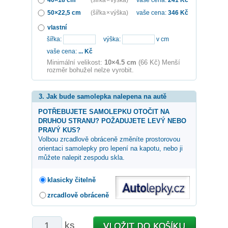
50×22,5 cm
(šířka × výška)
vaše cena:
346
Kč
vlastní
šířka:
výška:
v cm
vaše cena:
...
Kč
Minimální velikost:
10×4.5 cm
(66 Kč) Menší
rozměr bohužel nelze vyrobit.
3. Jak bude samolepka nalepena na autě
POTŘEBUJETE SAMOLEPKU OTOČIT NA
DRUHOU STRANU? POŽADUJETE LEVÝ NEBO
PRAVÝ KUS?
Volbou zrcadlově obráceně změníte prostorovou
orientaci samolepky pro lepení na kapotu, nebo ji
můžete nalepit zespodu skla.
klasicky čitelně
zrcadlově obráceně
ks