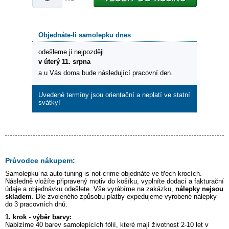
Objednáte-li samolepku dnes
odešleme ji nejpozději
v úterý 11. srpna
a u Vás doma bude následující pracovní den.
Uvedené termíny jsou orientační a neplatí ve statní
svátky!
Průvodce nákupem:
Samolepku na auto
tuning is not crime
objednáte ve třech krocích.
Následně vložíte připravený motiv do košíku, vyplníte dodací a fakturační
údaje a objednávku odešlete. Vše vyrábíme na zakázku,
nálepky nejsou
skladem
. Dle zvoleného způsobu platby expedujeme vyrobené nálepky
do 3 pracovních dnů.
1. krok - výběr barvy:
Nabízíme 40 barev samolepících fólií, které mají životnost 2-10 let v