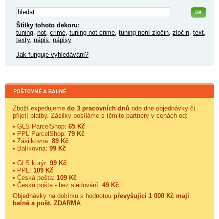
Štítky tohoto dekoru:
tuning
,
not
,
crime
,
tuning not crime
,
tuning není zločin
,
zločin
,
text
,
texty
,
nápis
,
nápisy
Jak funguje vyhledávání?
Zboží expedujeme
do 3 pracovních dnů
ode dne objednávky či
přijetí platby. Zásilky posíláme s těmito partnery v cenách od:
• GLS ParcelShop:
65 Kč
• PPL ParcelShop:
79 Kč
• Zásilkovna:
89 Kč
• Balíkovna:
99 Kč
• GLS kurýr:
99 Kč
• PPL:
109 Kč
• Česká pošta:
109 Kč
• Česká pošta - bez sledování:
49 Kč
Objednávky na dobírku s hodnotou
převyšující 1 000 Kč mají
balné a
pošt. ZDARMA
.