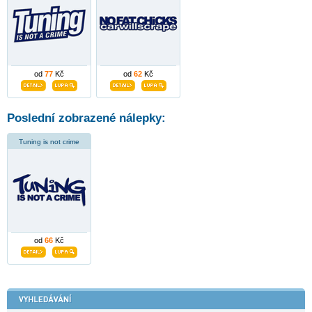
od
77
Kč
od
62
Kč
Poslední zobrazené nálepky:
Tuning is not crime
od
66
Kč