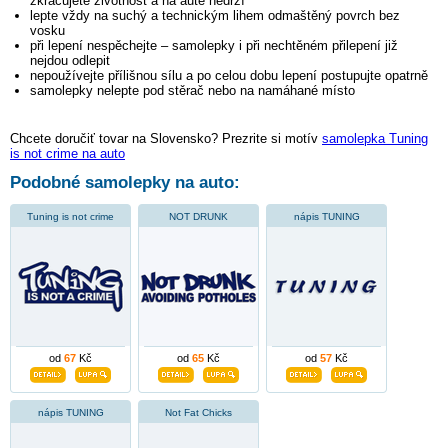
zkracujete životnost a na autě nedrží
lepte vždy na suchý a technickým lihem odmaštěný povrch bez
vosku
při lepení nespěchejte – samolepky i při nechtěném přilepení již
nejdou odlepit
nepoužívejte přílišnou sílu a po celou dobu lepení postupujte opatrně
samolepky nelepte pod stěrač nebo na namáhané místo
Chcete doručiť tovar na Slovensko? Prezrite si motív
samolepka Tuning
is not crime na auto
Podobné samolepky na auto:
Tuning is not crime
NOT DRUNK
nápis TUNING
od
67
Kč
od
65
Kč
od
57
Kč
nápis TUNING
Not Fat Chicks