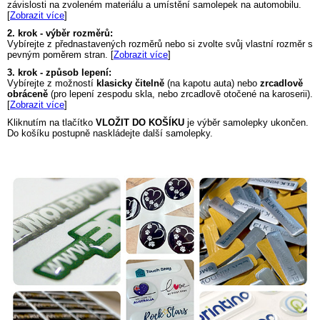
závislosti na zvoleném materiálu a umístění samolepek na automobilu.
[
Zobrazit více
]
2. krok - výběr rozměrů:
Vybírejte z přednastavených rozměrů nebo si zvolte svůj vlastní rozměr s
pevným poměrem stran. [
Zobrazit více
]
3. krok - způsob lepení:
Vybírejte z možností
klasicky čitelně
(na kapotu auta) nebo
zrcadlově
obráceně
(pro lepení zespodu skla, nebo zrcadlově otočené na karoserii).
[
Zobrazit více
]
Kliknutím na tlačítko
VLOŽIT DO KOŠÍKU
je výběr samolepky ukončen.
Do košíku postupně naskládejte další samolepky.