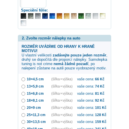
Speciální fólie:
2. Zvolte rozměr nálepky na auto
ROZMĚR UVÁDÍME OD HRANY K HRANĚ
MOTIVU!
U vlastní velikosti
zadávejte pouze jeden rozměr
,
druhý se dopočítá dle proporcí nálepky. Samolepka
tuning is not crime
nemá žádné pozadí
, po
nalepení zůstane na autě pouze vyobrazený motiv.
10×4,5 cm
(šířka × výška)
vaše cena:
66
Kč
13×5,9 cm
(šířka × výška)
vaše cena:
74
Kč
15×6,8 cm
(šířka × výška)
vaše cena:
81
Kč
18×8,1 cm
(šířka × výška)
vaše cena:
92
Kč
20×9 cm
(šířka × výška)
vaše cena:
101
Kč
25×11,3 cm
(šířka × výška)
vaše cena:
128
Kč
30×13,5 cm
(šířka × výška)
vaše cena:
159
Kč
40×18 cm
(šířka × výška)
vaše cena:
241
Kč