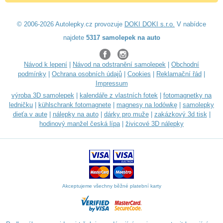
© 2006-2026 Autolepky.cz provozuje
DOKI DOKI s.r.o.
V nabídce
najdete
5317 samolepek na auto
Návod k lepení
|
Návod na odstranění samolepek
|
Obchodní
podmínky
|
Ochrana osobních údajů
|
Cookies
|
Reklamační řád
|
Impressum
výroba 3D samolepek
|
kalendáře z vlastních fotek
|
fotomagnetky na
ledničku
|
kühlschrank fotomagnete
|
magnesy na lodówkę
|
samolepky
dieťa v aute
|
nálepky na auto
|
dárky pro muže
|
zakázkový 3d tisk
|
hodinový manžel česká lípa
|
živicové 3D nálepky
Akceptujeme všechny běžné platební karty