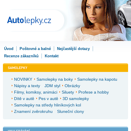
Úvod
Poštovné a balné
Nejčastější dotazy
Recenze zákazníků
Kontakt
NOVINKY
Samolepky na boky
Samolepky na kapotu
Nápisy a texty
JDM styl
Obrázky
Filmy, komiksy, animáci
Siluety
Profese a hobby
Dítě v autě
Pes v autě
3D samolepky
Samolepky na středy hliníkových kol
Znamení zvěrokruhu
Sluneční clony