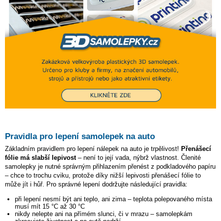
Pravidla pro lepení samolepek na auto
Základním pravidlem pro lepení nálepek na auto je trpělivost!
Přenášecí
fólie má slabší lepivost
– není to její vada, nýbrž vlastnost. Členité
samolepky je nutné správným přihlazením přenést z podkladového papíru
– chce to trochu cviku, protože díky nižší lepivosti přenášecí fólie to
může jít i hůř. Pro správné lepení dodržujte následující pravidla:
při lepení nesmí být ani teplo, ani zima – teplota polepovaného místa
musí mít 15 °C až 30 °C
nikdy nelepte ani na přímém slunci, či v mrazu – samolepkám