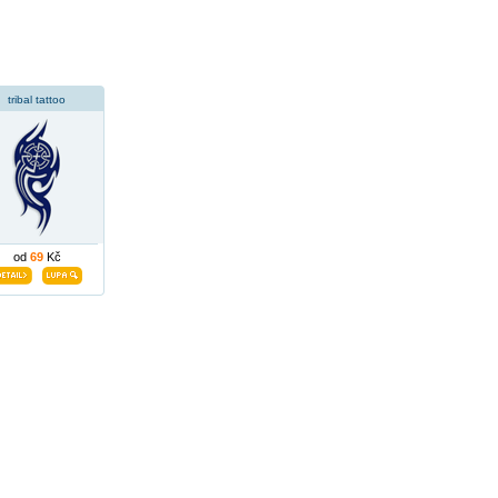
tribal tattoo
od
69
Kč