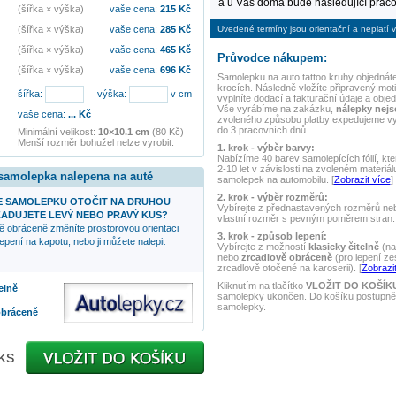
a u Vás doma bude následující praco
(šířka × výška)
vaše cena:
215
Kč
Uvedené termíny jsou orientační a neplatí v
(šířka × výška)
vaše cena:
285
Kč
(šířka × výška)
vaše cena:
465
Kč
Průvodce nákupem:
(šířka × výška)
vaše cena:
696
Kč
Samolepku na auto
tattoo kruhy
objednáte
krocích. Následně vložíte připravený mot
šířka:
výška:
v cm
vyplníte dodací a fakturační údaje a obje
Vše vyrábíme na zakázku,
nálepky nej
vaše cena:
...
Kč
zvoleného způsobu platby expedujeme v
do 3 pracovních dnů.
Minimální velikost:
10×10.1 cm
(80 Kč)
Menší rozměr bohužel nelze vyrobit.
1. krok - výběr barvy:
Nabízíme 40 barev samolepících fólií, kte
2-10 let v závislosti na zvoleném materiál
 samolepka nalepena na autě
samolepek na automobilu. [
Zobrazit více
]
2. krok - výběr rozměrů:
 SAMOLEPKU OTOČIT NA DRUHOU
Vybírejte z přednastavených rozměrů nebo
ADUJETE LEVÝ NEBO PRAVÝ KUS?
vlastní rozměr s pevným poměrem stran. 
ě obráceně změníte prostorovou orientaci
3. krok - způsob lepení:
epení na kapotu, nebo ji můžete nalepit
Vybírejte z možností
klasicky čitelně
(na
nebo
zrcadlově obráceně
(pro lepení ze
zrcadlově otočené na karoserii). [
Zobrazit
Kliknutím na tlačítko
VLOŽIT DO KOŠÍK
elně
samolepky ukončen. Do košíku postupně 
samolepky.
obráceně
ks