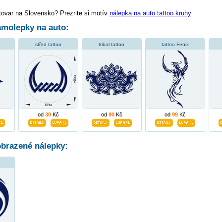
tovar na Slovensko? Prezrite si motív
nálepka na auto tattoo kruhy
molepky na auto:
střed tattoo
tribal tattoo
tattoo Fenix
od
30
Kč
od
90
Kč
od
99
Kč
obrazené nálepky: