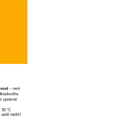
ivost
– není
odkladového
ro správné
ž 30 °C
 autě nedrží