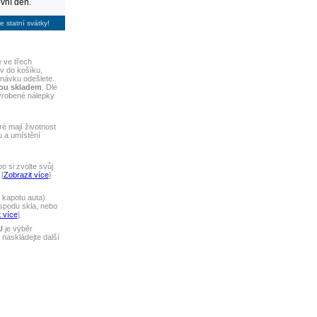
vní den.
e statní svátky!
 ve třech
iv do košíku,
dnávku odešlete.
sou skladem
. Dle
yrobené nálepky
ré mají životnost
u a umístění
 si zvolte svůj
[
Zobrazit více
]
 kapotu auta)
spodu skla, nebo
 více
]
U
je výběr
naskládejte další