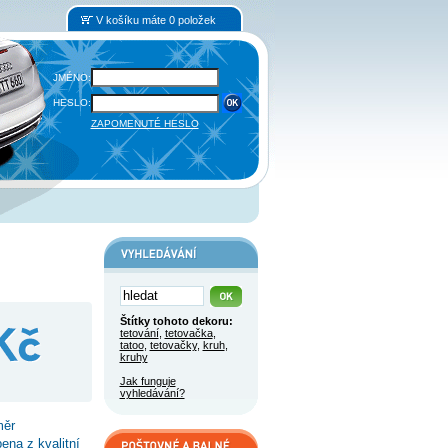
V košíku máte 0 položek
JMÉNO:
HESLO:
ZAPOMENUTÉ HESLO
Štítky tohoto dekoru:
tetování
,
tetovačka
,
tatoo
,
tetovačky
,
kruh
,
kruhy
Jak funguje
vyhledávání?
měr
ena z kvalitní