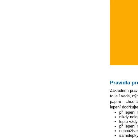
Pravidla pr
Základním pravi
to její vada, n
papíru – chce to
lepení dodržujte
při lepení
nikdy nele
lepte vžd
při lepení
nepoužívej
samolepky