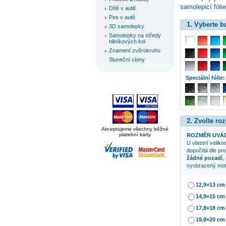
samolepicí fóli
Dítě v autě
Pes v autě
1. Vyberte 
3D samolepky
Samolepky na středy
hliníkových kol
Znamení zvěrokruhu
Sluneční clony
Speciální fólie:
2. Zvolte ro
Akceptujeme všechny běžné
platební karty
ROZMĚR UVÁD
U vlastní veliko
dopočítá dle pr
žádné pozadí
,
vyobrazený mot
12,9×13 cm
14,9×15 cm
17,8×18 cm
19,8×20 cm