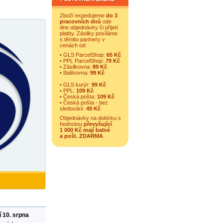
Zboží expedujeme
do 3
pracovních dnů
ode
dne objednávky či přijetí
platby. Zásilky posíláme
s těmito partnery v
cenách od:
• GLS ParcelShop:
65 Kč
• PPL ParcelShop:
79 Kč
• Zásilkovna:
89 Kč
• Balíkovna:
99 Kč
• GLS kurýr:
99 Kč
• PPL:
109 Kč
• Česká pošta:
109 Kč
• Česká pošta - bez
sledování:
49 Kč
Objednávky na dobírku s
hodnotou
převyšující
1 000 Kč mají balné
a
pošt. ZDARMA
.
í 10. srpna