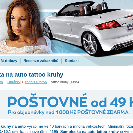
jší dotazy
Recenze zákazníků
Kontakt
 na auto tattoo kruhy
to
Obrázky
tribals a tatoo
tattoo kruhy (4195)
 kruhy
na auto
vyrábíme ve 40 barvách a mnoha velikostech. Minimální roz
0×10.1 cm
, katalogové číslo
4195
.
Samolepka na auto tattoo kruhy
je vyrob