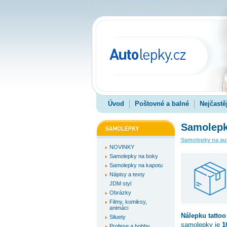
Úvod
Poštovné a balné
Nejčastě
Samolepka
Samolepky na au
NOVINKY
Samolepky na boky
Samolepky na kapotu
Nápisy a texty
JDM styl
Obrázky
Filmy, komiksy,
animáci
Nálepku
tattoo
Siluety
samolepky je
1
Profese a hobby