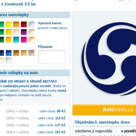
e
s životností 3-5 let
.
barvu samolepky
Vybraná barva:
prosím zvolte barvu
Příplatek:
změr nálepky na auto
ÍME OD HRANY K HRANĚ MOTIVU!
sti
zadávejte pouze jeden rozměr
, druhý se
oporcí nálepky. Samolepka
tattoo kruhy
nemá
 po nalepení zůstane na autě pouze
iv.
(šířka × výška)
vaše cena:
98
Kč
(šířka × výška)
vaše cena:
112
Kč
Objednáte-li samolepku dnes
(šířka × výška)
vaše cena:
137
Kč
odešleme ji nejpozději
v ponděl
(šířka × výška)
vaše cena:
157
Kč