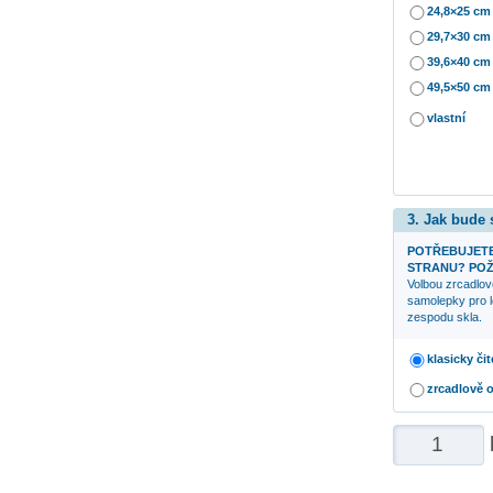
24,8×25 cm
29,7×30 cm
39,6×40 cm
49,5×50 cm
vlastní
3. Jak bude
POTŘEBUJETE
STRANU? POŽ
Volbou zrcadlov
samolepky pro l
zespodu skla.
klasicky čit
zrcadlově 