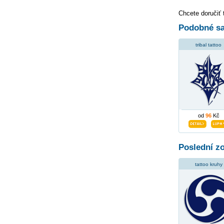
Chcete doručiť 
Podobné sa
tribal tattoo
od
96
Kč
Poslední z
tattoo kruhy