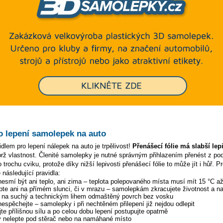
o lepení samolepek na auto
dlem pro lepení nálepek na auto je trpělivost!
Přenášecí fólie má slabší lep
ýbrž vlastnost. Členité samolepky je nutné správným přihlazením přenést z p
 trochu cviku, protože díky nižší lepivosti přenášecí fólie to může jít i hůř. P
 následující pravidla:
 nesmí být ani teplo, ani zima – teplota polepovaného místa musí mít 15 °C a
pte ani na přímém slunci, či v mrazu – samolepkám zkracujete životnost a na
y na suchý a technickým lihem odmaštěný povrch bez vosku
 nespěchejte – samolepky i při nechtěném přilepení již nejdou odlepit
te přílišnou sílu a po celou dobu lepení postupujte opatrně
 nelepte pod stěrač nebo na namáhané místo