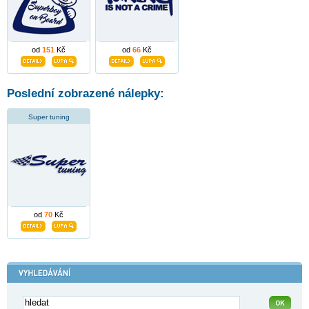
od
151
Kč
od
66
Kč
Poslední zobrazené nálepky:
Super tuning
od
70
Kč