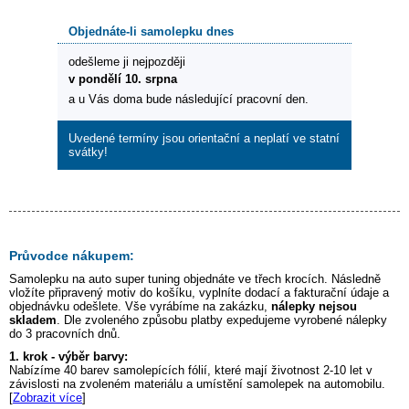
Objednáte-li samolepku dnes
odešleme ji nejpozději
v pondělí 10. srpna
a u Vás doma bude následující pracovní den.
Uvedené termíny jsou orientační a neplatí ve statní
svátky!
Průvodce nákupem:
Samolepku na auto
super tuning
objednáte ve třech krocích. Následně
vložíte připravený motiv do košíku, vyplníte dodací a fakturační údaje a
objednávku odešlete. Vše vyrábíme na zakázku,
nálepky nejsou
skladem
. Dle zvoleného způsobu platby expedujeme vyrobené nálepky
do 3 pracovních dnů.
1. krok - výběr barvy:
Nabízíme 40 barev samolepících fólií, které mají životnost 2-10 let v
závislosti na zvoleném materiálu a umístění samolepek na automobilu.
[
Zobrazit více
]