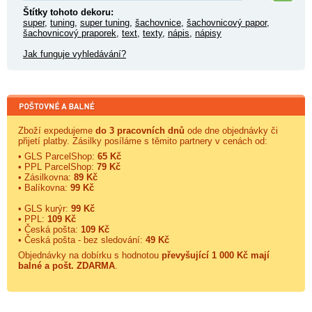
Štítky tohoto dekoru:
super
,
tuning
,
super tuning
,
šachovnice
,
šachovnicový papor
,
šachovnicový praporek
,
text
,
texty
,
nápis
,
nápisy
Jak funguje vyhledávání?
Zboží expedujeme
do 3 pracovních dnů
ode dne objednávky či
přijetí platby. Zásilky posíláme s těmito partnery v cenách od:
• GLS ParcelShop:
65 Kč
• PPL ParcelShop:
79 Kč
• Zásilkovna:
89 Kč
• Balíkovna:
99 Kč
• GLS kurýr:
99 Kč
• PPL:
109 Kč
• Česká pošta:
109 Kč
• Česká pošta - bez sledování:
49 Kč
Objednávky na dobírku s hodnotou
převyšující 1 000 Kč mají
balné a
pošt. ZDARMA
.