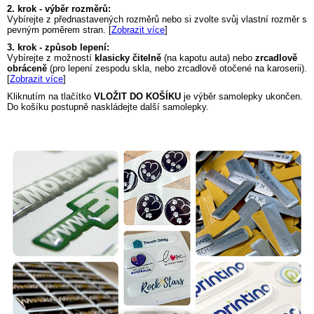
2. krok - výběr rozměrů:
Vybírejte z přednastavených rozměrů nebo si zvolte svůj vlastní rozměr s
pevným poměrem stran. [
Zobrazit více
]
3. krok - způsob lepení:
Vybírejte z možností
klasicky čitelně
(na kapotu auta) nebo
zrcadlově
obráceně
(pro lepení zespodu skla, nebo zrcadlově otočené na karoserii).
[
Zobrazit více
]
Kliknutím na tlačítko
VLOŽIT DO KOŠÍKU
je výběr samolepky ukončen.
Do košíku postupně naskládejte další samolepky.