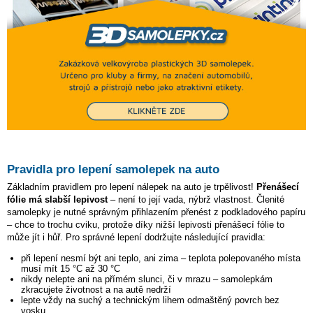
Pravidla pro lepení samolepek na auto
Základním pravidlem pro lepení nálepek na auto je trpělivost!
Přenášecí
fólie má slabší lepivost
– není to její vada, nýbrž vlastnost. Členité
samolepky je nutné správným přihlazením přenést z podkladového papíru
– chce to trochu cviku, protože díky nižší lepivosti přenášecí fólie to
může jít i hůř. Pro správné lepení dodržujte následující pravidla:
při lepení nesmí být ani teplo, ani zima – teplota polepovaného místa
musí mít 15 °C až 30 °C
nikdy nelepte ani na přímém slunci, či v mrazu – samolepkám
zkracujete životnost a na autě nedrží
lepte vždy na suchý a technickým lihem odmaštěný povrch bez
vosku