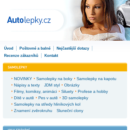
Úvod
Poštovné a balné
Nejčastější dotazy
Recenze zákazníků
Kontakt
NOVINKY
Samolepky na boky
Samolepky na kapotu
Nápisy a texty
JDM styl
Obrázky
Filmy, komiksy, animáci
Siluety
Profese a hobby
Dítě v autě
Pes v autě
3D samolepky
Samolepky na středy hliníkových kol
Znamení zvěrokruhu
Sluneční clony