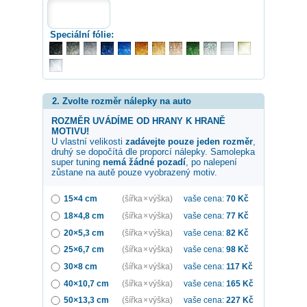
Speciální fólie:
2. Zvolte rozměr nálepky na auto
ROZMĚR UVÁDÍME OD HRANY K HRANĚ
MOTIVU!
U vlastní velikosti
zadávejte pouze jeden rozměr
,
druhý se dopočítá dle proporcí nálepky. Samolepka
super tuning
nemá žádné pozadí
, po nalepení
zůstane na autě pouze vyobrazený motiv.
15×4 cm
(šířka × výška)
vaše cena:
70
Kč
18×4,8 cm
(šířka × výška)
vaše cena:
77
Kč
20×5,3 cm
(šířka × výška)
vaše cena:
82
Kč
25×6,7 cm
(šířka × výška)
vaše cena:
98
Kč
30×8 cm
(šířka × výška)
vaše cena:
117
Kč
40×10,7 cm
(šířka × výška)
vaše cena:
165
Kč
50×13,3 cm
(šířka × výška)
vaše cena:
227
Kč