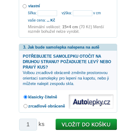
vlastní
šířka:
výška:
v cm
vaše cena:
...
Kč
Minimální velikost:
15×4 cm
(70 Kč) Menší
rozměr bohužel nelze vyrobit.
3. Jak bude samolepka nalepena na autě
POTŘEBUJETE SAMOLEPKU OTOČIT NA
DRUHOU STRANU? POŽADUJETE LEVÝ NEBO
PRAVÝ KUS?
Volbou zrcadlově obráceně změníte prostorovou
orientaci samolepky pro lepení na kapotu, nebo ji
můžete nalepit zespodu skla.
klasicky čitelně
zrcadlově obráceně
ks