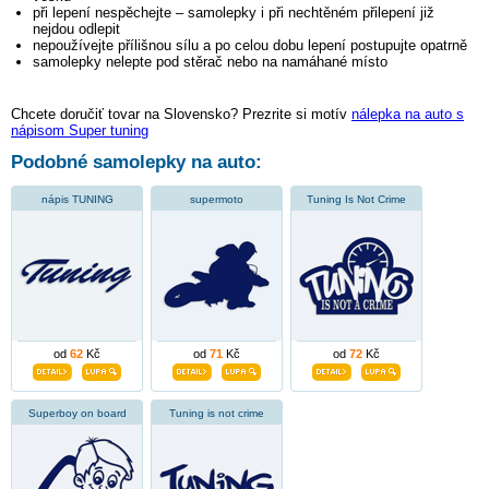
při lepení nespěchejte – samolepky i při nechtěném přilepení již
nejdou odlepit
nepoužívejte přílišnou sílu a po celou dobu lepení postupujte opatrně
samolepky nelepte pod stěrač nebo na namáhané místo
Chcete doručiť tovar na Slovensko? Prezrite si motív
nálepka na auto s
nápisom Super tuning
Podobné samolepky na auto:
nápis TUNING
supermoto
Tuning Is Not Crime
od
62
Kč
od
71
Kč
od
72
Kč
Superboy on board
Tuning is not crime