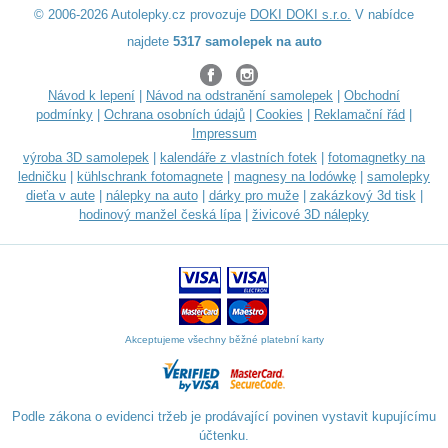
© 2006-2026 Autolepky.cz provozuje
DOKI DOKI s.r.o.
V nabídce
najdete
5317 samolepek na auto
Návod k lepení
|
Návod na odstranění samolepek
|
Obchodní
podmínky
|
Ochrana osobních údajů
|
Cookies
|
Reklamační řád
|
Impressum
výroba 3D samolepek
|
kalendáře z vlastních fotek
|
fotomagnetky na
ledničku
|
kühlschrank fotomagnete
|
magnesy na lodówkę
|
samolepky
dieťa v aute
|
nálepky na auto
|
dárky pro muže
|
zakázkový 3d tisk
|
hodinový manžel česká lípa
|
živicové 3D nálepky
Akceptujeme všechny běžné platební karty
Podle zákona o evidenci tržeb je prodávající povinen vystavit kupujícímu
účtenku.