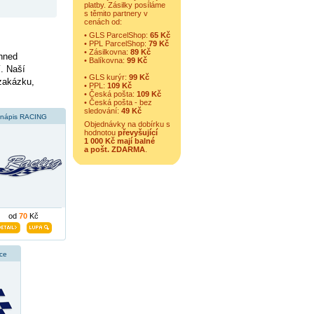
platby. Zásilky posíláme
s těmito partnery v
cenách od:
• GLS ParcelShop:
65 Kč
• PPL ParcelShop:
79 Kč
• Zásilkovna:
89 Kč
hned
• Balíkovna:
99 Kč
. Naší
• GLS kurýr:
99 Kč
 zakázku,
• PPL:
109 Kč
• Česká pošta:
109 Kč
• Česká pošta - bez
sledování:
49 Kč
nápis RACING
Objednávky na dobírku s
hodnotou
převyšující
1 000 Kč mají balné
a
pošt. ZDARMA
.
od
70
Kč
ce