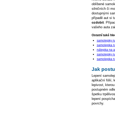
oblíbené samol
silničních či m
dostupnými sam
případě aut si 
ozdobit
. Přípa
vašeho auta zař
Ostatní také hled
samolepky na
samolepka na
nálepka na a
samolepky n
samolepka n
Jak postu
Lepení samolepe
aplikační fólií,
lepivost, ktero
postupném odlep
špetku trpělivo
lepení pospícha
povrchy.