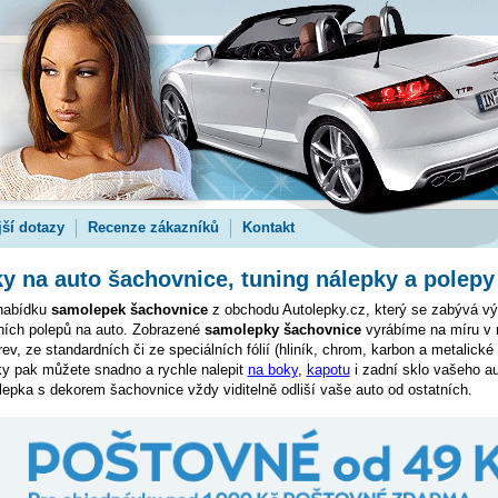
jší dotazy
Recenze zákazníků
Kontakt
 na auto šachovnice, tuning nálepky a polepy
 nabídku
samolepek šachovnice
z obchodu Autolepky.cz, který se zabývá vý
tních polepů na auto. Zobrazené
samolepky šachovnice
vyrábíme na míru v 
v, ze standardních či ze speciálních fólií (hliník, chrom, karbon a metalické f
y pak můžete snadno a rychle nalepit
na boky
,
kapotu
i zadní sklo vašeho au
pka s dekorem šachovnice vždy viditelně odliší vaše auto od ostatních.