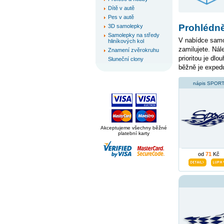
Dítě v autě
Pes v autě
Prohlédně
3D samolepky
Samolepky na středy
V nabídce samo
hliníkových kol
zamilujete. Nál
Znamení zvěrokruhu
prioritou je dl
Sluneční clony
běžně je exped
nápis SPOR
Akceptujeme všechny běžné
platební karty
od
71
Kč