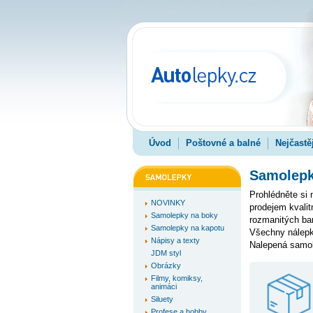
Úvod
Poštovné a balné
Nejčastě
Samolepky
Prohlédněte si
NOVINKY
prodejem kvali
Samolepky na boky
rozmanitých bare
Samolepky na kapotu
Všechny nálepk
Nápisy a texty
Nalepená samole
JDM styl
Obrázky
Filmy, komiksy,
animáci
Siluety
Profese a hobby