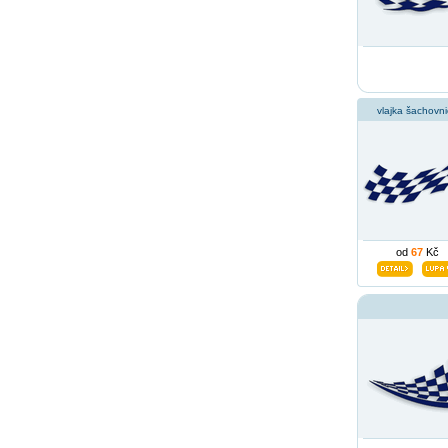
vlajka šachovni
od
67
Kč