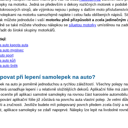
epky na motorku. Jedná se především o dekory rozličných motorek v podobě 
otokrosových strojů, ale výjimkou nejsou i polepy s dalším moto příslušenstv
olepkami na motorku samozřejmě najdete i celou řadu oblíbených nápisů. St
tak můžete jednoduše i vaší
motorku plně přizpůsobit a zcela jedinečný
dně se také můžete vhodnou nálepkou se
siluetou motorky
umístěnou na zadn
adit do široké skupiny motorkářů.
ají:
 auto kapota auta
 auto myslivec
uto sport
a auto kůň
a auto šněk
povat při lepení samolepek na auto?
k na auto je poměrně jednoduchou a rychlou záležitostí. Všechny polepy na
 která usnadňuje lepení i u relativně složitějších dekorů. Aplikační fólie má z
u oceníte při aplikaci samotné samolepky na rovnou část karosérie automobilu.
ování aplikační fólie již zůstává na povrchu auta vlastní polep. Je velmi důl
sti a zručnosti. Jestliže budete mít polepovaný povrch předem zcela čistý a n
t, aplikace samolepky se zdaří napoprvé. Nálepky lze lepit na livobolné rovn