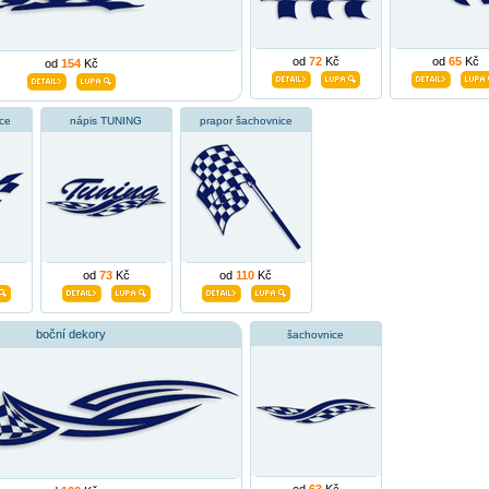
od
72
Kč
od
65
Kč
od
154
Kč
ce
nápis TUNING
prapor šachovnice
od
73
Kč
od
110
Kč
boční dekory
šachovnice