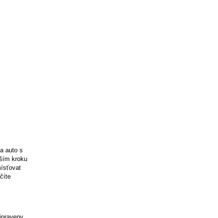
a auto s
lším kroku
mísťovat
číte
ipraveny