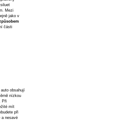
siluet
ím. Mezi
ejně jako v
m způsobem
í části
 auto obsahují
áměrně nízkou
 Při
ežité mít
ebudete při
é a nesavé