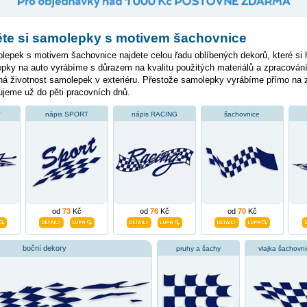
te si samolepky s motivem šachovnice
lepek s motivem šachovnice najdete celou řadu oblíbených dekorů, které si 
epky na auto vyrábíme s důrazem na kvalitu použitých materiálů a zpracování
ouhá životnost samolepek v exteriéru. Přestože samolepky vyrábíme přímo na
ujeme už do pěti pracovních dnů.
T
nápis SPORT
nápis RACING
šachovnice
od
73
Kč
od
76
Kč
od
70
Kč
boční dekory
pruhy a šachy
vlajka šachovni