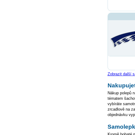
Zobrazit další
Nakupuje
Nákup polepů na
tématem šachovn
vybíráte samotn
zrcadlově na z
objednávku vyp
Samolepk
Kromě bohaté n