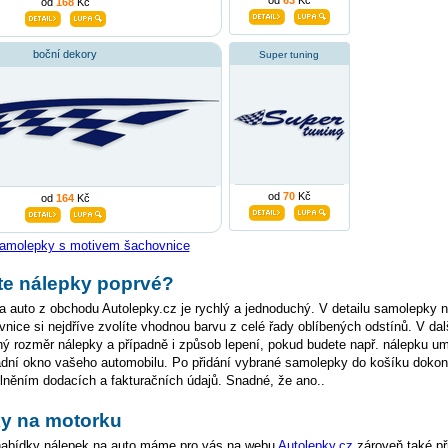
od
63
Kč
od
168
Kč
boční dekory
Super tuning
od
70
Kč
od
164
Kč
 samolepky s motivem šachovnice
te nálepky poprvé?
 auto z obchodu Autolepky.cz je rychlý a jednoduchý. V detailu samolepky n
ice si nejdříve zvolíte vhodnou barvu z celé řady oblíbených odstínů. V da
ý rozměr nálepky a případně i způsob lepení, pokud budete např. nálepku u
adní okno vašeho automobilu. Po přidání vybrané samolepky do košíku dokon
lněním dodacích a fakturačních údajů. Snadné, že ano..
y na motorku
abídky nálepek na auto máme pro vás na webu
Autolepky.cz
zároveň také př