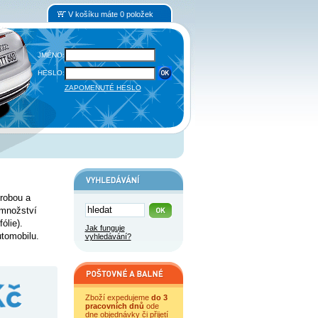
V košíku máte 0 položek
JMÉNO:
HESLO:
ZAPOMENUTÉ HESLO
robou a
množství
ólie).
Jak funguje
tomobilu.
vyhledávání?
Zboží expedujeme
do 3
pracovních dnů
ode
dne objednávky či přijetí