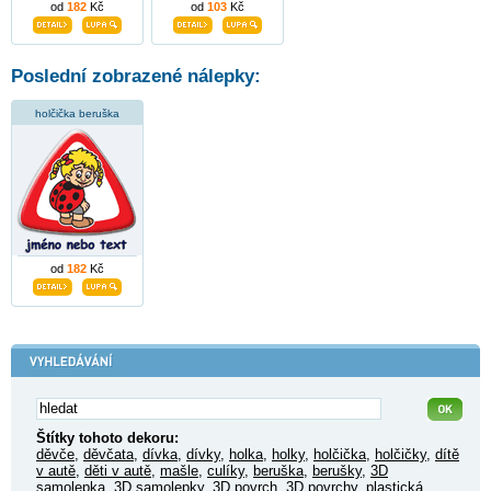
od
182
Kč
od
103
Kč
Poslední zobrazené nálepky:
holčička beruška
od
182
Kč
Štítky tohoto dekoru:
děvče
,
děvčata
,
dívka
,
dívky
,
holka
,
holky
,
holčička
,
holčičky
,
dítě
v autě
,
děti v autě
,
mašle
,
culíky
,
beruška
,
berušky
,
3D
samolepka
,
3D samolepky
,
3D povrch
,
3D povrchy
,
plastická
,