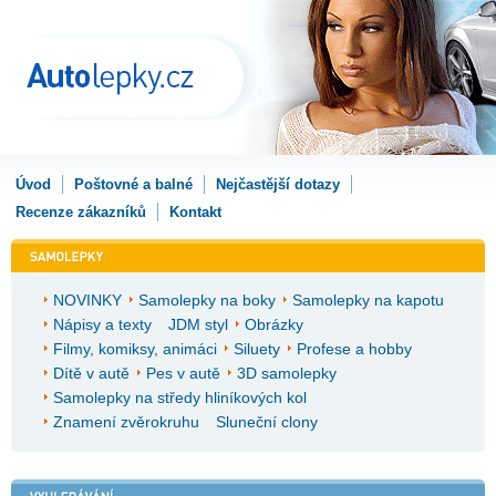
Úvod
Poštovné a balné
Nejčastější dotazy
Recenze zákazníků
Kontakt
NOVINKY
Samolepky na boky
Samolepky na kapotu
Nápisy a texty
JDM styl
Obrázky
Filmy, komiksy, animáci
Siluety
Profese a hobby
Dítě v autě
Pes v autě
3D samolepky
Samolepky na středy hliníkových kol
Znamení zvěrokruhu
Sluneční clony