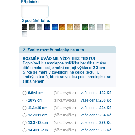
Příplatek:
Speciální fólie:
2. Zvolte rozměr nálepky na auto
ROZMĚR UVÁDÍME VŽDY BEZ TEXTU!
Doplníte-li k samolepce
holčička beruška
jméno
dítěte nebo text,
změní se její výška o 2-3 cm
Šířka se mění v závislosti na délce textu. U
krátkých textů, které se vejdou pod samolepku, se
šířka nemění.
8.8×8 cm
(šířka × výška)
vaše cena:
182
Kč
10×9 cm
(šířka × výška)
vaše cena:
200
Kč
11.1×10 cm
(šířka × výška)
vaše cena:
224
Kč
12.2×11 cm
(šířka × výška)
vaše cena:
254
Kč
13.3×12 cm
(šířka × výška)
vaše cena:
278
Kč
14.4×13 cm
(šířka × výška)
vaše cena:
303
Kč