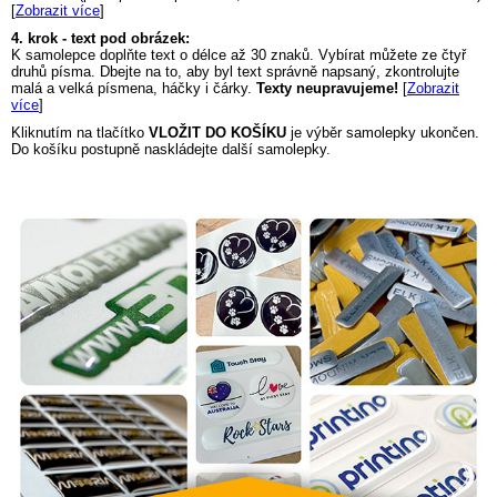
[
Zobrazit více
]
4. krok - text pod obrázek:
K samolepce doplňte text o délce až 30 znaků. Vybírat můžete ze čtyř
druhů písma. Dbejte na to, aby byl text správně napsaný, zkontrolujte
malá a velká písmena, háčky i čárky.
Texty neupravujeme!
[
Zobrazit
více
]
Kliknutím na tlačítko
VLOŽIT DO KOŠÍKU
je výběr samolepky ukončen.
Do košíku postupně naskládejte další samolepky.