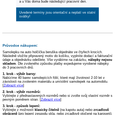
a u Vás doma bude následující pracovní den.
Uvedené termíny jsou orientační a neplatí ve statní
svátky!
Průvodce nákupem:
Samolepku na auto
holčička beruška
objednáte ve čtyřech krocích.
Následně vložíte připravený motiv do košíku, vyplníte dodací a fakturační
údaje a objednávku odešlete. Vše vyrábíme na zakázku,
nálepky nejsou
skladem
. Dle zvoleného způsobu platby expedujeme vyrobené nálepky
do 3 pracovních dnů.
1. krok - výběr barvy:
Nabízíme 40 barev samolepících fólií, které mají životnost 2-10 let v
závislosti na zvoleném materiálu a umístění samolepek na automobilu.
[
Zobrazit více
]
2. krok - výběr rozměrů:
Vybírejte z přednastavených rozměrů nebo si zvolte svůj vlastní rozměr s
pevným poměrem stran. [
Zobrazit více
]
3. krok - způsob lepení:
Vybírejte z možností
klasicky čitelně
(na kapotu auta) nebo
zrcadlově
obráceně
(pro lepení zespodu skla, nebo zrcadlově otočené na karoserii).