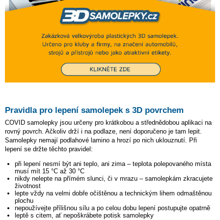
Pravidla pro lepení samolepek s 3D povrchem
COVID samolepky jsou určeny pro krátkobou a střednědobou aplikaci na
rovný povrch. Ačkoliv drží i na podlaze, není doporučeno je tam lepit.
Samolepky nemají podlahové lamino a hrozí po nich uklouznutí. Při
lepení se držte těchto pravidel:
při lepení nesmí být ani teplo, ani zima – teplota polepovaného místa
musí mít 15 °C až 30 °C
nikdy nelepte na přímém slunci, či v mrazu – samolepkám zkracujete
životnost
lepte vždy na velmi dobře očištěnou a technickým lihem odmaštěnou
plochu
nepoužívejte přílišnou sílu a po celou dobu lepení postupujte opatrně
leptě s citem, ať nepoškrábete potisk samolepky