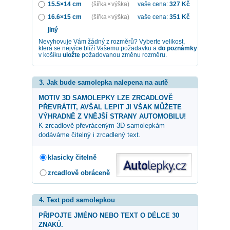
15.5×14 cm
(šířka × výška)
vaše cena:
327
Kč
16.6×15 cm
(šířka × výška)
vaše cena:
351
Kč
jiný
Nevyhovuje Vám žádný z rozměrů? Vyberte velikost,
která se nejvíce blíží Vašemu požadavku a
do poznámky
v košíku
uložte
požadovanou změnu rozměru.
3. Jak bude samolepka nalepena na autě
MOTIV 3D SAMOLEPKY LZE ZRCADLOVĚ
PŘEVRÁTIT, AVŠAL LEPIT JI VŠAK MŮŽETE
VÝHRADNĚ Z VNĚJŠÍ STRANY AUTOMOBILU!
K zrcadlově převráceným 3D samolepkám
dodáváme čitelný i zrcadlený text.
klasicky čitelně
zrcadlově obráceně
4. Text pod samolepkou
PŘIPOJTE JMÉNO NEBO TEXT O DÉLCE 30
ZNAKŮ.