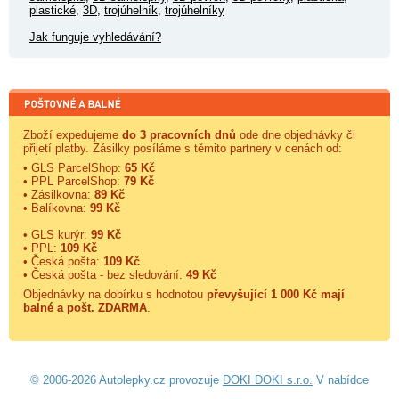
plastické
,
3D
,
trojúhelník
,
trojúhelníky
Jak funguje vyhledávání?
Zboží expedujeme
do 3 pracovních dnů
ode dne objednávky či
přijetí platby. Zásilky posíláme s těmito partnery v cenách od:
• GLS ParcelShop:
65 Kč
• PPL ParcelShop:
79 Kč
• Zásilkovna:
89 Kč
• Balíkovna:
99 Kč
• GLS kurýr:
99 Kč
• PPL:
109 Kč
• Česká pošta:
109 Kč
• Česká pošta - bez sledování:
49 Kč
Objednávky na dobírku s hodnotou
převyšující 1 000 Kč mají
balné a
pošt. ZDARMA
.
© 2006-2026 Autolepky.cz provozuje
DOKI DOKI s.r.o.
V nabídce