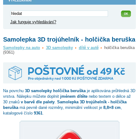
Jak funguje vyhledávání?
Samolepka 3D trojúhelník - holčička beruška
Samolepky na auto
3D samolepky
dítě v autě
holčička beruška
(9361)
Na povrchu
3D samolepky
holčička beruška
je aplikována průhledná 3D
vrstva. Nálepku můžete doplnit
jménem dítěte
nebo textem o délce až
30 znaků
v barvě dle palety
.
Samolepka 3D trojúhelník - holčička
beruška
má pevně dané rozměry, minimální velikost je
8,8×8 cm
,
katalogové číslo
9361
.