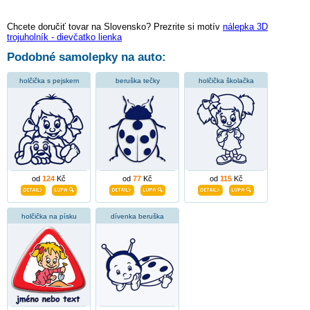
Chcete doručiť tovar na Slovensko? Prezrite si motív
nálepka 3D
trojuholník - dievčatko lienka
Podobné samolepky na auto:
holčička s pejskem
beruška tečky
holčička školačka
od
124
Kč
od
77
Kč
od
115
Kč
holčička na písku
dívenka beruška