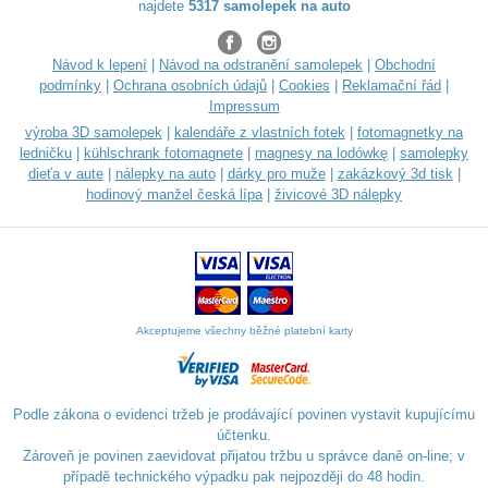
najdete
5317 samolepek na auto
Návod k lepení
|
Návod na odstranění samolepek
|
Obchodní
podmínky
|
Ochrana osobních údajů
|
Cookies
|
Reklamační řád
|
Impressum
výroba 3D samolepek
|
kalendáře z vlastních fotek
|
fotomagnetky na
ledničku
|
kühlschrank fotomagnete
|
magnesy na lodówkę
|
samolepky
dieťa v aute
|
nálepky na auto
|
dárky pro muže
|
zakázkový 3d tisk
|
hodinový manžel česká lípa
|
živicové 3D nálepky
Akceptujeme všechny běžné platební karty
Podle zákona o evidenci tržeb je prodávající povinen vystavit kupujícímu
účtenku.
Zároveň je povinen zaevidovat přijatou tržbu u správce daně on-line; v
případě technického výpadku pak nejpozději do 48 hodin.