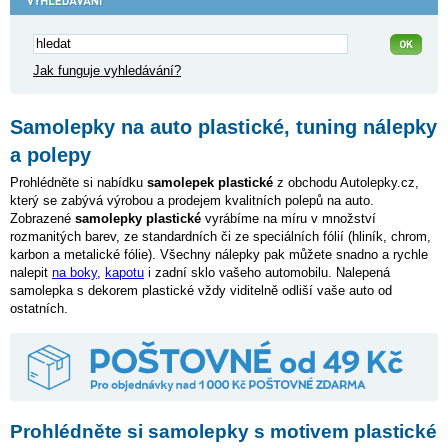
Jak funguje vyhledávání?
Samolepky na auto plastické, tuning nálepky
a polepy
Prohlédněte si nabídku
samolepek plastické
z obchodu Autolepky.cz,
který se zabývá výrobou a prodejem kvalitních polepů na auto.
Zobrazené
samolepky plastické
vyrábíme na míru v množství
rozmanitých barev, ze standardních či ze speciálních fólií (hliník, chrom,
karbon a metalické fólie). Všechny nálepky pak můžete snadno a rychle
nalepit
na boky
,
kapotu
i zadní sklo vašeho automobilu. Nalepená
samolepka s dekorem plastické vždy viditelně odliší vaše auto od
ostatních.
Prohlédněte si samolepky s motivem plastické