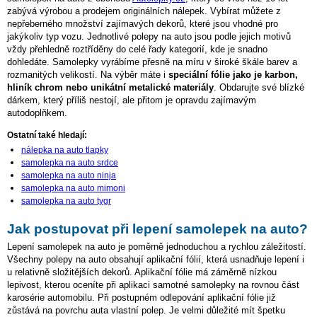
zabývá výrobou a prodejem originálních nálepek. Vybírat můžete z
nepřeberného množství zajímavých dekorů, které jsou vhodné pro
jakýkoliv typ vozu. Jednotlivé polepy na auto jsou podle jejich motivů
vždy přehledně roztříděny do celé řady kategorií, kde je snadno
dohledáte. Samolepky vyrábíme přesně na míru v široké škále barev a
rozmanitých velikostí. Na výběr máte i
speciální fólie jako je karbon,
hliník chrom nebo unikátní metalické materiály
. Obdarujte své blízké
dárkem, který příliš nestojí, ale přitom je opravdu zajímavým
autodoplňkem.
Ostatní také hledají:
nálepka na auto tlapky
samolepka na auto srdce
samolepka na auto ninja
samolepka na auto mimoni
samolepka na auto tygr
Jak postupovat při lepení samolepek na auto?
Lepení samolepek na auto je poměrně jednoduchou a rychlou záležitostí.
Všechny polepy na auto obsahují aplikační fólií, která usnadňuje lepení i
u relativně složitějších dekorů. Aplikační fólie má záměrně nízkou
lepivost, kterou oceníte při aplikaci samotné samolepky na rovnou část
karosérie automobilu. Při postupném odlepování aplikační fólie již
zůstává na povrchu auta vlastní polep. Je velmi důležité mít špetku