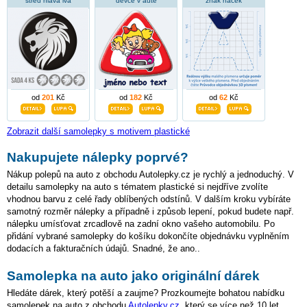
střed hlava lva
děvče v autě
znak háček
od
201
Kč
od
182
Kč
od
62
Kč
Zobrazit další samolepky s motivem plastické
Nakupujete nálepky poprvé?
Nákup polepů na auto z obchodu Autolepky.cz je rychlý a jednoduchý. V
detailu samolepky na auto s tématem plastické si nejdříve zvolíte
vhodnou barvu z celé řady oblíbených odstínů. V dalším kroku vybíráte
samotný rozměr nálepky a případně i způsob lepení, pokud budete např.
nálepku umísťovat zrcadlově na zadní okno vašeho automobilu. Po
přidání vybrané samolepky do košíku dokončíte objednávku vyplněním
dodacích a fakturačních údajů. Snadné, že ano..
Samolepka na auto jako originální dárek
Hledáte dárek, který potěší a zaujme? Prozkoumejte bohatou nabídku
samolepek na auto z obchodu
Autolepky.cz
, který se více než 10 let