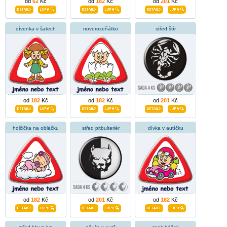
od
62
Kč
od
182
Kč
od
201
Kč
dívenka v šatech
novorozeňátko
střed štír
od
182
Kč
od
182
Kč
od
201
Kč
holčička na obláčku
střed pitbulteriér
dívka v autíčku
od
182
Kč
od
201
Kč
od
182
Kč