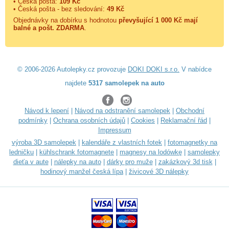
• Česká pošta:
109 Kč
• Česká pošta - bez sledování:
49 Kč
Objednávky na dobírku s hodnotou
převyšující 1 000 Kč mají
balné a
pošt. ZDARMA
.
© 2006-2026 Autolepky.cz provozuje
DOKI DOKI s.r.o.
V nabídce
najdete
5317 samolepek na auto
Návod k lepení
|
Návod na odstranění samolepek
|
Obchodní
podmínky
|
Ochrana osobních údajů
|
Cookies
|
Reklamační řád
|
Impressum
výroba 3D samolepek
|
kalendáře z vlastních fotek
|
fotomagnetky na
ledničku
|
kühlschrank fotomagnete
|
magnesy na lodówkę
|
samolepky
dieťa v aute
|
nálepky na auto
|
dárky pro muže
|
zakázkový 3d tisk
|
hodinový manžel česká lípa
|
živicové 3D nálepky