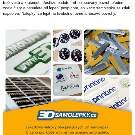
trpělivosti a zručnosti. Jestliže budete mít polepovaný povrch předem
zcela čistý a nebudete při lepení pospíchat, aplikace samolepky se zdaří
napoprvé. Nálepky lze lepit na livobolné rovné a nesavé povrchy.