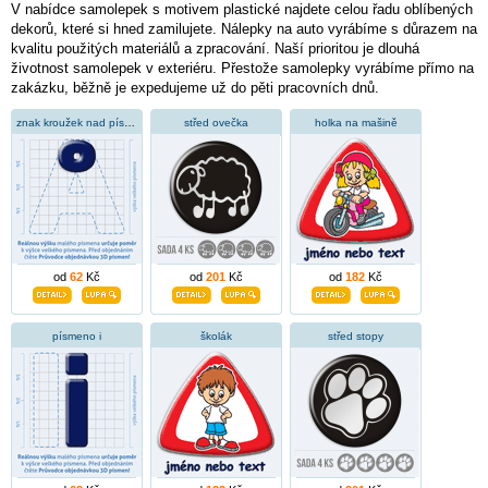
V nabídce samolepek s motivem plastické najdete celou řadu oblíbených
dekorů, které si hned zamilujete. Nálepky na auto vyrábíme s důrazem na
kvalitu použitých materiálů a zpracování. Naší prioritou je dlouhá
životnost samolepek v exteriéru. Přestože samolepky vyrábíme přímo na
zakázku, běžně je expedujeme už do pěti pracovních dnů.
znak kroužek nad písmenem
střed ovečka
holka na mašině
od
62
Kč
od
201
Kč
od
182
Kč
písmeno i
školák
střed stopy