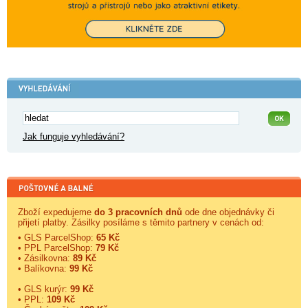
Jak funguje vyhledávání?
Zboží expedujeme
do 3 pracovních dnů
ode dne objednávky či
přijetí platby. Zásilky posíláme s těmito partnery v cenách od:
• GLS ParcelShop:
65 Kč
• PPL ParcelShop:
79 Kč
• Zásilkovna:
89 Kč
• Balíkovna:
99 Kč
• GLS kurýr:
99 Kč
• PPL:
109 Kč