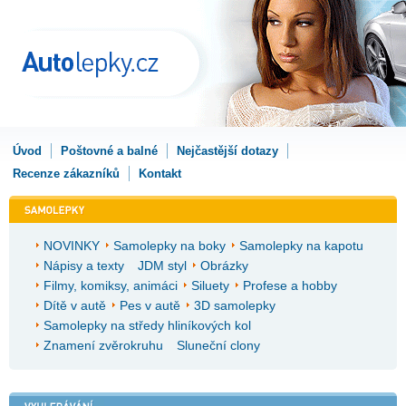
Úvod
Poštovné a balné
Nejčastější dotazy
Recenze zákazníků
Kontakt
NOVINKY
Samolepky na boky
Samolepky na kapotu
Nápisy a texty
JDM styl
Obrázky
Filmy, komiksy, animáci
Siluety
Profese a hobby
Dítě v autě
Pes v autě
3D samolepky
Samolepky na středy hliníkových kol
Znamení zvěrokruhu
Sluneční clony