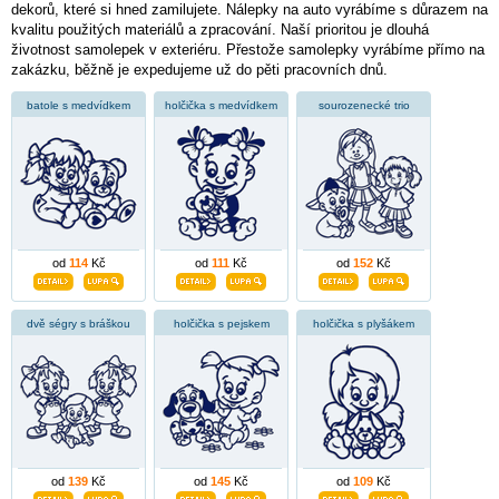
dekorů, které si hned zamilujete. Nálepky na auto vyrábíme s důrazem na
kvalitu použitých materiálů a zpracování. Naší prioritou je dlouhá
životnost samolepek v exteriéru. Přestože samolepky vyrábíme přímo na
zakázku, běžně je expedujeme už do pěti pracovních dnů.
batole s medvídkem
holčička s medvídkem
sourozenecké trio
od
114
Kč
od
111
Kč
od
152
Kč
dvě ségry s bráškou
holčička s pejskem
holčička s plyšákem
od
139
Kč
od
145
Kč
od
109
Kč