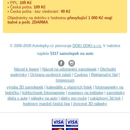
• PPL:
109 Kč
• Česká pošta:
109 Kč
• Česká pošta - bez sledování:
49 Kč
Objednávky na dobírku s hodnotou
převyšující 1 000 Kč mají
balné a
pošt. ZDARMA
.
© 2006-2026 Autolepky.cz provozuje
DOKI DOKI s.r.o.
V nabídce
najdete
5317 samolepek na auto
Návod k lepení
|
Návod na odstranění samolepek
|
Obchodní
podmínky
|
Ochrana osobních údajů
|
Cookies
|
Reklamační řád
|
Impressum
výroba 3D samolepek
|
kalendáře z vlastních fotek
|
fotomagnetky na
ledničku
|
kühlschrank fotomagnete
|
magnesy na lodówkę
|
samolepky
dieťa v aute
|
nálepky na auto
|
dárky pro muže
|
zakázkový 3d tisk
|
hodinový manžel česká lípa
|
živicové 3D nálepky