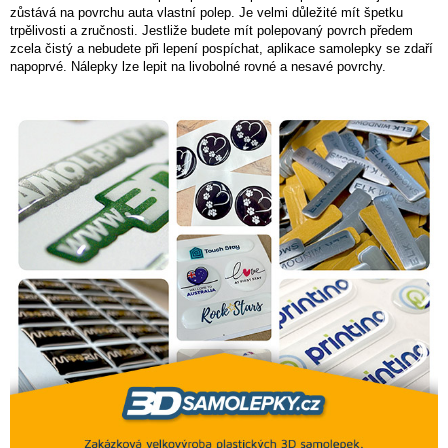
zůstává na povrchu auta vlastní polep. Je velmi důležité mít špetku
trpělivosti a zručnosti. Jestliže budete mít polepovaný povrch předem
zcela čistý a nebudete při lepení pospíchat, aplikace samolepky se zdaří
napoprvé. Nálepky lze lepit na livobolné rovné a nesavé povrchy.