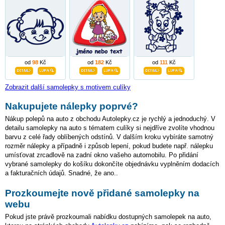
od
98
Kč
od
182
Kč
od
111
Kč
Zobrazit další samolepky s motivem culíky
Nakupujete nálepky poprvé?
Nákup polepů na auto z obchodu Autolepky.cz je rychlý a jednoduchý. V
detailu samolepky na auto s tématem culíky si nejdříve zvolíte vhodnou
barvu z celé řady oblíbených odstínů. V dalším kroku vybíráte samotný
rozměr nálepky a případně i způsob lepení, pokud budete např. nálepku
umísťovat zrcadlově na zadní okno vašeho automobilu. Po přidání
vybrané samolepky do košíku dokončíte objednávku vyplněním dodacích
a fakturačních údajů. Snadné, že ano..
Prozkoumejte nově přidané samolepky na
webu
Pokud jste právě prozkoumali nabídku dostupných samolepek na auto,