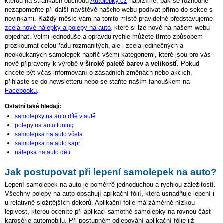
kterou na stránkách obchodu
Autolepky.cz
nabízíme, pak se rozhodně
nezapomeňte při další návštěvě našeho webu podívat přímo do sekce s
novinkami. Každý měsíc vám na tomto místě pravidelně představujeme
zcela nové nálepky a polepy na auto
, které si lze nově na našem webu
objednat. Velmi jednoduše a opravdu rychle můžete tímto způsobem
prozkoumat celou řadu rozmanitých, ale i zcela jedinečných a
neokoukaných samolepek napříč všemi kategoriemi, které jsou pro vás
nově připraveny k výrobě
v široké paletě barev a velikostí
. Pokud
chcete být včas informování o zásadních změnách nebo akcích,
přihlaste se do newsletteru nebo se staňte naším fanouškem na
Facebooku
.
Ostatní také hledají:
samolepky na auto dítě v autě
polepy na auto tuning
samolepka na auto včela
samolepka na auto kapr
nálepka na auto děti
Jak postupovat při lepení samolepek na auto?
Lepení samolepek na auto je poměrně jednoduchou a rychlou záležitostí.
Všechny polepy na auto obsahují aplikační fólií, která usnadňuje lepení i
u relativně složitějších dekorů. Aplikační fólie má záměrně nízkou
lepivost, kterou oceníte při aplikaci samotné samolepky na rovnou část
karosérie automobilu. Při postupném odlepování aplikační fólie již