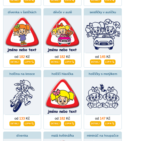
dívenka v šatičkách
děvče v autě
sestřičky v autíčku
od
182
Kč
od
182
Kč
od
145
Kč
holčina na krosce
holčičí hlavička
holčičky s motýlkem
od
133
Kč
od
182
Kč
od
147
Kč
dívenka
malá květinářka
mimináč na houpačce