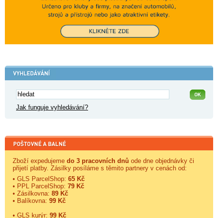
Jak funguje vyhledávání?
Zboží expedujeme
do 3 pracovních dnů
ode dne objednávky či
přijetí platby. Zásilky posíláme s těmito partnery v cenách od:
• GLS ParcelShop:
65 Kč
• PPL ParcelShop:
79 Kč
• Zásilkovna:
89 Kč
• Balíkovna:
99 Kč
• GLS kurýr:
99 Kč