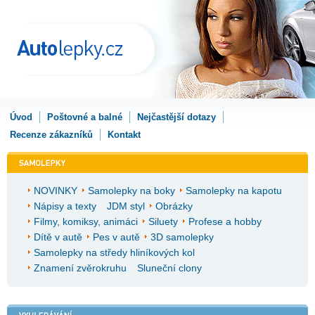
Úvod
Poštovné a balné
Nejčastější dotazy
Recenze zákazníků
Kontakt
NOVINKY
Samolepky na boky
Samolepky na kapotu
Nápisy a texty
JDM styl
Obrázky
Filmy, komiksy, animáci
Siluety
Profese a hobby
Dítě v autě
Pes v autě
3D samolepky
Samolepky na středy hliníkových kol
Znamení zvěrokruhu
Sluneční clony