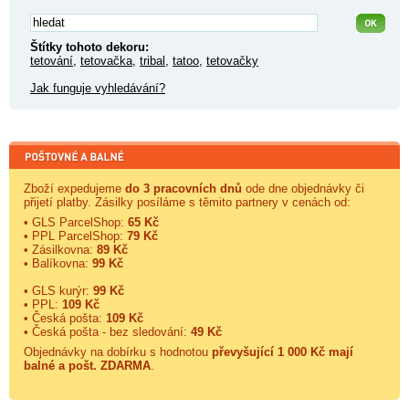
Štítky tohoto dekoru:
tetování
,
tetovačka
,
tribal
,
tatoo
,
tetovačky
Jak funguje vyhledávání?
Zboží expedujeme
do 3 pracovních dnů
ode dne objednávky či
přijetí platby. Zásilky posíláme s těmito partnery v cenách od:
• GLS ParcelShop:
65 Kč
• PPL ParcelShop:
79 Kč
• Zásilkovna:
89 Kč
• Balíkovna:
99 Kč
• GLS kurýr:
99 Kč
• PPL:
109 Kč
• Česká pošta:
109 Kč
• Česká pošta - bez sledování:
49 Kč
Objednávky na dobírku s hodnotou
převyšující 1 000 Kč mají
balné a
pošt. ZDARMA
.