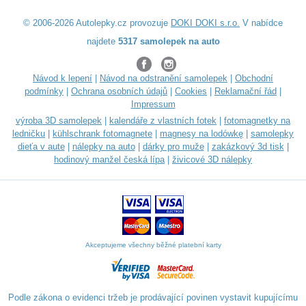
© 2006-2026 Autolepky.cz provozuje
DOKI DOKI s.r.o.
V nabídce
najdete
5317 samolepek na auto
Návod k lepení
|
Návod na odstranění samolepek
|
Obchodní
podmínky
|
Ochrana osobních údajů
|
Cookies
|
Reklamační řád
|
Impressum
výroba 3D samolepek
|
kalendáře z vlastních fotek
|
fotomagnetky na
ledničku
|
kühlschrank fotomagnete
|
magnesy na lodówkę
|
samolepky
dieťa v aute
|
nálepky na auto
|
dárky pro muže
|
zakázkový 3d tisk
|
hodinový manžel česká lípa
|
živicové 3D nálepky
Akceptujeme všechny běžné platební karty
Podle zákona o evidenci tržeb je prodávající povinen vystavit kupujícímu