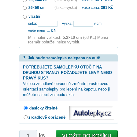
26×50 cm
(šířka × výška)
vaše cena:
391
Kč
vlastní
šířka:
výška:
v cm
vaše cena:
...
Kč
Minimální velikost:
5.2×10 cm
(68 Kč) Menší
rozměr bohužel nelze vyrobit.
3. Jak bude samolepka nalepena na autě
POTŘEBUJETE SAMOLEPKU OTOČIT NA
DRUHOU STRANU? POŽADUJETE LEVÝ NEBO
PRAVÝ KUS?
Volbou zrcadlově obráceně změníte prostorovou
orientaci samolepky pro lepení na kapotu, nebo ji
můžete nalepit zespodu skla.
klasicky čitelně
zrcadlově obráceně
ks