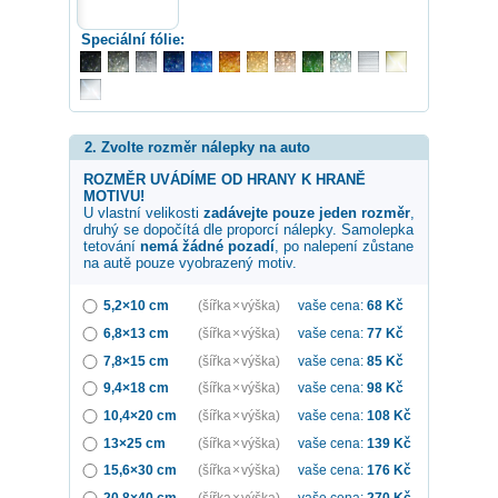
Speciální fólie:
2. Zvolte rozměr nálepky na auto
ROZMĚR UVÁDÍME OD HRANY K HRANĚ
MOTIVU!
U vlastní velikosti
zadávejte pouze jeden rozměr
,
druhý se dopočítá dle proporcí nálepky. Samolepka
tetování
nemá žádné pozadí
, po nalepení zůstane
na autě pouze vyobrazený motiv.
5,2×10 cm
(šířka × výška)
vaše cena:
68
Kč
6,8×13 cm
(šířka × výška)
vaše cena:
77
Kč
7,8×15 cm
(šířka × výška)
vaše cena:
85
Kč
9,4×18 cm
(šířka × výška)
vaše cena:
98
Kč
10,4×20 cm
(šířka × výška)
vaše cena:
108
Kč
13×25 cm
(šířka × výška)
vaše cena:
139
Kč
15,6×30 cm
(šířka × výška)
vaše cena:
176
Kč
20,8×40 cm
(šířka × výška)
vaše cena:
270
Kč