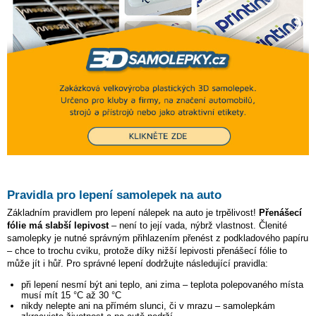
Pravidla pro lepení samolepek na auto
Základním pravidlem pro lepení nálepek na auto je trpělivost!
Přenášecí
fólie má slabší lepivost
– není to její vada, nýbrž vlastnost. Členité
samolepky je nutné správným přihlazením přenést z podkladového papíru
– chce to trochu cviku, protože díky nižší lepivosti přenášecí fólie to
může jít i hůř. Pro správné lepení dodržujte následující pravidla:
při lepení nesmí být ani teplo, ani zima – teplota polepovaného místa
musí mít 15 °C až 30 °C
nikdy nelepte ani na přímém slunci, či v mrazu – samolepkám