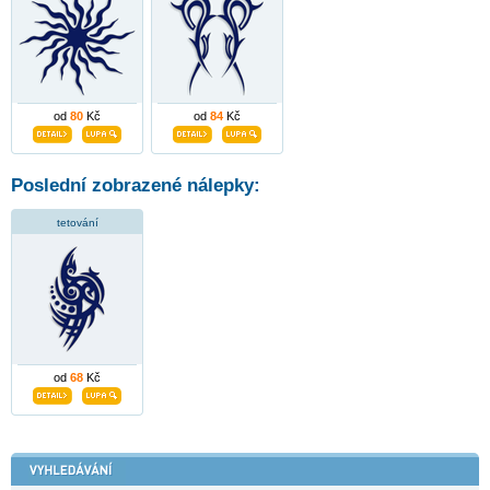
od
80
Kč
od
84
Kč
Poslední zobrazené nálepky:
tetování
od
68
Kč