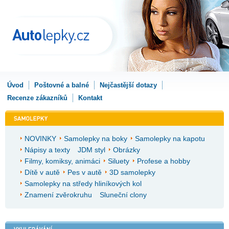
Úvod
Poštovné a balné
Nejčastější dotazy
Recenze zákazníků
Kontakt
NOVINKY
Samolepky na boky
Samolepky na kapotu
Nápisy a texty
JDM styl
Obrázky
Filmy, komiksy, animáci
Siluety
Profese a hobby
Dítě v autě
Pes v autě
3D samolepky
Samolepky na středy hliníkových kol
Znamení zvěrokruhu
Sluneční clony