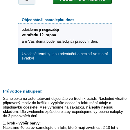
Objednáte-li samolepku dnes
odešleme ji nejpozději
ve středu 12. srpna
a u Vás doma bude následující pracovní den.
Uvedené termíny jsou orientační a neplatí ve statní
svátky!
Průvodce nákupem:
Samolepku na auto
tetování
objednáte ve třech krocích. Následně vložíte
připravený motiv do košíku, vyplníte dodací a fakturační údaje a
objednávku odešlete. Vše vyrábíme na zakázku,
nálepky nejsou
skladem
. Dle zvoleného způsobu platby expedujeme vyrobené nálepky
do 3 pracovních dnů.
1. krok - výběr barvy:
Nabízíme 40 barev samolepících fólií, které mají životnost 2-10 let v