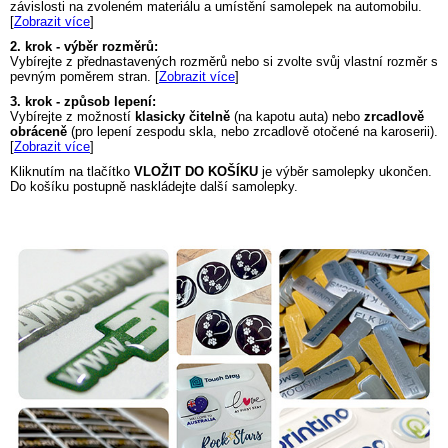
závislosti na zvoleném materiálu a umístění samolepek na automobilu.
[
Zobrazit více
]
2. krok - výběr rozměrů:
Vybírejte z přednastavených rozměrů nebo si zvolte svůj vlastní rozměr s
pevným poměrem stran. [
Zobrazit více
]
3. krok - způsob lepení:
Vybírejte z možností
klasicky čitelně
(na kapotu auta) nebo
zrcadlově
obráceně
(pro lepení zespodu skla, nebo zrcadlově otočené na karoserii).
[
Zobrazit více
]
Kliknutím na tlačítko
VLOŽIT DO KOŠÍKU
je výběr samolepky ukončen.
Do košíku postupně naskládejte další samolepky.