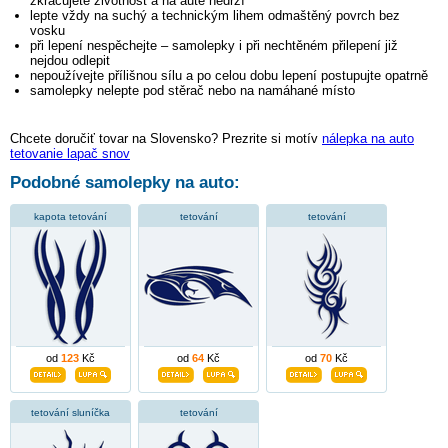
zkracujete životnost a na autě nedrží
lepte vždy na suchý a technickým lihem odmaštěný povrch bez
vosku
při lepení nespěchejte – samolepky i při nechtěném přilepení již
nejdou odlepit
nepoužívejte přílišnou sílu a po celou dobu lepení postupujte opatrně
samolepky nelepte pod stěrač nebo na namáhané místo
Chcete doručiť tovar na Slovensko? Prezrite si motív
nálepka na auto
tetovanie lapač snov
Podobné samolepky na auto:
kapota tetování
tetování
tetování
od
123
Kč
od
64
Kč
od
70
Kč
tetování sluníčka
tetování