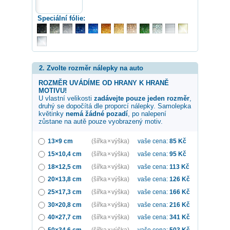
Speciální fólie:
2. Zvolte rozměr nálepky na auto
ROZMĚR UVÁDÍME OD HRANY K HRANĚ
MOTIVU!
U vlastní velikosti
zadávejte pouze jeden rozměr
,
druhý se dopočítá dle proporcí nálepky. Samolepka
květinky
nemá žádné pozadí
, po nalepení
zůstane na autě pouze vyobrazený motiv.
13×9 cm
(šířka × výška)
vaše cena:
85
Kč
15×10,4 cm
(šířka × výška)
vaše cena:
95
Kč
18×12,5 cm
(šířka × výška)
vaše cena:
113
Kč
20×13,8 cm
(šířka × výška)
vaše cena:
126
Kč
25×17,3 cm
(šířka × výška)
vaše cena:
166
Kč
30×20,8 cm
(šířka × výška)
vaše cena:
216
Kč
40×27,7 cm
(šířka × výška)
vaše cena:
341
Kč
50×34,6 cm
(šířka × výška)
vaše cena:
503
Kč