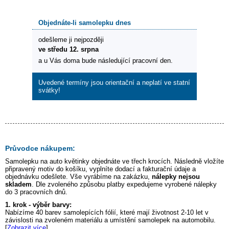
Objednáte-li samolepku dnes
odešleme ji nejpozději
ve středu 12. srpna
a u Vás doma bude následující pracovní den.
Uvedené termíny jsou orientační a neplatí ve statní
svátky!
Průvodce nákupem:
Samolepku na auto
květinky
objednáte ve třech krocích. Následně vložíte
připravený motiv do košíku, vyplníte dodací a fakturační údaje a
objednávku odešlete. Vše vyrábíme na zakázku,
nálepky nejsou
skladem
. Dle zvoleného způsobu platby expedujeme vyrobené nálepky
do 3 pracovních dnů.
1. krok - výběr barvy:
Nabízíme 40 barev samolepících fólií, které mají životnost 2-10 let v
závislosti na zvoleném materiálu a umístění samolepek na automobilu.
[
Zobrazit více
]