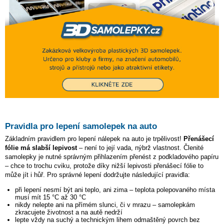
Pravidla pro lepení samolepek na auto
Základním pravidlem pro lepení nálepek na auto je trpělivost!
Přenášecí
fólie má slabší lepivost
– není to její vada, nýbrž vlastnost. Členité
samolepky je nutné správným přihlazením přenést z podkladového papíru
– chce to trochu cviku, protože díky nižší lepivosti přenášecí fólie to
může jít i hůř. Pro správné lepení dodržujte následující pravidla:
při lepení nesmí být ani teplo, ani zima – teplota polepovaného místa
musí mít 15 °C až 30 °C
nikdy nelepte ani na přímém slunci, či v mrazu – samolepkám
zkracujete životnost a na autě nedrží
lepte vždy na suchý a technickým lihem odmaštěný povrch bez