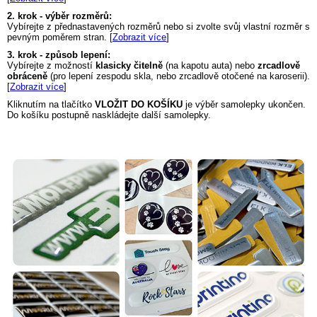
2. krok - výběr rozměrů:
Vybírejte z přednastavených rozměrů nebo si zvolte svůj vlastní rozměr s
pevným poměrem stran. [
Zobrazit více
]
3. krok - způsob lepení:
Vybírejte z možností
klasicky čitelně
(na kapotu auta) nebo
zrcadlově
obráceně
(pro lepení zespodu skla, nebo zrcadlově otočené na karoserii).
[
Zobrazit více
]
Kliknutím na tlačítko
VLOŽIT DO KOŠÍKU
je výběr samolepky ukončen.
Do košíku postupně naskládejte další samolepky.