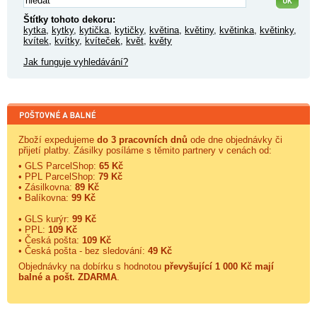
Štítky tohoto dekoru:
kytka
,
kytky
,
kytička
,
kytičky
,
květina
,
květiny
,
květinka
,
květinky
,
kvítek
,
kvítky
,
kvíteček
,
květ
,
květy
Jak funguje vyhledávání?
Zboží expedujeme
do 3 pracovních dnů
ode dne objednávky či
přijetí platby. Zásilky posíláme s těmito partnery v cenách od:
• GLS ParcelShop:
65 Kč
• PPL ParcelShop:
79 Kč
• Zásilkovna:
89 Kč
• Balíkovna:
99 Kč
• GLS kurýr:
99 Kč
• PPL:
109 Kč
• Česká pošta:
109 Kč
• Česká pošta - bez sledování:
49 Kč
Objednávky na dobírku s hodnotou
převyšující 1 000 Kč mají
balné a
pošt. ZDARMA
.