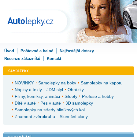
Úvod
Poštovné a balné
Nejčastější dotazy
Recenze zákazníků
Kontakt
NOVINKY
Samolepky na boky
Samolepky na kapotu
Nápisy a texty
JDM styl
Obrázky
Filmy, komiksy, animáci
Siluety
Profese a hobby
Dítě v autě
Pes v autě
3D samolepky
Samolepky na středy hliníkových kol
Znamení zvěrokruhu
Sluneční clony