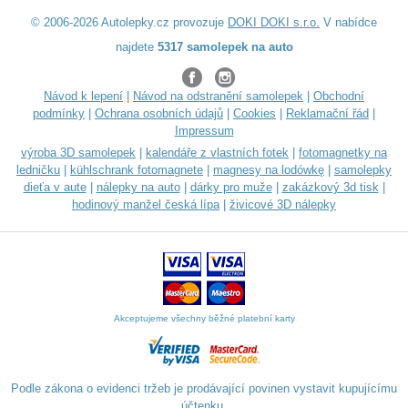
© 2006-2026 Autolepky.cz provozuje
DOKI DOKI s.r.o.
V nabídce
najdete
5317 samolepek na auto
Návod k lepení
|
Návod na odstranění samolepek
|
Obchodní
podmínky
|
Ochrana osobních údajů
|
Cookies
|
Reklamační řád
|
Impressum
výroba 3D samolepek
|
kalendáře z vlastních fotek
|
fotomagnetky na
ledničku
|
kühlschrank fotomagnete
|
magnesy na lodówkę
|
samolepky
dieťa v aute
|
nálepky na auto
|
dárky pro muže
|
zakázkový 3d tisk
|
hodinový manžel česká lípa
|
živicové 3D nálepky
Akceptujeme všechny běžné platební karty
Podle zákona o evidenci tržeb je prodávající povinen vystavit kupujícímu
účtenku.