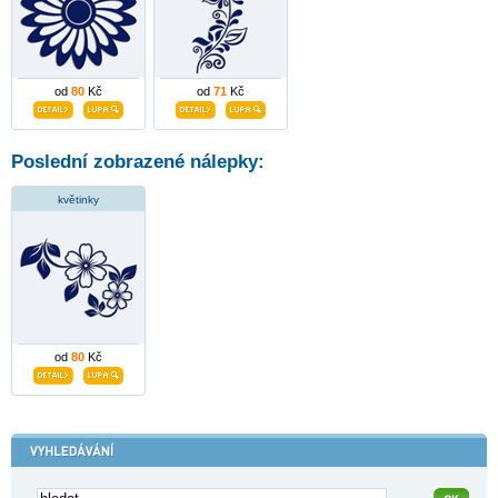
od
80
Kč
od
71
Kč
Poslední zobrazené nálepky:
květinky
od
80
Kč