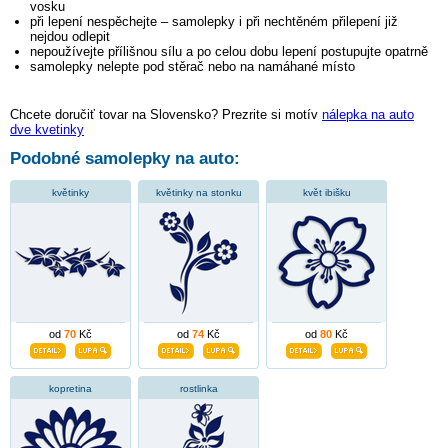
vosku
při lepení nespěchejte – samolepky i při nechtěném přilepení již
nejdou odlepit
nepoužívejte přílišnou sílu a po celou dobu lepení postupujte opatrně
samolepky nelepte pod stěrač nebo na namáhané místo
Chcete doručiť tovar na Slovensko? Prezrite si motív
nálepka na auto
dve kvetinky
Podobné samolepky na auto:
květinky
květinky na stonku
květ ibišku
od
70
Kč
od
74
Kč
od
80
Kč
kopretina
rostlinka