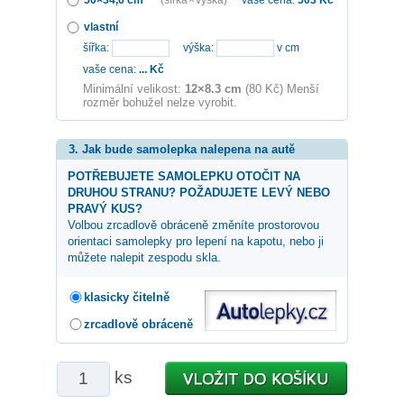
vlastní
šířka:
výška:
v cm
vaše cena:
...
Kč
Minimální velikost:
12×8.3 cm
(80 Kč) Menší
rozměr bohužel nelze vyrobit.
3. Jak bude samolepka nalepena na autě
POTŘEBUJETE SAMOLEPKU OTOČIT NA
DRUHOU STRANU? POŽADUJETE LEVÝ NEBO
PRAVÝ KUS?
Volbou zrcadlově obráceně změníte prostorovou
orientaci samolepky pro lepení na kapotu, nebo ji
můžete nalepit zespodu skla.
klasicky čitelně
zrcadlově obráceně
ks