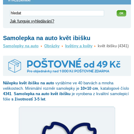
Jak funguje vyhledávání?
Samolepka na auto květ ibišku
Samolepky na auto
Obrázky
květiny a květy
květ ibišku (4341)
Nálepku
květ ibišku
na auto
vyrábíme ve 40 barvách a mnoha
velikostech. Minimální rozměr samolepky je
10×10 cm
, katalogové číslo
4341
.
Samolepka na auto květ ibišku
je vyrobena z kvalitní samolepicí
fólie
s životností 3-5 let
.