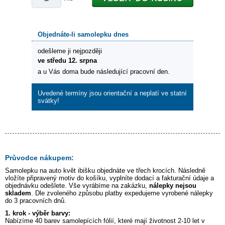
Objednáte-li samolepku dnes
odešleme ji nejpozději
ve středu 12. srpna
a u Vás doma bude následující pracovní den.
Uvedené termíny jsou orientační a neplatí ve statní
svátky!
Průvodce nákupem:
Samolepku na auto
květ ibišku
objednáte ve třech krocích. Následně
vložíte připravený motiv do košíku, vyplníte dodací a fakturační údaje a
objednávku odešlete. Vše vyrábíme na zakázku,
nálepky nejsou
skladem
. Dle zvoleného způsobu platby expedujeme vyrobené nálepky
do 3 pracovních dnů.
1. krok - výběr barvy:
Nabízíme 40 barev samolepících fólií, které mají životnost 2-10 let v