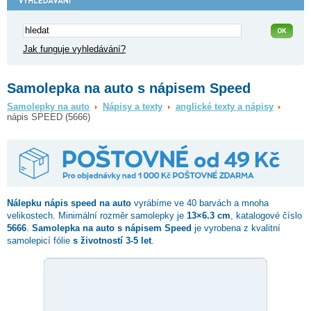
Jak funguje vyhledávání?
Samolepka na auto s nápisem Speed
Samolepky na auto
Nápisy a texty
anglické texty a nápisy
nápis SPEED (5666)
Nálepku
nápis speed
na auto
vyrábíme ve 40 barvách a mnoha
velikostech. Minimální rozměr samolepky je
13×6.3 cm
, katalogové číslo
5666
.
Samolepka na auto s nápisem Speed
je vyrobena z kvalitní
samolepicí fólie
s životností 3-5 let
.