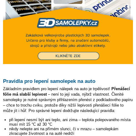
Pravidla pro lepení samolepek na auto
Základním pravidlem pro lepení nálepek na auto je trpělivost!
Přenášecí
fólie má slabší lepivost
– není to její vada, nýbrž vlastnost. Členité
samolepky je nutné správným přihlazením přenést z podkladového papíru
– chce to trochu cviku, protože díky nižší lepivosti přenášecí fólie to
může jít i hůř. Pro správné lepení dodržujte následující pravidla:
při lepení nesmí být ani teplo, ani zima – teplota polepovaného místa
musí mít 15 °C až 30 °C
nikdy nelepte ani na přímém slunci, či v mrazu – samolepkám
zkracujete životnost a na autě nedrží