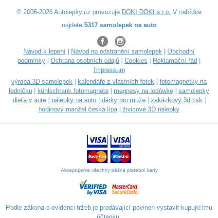
© 2006-2026 Autolepky.cz provozuje
DOKI DOKI s.r.o.
V nabídce
najdete
5317 samolepek na auto
Návod k lepení
|
Návod na odstranění samolepek
|
Obchodní
podmínky
|
Ochrana osobních údajů
|
Cookies
|
Reklamační řád
|
Impressum
výroba 3D samolepek
|
kalendáře z vlastních fotek
|
fotomagnetky na
ledničku
|
kühlschrank fotomagnete
|
magnesy na lodówkę
|
samolepky
dieťa v aute
|
nálepky na auto
|
dárky pro muže
|
zakázkový 3d tisk
|
hodinový manžel česká lípa
|
živicové 3D nálepky
Akceptujeme všechny běžné platební karty
Podle zákona o evidenci tržeb je prodávající povinen vystavit kupujícímu
účtenku.