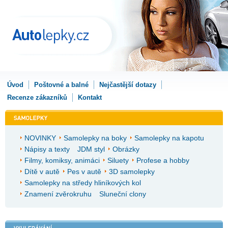
Úvod
Poštovné a balné
Nejčastější dotazy
Recenze zákazníků
Kontakt
NOVINKY
Samolepky na boky
Samolepky na kapotu
Nápisy a texty
JDM styl
Obrázky
Filmy, komiksy, animáci
Siluety
Profese a hobby
Dítě v autě
Pes v autě
3D samolepky
Samolepky na středy hliníkových kol
Znamení zvěrokruhu
Sluneční clony