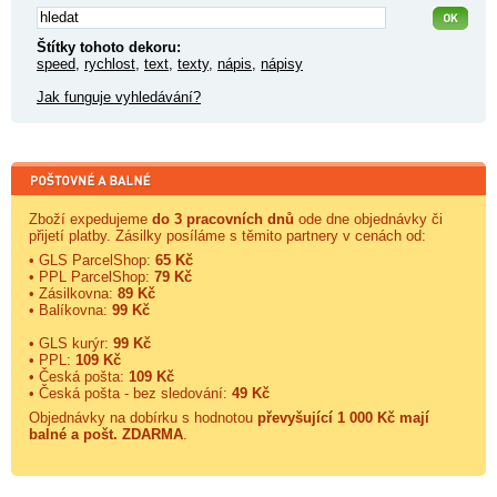
Štítky tohoto dekoru:
speed
,
rychlost
,
text
,
texty
,
nápis
,
nápisy
Jak funguje vyhledávání?
Zboží expedujeme
do 3 pracovních dnů
ode dne objednávky či
přijetí platby. Zásilky posíláme s těmito partnery v cenách od:
• GLS ParcelShop:
65 Kč
• PPL ParcelShop:
79 Kč
• Zásilkovna:
89 Kč
• Balíkovna:
99 Kč
• GLS kurýr:
99 Kč
• PPL:
109 Kč
• Česká pošta:
109 Kč
• Česká pošta - bez sledování:
49 Kč
Objednávky na dobírku s hodnotou
převyšující 1 000 Kč mají
balné a
pošt. ZDARMA
.