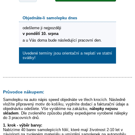
Objednáte-li samolepku dnes
odešleme ji nejpozději
v pondělí 10. srpna
a u Vás doma bude následující pracovní den.
Uvedené termíny jsou orientační a neplatí ve statní
svátky!
Průvodce nákupem:
Samolepku na auto
nápis speed
objednáte ve třech krocích. Následně
vložíte připravený motiv do košíku, vyplníte dodací a fakturační údaje a
objednávku odešlete. Vše vyrábíme na zakázku,
nálepky nejsou
skladem
. Dle zvoleného způsobu platby expedujeme vyrobené nálepky
do 3 pracovních dnů.
1. krok - výběr barvy:
Nabízíme 40 barev samolepících fólií, které mají životnost 2-10 let v
závislosti na zvoleném materiálu a umístění samolepek na automobilu.