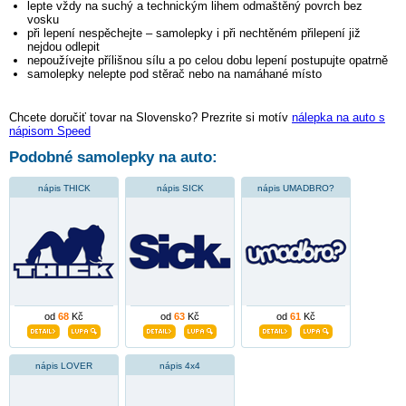
lepte vždy na suchý a technickým lihem odmaštěný povrch bez
vosku
při lepení nespěchejte – samolepky i při nechtěném přilepení již
nejdou odlepit
nepoužívejte přílišnou sílu a po celou dobu lepení postupujte opatrně
samolepky nelepte pod stěrač nebo na namáhané místo
Chcete doručiť tovar na Slovensko? Prezrite si motív
nálepka na auto s
nápisom Speed
Podobné samolepky na auto:
nápis THICK
nápis SICK
nápis UMADBRO?
od
68
Kč
od
63
Kč
od
61
Kč
nápis LOVER
nápis 4x4