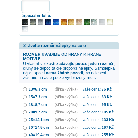
Speciální fólie:
2. Zvolte rozměr nálepky na auto
ROZMĚR UVÁDÍME OD HRANY K HRANĚ
MOTIVU!
U vlastní velikosti
zadávejte pouze jeden rozměr
,
druhý se dopočítá dle proporcí nálepky. Samolepka
nápis speed
nemá žádné pozadí
, po nalepení
zůstane na autě pouze vyobrazený motiv.
13×6,3 cm
(šířka × výška)
vaše cena:
76
Kč
15×7,3 cm
(šířka × výška)
vaše cena:
83
Kč
18×8,7 cm
(šířka × výška)
vaše cena:
95
Kč
20×9,7 cm
(šířka × výška)
vaše cena:
105
Kč
25×12,1 cm
(šířka × výška)
vaše cena:
133
Kč
30×14,5 cm
(šířka × výška)
vaše cena:
167
Kč
40×19,4 cm
(šířka × výška)
vaše cena:
255
Kč