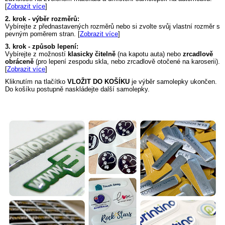
[
Zobrazit více
]
2. krok - výběr rozměrů:
Vybírejte z přednastavených rozměrů nebo si zvolte svůj vlastní rozměr s
pevným poměrem stran. [
Zobrazit více
]
3. krok - způsob lepení:
Vybírejte z možností
klasicky čitelně
(na kapotu auta) nebo
zrcadlově
obráceně
(pro lepení zespodu skla, nebo zrcadlově otočené na karoserii).
[
Zobrazit více
]
Kliknutím na tlačítko
VLOŽIT DO KOŠÍKU
je výběr samolepky ukončen.
Do košíku postupně naskládejte další samolepky.