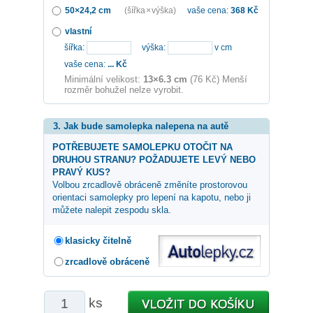
50×24,2 cm
(šířka × výška)
vaše cena:
368
Kč
vlastní
šířka:
výška:
v cm
vaše cena:
...
Kč
Minimální velikost:
13×6.3 cm
(76 Kč) Menší
rozměr bohužel nelze vyrobit.
3. Jak bude samolepka nalepena na autě
POTŘEBUJETE SAMOLEPKU OTOČIT NA
DRUHOU STRANU? POŽADUJETE LEVÝ NEBO
PRAVÝ KUS?
Volbou zrcadlově obráceně změníte prostorovou
orientaci samolepky pro lepení na kapotu, nebo ji
můžete nalepit zespodu skla.
klasicky čitelně
zrcadlově obráceně
ks