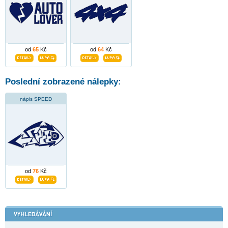
od
65
Kč
od
64
Kč
Poslední zobrazené nálepky:
nápis SPEED
od
76
Kč