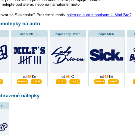
 nelepte pod stěrač nebo na namáhané místo
tovar na Slovensko? Prezrite si motív
polep na auto s nápisom U Mad Bro?
molepky na auto:
nápis MILF´S
nápis Lady Driven
nápis SICK
od
69
Kč
od
68
Kč
od
63
Kč
obrazené nálepky:
O?