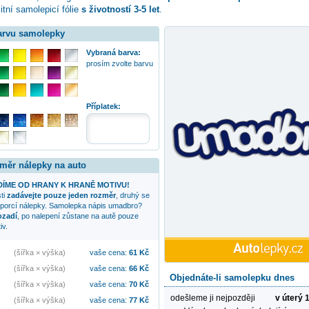
itní samolepicí fólie
s životností 3-5 let
.
barvu samolepky
Vybraná barva:
prosím zvolte barvu
Příplatek:
změr nálepky na auto
ÍME OD HRANY K HRANĚ MOTIVU!
sti
zadávejte pouze jeden rozměr
, druhý se
oporcí nálepky. Samolepka
nápis umadbro?
ozadí
, po nalepení zůstane na autě pouze
iv.
(šířka × výška)
vaše cena:
61
Kč
(šířka × výška)
vaše cena:
66
Kč
Objednáte-li samolepku dnes
(šířka × výška)
vaše cena:
70
Kč
odešleme ji nejpozději
v úterý 
(šířka × výška)
vaše cena:
77
Kč