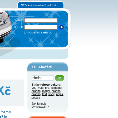
V košíku máte 0 položek
JMÉNO:
HESLO:
ZAPOMENUTÉ HESLO
Štítky tohoto dekoru:
you
,
mad
,
bro
,
jsi magor
brácho
,
magor
,
brácha
,
brácho
,
text
,
texty
,
nápis
,
nápisy
Jak funguje
vyhledávání?
 rozměr
o?
je