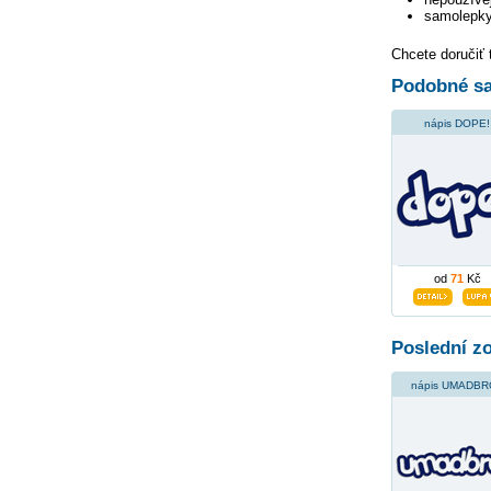
samolepky
Chcete doručiť 
Podobné sa
nápis DOPE!
od
71
Kč
Poslední z
nápis UMADBR