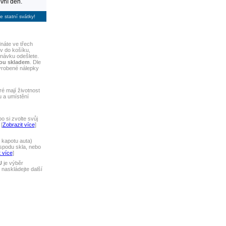
vní den.
e statní svátky!
náte ve třech
iv do košíku,
dnávku odešlete.
sou skladem
. Dle
yrobené nálepky
ré mají životnost
u a umístění
 si zvolte svůj
[
Zobrazit více
]
 kapotu auta)
spodu skla, nebo
 více
]
U
je výběr
naskládejte další