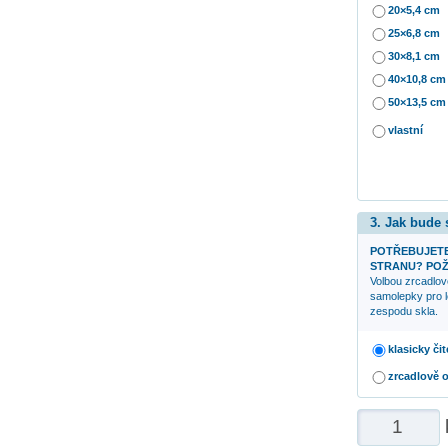
20×5,4 cm
25×6,8 cm
30×8,1 cm
40×10,8 cm
50×13,5 cm
vlastní
3. Jak bude
POTŘEBUJETE
STRANU? POŽ
Volbou zrcadlov
samolepky pro l
zespodu skla.
klasicky čit
zrcadlově 