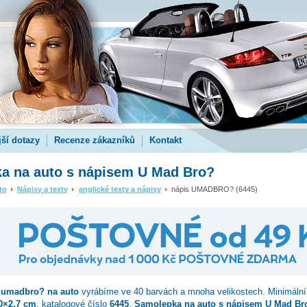
jší dotazy
Recenze zákazníků
Kontakt
a na auto s nápisem U Mad Bro?
to
Nápisy a texty
anglické texty a nápisy
nápis UMADBRO? (6445)
 umadbro?
na auto
vyrábíme ve 40 barvách a mnoha velikostech. Minimální
0×2.7 cm
, katalogové číslo
6445
.
Samolepka na auto s nápisem U Mad Br