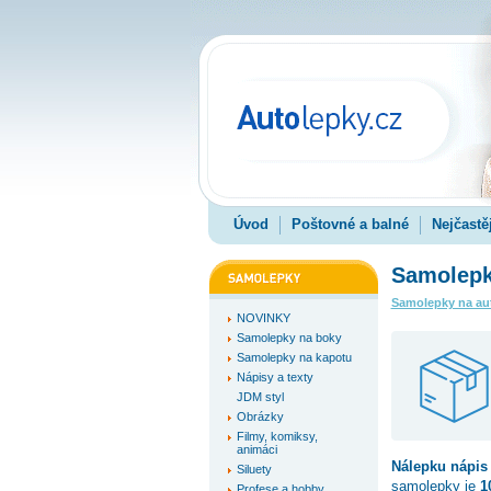
Úvod
Poštovné a balné
Nejčastě
Samolepk
Samolepky na au
NOVINKY
Samolepky na boky
Samolepky na kapotu
Nápisy a texty
JDM styl
Obrázky
Filmy, komiksy,
animáci
Nálepku
nápis
Siluety
samolepky je
1
Profese a hobby