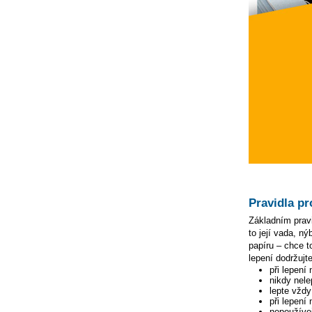
Pravidla pr
Základním pravi
to její vada, n
papíru – chce to
lepení dodržujte
při lepení
nikdy nele
lepte vžd
při lepení
nepoužívej