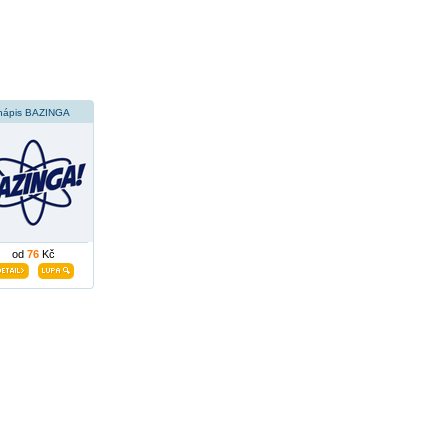
nápis BAZINGA
od
76
Kč