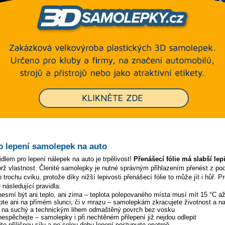
o lepení samolepek na auto
dlem pro lepení nálepek na auto je trpělivost!
Přenášecí fólie má slabší lep
ýbrž vlastnost. Členité samolepky je nutné správným přihlazením přenést z p
 trochu cviku, protože díky nižší lepivosti přenášecí fólie to může jít i hůř. P
 následující pravidla:
 nesmí být ani teplo, ani zima – teplota polepovaného místa musí mít 15 °C a
pte ani na přímém slunci, či v mrazu – samolepkám zkracujete životnost a na
y na suchý a technickým lihem odmaštěný povrch bez vosku
 nespěchejte – samolepky i při nechtěném přilepení již nejdou odlepit
te přílišnou sílu a po celou dobu lepení postupujte opatrně