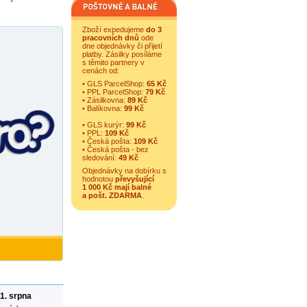
Zboží expedujeme
do 3
pracovních dnů
ode
dne objednávky či přijetí
platby. Zásilky posíláme
s těmito partnery v
cenách od:
• GLS ParcelShop:
65 Kč
• PPL ParcelShop:
79 Kč
• Zásilkovna:
89 Kč
• Balíkovna:
99 Kč
• GLS kurýr:
99 Kč
• PPL:
109 Kč
• Česká pošta:
109 Kč
• Česká pošta - bez
sledování:
49 Kč
Objednávky na dobírku s
hodnotou
převyšující
1 000 Kč mají balné
a
pošt. ZDARMA
.
11. srpna