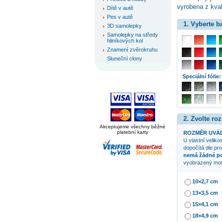
vyrobena z kval
Dítě v autě
Pes v autě
1. Vyberte 
3D samolepky
Samolepky na středy
hliníkových kol
Znamení zvěrokruhu
Sluneční clony
Speciální fólie:
2. Zvolte ro
Akceptujeme všechny běžné
platební karty
ROZMĚR UVÁD
U vlastní veliko
dopočítá dle pr
nemá žádné p
vyobrazený mot
10×2,7 cm
13×3,5 cm
15×4,1 cm
18×4,9 cm