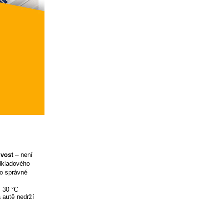
ivost
– není
odkladového
ro správné
ž 30 °C
 autě nedrží