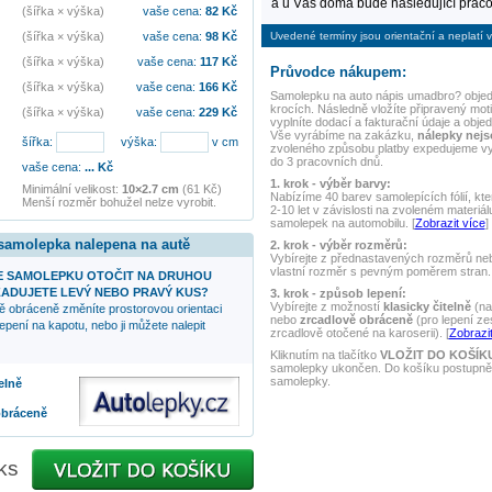
a u Vás doma bude následující praco
(šířka × výška)
vaše cena:
82
Kč
Uvedené termíny jsou orientační a neplatí v
(šířka × výška)
vaše cena:
98
Kč
(šířka × výška)
vaše cena:
117
Kč
Průvodce nákupem:
(šířka × výška)
vaše cena:
166
Kč
Samolepku na auto
nápis umadbro?
objed
krocích. Následně vložíte připravený mot
(šířka × výška)
vaše cena:
229
Kč
vyplníte dodací a fakturační údaje a obje
Vše vyrábíme na zakázku,
nálepky nej
šířka:
výška:
v cm
zvoleného způsobu platby expedujeme v
do 3 pracovních dnů.
vaše cena:
...
Kč
1. krok - výběr barvy:
Minimální velikost:
10×2.7 cm
(61 Kč)
Nabízíme 40 barev samolepících fólií, kte
Menší rozměr bohužel nelze vyrobit.
2-10 let v závislosti na zvoleném materiál
samolepek na automobilu. [
Zobrazit více
]
 samolepka nalepena na autě
2. krok - výběr rozměrů:
Vybírejte z přednastavených rozměrů nebo
vlastní rozměr s pevným poměrem stran. 
 SAMOLEPKU OTOČIT NA DRUHOU
ADUJETE LEVÝ NEBO PRAVÝ KUS?
3. krok - způsob lepení:
Vybírejte z možností
klasicky čitelně
(na
ě obráceně změníte prostorovou orientaci
nebo
zrcadlově obráceně
(pro lepení ze
epení na kapotu, nebo ji můžete nalepit
zrcadlově otočené na karoserii). [
Zobrazit
Kliknutím na tlačítko
VLOŽIT DO KOŠÍK
samolepky ukončen. Do košíku postupně 
samolepky.
elně
obráceně
ks