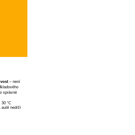
ivost
– není
odkladového
ro správné
ž 30 °C
 autě nedrží