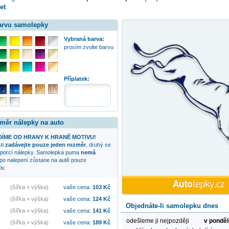
et
.
barvu samolepky
Vybraná barva:
prosím zvolte barvu
Příplatek:
změr nálepky na auto
ÍME OD HRANY K HRANĚ MOTIVU!
sti
zadávejte pouze jeden rozměr
, druhý se
oporcí nálepky. Samolepka
puma
nemá
 po nalepení zůstane na autě pouze
iv.
(šířka × výška)
vaše cena:
103
Kč
(šířka × výška)
vaše cena:
124
Kč
Objednáte-li samolepku dnes
(šířka × výška)
vaše cena:
141
Kč
odešleme ji nejpozději
v ponděl
(šířka × výška)
vaše cena:
189
Kč