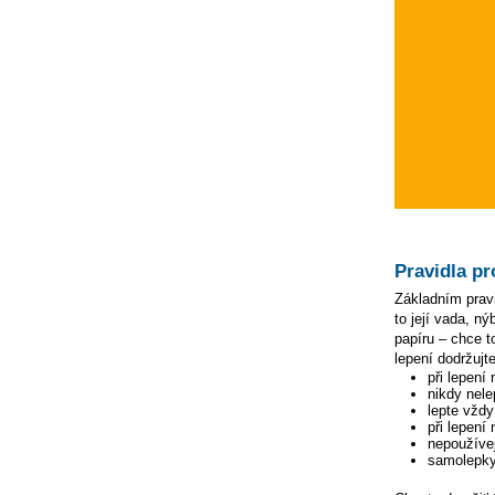
Pravidla pr
Základním pravi
to její vada, n
papíru – chce to
lepení dodržujte
při lepení
nikdy nele
lepte vžd
při lepení
nepoužívej
samolepky