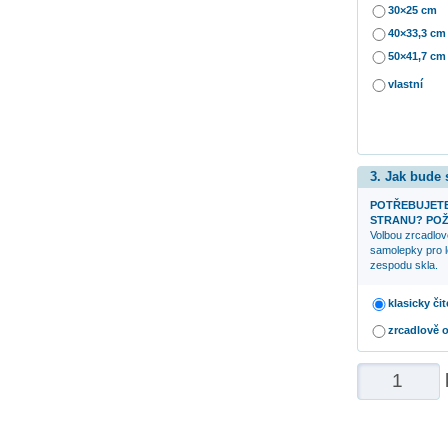
30×25 cm
40×33,3 cm
50×41,7 cm
vlastní
3. Jak bude
POTŘEBUJETE
STRANU? POŽ
Volbou zrcadlov
samolepky pro l
zespodu skla.
klasicky čit
zrcadlově 