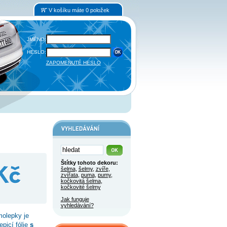
V košíku máte 0 položek
JMÉNO:
HESLO:
ZAPOMENUTÉ HESLO
Štítky tohoto dekoru:
šelma
,
šelmy
,
zvíře
,
zvířata
,
puma
,
pumy
,
kočkovitá šelma
,
kočkovité šelmy
Jak funguje
vyhledávání?
molepky je
epicí fólie
s