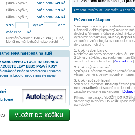
a u Vás doma bude následující praco
(šířka × výška)
vaše cena:
249
Kč
Uvedené termíny jsou orientační a neplatí v
(šířka × výška)
vaše cena:
399
Kč
(šířka × výška)
vaše cena:
595
Kč
Průvodce nákupem:
šířka:
výška:
v cm
Samolepku na auto
puma
objednáte ve tř
Následně vložíte připravený motiv do koší
vaše cena:
...
Kč
dodací a fakturační údaje a objednávku o
vyrábíme na zakázku,
nálepky nejsou 
Minimální velikost:
15×12.5 cm
(103 Kč)
zvoleného způsobu platby expedujeme v
Menší rozměr bohužel nelze vyrobit.
do 3 pracovních dnů.
1. krok - výběr barvy:
 samolepka nalepena na autě
Nabízíme 40 barev samolepících fólií, kte
2-10 let v závislosti na zvoleném materiál
samolepek na automobilu. [
Zobrazit více
]
 SAMOLEPKU OTOČIT NA DRUHOU
ADUJETE LEVÝ NEBO PRAVÝ KUS?
2. krok - výběr rozměrů:
Vybírejte z přednastavených rozměrů nebo
ě obráceně změníte prostorovou orientaci
vlastní rozměr s pevným poměrem stran. 
epení na kapotu, nebo ji můžete nalepit
3. krok - způsob lepení:
Vybírejte z možností
klasicky čitelně
(na
nebo
zrcadlově obráceně
(pro lepení ze
zrcadlově otočené na karoserii). [
Zobrazit
elně
Kliknutím na tlačítko
VLOŽIT DO KOŠÍK
obráceně
samolepky ukončen. Do košíku postupně 
samolepky.
ks