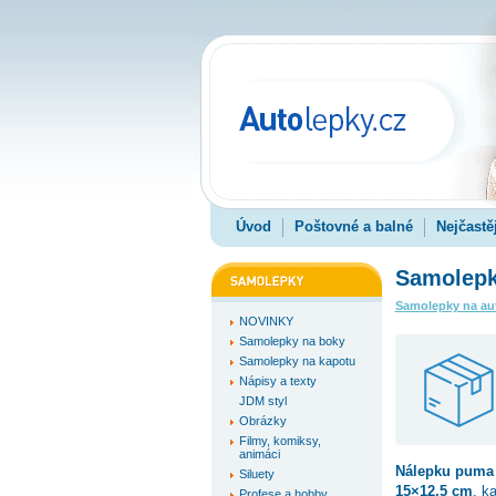
Úvod
Poštovné a balné
Nejčastě
Samolepk
Samolepky na au
NOVINKY
Samolepky na boky
Samolepky na kapotu
Nápisy a texty
JDM styl
Obrázky
Filmy, komiksy,
animáci
Nálepku
puma
Siluety
15×12.5 cm
, k
Profese a hobby