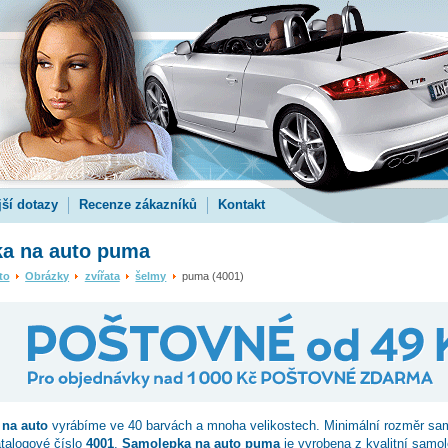
jší dotazy
Recenze zákazníků
Kontakt
a na auto puma
to
Obrázky
zvířata
šelmy
puma (4001)
na auto
vyrábíme ve 40 barvách a mnoha velikostech. Minimální rozměr sa
atalogové číslo
4001
.
Samolepka na auto puma
je vyrobena z kvalitní samol