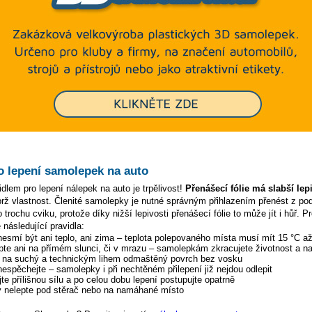
o lepení samolepek na auto
dlem pro lepení nálepek na auto je trpělivost!
Přenášecí fólie má slabší lep
ýbrž vlastnost. Členité samolepky je nutné správným přihlazením přenést z p
 trochu cviku, protože díky nižší lepivosti přenášecí fólie to může jít i hůř. P
 následující pravidla:
 nesmí být ani teplo, ani zima – teplota polepovaného místa musí mít 15 °C a
pte ani na přímém slunci, či v mrazu – samolepkám zkracujete životnost a na
y na suchý a technickým lihem odmaštěný povrch bez vosku
 nespěchejte – samolepky i při nechtěném přilepení již nejdou odlepit
te přílišnou sílu a po celou dobu lepení postupujte opatrně
 nelepte pod stěrač nebo na namáhané místo