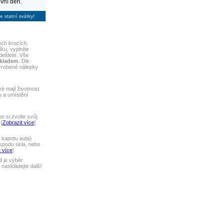
vní den.
e statní svátky!
ech krocích.
ku, vyplníte
dešlete. Vše
skladem
. Dle
yrobené nálepky
ré mají životnost
u a umístění
 si zvolte svůj
[
Zobrazit více
]
 kapotu auta)
spodu skla, nebo
 více
]
U
je výběr
naskládejte další