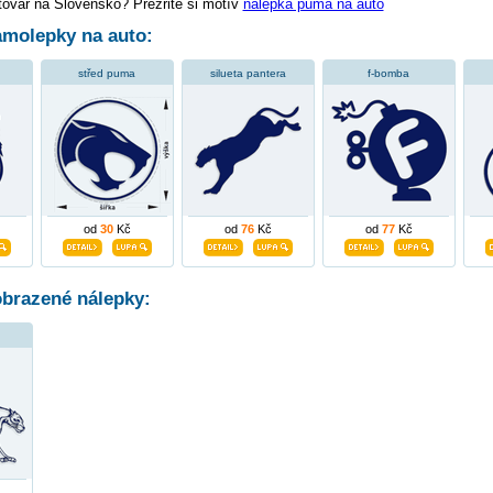
tovar na Slovensko? Prezrite si motív
nálepka puma na auto
molepky na auto:
střed puma
silueta pantera
f-bomba
od
30
Kč
od
76
Kč
od
77
Kč
obrazené nálepky: