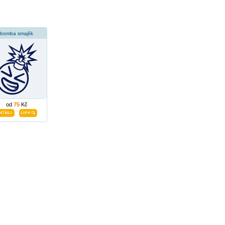
bomba smajlík
od
75
Kč