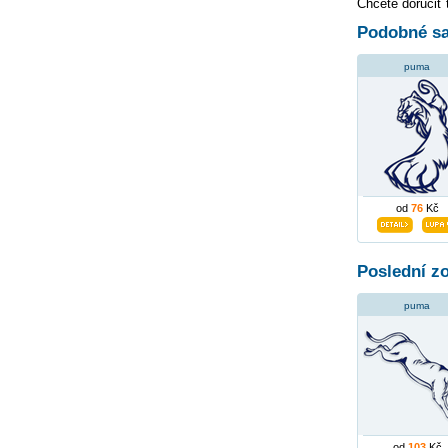
Chcete doručiť 
Podobné sa
puma
od
76
Kč
Poslední z
puma
od
103
Kč