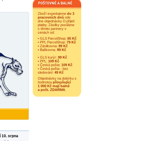
Zboží expedujeme
do 3
pracovních dnů
ode
dne objednávky či přijetí
platby. Zásilky posíláme
s těmito partnery v
cenách od:
• GLS ParcelShop:
65 Kč
• PPL ParcelShop:
79 Kč
• Zásilkovna:
89 Kč
• Balíkovna:
99 Kč
• GLS kurýr:
99 Kč
• PPL:
109 Kč
• Česká pošta:
109 Kč
• Česká pošta - bez
sledování:
49 Kč
Objednávky na dobírku s
hodnotou
převyšující
1 000 Kč mají balné
a
pošt. ZDARMA
.
í 10. srpna