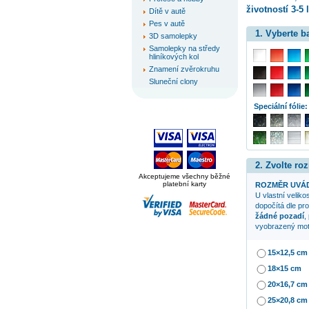
životností 3-5 l
Dítě v autě
Pes v autě
1. Vyberte 
3D samolepky
Samolepky na středy
hliníkových kol
Znamení zvěrokruhu
Sluneční clony
Speciální fólie:
2. Zvolte ro
Akceptujeme všechny běžné
platební karty
ROZMĚR UVÁD
U vlastní veliko
dopočítá dle pr
žádné pozadí
,
vyobrazený mot
15×12,5 cm
18×15 cm
20×16,7 cm
25×20,8 cm