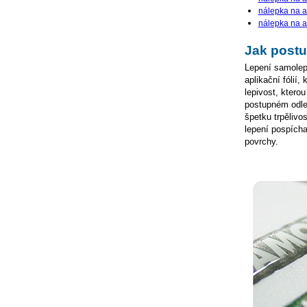
nálepka na a
nálepka na a
Jak postu
Lepení samolepe
aplikační fólií,
lepivost, ktero
postupném odlep
špetku trpělivo
lepení pospícha
povrchy.