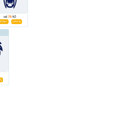
od
76
Kč