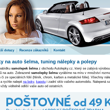
jší dotazy
Recenze zákazníků
Kontakt
 na auto šelma, tuning nálepky a polepy
 nabídku
samolepek šelma
z obchodu Autolepky.cz, který se zabývá výrobou
pů na auto. Zobrazené
samolepky šelma
vyrábíme na míru v množství rozma
 či ze speciálních fólií (hliník, chrom, karbon a metalické fólie). Všechny ná
a rychle nalepit
na boky
,
kapotu
i zadní sklo vašeho automobilu. Nalepená s
ždy viditelně odliší vaše auto od ostatních.