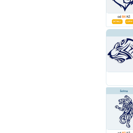
od
84
Kč
šelma