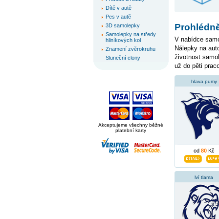
Dítě v autě
Pes v autě
Prohlédně
3D samolepky
Samolepky na středy
V nabídce samol
hliníkových kol
Nálepky na auto
Znamení zvěrokruhu
životnost samo
Sluneční clony
už do pěti prac
hlava pumy
Akceptujeme všechny běžné
platební karty
od
80
Kč
lví tlama