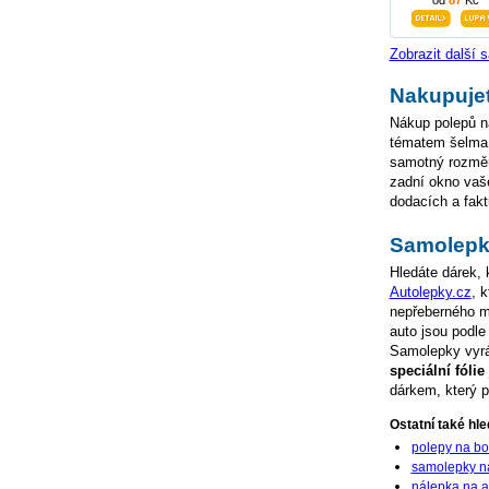
od
87
Kč
Zobrazit další
Nakupuje
Nákup polepů na
tématem šelma s
samotný rozměr 
zadní okno vaš
dodacích a fakt
Samolepka
Hledáte dárek,
Autolepky.cz
, 
nepřeberného mn
auto jsou podle
Samolepky vyráb
speciální fóli
dárkem, který p
Ostatní také hled
polepy na bo
samolepky n
nálepka na a