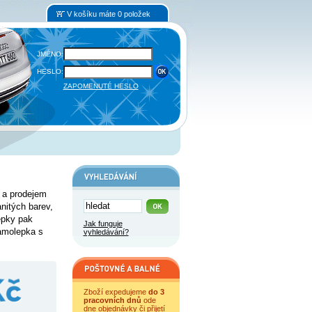
V košíku máte 0 položek
JMÉNO:
HESLO:
ZAPOMENUTÉ HESLO
 a prodejem
nitých barev,
lepky pak
Jak funguje
amolepka s
vyhledávání?
Zboží expedujeme
do 3
pracovních dnů
ode
dne objednávky či přijetí