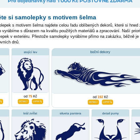
te si samolepky s motivem šelma
epek s motivem šelma najdete celou řadu oblíbených dekorů, které si hned z
 vyrábíme s důrazem na kvalitu použitých materiálů a zpracování. Naší priori
lepek v exteriéru. Přestože samolepky vyrábíme přímo na zakázku, běžně j
ovních dnů.
boční dekory
stojící lev
od
75
Kč
od
192
Kč
král zvířat
silueta pantera
detail pumy