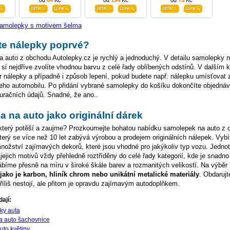
od
84
Kč
od
194
Kč
od
75
Kč
 samolepky s motivem šelma
te nálepky poprvé?
 auto z obchodu Autolepky.cz je rychlý a jednoduchý. V detailu samolepky n
i nejdříve zvolíte vhodnou barvu z celé řady oblíbených odstínů. V dalším k
nálepky a případně i způsob lepení, pokud budete např. nálepku umísťovat 
eho automobilu. Po přidání vybrané samolepky do košíku dokončíte objedná
uračních údajů. Snadné, že ano..
 na auto jako originální dárek
 který potěší a zaujme? Prozkoumejte bohatou nabídku samolepek na auto z
který se více než 10 let zabývá výrobou a prodejem originálních nálepek. Vyb
ožství zajímavých dekorů, které jsou vhodné pro jakýkoliv typ vozu. Jednot
 jejich motivů vždy přehledně roztříděny do celé řady kategorií, kde je snadno
íme přesně na míru v široké škále barev a rozmanitých velikostí. Na výběr 
e jako je karbon, hliník chrom nebo unikátní metalické materiály
. Obdarujt
říliš nestojí, ale přitom je opravdu zajímavým autodoplňkem.
ají:
ky auta
a auto šachovnice
uto květiny