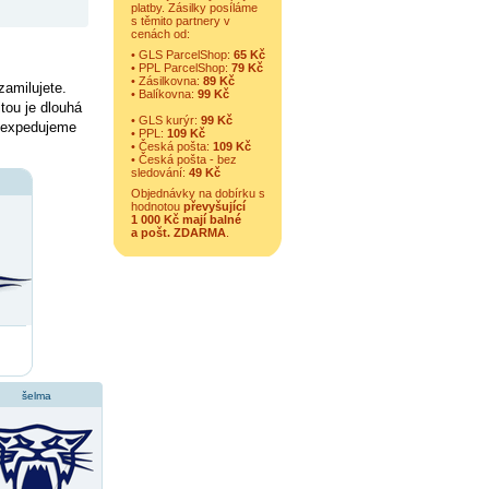
platby. Zásilky posíláme
s těmito partnery v
cenách od:
• GLS ParcelShop:
65 Kč
• PPL ParcelShop:
79 Kč
• Zásilkovna:
89 Kč
amilujete.
• Balíkovna:
99 Kč
tou je dlouhá
• GLS kurýr:
99 Kč
e expedujeme
• PPL:
109 Kč
• Česká pošta:
109 Kč
• Česká pošta - bez
sledování:
49 Kč
Objednávky na dobírku s
hodnotou
převyšující
1 000 Kč mají balné
a
pošt. ZDARMA
.
šelma