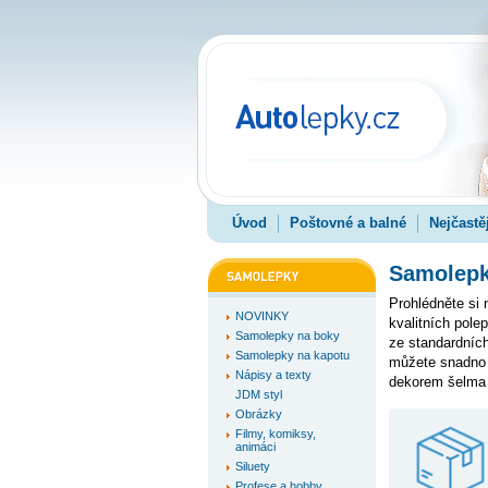
Úvod
Poštovné a balné
Nejčastě
Samolepky
Prohlédněte si
NOVINKY
kvalitních pole
Samolepky na boky
ze standardních
Samolepky na kapotu
můžete snadno 
Nápisy a texty
dekorem šelma v
JDM styl
Obrázky
Filmy, komiksy,
animáci
Siluety
Profese a hobby