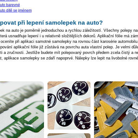
uto barevné
uto dítě se jménem
povat při lepení samolepek na auto?
k na auto je poměrně jednoduchou a rychlou záležitostí. Všechny polepy na
 která usnadňuje lepení i u relativně složitějších dekorů. Aplikační fólie má z
u oceníte při aplikaci samotné samolepky na rovnou část karosérie automobilu.
ování aplikační fólie již zůstává na povrchu auta vlastní polep. Je velmi důl
sti a zručnosti. Jestliže budete mít polepovaný povrch předem zcela čistý a n
t, aplikace samolepky se zdaří napoprvé. Nálepky lze lepit na livobolné rovn