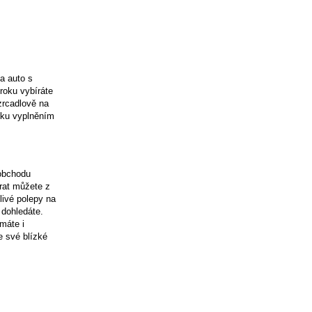
a auto s
roku vybíráte
zrcadlově na
vku vyplněním
 obchodu
írat můžete z
livé polepy na
 dohledáte.
máte i
e své blízké