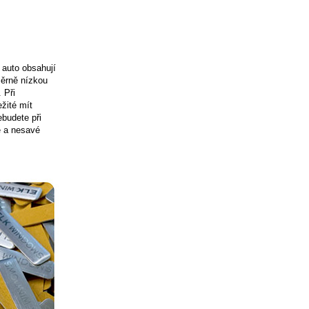
 auto obsahují
áměrně nízkou
 Při
ežité mít
ebudete při
é a nesavé