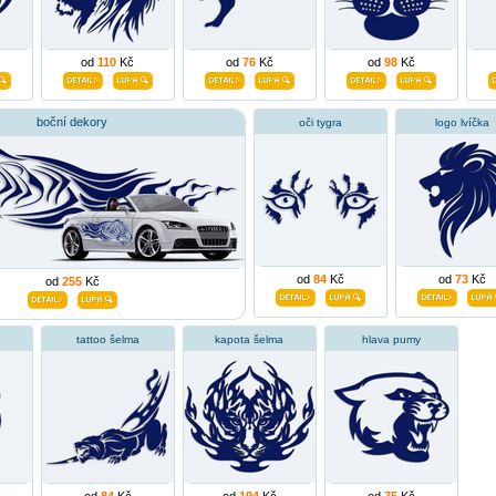
od
110
Kč
od
76
Kč
od
98
Kč
boční dekory
oči tygra
logo lvíčka
od
84
Kč
od
73
Kč
od
255
Kč
tattoo šelma
kapota šelma
hlava pumy