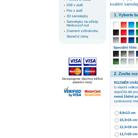
kvalitní samolep
Dítě v autě
Pes v autě
1. Vyberte 
3D samolepky
Samolepky na středy
hliníkových kol
Znamení zvěrokruhu
Sluneční clony
Speciální fólie:
2. Zvolte ro
Akceptujeme všechny běžné
platební karty
ROZMĚR UVÁD
U vlastní veliko
dopočítá dle pr
nemá žádné p
vyobrazený mot
8,9×13 cm
10,3×15 cm
12,3×18 cm
13,7×20 cm