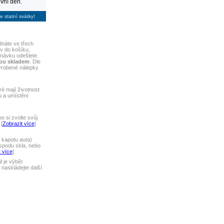
vní den.
e statní svátky!
náte ve třech
iv do košíku,
dnávku odešlete.
sou skladem
. Dle
yrobené nálepky
ré mají životnost
u a umístění
 si zvolte svůj
[
Zobrazit více
]
 kapotu auta)
spodu skla, nebo
 více
]
U
je výběr
naskládejte další