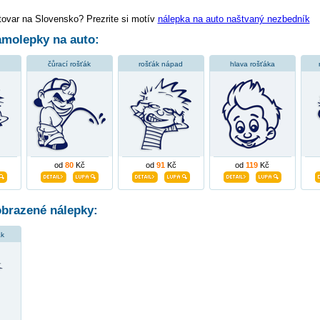
tovar na Slovensko? Prezrite si motív
nálepka na auto naštvaný nezbedník
molepky na auto:
čůrací rošťák
rošťák nápad
hlava rošťáka
od
80
Kč
od
91
Kč
od
119
Kč
obrazené nálepky:
ák