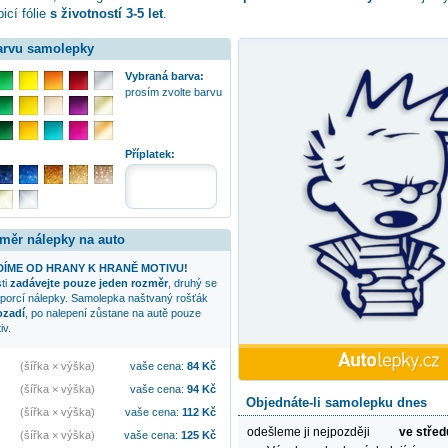
icí fólie
s životností 3-5 let
.
barvu samolepky
Vybraná barva:
prosím zvolte barvu
Příplatek:
změr nálepky na auto
ÍME OD HRANY K HRANĚ MOTIVU!
sti
zadávejte pouze jeden rozměr
, druhý se
oporcí nálepky. Samolepka
naštvaný rošťák
ozadí
, po nalepení zůstane na autě pouze
iv.
(šířka × výška)
vaše cena:
84
Kč
(šířka × výška)
vaše cena:
94
Kč
Objednáte-li samolepku dnes
(šířka × výška)
vaše cena:
112
Kč
odešleme ji nejpozději
ve střed
(šířka × výška)
vaše cena:
125
Kč