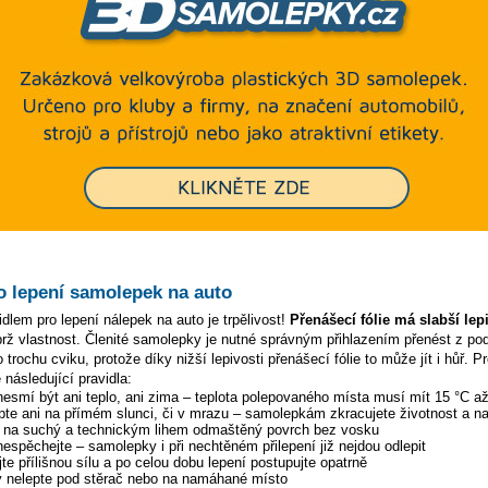
o lepení samolepek na auto
dlem pro lepení nálepek na auto je trpělivost!
Přenášecí fólie má slabší lep
ýbrž vlastnost. Členité samolepky je nutné správným přihlazením přenést z p
 trochu cviku, protože díky nižší lepivosti přenášecí fólie to může jít i hůř. P
 následující pravidla:
 nesmí být ani teplo, ani zima – teplota polepovaného místa musí mít 15 °C a
pte ani na přímém slunci, či v mrazu – samolepkám zkracujete životnost a na
y na suchý a technickým lihem odmaštěný povrch bez vosku
 nespěchejte – samolepky i při nechtěném přilepení již nejdou odlepit
te přílišnou sílu a po celou dobu lepení postupujte opatrně
 nelepte pod stěrač nebo na namáhané místo