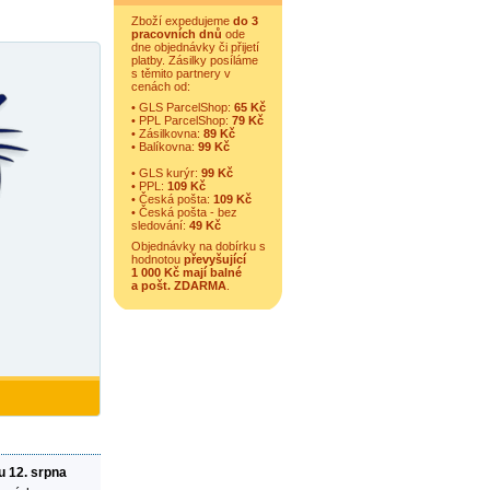
Zboží expedujeme
do 3
pracovních dnů
ode
dne objednávky či přijetí
platby. Zásilky posíláme
s těmito partnery v
cenách od:
• GLS ParcelShop:
65 Kč
• PPL ParcelShop:
79 Kč
• Zásilkovna:
89 Kč
• Balíkovna:
99 Kč
• GLS kurýr:
99 Kč
• PPL:
109 Kč
• Česká pošta:
109 Kč
• Česká pošta - bez
sledování:
49 Kč
Objednávky na dobírku s
hodnotou
převyšující
1 000 Kč mají balné
a
pošt. ZDARMA
.
u 12. srpna