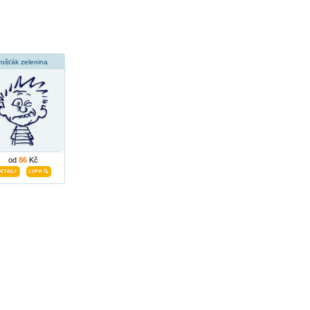
rošťák zelenina
od
86
Kč