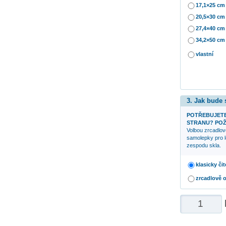
17,1×25 cm
20,5×30 cm
27,4×40 cm
34,2×50 cm
vlastní
3. Jak bude
POTŘEBUJETE
STRANU? POŽ
Volbou zrcadlov
samolepky pro l
zespodu skla.
klasicky čit
zrcadlově 