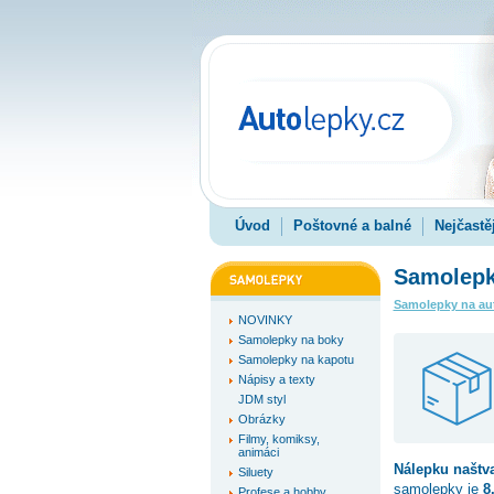
Úvod
Poštovné a balné
Nejčastě
Samolepk
Samolepky na au
NOVINKY
Samolepky na boky
Samolepky na kapotu
Nápisy a texty
JDM styl
Obrázky
Filmy, komiksy,
animáci
Nálepku
naštv
Siluety
samolepky je
8
Profese a hobby