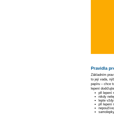
Pravidla pr
Základním pravi
to její vada, n
papíru – chce to
lepení dodržujte
při lepení
nikdy nele
lepte vžd
při lepení
nepoužívej
samolepky