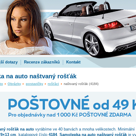
jší dotazy
Recenze zákazníků
Kontakt
a na auto naštvaný rošťák
to
Obrázky
postavičky
rošťáci
naštvaný rošťák (4184)
aný rošťák
na auto
vyrábíme ve 40 barvách a mnoha velikostech. Minimální
.9×13 cm
, katalogové číslo
4184
.
Samolepka na auto naštvaný rošťák
je v