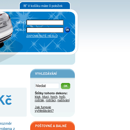
V košíku máte 0 položek
JMÉNO:
HESLO:
ZAPOMENUTÉ HESLO
Štítky tohoto dekoru:
kluk
,
kluci
,
hoch
,
hoši
,
rošťák
,
rošťáci
,
naštvání
Jak funguje
vyhledávání?
 rozměr
yrobena z