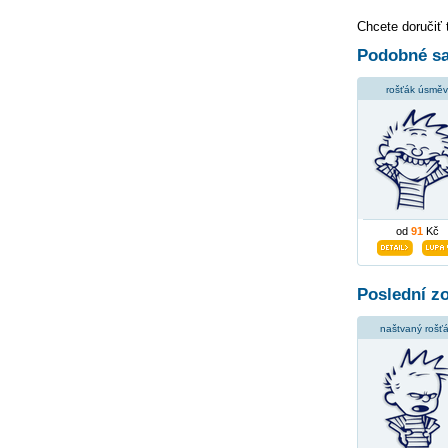
Chcete doručiť 
Podobné sa
rošťák úsměv
od
91
Kč
Poslední z
naštvaný rošť