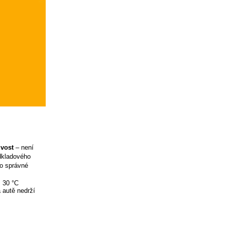
ivost
– není
odkladového
ro správné
ž 30 °C
 autě nedrží