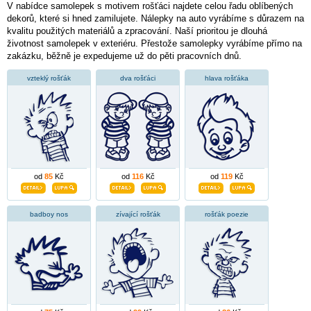
V nabídce samolepek s motivem rošťáci najdete celou řadu oblíbených
dekorů, které si hned zamilujete. Nálepky na auto vyrábíme s důrazem na
kvalitu použitých materiálů a zpracování. Naší prioritou je dlouhá
životnost samolepek v exteriéru. Přestože samolepky vyrábíme přímo na
zakázku, běžně je expedujeme už do pěti pracovních dnů.
vzteklý rošťák
dva rošťáci
hlava rošťáka
od
85
Kč
od
116
Kč
od
119
Kč
badboy nos
zívající rošťák
rošťák poezie