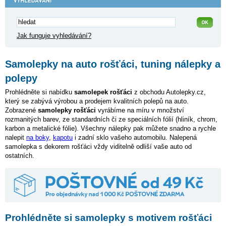
Jak funguje vyhledávání?
Samolepky na auto rošťáci, tuning nálepky a
polepy
Prohlédněte si nabídku
samolepek rošťáci
z obchodu Autolepky.cz,
který se zabývá výrobou a prodejem kvalitních polepů na auto.
Zobrazené
samolepky rošťáci
vyrábíme na míru v množství
rozmanitých barev, ze standardních či ze speciálních fólií (hliník, chrom,
karbon a metalické fólie). Všechny nálepky pak můžete snadno a rychle
nalepit
na boky
,
kapotu
i zadní sklo vašeho automobilu. Nalepená
samolepka s dekorem rošťáci vždy viditelně odliší vaše auto od
ostatních.
Prohlédněte si samolepky s motivem rošťáci