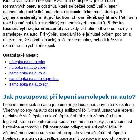
Kromě klasické samolepící PVC fólie (k dispozici je celá řada
rozmanitých barev a odstínů), které se běžně používají k lepení
dopravních prostředků, nabízíme i speciální fólie, mezi které patří
zejména
materiály imitující karbon, chrom, škrábaný hliník
. Patří sem
také bohatá nabídka specifických metalických materiálů.
S těmito
luxusně vyhlížejícími materiály
se vždy viditelně odlišíte od běžných
samolepek na auto. Při výběru speciální fólie je nutné ovšem počítat s
omezením, že oproti klasickým fóliím se mnohdy nehodí k řezání
extrémně malých samolepek.
Ostatní také hledají:
nálepka na auto ryby
nálepka na auto sport
samolepka na auto vlk
samolepka na auto kopretina
samolepka na auto štír
Jak postupovat při lepení samolepek na auto?
Lepení samolepek na auto je poměrně jednoduchou a rychlou záležitostí.
Všechny polepy na auto obsahují aplikační fólií, která usnadňuje lepení i
u relativně složitějších dekorů. Aplikační fólie má záměrně nízkou
lepivost, kterou oceníte při aplikaci samotné samolepky na rovnou část
karosérie automobilu. Při postupném odlepování aplikační fólie již
zůstává na povrchu auta vlastní polep. Je velmi důležité mít špetku
trpělivosti a zručnosti. Jestliže budete mít polepovaný povrch předem