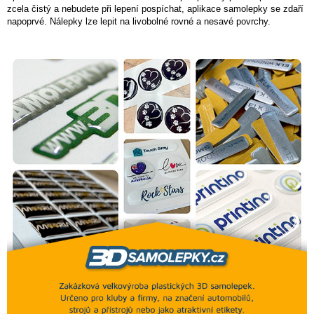
zcela čistý a nebudete při lepení pospíchat, aplikace samolepky se zdaří
napoprvé. Nálepky lze lepit na livobolné rovné a nesavé povrchy.