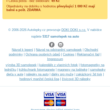
• Česká pošta - bez sledování:
49 Kč
Objednávky na dobírku s hodnotou
převyšující 1 000 Kč mají
balné a
pošt. ZDARMA
.
© 2006-2026 Autolepky.cz provozuje
DOKI DOKI s.r.o.
V nabídce
najdete
5317 samolepek na auto
Návod k lepení
|
Návod na odstranění samolepek
|
Obchodní
podmínky
|
Ochrana osobních údajů
|
Cookies
|
Reklamační řád
|
Impressum
výroba 3D samolepek
|
kalendáře z vlastních fotek
|
fotomagnetky na
ledničku
|
kühlschrank fotomagnete
|
magnesy na lodówkę
|
samolepky
dieťa v aute
|
nálepky na auto
|
dárky pro muže
|
zakázkový 3d tisk
|
hodinový manžel česká lípa
|
živicové 3D nálepky
Akceptujeme všechny běžné platební karty