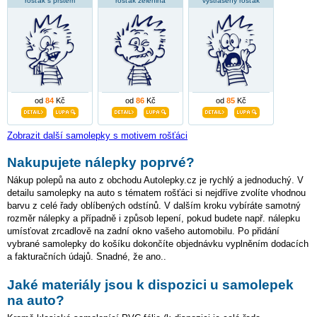
rošťák s prstem
rošťák zelenina
vystrašený rošťák
od
84
Kč
od
86
Kč
od
85
Kč
Zobrazit další samolepky s motivem rošťáci
Nakupujete nálepky poprvé?
Nákup polepů na auto z obchodu Autolepky.cz je rychlý a jednoduchý. V
detailu samolepky na auto s tématem rošťáci si nejdříve zvolíte vhodnou
barvu z celé řady oblíbených odstínů. V dalším kroku vybíráte samotný
rozměr nálepky a případně i způsob lepení, pokud budete např. nálepku
umísťovat zrcadlově na zadní okno vašeho automobilu. Po přidání
vybrané samolepky do košíku dokončíte objednávku vyplněním dodacích
a fakturačních údajů. Snadné, že ano..
Jaké materiály jsou k dispozici u samolepek
na auto?