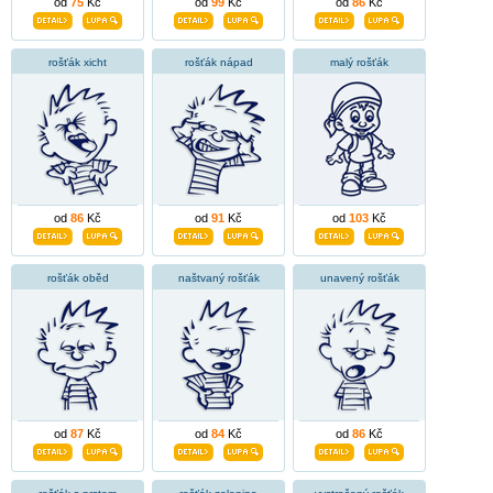
od
75
Kč
od
99
Kč
od
86
Kč
rošťák xicht
rošťák nápad
malý rošťák
od
86
Kč
od
91
Kč
od
103
Kč
rošťák oběd
naštvaný rošťák
unavený rošťák
od
87
Kč
od
84
Kč
od
86
Kč