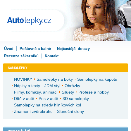
Úvod
Poštovné a balné
Nejčastější dotazy
Recenze zákazníků
Kontakt
NOVINKY
Samolepky na boky
Samolepky na kapotu
Nápisy a texty
JDM styl
Obrázky
Filmy, komiksy, animáci
Siluety
Profese a hobby
Dítě v autě
Pes v autě
3D samolepky
Samolepky na středy hliníkových kol
Znamení zvěrokruhu
Sluneční clony