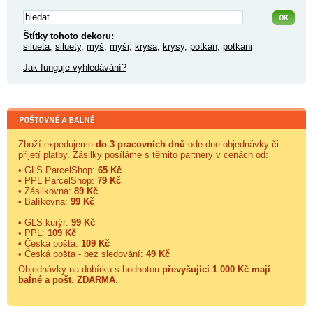
Štítky tohoto dekoru:
silueta
,
siluety
,
myš
,
myši
,
krysa
,
krysy
,
potkan
,
potkani
Jak funguje vyhledávání?
Zboží expedujeme
do 3 pracovních dnů
ode dne objednávky či
přijetí platby. Zásilky posíláme s těmito partnery v cenách od:
• GLS ParcelShop:
65 Kč
• PPL ParcelShop:
79 Kč
• Zásilkovna:
89 Kč
• Balíkovna:
99 Kč
• GLS kurýr:
99 Kč
• PPL:
109 Kč
• Česká pošta:
109 Kč
• Česká pošta - bez sledování:
49 Kč
Objednávky na dobírku s hodnotou
převyšující 1 000 Kč mají
balné a
pošt. ZDARMA
.