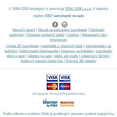
© 2006-2026 Autolepky.cz provozuje
DOKI DOKI s.r.o.
V nabídce
najdete
5317 samolepek na auto
Návod k lepení
|
Návod na odstranění samolepek
|
Obchodní
podmínky
|
Ochrana osobních údajů
|
Cookies
|
Reklamační řád
|
Impressum
výroba 3D samolepek
|
kalendáře z vlastních fotek
|
fotomagnetky na
ledničku
|
kühlschrank fotomagnete
|
magnesy na lodówkę
|
samolepky
dieťa v aute
|
nálepky na auto
|
dárky pro muže
|
zakázkový 3d tisk
|
hodinový manžel česká lípa
|
živicové 3D nálepky
Akceptujeme všechny běžné platební karty
Podle zákona o evidenci tržeb je prodávající povinen vystavit kupujícímu