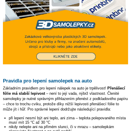
Pravidla pro lepení samolepek na auto
Základním pravidlem pro lepení nálepek na auto je trpělivost!
Přenášecí
fólie má slabší lepivost
– není to její vada, nýbrž vlastnost. Členité
samolepky je nutné správným přihlazením přenést z podkladového papíru
– chce to trochu cviku, protože díky nižší lepivosti přenášecí fólie to
může jít i hůř. Pro správné lepení dodržujte následující pravidla:
při lepení nesmí být ani teplo, ani zima – teplota polepovaného místa
musí mít 15 °C až 30 °C
nikdy nelepte ani na přímém slunci, či v mrazu – samolepkám