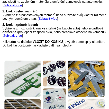
závislosti na zvoleném materiálu a umístění samolepek na automobilu.
[
Zobrazit více
]
2. krok - výběr rozměrů:
Vybírejte z přednastavených rozměrů nebo si zvolte svůj vlastní rozměr s
pevným poměrem stran. [
Zobrazit více
]
3. krok - způsob lepení:
Vybírejte z možností
klasicky čitelně
(na kapotu auta) nebo
zrcadlově
obráceně
(pro lepení zespodu skla, nebo zrcadlově otočené na karoserii).
[
Zobrazit více
]
Kliknutím na tlačítko
VLOŽIT DO KOŠÍKU
je výběr samolepky ukončen.
Do košíku postupně naskládejte další samolepky.