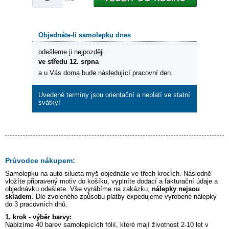
Objednáte-li samolepku dnes
odešleme ji nejpozději
ve středu 12. srpna
a u Vás doma bude následující pracovní den.
Uvedené termíny jsou orientační a neplatí ve statní
svátky!
Průvodce nákupem:
Samolepku na auto
silueta myš
objednáte ve třech krocích. Následně
vložíte připravený motiv do košíku, vyplníte dodací a fakturační údaje a
objednávku odešlete. Vše vyrábíme na zakázku,
nálepky nejsou
skladem
. Dle zvoleného způsobu platby expedujeme vyrobené nálepky
do 3 pracovních dnů.
1. krok - výběr barvy:
Nabízíme 40 barev samolepících fólií, které mají životnost 2-10 let v