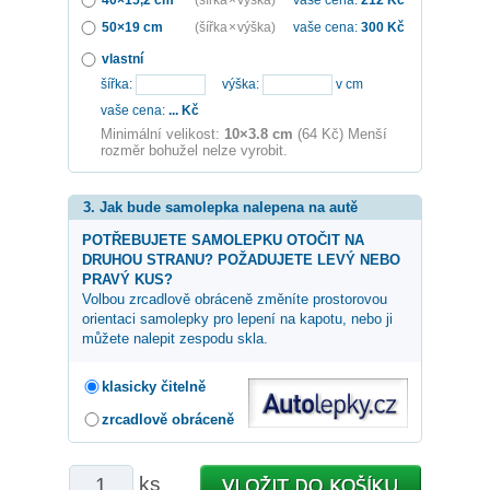
50×19 cm
(šířka × výška)
vaše cena:
300
Kč
vlastní
šířka:
výška:
v cm
vaše cena:
...
Kč
Minimální velikost:
10×3.8 cm
(64 Kč) Menší
rozměr bohužel nelze vyrobit.
3. Jak bude samolepka nalepena na autě
POTŘEBUJETE SAMOLEPKU OTOČIT NA
DRUHOU STRANU? POŽADUJETE LEVÝ NEBO
PRAVÝ KUS?
Volbou zrcadlově obráceně změníte prostorovou
orientaci samolepky pro lepení na kapotu, nebo ji
můžete nalepit zespodu skla.
klasicky čitelně
zrcadlově obráceně
ks