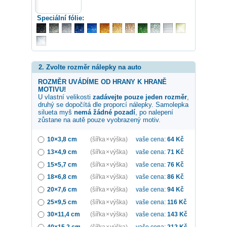
Speciální fólie:
2. Zvolte rozměr nálepky na auto
ROZMĚR UVÁDÍME OD HRANY K HRANĚ
MOTIVU!
U vlastní velikosti
zadávejte pouze jeden rozměr
,
druhý se dopočítá dle proporcí nálepky. Samolepka
silueta myš
nemá žádné pozadí
, po nalepení
zůstane na autě pouze vyobrazený motiv.
10×3,8 cm
(šířka × výška)
vaše cena:
64
Kč
13×4,9 cm
(šířka × výška)
vaše cena:
71
Kč
15×5,7 cm
(šířka × výška)
vaše cena:
76
Kč
18×6,8 cm
(šířka × výška)
vaše cena:
86
Kč
20×7,6 cm
(šířka × výška)
vaše cena:
94
Kč
25×9,5 cm
(šířka × výška)
vaše cena:
116
Kč
30×11,4 cm
(šířka × výška)
vaše cena:
143
Kč
40×15,2 cm
(šířka × výška)
vaše cena:
212
Kč