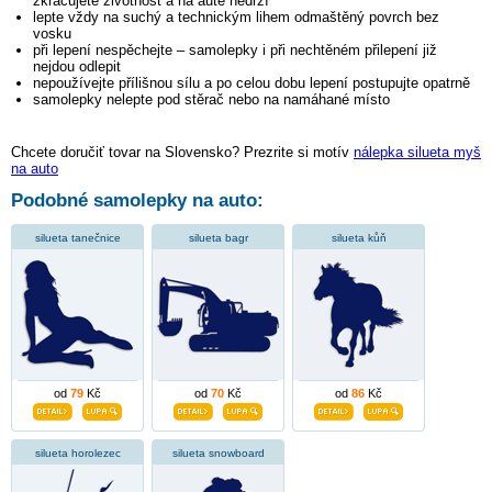
zkracujete životnost a na autě nedrží
lepte vždy na suchý a technickým lihem odmaštěný povrch bez
vosku
při lepení nespěchejte – samolepky i při nechtěném přilepení již
nejdou odlepit
nepoužívejte přílišnou sílu a po celou dobu lepení postupujte opatrně
samolepky nelepte pod stěrač nebo na namáhané místo
Chcete doručiť tovar na Slovensko? Prezrite si motív
nálepka silueta myš
na auto
Podobné samolepky na auto:
silueta tanečnice
silueta bagr
silueta kůň
od
79
Kč
od
70
Kč
od
86
Kč
silueta horolezec
silueta snowboard