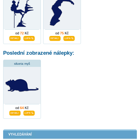
od
72
Kč
od
75
Kč
Poslední zobrazené nálepky:
silueta myš
od
64
Kč