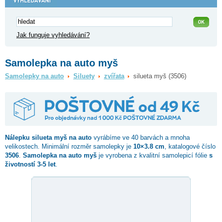
Jak funguje vyhledávání?
Samolepka na auto myš
Samolepky na auto
Siluety
zvířata
silueta myš (3506)
Nálepku
silueta myš
na auto
vyrábíme ve 40 barvách a mnoha
velikostech. Minimální rozměr samolepky je
10×3.8 cm
, katalogové číslo
3506
.
Samolepka na auto myš
je vyrobena z kvalitní samolepicí fólie
s
životností 3-5 let
.