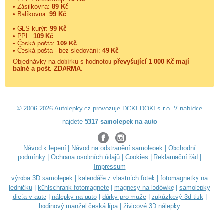
• Zásilkovna:
89 Kč
• Balíkovna:
99 Kč
• GLS kurýr:
99 Kč
• PPL:
109 Kč
• Česká pošta:
109 Kč
• Česká pošta - bez sledování:
49 Kč
Objednávky na dobírku s hodnotou
převyšující 1 000 Kč mají
balné a
pošt. ZDARMA
.
© 2006-2026 Autolepky.cz provozuje
DOKI DOKI s.r.o.
V nabídce
najdete
5317 samolepek na auto
Návod k lepení
|
Návod na odstranění samolepek
|
Obchodní
podmínky
|
Ochrana osobních údajů
|
Cookies
|
Reklamační řád
|
Impressum
výroba 3D samolepek
|
kalendáře z vlastních fotek
|
fotomagnetky na
ledničku
|
kühlschrank fotomagnete
|
magnesy na lodówkę
|
samolepky
dieťa v aute
|
nálepky na auto
|
dárky pro muže
|
zakázkový 3d tisk
|
hodinový manžel česká lípa
|
živicové 3D nálepky