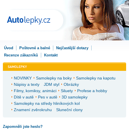
Úvod
Poštovné a balné
Nejčastější dotazy
Recenze zákazníků
Kontakt
NOVINKY
Samolepky na boky
Samolepky na kapotu
Nápisy a texty
JDM styl
Obrázky
Filmy, komiksy, animáci
Siluety
Profese a hobby
Dítě v autě
Pes v autě
3D samolepky
Samolepky na středy hliníkových kol
Znamení zvěrokruhu
Sluneční clony
Zapomněli jste heslo?