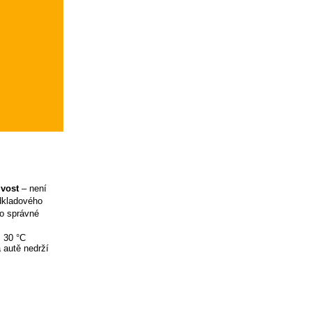
ivost
– není
odkladového
ro správné
ž 30 °C
 autě nedrží