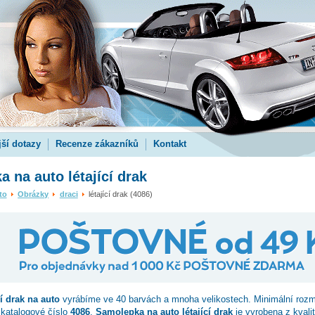
jší dotazy
Recenze zákazníků
Kontakt
 na auto létající drak
to
Obrázky
draci
létající drak (4086)
cí drak
na auto
vyrábíme ve 40 barvách a mnoha velikostech. Minimální roz
 katalogové číslo
4086
.
Samolepka na auto létající drak
je vyrobena z kvali