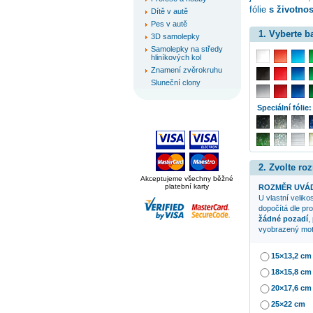
fólie
s životnost
Dítě v autě
Pes v autě
1. Vyberte 
3D samolepky
Samolepky na středy
hliníkových kol
Znamení zvěrokruhu
Sluneční clony
Speciální fólie:
2. Zvolte ro
Akceptujeme všechny běžné
platební karty
ROZMĚR UVÁD
U vlastní veliko
dopočítá dle pr
žádné pozadí
,
vyobrazený mot
15×13,2 cm
18×15,8 cm
20×17,6 cm
25×22 cm