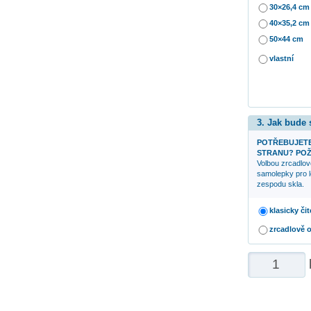
30×26,4 cm
40×35,2 cm
50×44 cm
vlastní
3. Jak bude
POTŘEBUJETE
STRANU? POŽ
Volbou zrcadlov
samolepky pro l
zespodu skla.
klasicky čit
zrcadlově 