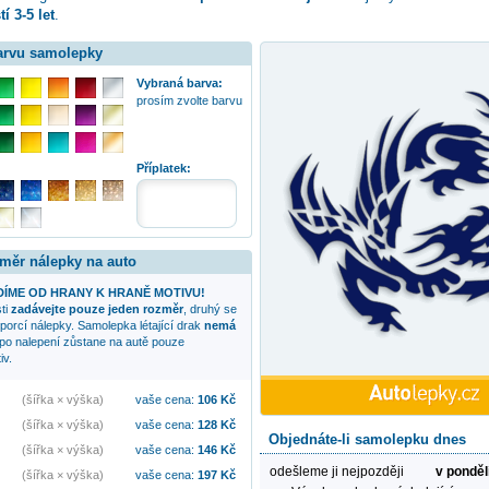
í 3-5 let
.
barvu samolepky
Vybraná barva:
prosím zvolte barvu
Příplatek:
změr nálepky na auto
ÍME OD HRANY K HRANĚ MOTIVU!
sti
zadávejte pouze jeden rozměr
, druhý se
oporcí nálepky. Samolepka
létající drak
nemá
 po nalepení zůstane na autě pouze
iv.
(šířka × výška)
vaše cena:
106
Kč
(šířka × výška)
vaše cena:
128
Kč
Objednáte-li samolepku dnes
(šířka × výška)
vaše cena:
146
Kč
odešleme ji nejpozději
v ponděl
(šířka × výška)
vaše cena:
197
Kč