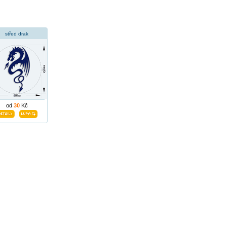
střed drak
od
30
Kč