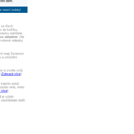
vní den.
e statní svátky!
 ve třech
iv do košíku,
dnávku odešlete.
sou skladem
. Dle
yrobené nálepky
ré mají životnost
u a umístění
 si zvolte svůj
[
Zobrazit více
]
 kapotu auta)
spodu skla, nebo
 více
]
U
je výběr
naskládejte další