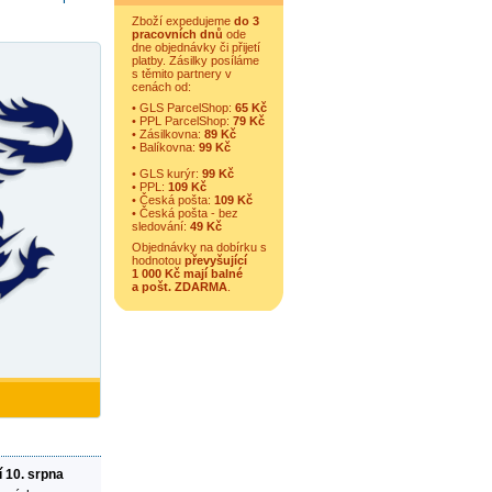
Zboží expedujeme
do 3
pracovních dnů
ode
dne objednávky či přijetí
platby. Zásilky posíláme
s těmito partnery v
cenách od:
• GLS ParcelShop:
65 Kč
• PPL ParcelShop:
79 Kč
• Zásilkovna:
89 Kč
• Balíkovna:
99 Kč
• GLS kurýr:
99 Kč
• PPL:
109 Kč
• Česká pošta:
109 Kč
• Česká pošta - bez
sledování:
49 Kč
Objednávky na dobírku s
hodnotou
převyšující
1 000 Kč mají balné
a
pošt. ZDARMA
.
í 10. srpna