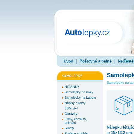
Úvod
Poštovné a balné
Nejčastě
Samolepka
Samolepky na au
NOVINKY
Samolepky na boky
Samolepky na kapotu
Nápisy a texty
JDM styl
Obrázky
Filmy, komiksy,
animáci
Nálepku
létají
Siluety
je
15×13.2 cm
,
Profese a hobby