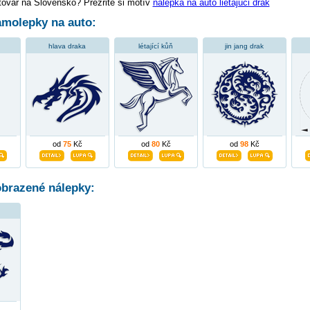
tovar na Slovensko? Prezrite si motív
nálepka na auto lietajúci drak
molepky na auto:
hlava draka
létající kůň
jin jang drak
od
75
Kč
od
80
Kč
od
98
Kč
obrazené nálepky: