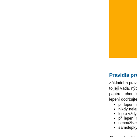
Pravidla pr
Základním pravi
to její vada, n
papíru – chce to
lepení dodržujte
při lepení
nikdy nele
lepte vžd
při lepení
nepoužívej
samolepky