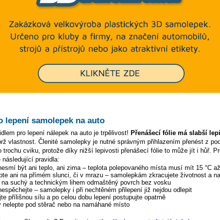
o lepení samolepek na auto
dlem pro lepení nálepek na auto je trpělivost!
Přenášecí fólie má slabší lep
ýbrž vlastnost. Členité samolepky je nutné správným přihlazením přenést z p
 trochu cviku, protože díky nižší lepivosti přenášecí fólie to může jít i hůř. P
 následující pravidla:
 nesmí být ani teplo, ani zima – teplota polepovaného místa musí mít 15 °C a
pte ani na přímém slunci, či v mrazu – samolepkám zkracujete životnost a na
y na suchý a technickým lihem odmaštěný povrch bez vosku
 nespěchejte – samolepky i při nechtěném přilepení již nejdou odlepit
te přílišnou sílu a po celou dobu lepení postupujte opatrně
 nelepte pod stěrač nebo na namáhané místo