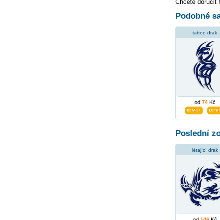
Chcete doručiť 
Podobné sa
tattoo drak
od
74
Kč
Poslední z
létající drak
od
106
Kč