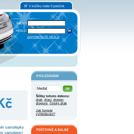
V košíku máte 0 položek
JMÉNO:
HESLO:
ZAPOMENUTÉ HESLO
Štítky tohoto dekoru:
drak
,
draci
,
dragon
,
dragons
,
čínský drak
Jak funguje
vyhledávání?
měr samolepky
tní samolepicí