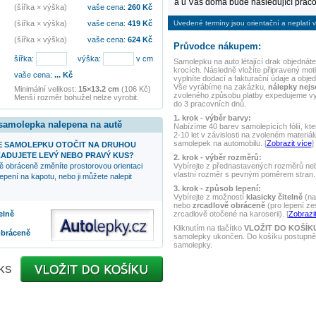
a u Vás doma bude následující praco
(šířka × výška)
vaše cena:
260
Kč
Uvedené termíny jsou orientační a neplatí v
(šířka × výška)
vaše cena:
419
Kč
(šířka × výška)
vaše cena:
624
Kč
Průvodce nákupem:
šířka:
výška:
v cm
Samolepku na auto
létající drak
objednáte
krocích. Následně vložíte připravený mot
vaše cena:
...
Kč
vyplníte dodací a fakturační údaje a obje
Vše vyrábíme na zakázku,
nálepky nej
Minimální velikost:
15×13.2 cm
(106 Kč)
zvoleného způsobu platby expedujeme v
Menší rozměr bohužel nelze vyrobit.
do 3 pracovních dnů.
1. krok - výběr barvy:
 samolepka nalepena na autě
Nabízíme 40 barev samolepících fólií, kte
2-10 let v závislosti na zvoleném materiál
samolepek na automobilu. [
Zobrazit více
]
 SAMOLEPKU OTOČIT NA DRUHOU
ADUJETE LEVÝ NEBO PRAVÝ KUS?
2. krok - výběr rozměrů:
Vybírejte z přednastavených rozměrů nebo
ě obráceně změníte prostorovou orientaci
vlastní rozměr s pevným poměrem stran. 
epení na kapotu, nebo ji můžete nalepit
3. krok - způsob lepení:
Vybírejte z možností
klasicky čitelně
(na
nebo
zrcadlově obráceně
(pro lepení ze
zrcadlově otočené na karoserii). [
Zobrazit
elně
Kliknutím na tlačítko
VLOŽIT DO KOŠÍK
obráceně
samolepky ukončen. Do košíku postupně 
samolepky.
ks