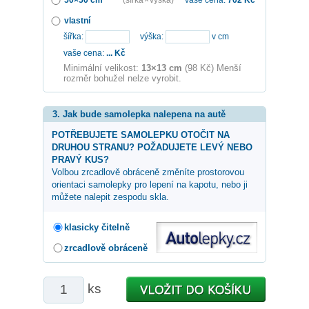
vlastní
šířka:
výška:
v cm
vaše cena:
...
Kč
Minimální velikost:
13×13 cm
(98 Kč) Menší
rozměr bohužel nelze vyrobit.
3. Jak bude samolepka nalepena na autě
POTŘEBUJETE SAMOLEPKU OTOČIT NA
DRUHOU STRANU? POŽADUJETE LEVÝ NEBO
PRAVÝ KUS?
Volbou zrcadlově obráceně změníte prostorovou
orientaci samolepky pro lepení na kapotu, nebo ji
můžete nalepit zespodu skla.
klasicky čitelně
zrcadlově obráceně
ks