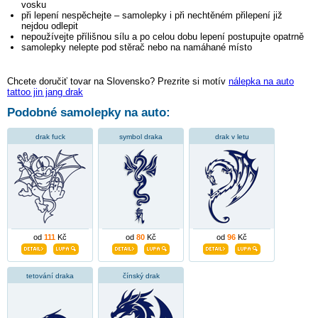
vosku
při lepení nespěchejte – samolepky i při nechtěném přilepení již
nejdou odlepit
nepoužívejte přílišnou sílu a po celou dobu lepení postupujte opatrně
samolepky nelepte pod stěrač nebo na namáhané místo
Chcete doručiť tovar na Slovensko? Prezrite si motív
nálepka na auto
tattoo jin jang drak
Podobné samolepky na auto:
drak fuck
symbol draka
drak v letu
od
111
Kč
od
80
Kč
od
96
Kč
tetování draka
čínský drak