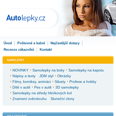
Úvod
Poštovné a balné
Nejčastější dotazy
Recenze zákazníků
Kontakt
NOVINKY
Samolepky na boky
Samolepky na kapotu
Nápisy a texty
JDM styl
Obrázky
Filmy, komiksy, animáci
Siluety
Profese a hobby
Dítě v autě
Pes v autě
3D samolepky
Samolepky na středy hliníkových kol
Znamení zvěrokruhu
Sluneční clony