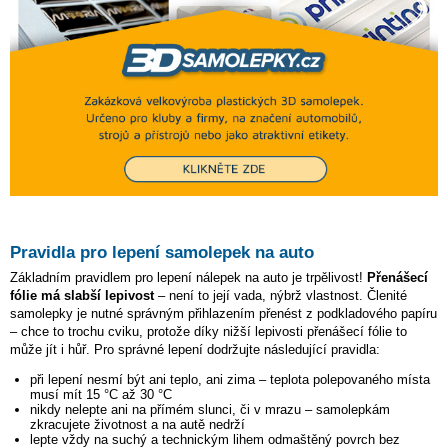
Pravidla pro lepení samolepek na auto
Základním pravidlem pro lepení nálepek na auto je trpělivost!
Přenášecí
fólie má slabší lepivost
– není to její vada, nýbrž vlastnost. Členité
samolepky je nutné správným přihlazením přenést z podkladového papíru
– chce to trochu cviku, protože díky nižší lepivosti přenášecí fólie to
může jít i hůř. Pro správné lepení dodržujte následující pravidla:
při lepení nesmí být ani teplo, ani zima – teplota polepovaného místa
musí mít 15 °C až 30 °C
nikdy nelepte ani na přímém slunci, či v mrazu – samolepkám
zkracujete životnost a na autě nedrží
lepte vždy na suchý a technickým lihem odmaštěný povrch bez