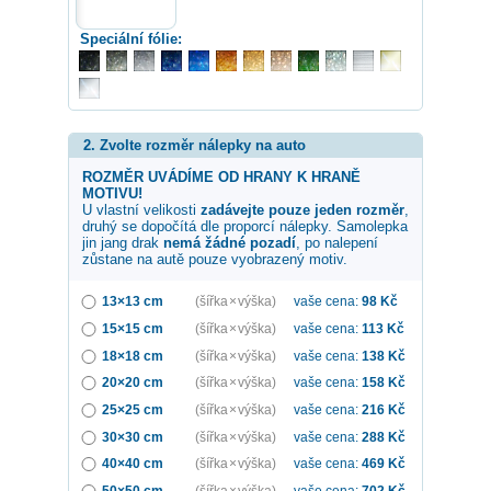
Speciální fólie:
2. Zvolte rozměr nálepky na auto
ROZMĚR UVÁDÍME OD HRANY K HRANĚ
MOTIVU!
U vlastní velikosti
zadávejte pouze jeden rozměr
,
druhý se dopočítá dle proporcí nálepky. Samolepka
jin jang drak
nemá žádné pozadí
, po nalepení
zůstane na autě pouze vyobrazený motiv.
13×13 cm
(šířka × výška)
vaše cena:
98
Kč
15×15 cm
(šířka × výška)
vaše cena:
113
Kč
18×18 cm
(šířka × výška)
vaše cena:
138
Kč
20×20 cm
(šířka × výška)
vaše cena:
158
Kč
25×25 cm
(šířka × výška)
vaše cena:
216
Kč
30×30 cm
(šířka × výška)
vaše cena:
288
Kč
40×40 cm
(šířka × výška)
vaše cena:
469
Kč
50×50 cm
(šířka × výška)
vaše cena:
702
Kč