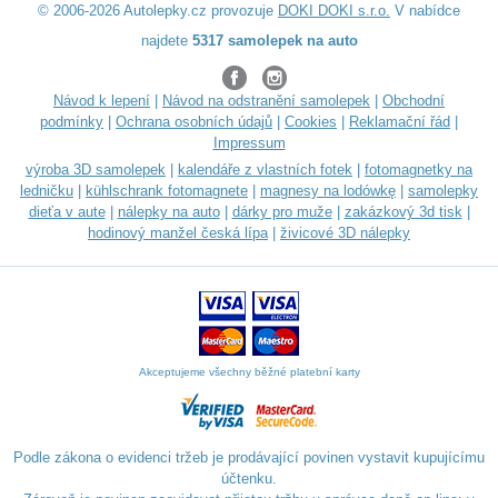
© 2006-2026 Autolepky.cz provozuje
DOKI DOKI s.r.o.
V nabídce
najdete
5317 samolepek na auto
Návod k lepení
|
Návod na odstranění samolepek
|
Obchodní
podmínky
|
Ochrana osobních údajů
|
Cookies
|
Reklamační řád
|
Impressum
výroba 3D samolepek
|
kalendáře z vlastních fotek
|
fotomagnetky na
ledničku
|
kühlschrank fotomagnete
|
magnesy na lodówkę
|
samolepky
dieťa v aute
|
nálepky na auto
|
dárky pro muže
|
zakázkový 3d tisk
|
hodinový manžel česká lípa
|
živicové 3D nálepky
Akceptujeme všechny běžné platební karty
Podle zákona o evidenci tržeb je prodávající povinen vystavit kupujícímu
účtenku.