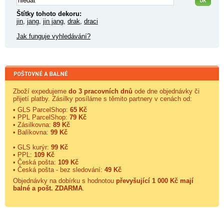
Štítky tohoto dekoru:
jin
,
jang
,
jin jang
,
drak
,
draci
Jak funguje vyhledávání?
Zboží expedujeme
do 3 pracovních dnů
ode dne objednávky či
přijetí platby. Zásilky posíláme s těmito partnery v cenách od:
• GLS ParcelShop:
65 Kč
• PPL ParcelShop:
79 Kč
• Zásilkovna:
89 Kč
• Balíkovna:
99 Kč
• GLS kurýr:
99 Kč
• PPL:
109 Kč
• Česká pošta:
109 Kč
• Česká pošta - bez sledování:
49 Kč
Objednávky na dobírku s hodnotou
převyšující 1 000 Kč mají
balné a
pošt. ZDARMA
.