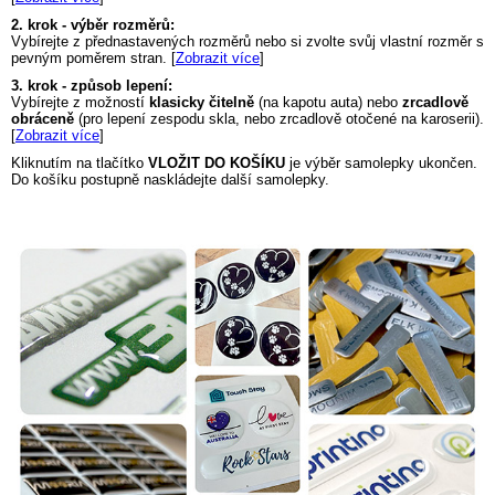
2. krok - výběr rozměrů:
Vybírejte z přednastavených rozměrů nebo si zvolte svůj vlastní rozměr s
pevným poměrem stran. [
Zobrazit více
]
3. krok - způsob lepení:
Vybírejte z možností
klasicky čitelně
(na kapotu auta) nebo
zrcadlově
obráceně
(pro lepení zespodu skla, nebo zrcadlově otočené na karoserii).
[
Zobrazit více
]
Kliknutím na tlačítko
VLOŽIT DO KOŠÍKU
je výběr samolepky ukončen.
Do košíku postupně naskládejte další samolepky.