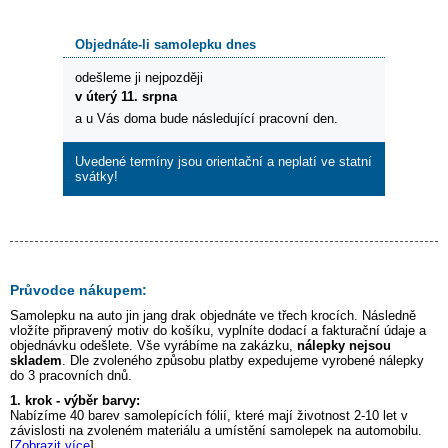
Objednáte-li samolepku dnes
odešleme ji nejpozději
v úterý 11. srpna
a u Vás doma bude následující pracovní den.
Uvedené termíny jsou orientační a neplatí ve statní
svátky!
Průvodce nákupem:
Samolepku na auto
jin jang drak
objednáte ve třech krocích. Následně
vložíte připravený motiv do košíku, vyplníte dodací a fakturační údaje a
objednávku odešlete. Vše vyrábíme na zakázku,
nálepky nejsou
skladem
. Dle zvoleného způsobu platby expedujeme vyrobené nálepky
do 3 pracovních dnů.
1. krok - výběr barvy:
Nabízíme 40 barev samolepících fólií, které mají životnost 2-10 let v
závislosti na zvoleném materiálu a umístění samolepek na automobilu.
[
Zobrazit více
]