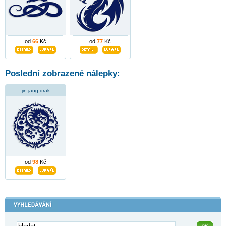
od
66
Kč
od
77
Kč
Poslední zobrazené nálepky:
jin jang drak
od
98
Kč