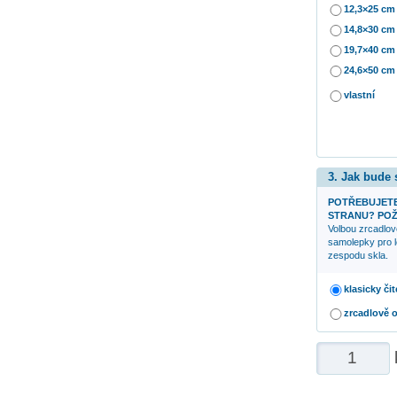
12,3×25 cm
14,8×30 cm
19,7×40 cm
24,6×50 cm
vlastní
3. Jak bude
POTŘEBUJETE
STRANU? POŽ
Volbou zrcadlov
samolepky pro l
zespodu skla.
klasicky čit
zrcadlově 