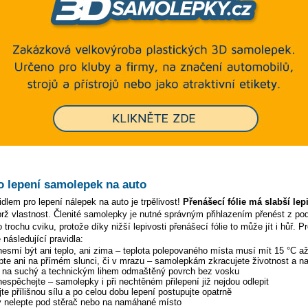
o lepení samolepek na auto
dlem pro lepení nálepek na auto je trpělivost!
Přenášecí fólie má slabší lep
ýbrž vlastnost. Členité samolepky je nutné správným přihlazením přenést z p
 trochu cviku, protože díky nižší lepivosti přenášecí fólie to může jít i hůř. P
 následující pravidla:
 nesmí být ani teplo, ani zima – teplota polepovaného místa musí mít 15 °C a
pte ani na přímém slunci, či v mrazu – samolepkám zkracujete životnost a na
y na suchý a technickým lihem odmaštěný povrch bez vosku
 nespěchejte – samolepky i při nechtěném přilepení již nejdou odlepit
te přílišnou sílu a po celou dobu lepení postupujte opatrně
 nelepte pod stěrač nebo na namáhané místo