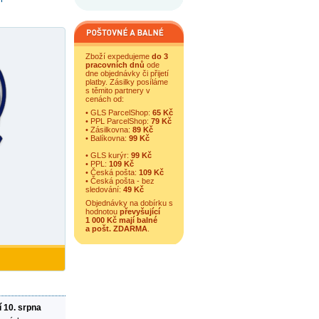
Zboží expedujeme
do 3
pracovních dnů
ode
dne objednávky či přijetí
platby. Zásilky posíláme
s těmito partnery v
cenách od:
• GLS ParcelShop:
65 Kč
• PPL ParcelShop:
79 Kč
• Zásilkovna:
89 Kč
• Balíkovna:
99 Kč
• GLS kurýr:
99 Kč
• PPL:
109 Kč
• Česká pošta:
109 Kč
• Česká pošta - bez
sledování:
49 Kč
Objednávky na dobírku s
hodnotou
převyšující
1 000 Kč mají balné
a
pošt. ZDARMA
.
í 10. srpna