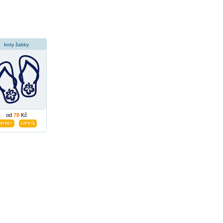
boty žabky
od
78
Kč