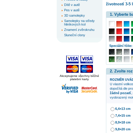
životností 3-5 l
Dítě v autě
Pes v autě
1. Vyberte 
3D samolepky
Samolepky na středy
hliníkových kol
Znamení zvěrokruhu
Sluneční clony
Speciální fólie:
2. Zvolte ro
Akceptujeme všechny běžné
platební karty
ROZMĚR UVÁD
U vlastní veliko
dopočítá dle pr
žádné pozadí
,
vyobrazený mot
6,4×13 cm
7,4×15 cm
8,9×18 cm
9,8×20 cm