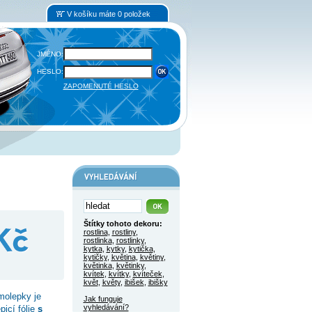
V košíku máte 0 položek
JMÉNO:
HESLO:
ZAPOMENUTÉ HESLO
Štítky tohoto dekoru:
rostlina
,
rostliny
,
rostlinka
,
rostlinky
,
kytka
,
kytky
,
kytička
,
kytičky
,
květina
,
květiny
,
květinka
,
květinky
,
kvítek
,
kvítky
,
kvíteček
,
květ
,
květy
,
ibišek
,
ibišky
molepky je
Jak funguje
vyhledávání?
picí fólie
s