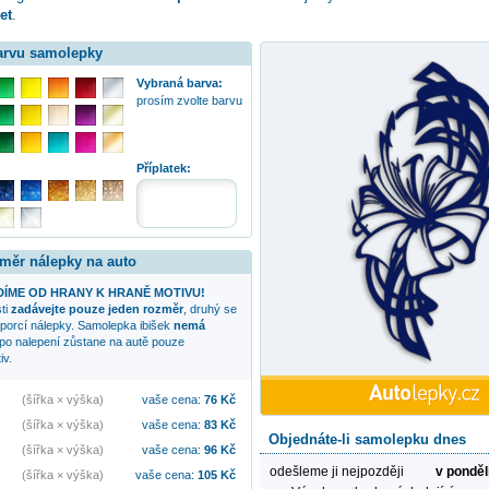
et
.
barvu samolepky
Vybraná barva:
prosím zvolte barvu
Příplatek:
změr nálepky na auto
ÍME OD HRANY K HRANĚ MOTIVU!
sti
zadávejte pouze jeden rozměr
, druhý se
oporcí nálepky. Samolepka
ibišek
nemá
 po nalepení zůstane na autě pouze
iv.
(šířka × výška)
vaše cena:
76
Kč
(šířka × výška)
vaše cena:
83
Kč
Objednáte-li samolepku dnes
(šířka × výška)
vaše cena:
96
Kč
odešleme ji nejpozději
v ponděl
(šířka × výška)
vaše cena:
105
Kč