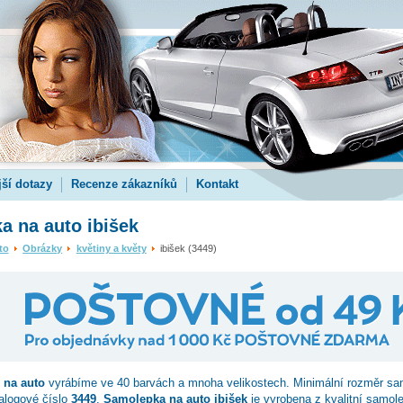
jší dotazy
Recenze zákazníků
Kontakt
a na auto ibišek
to
Obrázky
květiny a květy
ibišek (3449)
na auto
vyrábíme ve 40 barvách a mnoha velikostech. Minimální rozměr sa
talogové číslo
3449
.
Samolepka na auto ibišek
je vyrobena z kvalitní samole