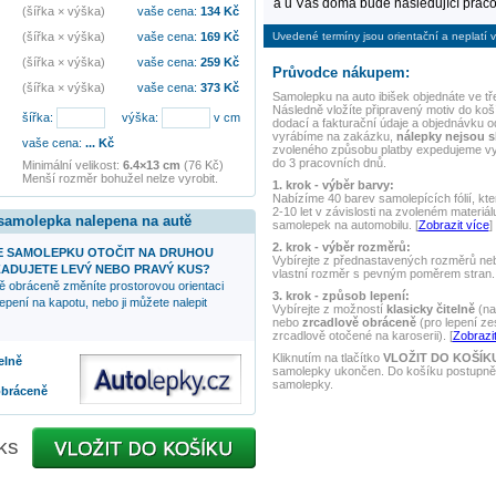
a u Vás doma bude následující praco
(šířka × výška)
vaše cena:
134
Kč
Uvedené termíny jsou orientační a neplatí v
(šířka × výška)
vaše cena:
169
Kč
(šířka × výška)
vaše cena:
259
Kč
Průvodce nákupem:
(šířka × výška)
vaše cena:
373
Kč
Samolepku na auto
ibišek
objednáte ve tř
Následně vložíte připravený motiv do koší
šířka:
výška:
v cm
dodací a fakturační údaje a objednávku o
vyrábíme na zakázku,
nálepky nejsou 
vaše cena:
...
Kč
zvoleného způsobu platby expedujeme v
do 3 pracovních dnů.
Minimální velikost:
6.4×13 cm
(76 Kč)
Menší rozměr bohužel nelze vyrobit.
1. krok - výběr barvy:
Nabízíme 40 barev samolepících fólií, kte
2-10 let v závislosti na zvoleném materiál
 samolepka nalepena na autě
samolepek na automobilu. [
Zobrazit více
]
2. krok - výběr rozměrů:
 SAMOLEPKU OTOČIT NA DRUHOU
Vybírejte z přednastavených rozměrů nebo
ADUJETE LEVÝ NEBO PRAVÝ KUS?
vlastní rozměr s pevným poměrem stran. 
ě obráceně změníte prostorovou orientaci
3. krok - způsob lepení:
epení na kapotu, nebo ji můžete nalepit
Vybírejte z možností
klasicky čitelně
(na
nebo
zrcadlově obráceně
(pro lepení ze
zrcadlově otočené na karoserii). [
Zobrazit
Kliknutím na tlačítko
VLOŽIT DO KOŠÍK
elně
samolepky ukončen. Do košíku postupně 
samolepky.
obráceně
ks