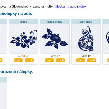
tovar na Slovensko? Prezrite si motív
nálepka na auto ibištek
molepky na auto:
ibišek
ibišek s lístky
květy ibišku
od
94
Kč
od
75
Kč
od
81
Kč
obrazené nálepky: