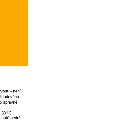
ivost
– není
odkladového
ro správné
ž 30 °C
 autě nedrží