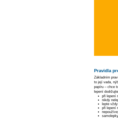
Pravidla pr
Základním pravi
to její vada, n
papíru – chce to
lepení dodržujte
při lepení
nikdy nele
lepte vžd
při lepení
nepoužívej
samolepky