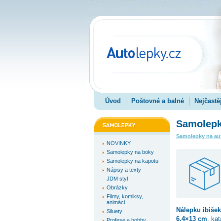
Úvod
Poštovné a balné
Nejčastě
Samolepk
Samolepky na au
NOVINKY
Samolepky na boky
Samolepky na kapotu
Nápisy a texty
JDM styl
Obrázky
Filmy, komiksy,
animáci
Nálepku
ibišek
Siluety
6.4×13 cm
, ka
Profese a hobby