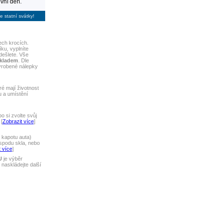
vní den.
e statní svátky!
ech krocích.
ku, vyplníte
dešlete. Vše
skladem
. Dle
yrobené nálepky
ré mají životnost
u a umístění
 si zvolte svůj
[
Zobrazit více
]
 kapotu auta)
spodu skla, nebo
 více
]
U
je výběr
naskládejte další