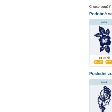
Chcete doručiť 
Podobné sa
ibišek
od
70
Kč
Poslední z
ibišek