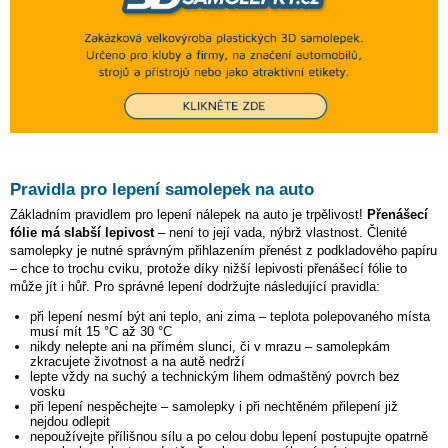
Pravidla pro lepení samolepek na auto
Základním pravidlem pro lepení nálepek na auto je trpělivost!
Přenášecí
fólie má slabší lepivost
– není to její vada, nýbrž vlastnost. Členité
samolepky je nutné správným přihlazením přenést z podkladového papíru
– chce to trochu cviku, protože díky nižší lepivosti přenášecí fólie to
může jít i hůř. Pro správné lepení dodržujte následující pravidla:
při lepení nesmí být ani teplo, ani zima – teplota polepovaného místa
musí mít 15 °C až 30 °C
nikdy nelepte ani na přímém slunci, či v mrazu – samolepkám
zkracujete životnost a na autě nedrží
lepte vždy na suchý a technickým lihem odmaštěný povrch bez
vosku
při lepení nespěchejte – samolepky i při nechtěném přilepení již
nejdou odlepit
nepoužívejte přílišnou sílu a po celou dobu lepení postupujte opatrně