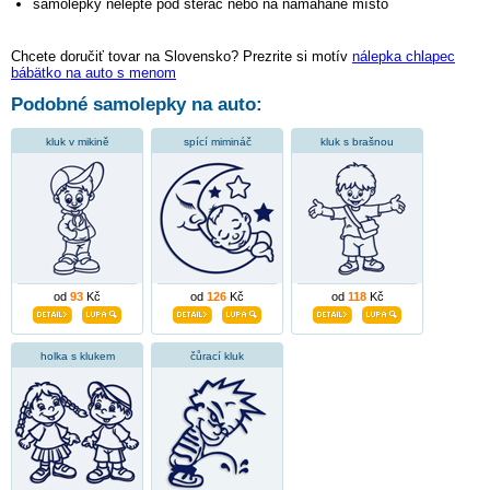
samolepky nelepte pod stěrač nebo na namáhané místo
Chcete doručiť tovar na Slovensko? Prezrite si motív
nálepka chlapec
bábätko na auto s menom
Podobné samolepky na auto:
kluk v mikině
spící mimináč
kluk s brašnou
od
93
Kč
od
126
Kč
od
118
Kč
holka s klukem
čůrací kluk