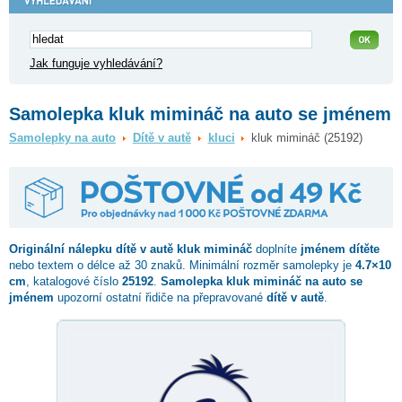
Jak funguje vyhledávání?
Samolepka kluk mimináč na auto se jménem
Samolepky na auto
Dítě v autě
kluci
kluk mimináč (25192)
Originální nálepku dítě v autě
kluk mimináč
doplníte
jménem dítěte
nebo textem o délce až 30 znaků. Minimální rozměr samolepky je
4.7×10
cm
, katalogové číslo
25192
.
Samolepka kluk mimináč na auto se
jménem
upozorní ostatní řidiče na přepravované
dítě v autě
.