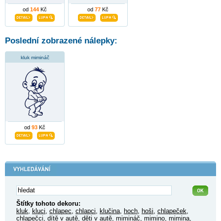
od
144
Kč
od
77
Kč
Poslední zobrazené nálepky:
kluk mimináč
od
93
Kč
Štítky tohoto dekoru:
kluk
,
kluci
,
chlapec
,
chlapci
,
klučina
,
hoch
,
hoši
,
chlapeček
,
chlapečci
,
dítě v autě
,
děti v autě
,
mimináč
,
mimino
,
mimina
,