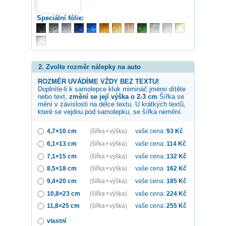
Speciální fólie:
2. Zvolte rozměr nálepky na auto
ROZMĚR UVÁDÍME VŽDY BEZ TEXTU!
Doplníte-li k samolepce
kluk mimináč
jméno dítěte
nebo text,
změní se její výška o 2-3 cm
Šířka se
mění v závislosti na délce textu. U krátkých textů,
které se vejdou pod samolepku, se šířka nemění.
4,7×10 cm
(šířka × výška)
vaše cena:
93
Kč
6,1×13 cm
(šířka × výška)
vaše cena:
114
Kč
7,1×15 cm
(šířka × výška)
vaše cena:
132
Kč
8,5×18 cm
(šířka × výška)
vaše cena:
162
Kč
9,4×20 cm
(šířka × výška)
vaše cena:
185
Kč
10,8×23 cm
(šířka × výška)
vaše cena:
224
Kč
11,8×25 cm
(šířka × výška)
vaše cena:
255
Kč
vlastní