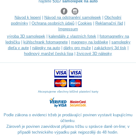
najdete
5317 samolepek na auto
Návod k lepení
|
Návod na odstranění samolepek
|
Obchodní
podmínky
|
Ochrana osobních údajů
|
Cookies
|
Reklamační řád
|
Impressum
výroba 3D samolepek
|
kalendáře z vlastních fotek
|
fotomagnetky na
ledničku
|
kühlschrank fotomagnete
|
magnesy na lodówkę
|
samolepky
dieťa v aute
|
nálepky na auto
|
dárky pro muže
|
zakázkový 3d tisk
|
hodinový manžel česká lípa
|
živicové 3D nálepky
Akceptujeme všechny běžné platební karty
Podle zákona o evidenci tržeb je prodávající povinen vystavit kupujícímu
účtenku.
Zároveň je povinen zaevidovat přijatou tržbu u správce daně on-line; v
případě technického výpadku pak nejpozději do 48 hodin.