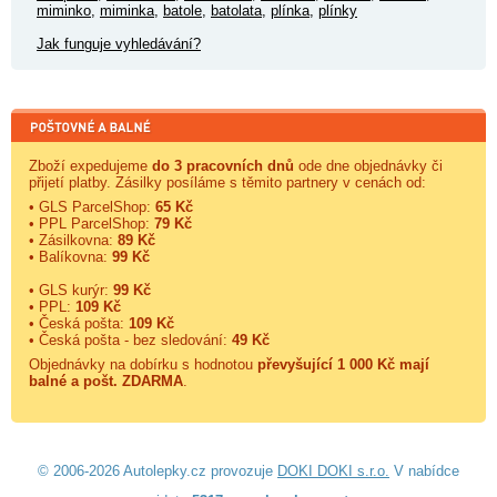
miminko
,
miminka
,
batole
,
batolata
,
plínka
,
plínky
Jak funguje vyhledávání?
Zboží expedujeme
do 3 pracovních dnů
ode dne objednávky či
přijetí platby. Zásilky posíláme s těmito partnery v cenách od:
• GLS ParcelShop:
65 Kč
• PPL ParcelShop:
79 Kč
• Zásilkovna:
89 Kč
• Balíkovna:
99 Kč
• GLS kurýr:
99 Kč
• PPL:
109 Kč
• Česká pošta:
109 Kč
• Česká pošta - bez sledování:
49 Kč
Objednávky na dobírku s hodnotou
převyšující 1 000 Kč mají
balné a
pošt. ZDARMA
.
© 2006-2026 Autolepky.cz provozuje
DOKI DOKI s.r.o.
V nabídce