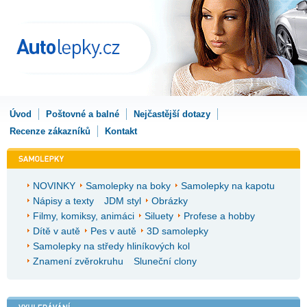
Úvod
Poštovné a balné
Nejčastější dotazy
Recenze zákazníků
Kontakt
NOVINKY
Samolepky na boky
Samolepky na kapotu
Nápisy a texty
JDM styl
Obrázky
Filmy, komiksy, animáci
Siluety
Profese a hobby
Dítě v autě
Pes v autě
3D samolepky
Samolepky na středy hliníkových kol
Znamení zvěrokruhu
Sluneční clony