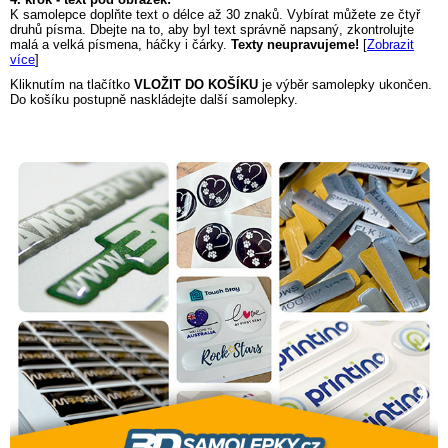
K samolepce doplňte text o délce až 30 znaků. Vybírat můžete ze čtyř
druhů písma. Dbejte na to, aby byl text správně napsaný, zkontrolujte
malá a velká písmena, háčky i čárky.
Texty neupravujeme!
[
Zobrazit
více
]
Kliknutím na tlačítko
VLOŽIT DO KOŠÍKU
je výběr samolepky ukončen.
Do košíku postupně naskládejte další samolepky.