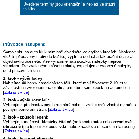
Uvedené termíny jsou orientační a neplatí ve statní
svátky!
Průvodce nákupem:
Samolepku na auto
kluk mimináč
objednáte ve čtyřech krocích. Následně
vložíte připravený motiv do košíku, vyplníte dodací a fakturační údaje a
objednávku odešlete. Vše vyrábíme na zakázku,
nálepky nejsou
skladem
. Dle zvoleného způsobu platby expedujeme vyrobené nálepky
do 3 pracovních dnů.
1. krok - výběr barvy:
Nabízíme 40 barev samolepících fólií, které mají životnost 2-10 let v
závislosti na zvoleném materiálu a umístění samolepek na automobilu.
[
Zobrazit více
]
2. krok - výběr rozměrů:
Vybírejte z přednastavených rozměrů nebo si zvolte svůj vlastní rozměr s
pevným poměrem stran. [
Zobrazit více
]
3. krok - způsob lepení:
Vybírejte z možností
klasicky čitelně
(na kapotu auta) nebo
zrcadlově
obráceně
(pro lepení zespodu skla, nebo zrcadlově otočené na karoserii).
[
Zobrazit více
]
4. krok - text pod obrázek: