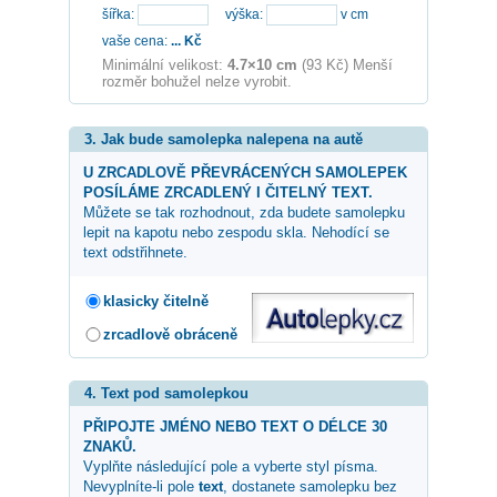
šířka:
výška:
v cm
vaše cena:
...
Kč
Minimální velikost:
4.7×10 cm
(93 Kč) Menší
rozměr bohužel nelze vyrobit.
3. Jak bude samolepka nalepena na autě
U ZRCADLOVĚ PŘEVRÁCENÝCH SAMOLEPEK
POSÍLÁME ZRCADLENÝ I ČITELNÝ TEXT.
Můžete se tak rozhodnout, zda budete samolepku
lepit na kapotu nebo zespodu skla. Nehodící se
text odstřihnete.
klasicky čitelně
zrcadlově obráceně
4. Text pod samolepkou
PŘIPOJTE JMÉNO NEBO TEXT O DÉLCE 30
ZNAKŮ.
Vyplňte následující pole a vyberte styl písma.
Nevyplníte-li pole
text
, dostanete samolepku bez