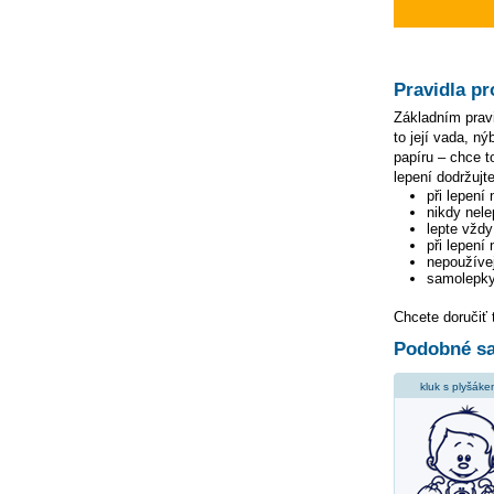
Pravidla pr
Základním pravi
to její vada, n
papíru – chce to
lepení dodržujte
při lepení
nikdy nele
lepte vžd
při lepení
nepoužívej
samolepky
Chcete doručiť 
Podobné sa
kluk s plyšák