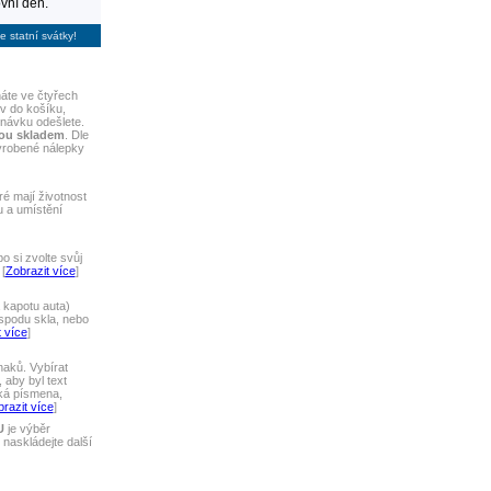
vní den.
e statní svátky!
áte ve čtyřech
iv do košíku,
dnávku odešlete.
sou skladem
. Dle
yrobené nálepky
ré mají životnost
u a umístění
 si zvolte svůj
[
Zobrazit více
]
 kapotu auta)
spodu skla, nebo
 více
]
naků. Vybírat
 aby byl text
lká písmena,
razit více
]
U
je výběr
naskládejte další