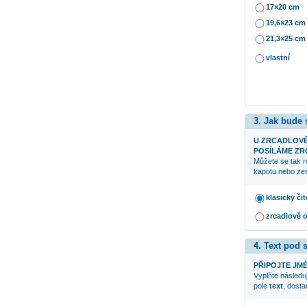
17×20 cm
19,6×23 cm
21,3×25 cm
vlastní
3. Jak bude
U ZRCADLOV
POSÍLÁME ZRC
Můžete se tak r
kapotu nebo zes
klasicky čit
zrcadlově 
4. Text pod
PŘIPOJTE JMÉ
Vyplňte následuj
pole
text
, dost