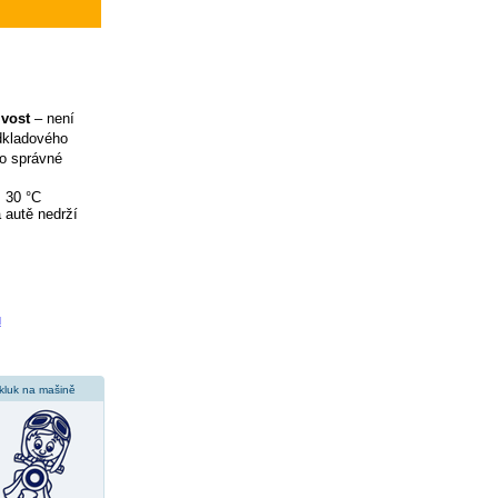
ivost
– není
odkladového
ro správné
ž 30 °C
 autě nedrží
u
kluk na mašině