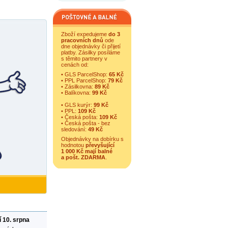
Zboží expedujeme
do 3
pracovních dnů
ode
dne objednávky či přijetí
platby. Zásilky posíláme
s těmito partnery v
cenách od:
• GLS ParcelShop:
65 Kč
• PPL ParcelShop:
79 Kč
• Zásilkovna:
89 Kč
• Balíkovna:
99 Kč
• GLS kurýr:
99 Kč
• PPL:
109 Kč
• Česká pošta:
109 Kč
• Česká pošta - bez
sledování:
49 Kč
Objednávky na dobírku s
hodnotou
převyšující
1 000 Kč mají balné
a
pošt. ZDARMA
.
í 10. srpna