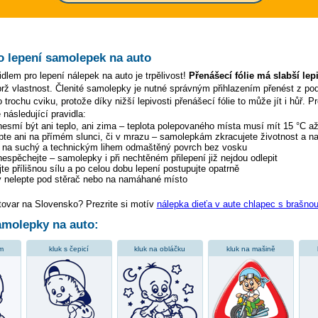
o lepení samolepek na auto
dlem pro lepení nálepek na auto je trpělivost!
Přenášecí fólie má slabší lep
ýbrž vlastnost. Členité samolepky je nutné správným přihlazením přenést z p
 trochu cviku, protože díky nižší lepivosti přenášecí fólie to může jít i hůř. P
 následující pravidla:
 nesmí být ani teplo, ani zima – teplota polepovaného místa musí mít 15 °C a
pte ani na přímém slunci, či v mrazu – samolepkám zkracujete životnost a na
y na suchý a technickým lihem odmaštěný povrch bez vosku
 nespěchejte – samolepky i při nechtěném přilepení již nejdou odlepit
te přílišnou sílu a po celou dobu lepení postupujte opatrně
 nelepte pod stěrač nebo na namáhané místo
tovar na Slovensko? Prezrite si motív
nálepka dieťa v aute chlapec s brašno
molepky na auto:
em
kluk s čepicí
kluk na obláčku
kluk na mašině