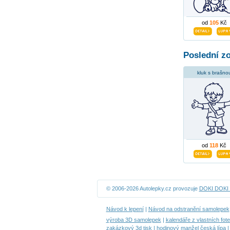
od
105
Kč
Poslední z
kluk s brašno
od
118
Kč
© 2006-2026 Autolepky.cz provozuje
DOKI DOKI s
Návod k lepení
|
Návod na odstranění samolepek
výroba 3D samolepek
|
kalendáře z vlastních fot
zakázkový 3d tisk
|
hodinový manžel česká lípa