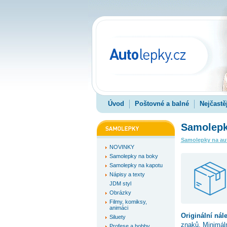
Úvod
Poštovné a balné
Nejčastě
Samolepka
Samolepky na au
NOVINKY
Samolepky na boky
Samolepky na kapotu
Nápisy a texty
JDM styl
Obrázky
Filmy, komiksy,
animáci
Originální nál
Siluety
znaků. Minimál
Profese a hobby