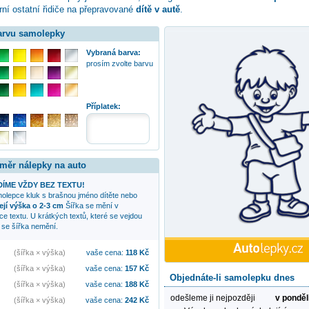
ní ostatní řidiče na přepravované
dítě v autě
.
barvu samolepky
Vybraná barva:
prosím zvolte barvu
Příplatek:
změr nálepky na auto
ÍME VŽDY BEZ TEXTU!
amolepce
kluk s brašnou
jméno dítěte nebo
ejí výška o 2-3 cm
Šířka se mění v
lce textu. U krátkých textů, které se vejdou
se šířka nemění.
(šířka × výška)
vaše cena:
118
Kč
(šířka × výška)
vaše cena:
157
Kč
Objednáte-li samolepku dnes
(šířka × výška)
vaše cena:
188
Kč
odešleme ji nejpozději
v ponděl
(šířka × výška)
vaše cena:
242
Kč