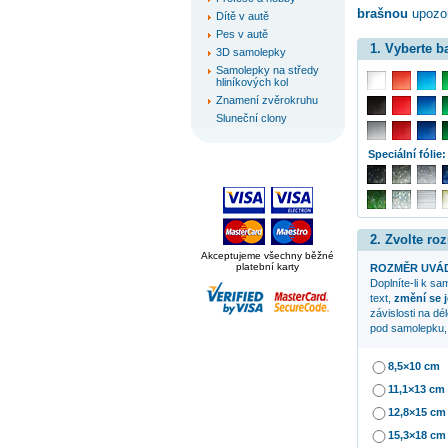
brašnou
upozor
Dítě v autě
Pes v autě
1. Vyberte 
3D samolepky
Samolepky na středy
hliníkových kol
Znamení zvěrokruhu
Sluneční clony
Speciální fólie:
2. Zvolte ro
Akceptujeme všechny běžné
platební karty
ROZMĚR UVÁD
Doplníte-li k s
text,
změní se j
závislosti na dé
pod samolepku, 
8,5×10 cm
11,1×13 cm
12,8×15 cm
15,3×18 cm