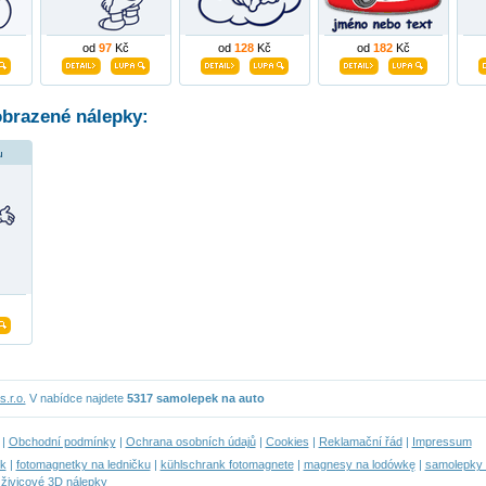
od
97
Kč
od
128
Kč
od
182
Kč
obrazené nálepky:
u
.r.o.
V nabídce najdete
5317 samolepek na auto
|
Obchodní podmínky
|
Ochrana osobních údajů
|
Cookies
|
Reklamační řád
|
Impressum
ek
|
fotomagnetky na ledničku
|
kühlschrank fotomagnete
|
magnesy na lodówkę
|
samolepky d
|
živicové 3D nálepky