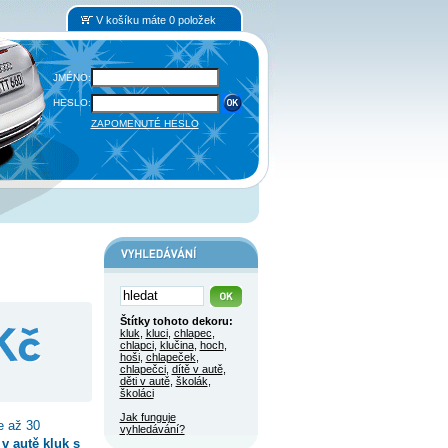
V košíku máte 0 položek
JMÉNO:
HESLO:
ZAPOMENUTÉ HESLO
Štítky tohoto dekoru:
kluk
,
kluci
,
chlapec
,
chlapci
,
klučina
,
hoch
,
hoši
,
chlapeček
,
chlapečci
,
dítě v autě
,
děti v autě
,
školák
,
školáci
Jak funguje
e až 30
vyhledávání?
v autě kluk s