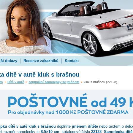
jší dotazy
Recenze zákazníků
Kontakt
 dítě v autě kluk s brašnou
to
Dítě v autě
originální samolepky se jménem
kluk s brašnou (22128)
epku dítě v autě
kluk s brašnou
doplníte
jménem dítěte
nebo textem o délc
ní rozměr samolepky je
8.5×10 cm
, katalogové číslo
22128
.
Samolepka dítě 