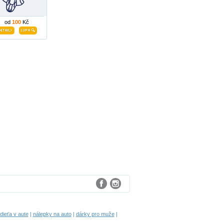
od
100
Kč
ieťa v aute
|
nálepky na auto
|
dárky pro muže
|