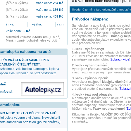
a u Vás doma bude následující praco
(šířka × výška)
vaše cena:
284
Kč
Uvedené termíny jsou orientační a neplatí v
(šířka × výška)
vaše cena:
356
Kč
(šířka × výška)
vaše cena:
409
Kč
Průvodce nákupem:
šířka:
výška:
v cm
Samolepku na auto
kluk s brašnou
objedn
krocích. Následně vložíte připravený mot
vaše cena:
...
Kč
vyplníte dodací a fakturační údaje a obje
Vše vyrábíme na zakázku,
nálepky nej
Minimální velikost:
8.5×10 cm
(118 Kč)
zvoleného způsobu platby expedujeme v
Menší rozměr bohužel nelze vyrobit.
do 3 pracovních dnů.
1. krok - výběr barvy:
 samolepka nalepena na autě
Nabízíme 40 barev samolepících fólií, kte
2-10 let v závislosti na zvoleném materiál
samolepek na automobilu. [
Zobrazit více
]
Ě PŘEVRÁCENÝCH SAMOLEPEK
ADLENÝ I ČITELNÝ TEXT.
2. krok - výběr rozměrů:
Vybírejte z přednastavených rozměrů nebo
ozhodnout, zda budete samolepku lepit na
vlastní rozměr s pevným poměrem stran. 
podu skla. Nehodící se text odstřihnete.
3. krok - způsob lepení:
Vybírejte z možností
klasicky čitelně
(na
elně
nebo
zrcadlově obráceně
(pro lepení ze
zrcadlově otočené na karoserii). [
Zobrazit
obráceně
4. krok - text pod obrázek:
K samolepce doplňte text o délce až 30 z
můžete ze čtyř druhů písma. Dbejte na to,
 samolepkou
správně napsaný, zkontrolujte malá a ve
háčky i čárky.
Texty neupravujeme!
[
Zob
NO NEBO TEXT O DÉLCE 30 ZNAKŮ.
Kliknutím na tlačítko
VLOŽIT DO KOŠÍK
ící pole a vyberte styl písma. Nevyplníte-li
samolepky ukončen. Do košíku postupně 
samolepky.
anete samolepku bez textu (pouze obrázek).