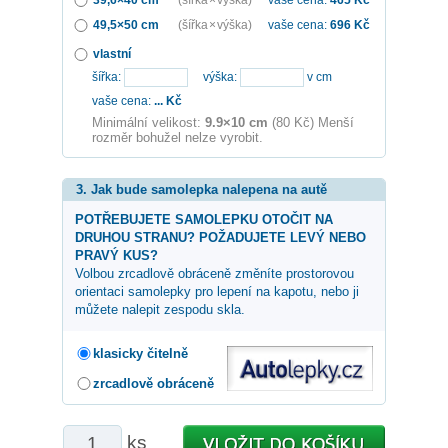
49,5×50 cm
(šířka × výška)
vaše cena:
696
Kč
vlastní
šířka:
výška:
v cm
vaše cena:
...
Kč
Minimální velikost:
9.9×10 cm
(80 Kč) Menší
rozměr bohužel nelze vyrobit.
3. Jak bude samolepka nalepena na autě
POTŘEBUJETE SAMOLEPKU OTOČIT NA
DRUHOU STRANU? POŽADUJETE LEVÝ NEBO
PRAVÝ KUS?
Volbou zrcadlově obráceně změníte prostorovou
orientaci samolepky pro lepení na kapotu, nebo ji
můžete nalepit zespodu skla.
klasicky čitelně
zrcadlově obráceně
ks