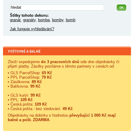
Štítky tohoto dekoru:
granát
,
granáty
,
bomba
,
bomby
,
bomb
Jak funguje vyhledávání?
Zboží expedujeme
do 3 pracovních dnů
ode dne objednávky či
přijetí platby. Zásilky posíláme s těmito partnery v cenách od:
• GLS ParcelShop:
65 Kč
• PPL ParcelShop:
79 Kč
• Zásilkovna:
89 Kč
• Balíkovna:
99 Kč
• GLS kurýr:
99 Kč
• PPL:
109 Kč
• Česká pošta:
109 Kč
• Česká pošta - bez sledování:
49 Kč
Objednávky na dobírku s hodnotou
převyšující 1 000 Kč mají
balné a
pošt. ZDARMA
.