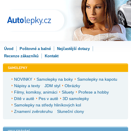
Úvod
Poštovné a balné
Nejčastější dotazy
Recenze zákazníků
Kontakt
NOVINKY
Samolepky na boky
Samolepky na kapotu
Nápisy a texty
JDM styl
Obrázky
Filmy, komiksy, animáci
Siluety
Profese a hobby
Dítě v autě
Pes v autě
3D samolepky
Samolepky na středy hliníkových kol
Znamení zvěrokruhu
Sluneční clony