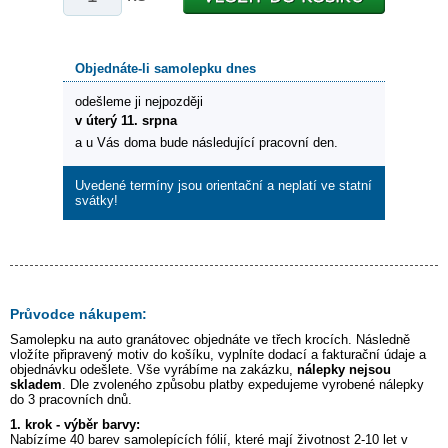
Objednáte-li samolepku dnes
odešleme ji nejpozději
v úterý 11. srpna
a u Vás doma bude následující pracovní den.
Uvedené termíny jsou orientační a neplatí ve statní
svátky!
Průvodce nákupem:
Samolepku na auto
granátovec
objednáte ve třech krocích. Následně
vložíte připravený motiv do košíku, vyplníte dodací a fakturační údaje a
objednávku odešlete. Vše vyrábíme na zakázku,
nálepky nejsou
skladem
. Dle zvoleného způsobu platby expedujeme vyrobené nálepky
do 3 pracovních dnů.
1. krok - výběr barvy:
Nabízíme 40 barev samolepících fólií, které mají životnost 2-10 let v