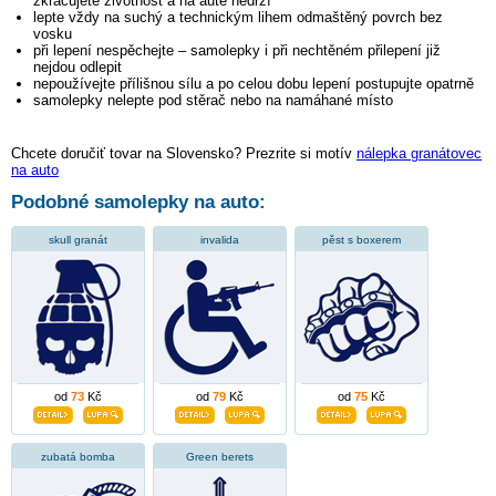
zkracujete životnost a na autě nedrží
lepte vždy na suchý a technickým lihem odmaštěný povrch bez
vosku
při lepení nespěchejte – samolepky i při nechtěném přilepení již
nejdou odlepit
nepoužívejte přílišnou sílu a po celou dobu lepení postupujte opatrně
samolepky nelepte pod stěrač nebo na namáhané místo
Chcete doručiť tovar na Slovensko? Prezrite si motív
nálepka granátovec
na auto
Podobné samolepky na auto:
skull granát
invalida
pěst s boxerem
od
73
Kč
od
79
Kč
od
75
Kč
zubatá bomba
Green berets