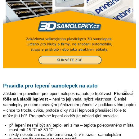
Pravidla pro lepení samolepek na auto
Základním pravidlem pro lepení nálepek na auto je trpělivost!
Přenášecí
fólie má slabší lepivost
– není to její vada, nýbrž vlastnost. Členité
samolepky je nutné správným přihlazením přenést z podkladového papíru
– chce to trochu cviku, protože díky nižší lepivosti přenášecí fólie to
může jít i hůř. Pro správné lepení dodržujte následující pravidla:
při lepení nesmí být ani teplo, ani zima – teplota polepovaného místa
musí mít 15 °C až 30 °C
nikdy nelepte ani na přímém slunci, či v mrazu – samolepkám