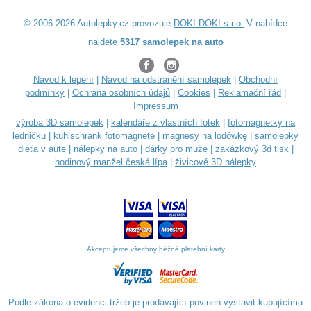
© 2006-2026 Autolepky.cz provozuje
DOKI DOKI s.r.o.
V nabídce
najdete
5317 samolepek na auto
Návod k lepení
|
Návod na odstranění samolepek
|
Obchodní
podmínky
|
Ochrana osobních údajů
|
Cookies
|
Reklamační řád
|
Impressum
výroba 3D samolepek
|
kalendáře z vlastních fotek
|
fotomagnetky na
ledničku
|
kühlschrank fotomagnete
|
magnesy na lodówkę
|
samolepky
dieťa v aute
|
nálepky na auto
|
dárky pro muže
|
zakázkový 3d tisk
|
hodinový manžel česká lípa
|
živicové 3D nálepky
Akceptujeme všechny běžné platební karty
Podle zákona o evidenci tržeb je prodávající povinen vystavit kupujícímu