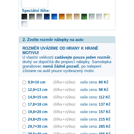
Speciální fólie:
2. Zvolte rozměr nálepky na auto
ROZMĚR UVÁDÍME OD HRANY K HRANĚ
MOTIVU!
U vlastní velikosti
zadávejte pouze jeden rozměr
,
druhý se dopočítá dle proporcí nálepky. Samolepka
granátovec
nemá žádné pozadí
, po nalepení
zůstane na autě pouze vyobrazený motiv.
9,9×10 cm
(šířka × výška)
vaše cena:
80
Kč
12,9×13 cm
(šířka × výška)
vaše cena:
98
Kč
14,9×15 cm
(šířka × výška)
vaše cena:
112
Kč
17,8×18 cm
(šířka × výška)
vaše cena:
137
Kč
19,8×20 cm
(šířka × výška)
vaše cena:
157
Kč
24,8×25 cm
(šířka × výška)
vaše cena:
215
Kč
29,7×30 cm
(šířka × výška)
vaše cena:
285
Kč
39,6×40 cm
(šířka × výška)
vaše cena:
465
Kč