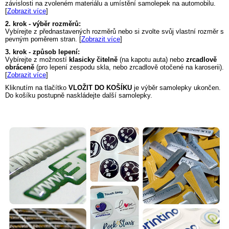
závislosti na zvoleném materiálu a umístění samolepek na automobilu.
[
Zobrazit více
]
2. krok - výběr rozměrů:
Vybírejte z přednastavených rozměrů nebo si zvolte svůj vlastní rozměr s
pevným poměrem stran. [
Zobrazit více
]
3. krok - způsob lepení:
Vybírejte z možností
klasicky čitelně
(na kapotu auta) nebo
zrcadlově
obráceně
(pro lepení zespodu skla, nebo zrcadlově otočené na karoserii).
[
Zobrazit více
]
Kliknutím na tlačítko
VLOŽIT DO KOŠÍKU
je výběr samolepky ukončen.
Do košíku postupně naskládejte další samolepky.