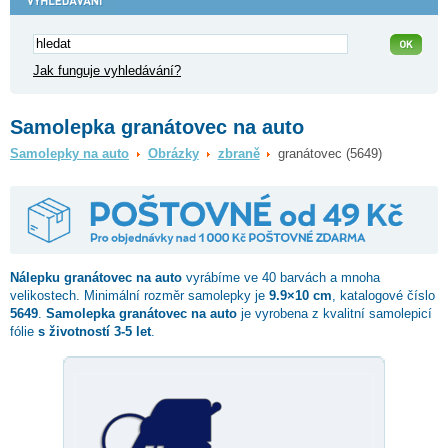
Jak funguje vyhledávání?
Samolepka granátovec na auto
Samolepky na auto
Obrázky
zbraně
granátovec (5649)
Nálepku
granátovec
na auto
vyrábíme ve 40 barvách a mnoha
velikostech. Minimální rozměr samolepky je
9.9×10 cm
, katalogové číslo
5649
.
Samolepka granátovec na auto
je vyrobena z kvalitní samolepicí
fólie
s životností 3-5 let
.