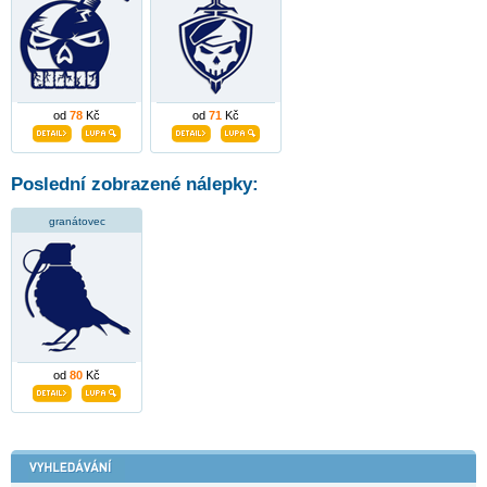
od
78
Kč
od
71
Kč
Poslední zobrazené nálepky:
granátovec
od
80
Kč