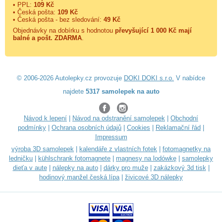
• PPL:
109 Kč
• Česká pošta:
109 Kč
• Česká pošta - bez sledování:
49 Kč
Objednávky na dobírku s hodnotou
převyšující 1 000 Kč mají
balné a
pošt. ZDARMA
.
© 2006-2026 Autolepky.cz provozuje
DOKI DOKI s.r.o.
V nabídce
najdete
5317 samolepek na auto
Návod k lepení
|
Návod na odstranění samolepek
|
Obchodní
podmínky
|
Ochrana osobních údajů
|
Cookies
|
Reklamační řád
|
Impressum
výroba 3D samolepek
|
kalendáře z vlastních fotek
|
fotomagnetky na
ledničku
|
kühlschrank fotomagnete
|
magnesy na lodówkę
|
samolepky
dieťa v aute
|
nálepky na auto
|
dárky pro muže
|
zakázkový 3d tisk
|
hodinový manžel česká lípa
|
živicové 3D nálepky