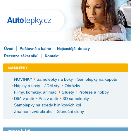
Úvod
Poštovné a balné
Nejčastější dotazy
Recenze zákazníků
Kontakt
NOVINKY
Samolepky na boky
Samolepky na kapotu
Nápisy a texty
JDM styl
Obrázky
Filmy, komiksy, animáci
Siluety
Profese a hobby
Dítě v autě
Pes v autě
3D samolepky
Samolepky na středy hliníkových kol
Znamení zvěrokruhu
Sluneční clony