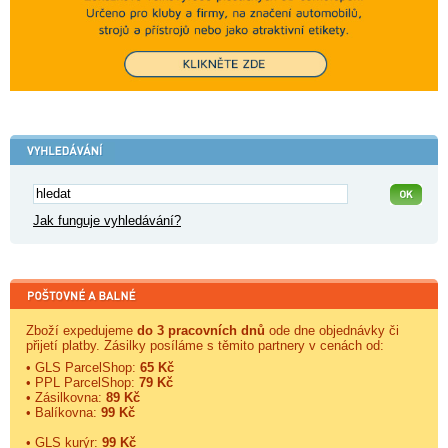
Jak funguje vyhledávání?
Zboží expedujeme
do 3 pracovních dnů
ode dne objednávky či
přijetí platby. Zásilky posíláme s těmito partnery v cenách od:
• GLS ParcelShop:
65 Kč
• PPL ParcelShop:
79 Kč
• Zásilkovna:
89 Kč
• Balíkovna:
99 Kč
• GLS kurýr:
99 Kč