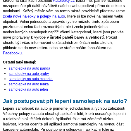
kterou na stránkách obchodu
Autolepky.cz
nabízíme, pak se rozhodně
nezapomeňte při další návštěvě našeho webu podívat přímo do sekce s
novinkami. Každý měsíc vám na tomto místě pravidelně představujeme
zcela nové nálepky a polepy na auto
, které si lze nově na našem webu
objednat. Velmi jednoduše a opravdu rychle můžete tímto způsobem
prozkoumat celou řadu rozmanitých, ale i zcela jedinečných a
neokoukaných samolepek napříč všemi kategoriemi, které jsou pro vás
nově připraveny k výrobě
v široké paletě barev a velikostí
. Pokud
chcete být včas informování o zásadních změnách nebo akcích,
přihlaste se do newsletteru nebo se staňte naším fanouškem na
Facebooku
.
Ostatní také hledají:
samolepka na auto panda
samolepky na auto pruhy
samolepky na auto motorka
samolepka na auto lebka
samolepka na auto jelen
Jak postupovat při lepení samolepek na auto?
Lepení samolepek na auto je poměrně jednoduchou a rychlou záležitostí.
Všechny polepy na auto obsahují aplikační fólií, která usnadňuje lepení i
u relativně složitějších dekorů. Aplikační fólie má záměrně nízkou
lepivost, kterou oceníte při aplikaci samotné samolepky na rovnou část
karosérie automobilu. Při postupném odlepování aplikační fólie již