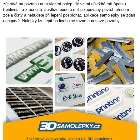
zůstává na povrchu auta vlastní polep. Je velmi důležité mít špetku
trpělivosti a zručnosti. Jestliže budete mít polepovaný povrch předem
zcela čistý a nebudete při lepení pospíchat, aplikace samolepky se zdaří
napoprvé. Nálepky lze lepit na livobolné rovné a nesavé povrchy.