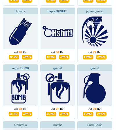
bomba
nápis OHSHIT!
japan granát
od
76
Kč
od
64
Kč
od
77
Kč
nápis BOMB
granát
granát
od
70
Kč
od
75
Kč
od
74
Kč
atomovka
bomb!
Fuck Bomb