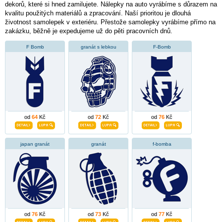
dekorů, které si hned zamilujete. Nálepky na auto vyrábíme s důrazem na
kvalitu použitých materiálů a zpracování. Naší prioritou je dlouhá
životnost samolepek v exteriéru. Přestože samolepky vyrábíme přímo na
zakázku, běžně je expedujeme už do pěti pracovních dnů.
F Bomb
granát s lebkou
F-Bomb
od
64
Kč
od
72
Kč
od
76
Kč
japan granát
granát
f-bomba
od
76
Kč
od
73
Kč
od
77
Kč