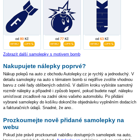
od
80
Kč
od
77
Kč
od
63
Kč
Zobrazit další samolepky s motivem bomb
Nakupujete nálepky poprvé?
Nákup polepů na auto z obchodu Autolepky.cz je rychlý a jednoduchý. V
detailu samolepky na auto s tématem bomb si nejdříve zvolíte vhodnou
barvu z celé řady oblíbených odstínů. V dalším kroku vybíráte samotný
rozměr nálepky a případně i způsob lepení, pokud budete např. nálepku
umísťovat zrcadlově na zadní okno vašeho automobilu. Po přidání
vybrané samolepky do košíku dokončíte objednávku vyplněním dodacích
a fakturačních údajů. Snadné, že ano..
Prozkoumejte nově přidané samolepky na
webu
Pokud jste právě prozkoumali nabídku dostupných samolepek na auto,