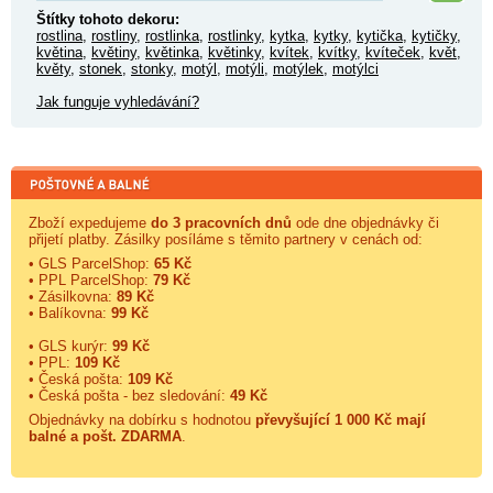
Štítky tohoto dekoru:
rostlina
,
rostliny
,
rostlinka
,
rostlinky
,
kytka
,
kytky
,
kytička
,
kytičky
,
květina
,
květiny
,
květinka
,
květinky
,
kvítek
,
kvítky
,
kvíteček
,
květ
,
květy
,
stonek
,
stonky
,
motýl
,
motýli
,
motýlek
,
motýlci
Jak funguje vyhledávání?
Zboží expedujeme
do 3 pracovních dnů
ode dne objednávky či
přijetí platby. Zásilky posíláme s těmito partnery v cenách od:
• GLS ParcelShop:
65 Kč
• PPL ParcelShop:
79 Kč
• Zásilkovna:
89 Kč
• Balíkovna:
99 Kč
• GLS kurýr:
99 Kč
• PPL:
109 Kč
• Česká pošta:
109 Kč
• Česká pošta - bez sledování:
49 Kč
Objednávky na dobírku s hodnotou
převyšující 1 000 Kč mají
balné a
pošt. ZDARMA
.