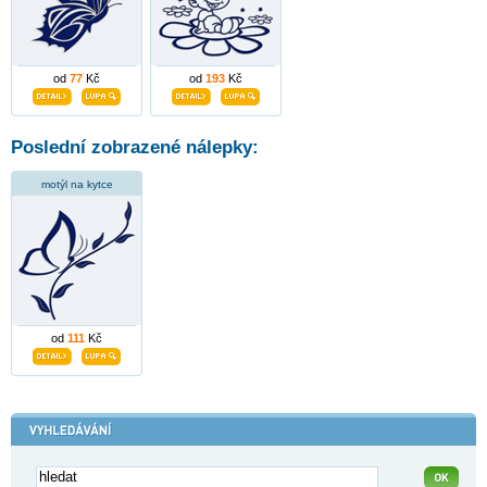
od
77
Kč
od
193
Kč
Poslední zobrazené nálepky:
motýl na kytce
od
111
Kč