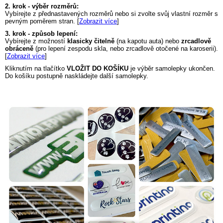
2. krok - výběr rozměrů:
Vybírejte z přednastavených rozměrů nebo si zvolte svůj vlastní rozměr s
pevným poměrem stran. [
Zobrazit více
]
3. krok - způsob lepení:
Vybírejte z možností
klasicky čitelně
(na kapotu auta) nebo
zrcadlově
obráceně
(pro lepení zespodu skla, nebo zrcadlově otočené na karoserii).
[
Zobrazit více
]
Kliknutím na tlačítko
VLOŽIT DO KOŠÍKU
je výběr samolepky ukončen.
Do košíku postupně naskládejte další samolepky.