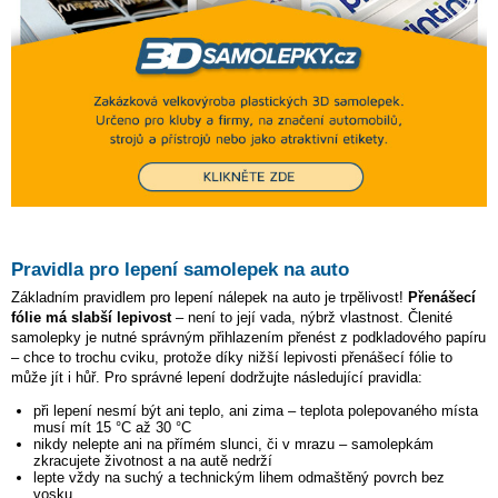
Pravidla pro lepení samolepek na auto
Základním pravidlem pro lepení nálepek na auto je trpělivost!
Přenášecí
fólie má slabší lepivost
– není to její vada, nýbrž vlastnost. Členité
samolepky je nutné správným přihlazením přenést z podkladového papíru
– chce to trochu cviku, protože díky nižší lepivosti přenášecí fólie to
může jít i hůř. Pro správné lepení dodržujte následující pravidla:
při lepení nesmí být ani teplo, ani zima – teplota polepovaného místa
musí mít 15 °C až 30 °C
nikdy nelepte ani na přímém slunci, či v mrazu – samolepkám
zkracujete životnost a na autě nedrží
lepte vždy na suchý a technickým lihem odmaštěný povrch bez
vosku