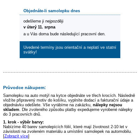
Objednáte-li samolepku dnes
odešleme ji nejpozději
v úterý 11. srpna
a u Vás doma bude následující pracovní den.
Uvedené termíny jsou orientační a neplatí ve statní
svátky!
Průvodce nákupem:
Samolepku na auto
motýl na kytce
objednáte ve třech krocích. Následně
vložíte připravený motiv do košíku, vyplníte dodací a fakturační údaje a
objednávku odešlete. Vše vyrábíme na zakázku,
nálepky nejsou
skladem
. Dle zvoleného způsobu platby expedujeme vyrobené nálepky
do 3 pracovních dnů.
1. krok - výběr barvy:
Nabízíme 40 barev samolepících fólií, které mají životnost 2-10 let v
závislosti na zvoleném materiálu a umístění samolepek na automobilu.
[
Zobrazit více
]