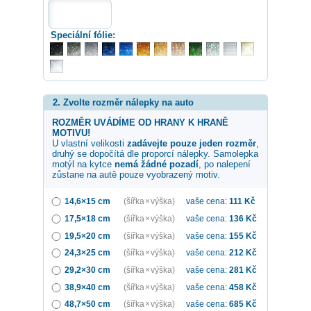
Speciální fólie:
2. Zvolte rozměr nálepky na auto
ROZMĚR UVÁDÍME OD HRANY K HRANĚ
MOTIVU!
U vlastní velikosti
zadávejte pouze jeden rozměr
,
druhý se dopočítá dle proporcí nálepky. Samolepka
motýl na kytce
nemá žádné pozadí
, po nalepení
zůstane na autě pouze vyobrazený motiv.
14,6×15 cm
(šířka × výška)
vaše cena:
111
Kč
17,5×18 cm
(šířka × výška)
vaše cena:
136
Kč
19,5×20 cm
(šířka × výška)
vaše cena:
155
Kč
24,3×25 cm
(šířka × výška)
vaše cena:
212
Kč
29,2×30 cm
(šířka × výška)
vaše cena:
281
Kč
38,9×40 cm
(šířka × výška)
vaše cena:
458
Kč
48,7×50 cm
(šířka × výška)
vaše cena:
685
Kč