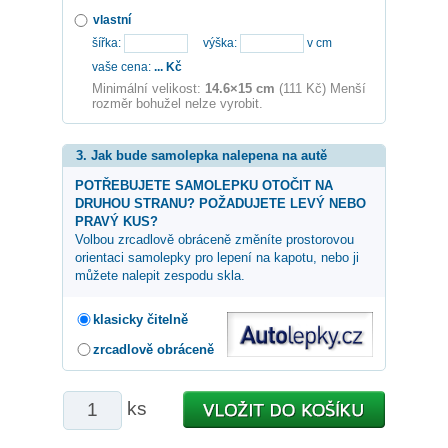
vlastní
šířka:
výška:
v cm
vaše cena:
...
Kč
Minimální velikost:
14.6×15 cm
(111 Kč) Menší
rozměr bohužel nelze vyrobit.
3. Jak bude samolepka nalepena na autě
POTŘEBUJETE SAMOLEPKU OTOČIT NA
DRUHOU STRANU? POŽADUJETE LEVÝ NEBO
PRAVÝ KUS?
Volbou zrcadlově obráceně změníte prostorovou
orientaci samolepky pro lepení na kapotu, nebo ji
můžete nalepit zespodu skla.
klasicky čitelně
zrcadlově obráceně
ks