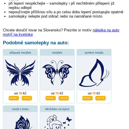
při lepení nespěchejte – samolepky i při nechtěném přilepení již
nejdou odlepit
nepoužívejte přílišnou sílu a po celou dobu lepení postupujte opatrně
samolepky nelepte pod stěrač nebo na namáhané místo
Chcete doručiť tovar na Slovensko? Prezrite si motív
nálepka na auto
motýľ na kvetinke
Podobné samolepky na auto:
střapatý motýlek
motýlek
symbol motýla
od
78
Kč
od
75
Kč
od
79
Kč
motýl z boku
děvčátko na kytce