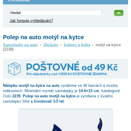
Jak funguje vyhledávání?
Polep na auto motýl na kytce
Samolepky na auto
Obrázky
květiny a květy
motýl na kytce
(2239)
Nálepku
motýl na kytce
na auto
vyrábíme ve 40 barvách a mnoha
velikostech. Minimální rozměr samolepky je
14.6×15 cm
, katalogové
číslo
2239
.
Polep na auto motýl na kytce
je vyrobena z kvalitní
samolepicí fólie
s životností 3-5 let
.