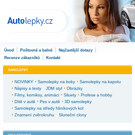
Úvod
Poštovné a balné
Nejčastější dotazy
Recenze zákazníků
Kontakt
NOVINKY
Samolepky na boky
Samolepky na kapotu
Nápisy a texty
JDM styl
Obrázky
Filmy, komiksy, animáci
Siluety
Profese a hobby
Dítě v autě
Pes v autě
3D samolepky
Samolepky na středy hliníkových kol
Znamení zvěrokruhu
Sluneční clony