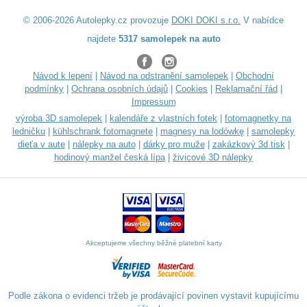
© 2006-2026 Autolepky.cz provozuje
DOKI DOKI s.r.o.
V nabídce
najdete
5317 samolepek na auto
Návod k lepení
|
Návod na odstranění samolepek
|
Obchodní
podmínky
|
Ochrana osobních údajů
|
Cookies
|
Reklamační řád
|
Impressum
výroba 3D samolepek
|
kalendáře z vlastních fotek
|
fotomagnetky na
ledničku
|
kühlschrank fotomagnete
|
magnesy na lodówkę
|
samolepky
dieťa v aute
|
nálepky na auto
|
dárky pro muže
|
zakázkový 3d tisk
|
hodinový manžel česká lípa
|
živicové 3D nálepky
Akceptujeme všechny běžné platební karty
Podle zákona o evidenci tržeb je prodávající povinen vystavit kupujícímu