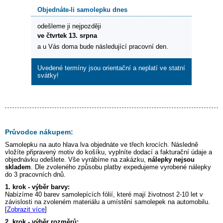
Objednáte-li samolepku dnes
odešleme ji nejpozději
ve čtvrtek 13. srpna
a u Vás doma bude následující pracovní den.
Uvedené termíny jsou orientační a neplatí ve statní
svátky!
Průvodce nákupem:
Samolepku na auto
hlava lva
objednáte ve třech krocích. Následně
vložíte připravený motiv do košíku, vyplníte dodací a fakturační údaje a
objednávku odešlete. Vše vyrábíme na zakázku,
nálepky nejsou
skladem
. Dle zvoleného způsobu platby expedujeme vyrobené nálepky
do 3 pracovních dnů.
1. krok - výběr barvy:
Nabízíme 40 barev samolepících fólií, které mají životnost 2-10 let v
závislosti na zvoleném materiálu a umístění samolepek na automobilu.
[
Zobrazit více
]
2. krok - výběr rozměrů: