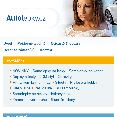
Úvod
Poštovné a balné
Nejčastější dotazy
Recenze zákazníků
Kontakt
NOVINKY
Samolepky na boky
Samolepky na kapotu
Nápisy a texty
JDM styl
Obrázky
Filmy, komiksy, animáci
Siluety
Profese a hobby
Dítě v autě
Pes v autě
3D samolepky
Samolepky na středy hliníkových kol
Znamení zvěrokruhu
Sluneční clony