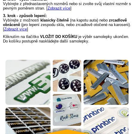
Vybírejte z přednastavených rozměrů nebo si zvolte svůj vlastní rozměr s
pevným poměrem stran. [
Zobrazit více
]
3. krok - způsob lepení:
Vybírejte z možností
klasicky čitelně
(na kapotu auta) nebo
zrcadlově
obráceně
(pro lepení zespodu skla, nebo zrcadlově otočené na karoserii).
[
Zobrazit více
]
Kliknutím na tlačítko
VLOŽIT DO KOŠÍKU
je výběr samolepky ukončen.
Do košíku postupně naskládejte další samolepky.