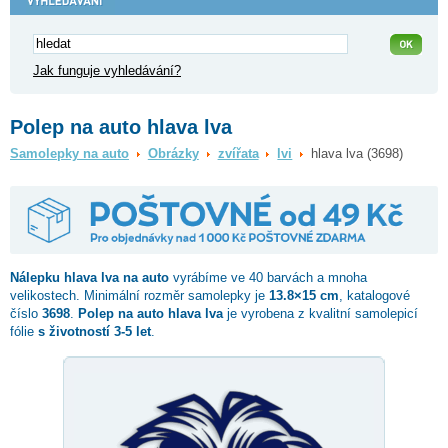
Jak funguje vyhledávání?
Polep na auto hlava lva
Samolepky na auto
Obrázky
zvířata
lvi
hlava lva (3698)
Nálepku
hlava lva
na auto
vyrábíme ve 40 barvách a mnoha
velikostech. Minimální rozměr samolepky je
13.8×15 cm
, katalogové
číslo
3698
.
Polep na auto hlava lva
je vyrobena z kvalitní samolepicí
fólie
s životností 3-5 let
.