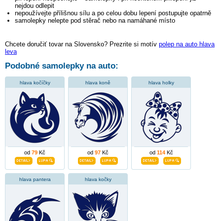
nejdou odlepit
nepoužívejte přílišnou sílu a po celou dobu lepení postupujte opatrně
samolepky nelepte pod stěrač nebo na namáhané místo
Chcete doručiť tovar na Slovensko? Prezrite si motív
polep na auto hlava
leva
Podobné samolepky na auto:
hlava kočíčky
hlava koně
hlava holky
od
79
Kč
od
97
Kč
od
114
Kč
hlava pantera
hlava kočky