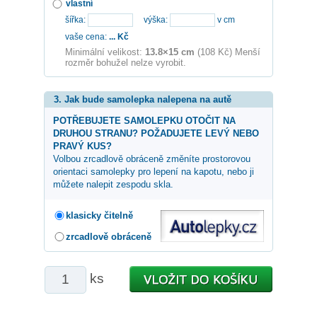
vlastní
šířka:
výška:
v cm
vaše cena:
...
Kč
Minimální velikost:
13.8×15 cm
(108 Kč) Menší
rozměr bohužel nelze vyrobit.
3. Jak bude samolepka nalepena na autě
POTŘEBUJETE SAMOLEPKU OTOČIT NA
DRUHOU STRANU? POŽADUJETE LEVÝ NEBO
PRAVÝ KUS?
Volbou zrcadlově obráceně změníte prostorovou
orientaci samolepky pro lepení na kapotu, nebo ji
můžete nalepit zespodu skla.
klasicky čitelně
zrcadlově obráceně
ks