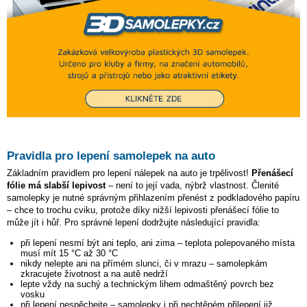
Pravidla pro lepení samolepek na auto
Základním pravidlem pro lepení nálepek na auto je trpělivost!
Přenášecí
fólie má slabší lepivost
– není to její vada, nýbrž vlastnost. Členité
samolepky je nutné správným přihlazením přenést z podkladového papíru
– chce to trochu cviku, protože díky nižší lepivosti přenášecí fólie to
může jít i hůř. Pro správné lepení dodržujte následující pravidla:
při lepení nesmí být ani teplo, ani zima – teplota polepovaného místa
musí mít 15 °C až 30 °C
nikdy nelepte ani na přímém slunci, či v mrazu – samolepkám
zkracujete životnost a na autě nedrží
lepte vždy na suchý a technickým lihem odmaštěný povrch bez
vosku
při lepení nespěchejte – samolepky i při nechtěném přilepení již