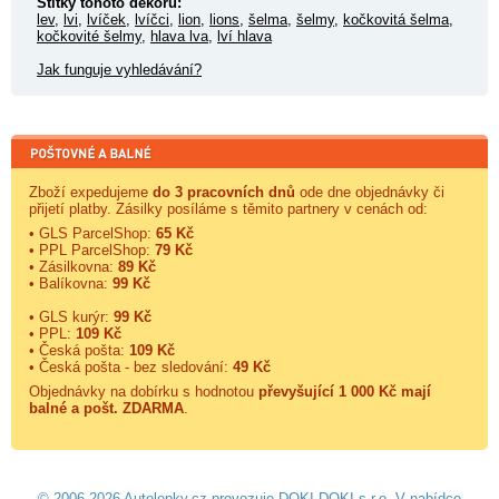
Štítky tohoto dekoru:
lev
,
lvi
,
lvíček
,
lvíčci
,
lion
,
lions
,
šelma
,
šelmy
,
kočkovitá šelma
,
kočkovité šelmy
,
hlava lva
,
lví hlava
Jak funguje vyhledávání?
Zboží expedujeme
do 3 pracovních dnů
ode dne objednávky či
přijetí platby. Zásilky posíláme s těmito partnery v cenách od:
• GLS ParcelShop:
65 Kč
• PPL ParcelShop:
79 Kč
• Zásilkovna:
89 Kč
• Balíkovna:
99 Kč
• GLS kurýr:
99 Kč
• PPL:
109 Kč
• Česká pošta:
109 Kč
• Česká pošta - bez sledování:
49 Kč
Objednávky na dobírku s hodnotou
převyšující 1 000 Kč mají
balné a
pošt. ZDARMA
.
© 2006-2026 Autolepky.cz provozuje
DOKI DOKI s.r.o.
V nabídce