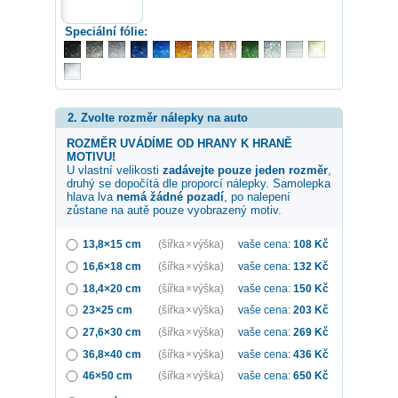
Speciální fólie:
2. Zvolte rozměr nálepky na auto
ROZMĚR UVÁDÍME OD HRANY K HRANĚ
MOTIVU!
U vlastní velikosti
zadávejte pouze jeden rozměr
,
druhý se dopočítá dle proporcí nálepky. Samolepka
hlava lva
nemá žádné pozadí
, po nalepení
zůstane na autě pouze vyobrazený motiv.
13,8×15 cm
(šířka × výška)
vaše cena:
108
Kč
16,6×18 cm
(šířka × výška)
vaše cena:
132
Kč
18,4×20 cm
(šířka × výška)
vaše cena:
150
Kč
23×25 cm
(šířka × výška)
vaše cena:
203
Kč
27,6×30 cm
(šířka × výška)
vaše cena:
269
Kč
36,8×40 cm
(šířka × výška)
vaše cena:
436
Kč
46×50 cm
(šířka × výška)
vaše cena:
650
Kč