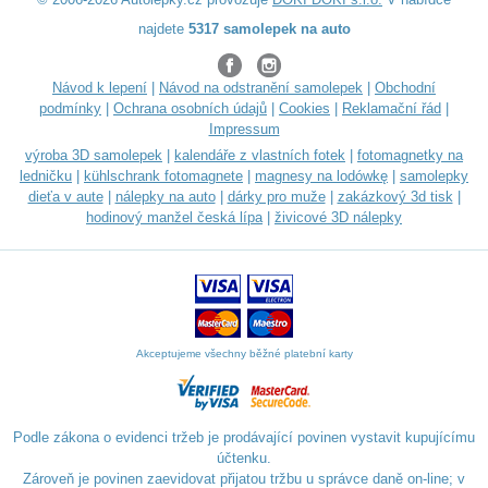
najdete
5317 samolepek na auto
Návod k lepení
|
Návod na odstranění samolepek
|
Obchodní
podmínky
|
Ochrana osobních údajů
|
Cookies
|
Reklamační řád
|
Impressum
výroba 3D samolepek
|
kalendáře z vlastních fotek
|
fotomagnetky na
ledničku
|
kühlschrank fotomagnete
|
magnesy na lodówkę
|
samolepky
dieťa v aute
|
nálepky na auto
|
dárky pro muže
|
zakázkový 3d tisk
|
hodinový manžel česká lípa
|
živicové 3D nálepky
Akceptujeme všechny běžné platební karty
Podle zákona o evidenci tržeb je prodávající povinen vystavit kupujícímu
účtenku.
Zároveň je povinen zaevidovat přijatou tržbu u správce daně on-line; v