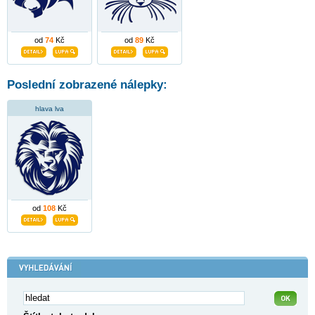
od
74
Kč
od
89
Kč
Poslední zobrazené nálepky:
hlava lva
od
108
Kč