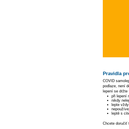
Pravidla pr
COVID samolepky
podlaze, není d
lepení se držte 
při lepení
nikdy nele
lepte vžd
nepoužívej
leptě s ci
Chcete doručiť 