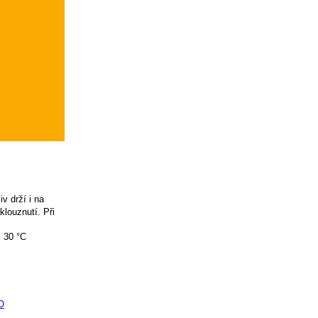
v drží i na
louznutí. Při
ž 30 °C
O