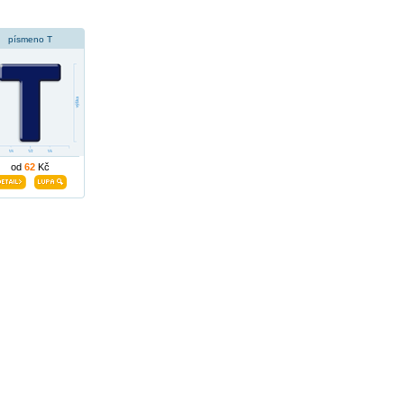
písmeno T
od
62
Kč