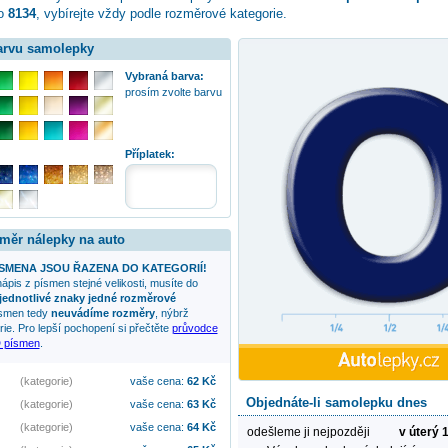
lo
8134
, vybírejte vždy podle rozměrové kategorie.
barvu samolepky
Vybraná barva:
prosím zvolte barvu
Příplatek:
změr nálepky na auto
ÍSMENA JSOU ŘAZENA DO KATEGORIÍ!
 nápis z písmen stejné velikosti, musíte do
 jednotlivé znaky jedné rozměrové
ísmen tedy
neuvádíme rozměry
, nýbrž
ie. Pro lepší pochopení si přečtěte
průvodce
D písmen
.
(kategorie)
vaše cena:
62
Kč
Objednáte-li samolepku dnes
(kategorie)
vaše cena:
63
Kč
(kategorie)
vaše cena:
64
Kč
odešleme ji nejpozději
v úterý 