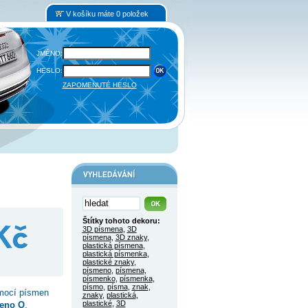
V košíku máte 0 položek
JMÉNO:
HESLO:
ZAPOMENUTÉ HESLO
Štítky tohoto dekoru:
3D písmena
,
3D
písmena
,
3D znaky
,
plastická písmena
,
plastická písmenka
,
plastické znaky
,
písmeno
,
písmena
,
písmenko
,
písmenka
,
písmo
,
písma
,
znak
,
omocí písmen
znaky
,
plastická
,
plastické
,
3D
meno O
,