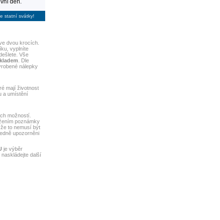
vní den.
e statní svátky!
ve dvou krocích.
ku, vyplníte
dešlete. Vše
skladem
. Dle
yrobené nálepky
ré mají životnost
u a umístění
ch možností.
ložením poznámky
 že to nemusí být
ledně upozorněni
U
je výběr
naskládejte další