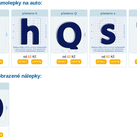
molepky na auto:
písmeno h
písmeno Q
písmeno s
od
62
Kč
od
62
Kč
od
62
Kč
obrazené nálepky: