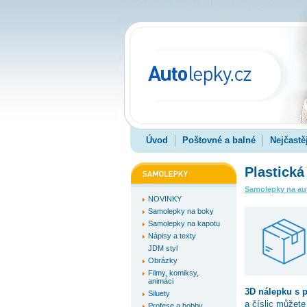
Úvod
Poštovné a balné
Nejčastě
Plastická
Samolepky na au
NOVINKY
Samolepky na boky
Samolepky na kapotu
Nápisy a texty
JDM styl
Obrázky
Filmy, komiksy,
animáci
3D nálepku s 
Siluety
a číslic můžete
Profese a hobby