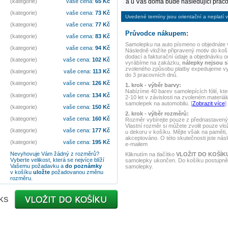
a u Vás doma bude následující praco
(kategorie)
vaše cena:
65
Kč
(kategorie)
vaše cena:
73
Kč
Uvedené termíny jsou orientační a neplatí v
(kategorie)
vaše cena:
77
Kč
Průvodce nákupem:
(kategorie)
vaše cena:
83
Kč
Samolepku na auto
písmeno o
objednáte 
(kategorie)
vaše cena:
94
Kč
Následně vložíte připravený motiv do koší
dodací a fakturační údaje a objednávku o
(kategorie)
vaše cena:
102
Kč
vyrábíme na zakázku,
nálepky nejsou 
zvoleného způsobu platby expedujeme v
(kategorie)
vaše cena:
113
Kč
do 3 pracovních dnů.
(kategorie)
vaše cena:
126
Kč
1. krok - výběr barvy:
Nabízíme 40 barev samolepících fólií, kte
(kategorie)
vaše cena:
134
Kč
2-10 let v závislosti na zvoleném materiál
samolepek na automobilu. [
Zobrazit více
]
(kategorie)
vaše cena:
150
Kč
2. krok - výběr rozměrů:
(kategorie)
vaše cena:
160
Kč
Rozměr vybírejte pouze z přednastavený
Vlastní rozměr si můžete zvolit pouze v
(kategorie)
vaše cena:
177
Kč
u dekoru v košíku. Mějte však na paměti,
akceptováno. O této skutečnosti jste nás
(kategorie)
vaše cena:
195
Kč
e-mailem
Nevyhovuje Vám žádný z rozměrů?
Kliknutím na tlačítko
VLOŽIT DO KOŠÍK
Vyberte velikost, která se nejvíce blíží
samolepky ukončen. Do košíku postupně 
Vašemu požadavku a
do poznámky
samolepky.
v košíku
uložte
požadovanou změnu
rozměru.
ks