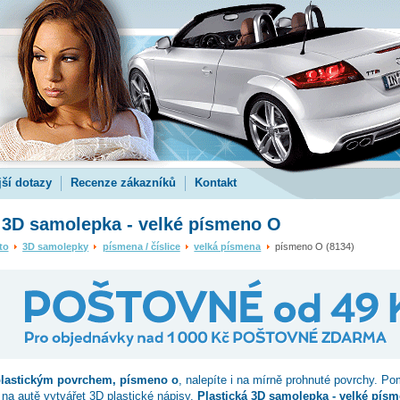
jší dotazy
Recenze zákazníků
Kontakt
 3D samolepka - velké písmeno O
to
3D samolepky
písmena / číslice
velká písmena
písmeno O (8134)
plastickým povrchem,
písmeno o
, nalepíte i na mírně prohnuté povrchy. P
 na autě vytvářet 3D plastické nápisy.
Plastická 3D samolepka - velké pís