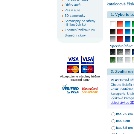
katalogové čís
Dítě v autě
Pes v autě
1. Vyberte 
3D samolepky
Samolepky na středy
hliníkových kol
Znamení zvěrokruhu
Sluneční clony
Speciální fólie:
2. Zvolte ro
Akceptujeme všechny běžné
platební karty
PLASTICKÁ P
Chcete-li složit
košíku
vkládat
kategorie
. U p
výškové kategor
objednávkou 3
kat. 2.5 cm
kat. 3 cm
kat. 3.5 cm