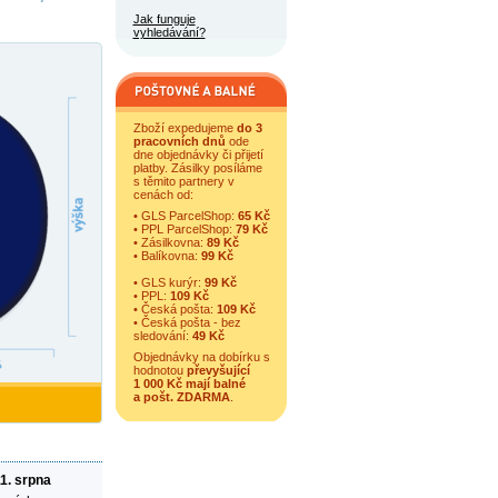
Jak funguje
vyhledávání?
Zboží expedujeme
do 3
pracovních dnů
ode
dne objednávky či přijetí
platby. Zásilky posíláme
s těmito partnery v
cenách od:
• GLS ParcelShop:
65 Kč
• PPL ParcelShop:
79 Kč
• Zásilkovna:
89 Kč
• Balíkovna:
99 Kč
• GLS kurýr:
99 Kč
• PPL:
109 Kč
• Česká pošta:
109 Kč
• Česká pošta - bez
sledování:
49 Kč
Objednávky na dobírku s
hodnotou
převyšující
1 000 Kč mají balné
a
pošt. ZDARMA
.
11. srpna