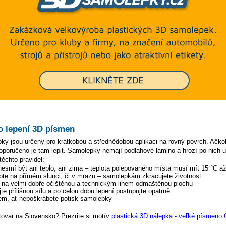
o lepení 3D písmen
 jsou určeny pro krátkobou a střednědobou aplikaci na rovný povrch. Ačkoli
oporučeno je tam lepit. Samolepky nemají podlahové lamino a hrozí po nich uk
těchto pravidel:
 nesmí být ani teplo, ani zima – teplota polepovaného místa musí mít 15 °C a
pte na přímém slunci, či v mrazu – samolepkám zkracujete životnost
y na velmi dobře očištěnou a technickým lihem odmaštěnou plochu
te přílišnou sílu a po celou dobu lepení postupujte opatrně
tem, ať nepoškrábete potisk samolepky
tovar na Slovensko? Prezrite si motív
plastická 3D nálepka - veľké písmeno 