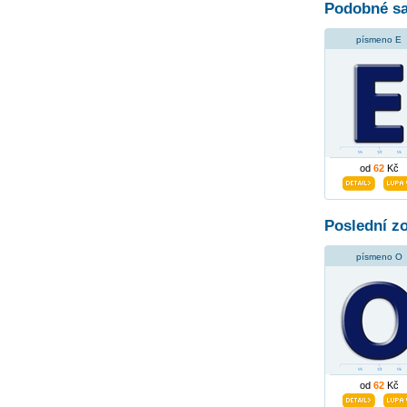
Podobné sa
písmeno E
od
62
Kč
Poslední z
písmeno O
od
62
Kč