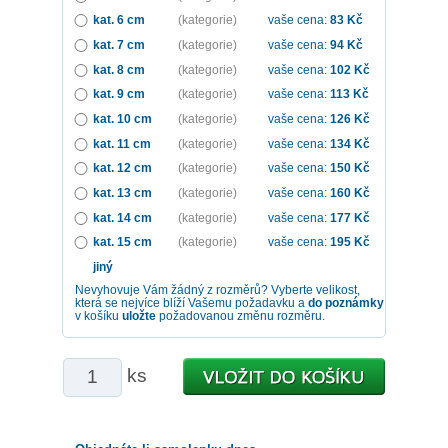
kat. 6 cm
(kategorie)
vaše cena:
83
Kč
kat. 7 cm
(kategorie)
vaše cena:
94
Kč
kat. 8 cm
(kategorie)
vaše cena:
102
Kč
kat. 9 cm
(kategorie)
vaše cena:
113
Kč
kat. 10 cm
(kategorie)
vaše cena:
126
Kč
kat. 11 cm
(kategorie)
vaše cena:
134
Kč
kat. 12 cm
(kategorie)
vaše cena:
150
Kč
kat. 13 cm
(kategorie)
vaše cena:
160
Kč
kat. 14 cm
(kategorie)
vaše cena:
177
Kč
kat. 15 cm
(kategorie)
vaše cena:
195
Kč
jiný
Nevyhovuje Vám žádný z rozměrů? Vyberte velikost,
která se nejvíce blíží Vašemu požadavku a
do poznámky
v košíku
uložte
požadovanou změnu rozměru.
ks