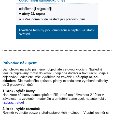
Objednáte-li samolepku dnes
odešleme ji nejpozději
v úterý 11. srpna
a u Vás doma bude následující pracovní den.
Uvedené termíny jsou orientační a neplatí ve statní
svátky!
Průvodce nákupem:
Samolepku na auto
písmeno i
objednáte ve dvou krocích. Následně
vložíte připravený motiv do košíku, vyplníte dodací a fakturační údaje a
objednávku odešlete. Vše vyrábíme na zakázku,
nálepky nejsou
skladem
. Dle zvoleného způsobu platby expedujeme vyrobené nálepky
do 3 pracovních dnů.
1. krok - výběr barvy:
Nabízíme 40 barev samolepících fólií, které mají životnost 2-10 let v
závislosti na zvoleném materiálu a umístění samolepek na automobilu.
[
Zobrazit více
]
2. krok - výběr rozměrů:
Rozměr vybírejte pouze z přednastavených možností. Vlastní rozměr si