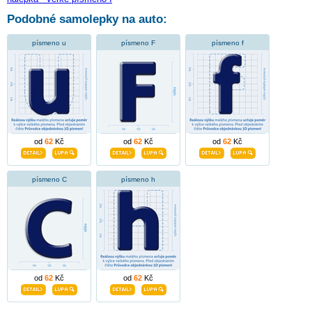
Podobné samolepky na auto:
písmeno u
písmeno F
písmeno f
od
62
Kč
od
62
Kč
od
62
Kč
písmeno C
písmeno h
od
62
Kč
od
62
Kč