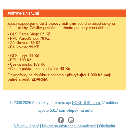
Zboží expedujeme
do 3 pracovních dnů
ode dne objednávky či
přijetí platby. Zásilky posíláme s těmito partnery v cenách od:
• GLS ParcelShop:
65 Kč
• PPL ParcelShop:
79 Kč
• Zásilkovna:
89 Kč
• Balíkovna:
99 Kč
• GLS kurýr:
99 Kč
• PPL:
109 Kč
• Česká pošta:
109 Kč
• Česká pošta - bez sledování:
49 Kč
Objednávky na dobírku s hodnotou
převyšující 1 000 Kč mají
balné a
pošt. ZDARMA
.
© 2006-2026 Autolepky.cz provozuje
DOKI DOKI s.r.o.
V nabídce
najdete
5317 samolepek na auto
Návod k lepení
|
Návod na odstranění samolepek
|
Obchodní