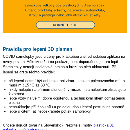
Pravidla pro lepení 3D písmen
COVID samolepky jsou určeny pro krátkobou a střednědobou aplikaci na
rovný povrch. Ačkoliv drží i na podlaze, není doporučeno je tam lepit.
Samolepky nemají podlahové lamino a hrozí po nich uklouznutí. Při
lepení se držte těchto pravidel:
při lepení nesmí být ani teplo, ani zima – teplota polepovaného místa
musí mít 15 °C až 30 °C
nikdy nelepte na přímém slunci, či v mrazu – samolepkám zkracujete
životnost
lepte vždy na velmi dobře očištěnou a technickým lihem odmaštěnou
plochu
nepoužívejte přílišnou sílu a po celou dobu lepení postupujte opatrně
leptě s citem, ať nepoškrábete potisk samolepky
Chcete doručiť tovar na Slovensko? Prezrite si motív
plastická 3D
nálepka - veľké písmeno I