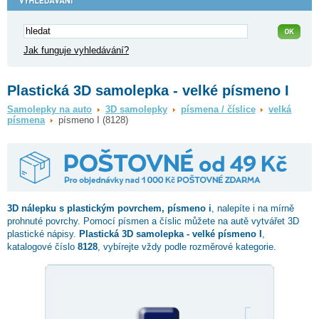
Jak funguje vyhledávání?
Plastická 3D samolepka - velké písmeno I
Samolepky na auto
3D samolepky
písmena / číslice
velká
písmena
písmeno I (8128)
3D nálepku s plastickým povrchem,
písmeno i
, nalepíte i na mírně
prohnuté povrchy. Pomocí písmen a číslic můžete na autě vytvářet 3D
plastické nápisy.
Plastická 3D samolepka - velké písmeno I
,
katalogové číslo
8128
, vybírejte vždy podle rozměrové kategorie.