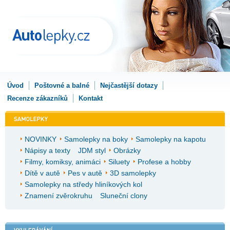
Úvod
Poštovné a balné
Nejčastější dotazy
Recenze zákazníků
Kontakt
NOVINKY
Samolepky na boky
Samolepky na kapotu
Nápisy a texty
JDM styl
Obrázky
Filmy, komiksy, animáci
Siluety
Profese a hobby
Dítě v autě
Pes v autě
3D samolepky
Samolepky na středy hliníkových kol
Znamení zvěrokruhu
Sluneční clony