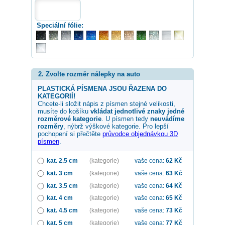
Speciální fólie:
2. Zvolte rozměr nálepky na auto
PLASTICKÁ PÍSMENA JSOU ŘAZENA DO
KATEGORIÍ!
Chcete-li složit nápis z písmen stejné velikosti,
musíte do košíku
vkládat jednotlivé znaky jedné
rozměrové kategorie
. U písmen tedy
neuvádíme
rozměry
, nýbrž výškové kategorie. Pro lepší
pochopení si přečtěte
průvodce objednávkou 3D
písmen
.
kat. 2.5 cm
(kategorie)
vaše cena:
62
Kč
kat. 3 cm
(kategorie)
vaše cena:
63
Kč
kat. 3.5 cm
(kategorie)
vaše cena:
64
Kč
kat. 4 cm
(kategorie)
vaše cena:
65
Kč
kat. 4.5 cm
(kategorie)
vaše cena:
73
Kč
kat. 5 cm
(kategorie)
vaše cena:
77
Kč