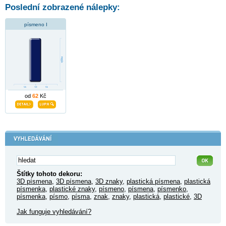
Poslední zobrazené nálepky:
písmeno I
od
62
Kč
Štítky tohoto dekoru:
3D písmena
,
3D písmena
,
3D znaky
,
plastická písmena
,
plastická
písmenka
,
plastické znaky
,
písmeno
,
písmena
,
písmenko
,
písmenka
,
písmo
,
písma
,
znak
,
znaky
,
plastická
,
plastické
,
3D
Jak funguje vyhledávání?