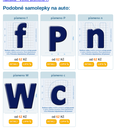
Podobné samolepky na auto:
písmeno f
písmeno P
písmeno n
od
62
Kč
od
62
Kč
od
62
Kč
písmeno W
písmeno c
od
62
Kč
od
62
Kč