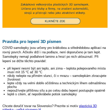
Pravidla pro lepení 3D písmen
COVID samolepky jsou určeny pro krátkobou a střednědobou aplikaci na
rovný povrch. Ačkoliv drží i na podlaze, není doporučeno je tam lepit.
Samolepky nemají podlahové lamino a hrozí po nich uklouznutí. Při
lepení se držte těchto pravidel:
při lepení nesmí být ani teplo, ani zima – teplota polepovaného místa
musí mít 15 °C až 30 °C
nikdy nelepte na přímém slunci, či v mrazu – samolepkám zkracujete
životnost
lepte vždy na velmi dobře očištěnou a technickým lihem odmaštěnou
plochu
nepoužívejte přílišnou sílu a po celou dobu lepení postupujte opatrně
leptě s citem, ať nepoškrábete potisk samolepky
Chcete doručiť tovar na Slovensko? Prezrite si motív
plastická 3D
nálepka - veľké písmeno H