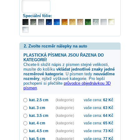
Speciální fólie:
2. Zvolte rozměr nálepky na auto
PLASTICKÁ PÍSMENA JSOU ŘAZENA DO
KATEGORIÍ!
Chcete-li složit nápis z písmen stejné velikosti,
musíte do košíku
vkládat jednotlivé znaky jedné
rozměrové kategorie
. U písmen tedy
neuvádíme
rozměry
, nýbrž výškové kategorie. Pro lepší
pochopení si přečtěte
průvodce objednávkou 3D
písmen
.
kat. 2.5 cm
(kategorie)
vaše cena:
62
Kč
kat. 3 cm
(kategorie)
vaše cena:
63
Kč
kat. 3.5 cm
(kategorie)
vaše cena:
64
Kč
kat. 4 cm
(kategorie)
vaše cena:
65
Kč
kat. 4.5 cm
(kategorie)
vaše cena:
73
Kč
kat. 5 cm
(kategorie)
vaše cena:
77
Kč