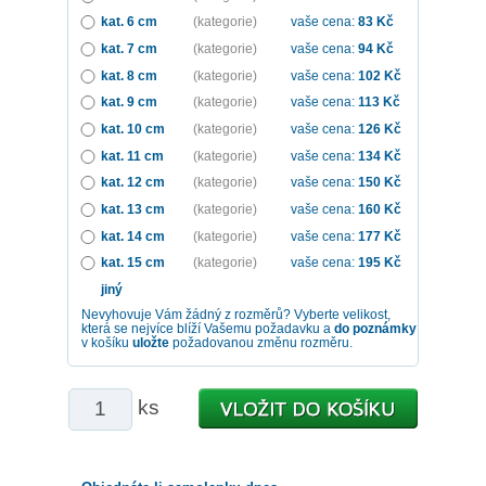
kat. 6 cm
(kategorie)
vaše cena:
83
Kč
kat. 7 cm
(kategorie)
vaše cena:
94
Kč
kat. 8 cm
(kategorie)
vaše cena:
102
Kč
kat. 9 cm
(kategorie)
vaše cena:
113
Kč
kat. 10 cm
(kategorie)
vaše cena:
126
Kč
kat. 11 cm
(kategorie)
vaše cena:
134
Kč
kat. 12 cm
(kategorie)
vaše cena:
150
Kč
kat. 13 cm
(kategorie)
vaše cena:
160
Kč
kat. 14 cm
(kategorie)
vaše cena:
177
Kč
kat. 15 cm
(kategorie)
vaše cena:
195
Kč
jiný
Nevyhovuje Vám žádný z rozměrů? Vyberte velikost,
která se nejvíce blíží Vašemu požadavku a
do poznámky
v košíku
uložte
požadovanou změnu rozměru.
ks