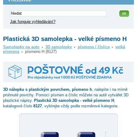
Jak funguje vyhledávání?
Plastická 3D samolepka - velké písmeno H
Samolepky na auto
3D samolepky
písmena / číslice
velká
písmena
písmeno H (8127)
3D nálepku s plastickým povrchem,
písmeno h
, nalepíte i na mírně
prohnuté povrchy. Pomocí písmen a číslic můžete na autě vytvářet 3D
plastické nápisy.
Plastická 3D samolepka - velké písmeno H
,
katalogové číslo
8127
, vybírejte vždy podle rozměrové kategorie.