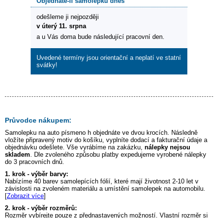
Objednáte-li samolepku dnes
odešleme ji nejpozději
v úterý 11. srpna
a u Vás doma bude následující pracovní den.
Uvedené termíny jsou orientační a neplatí ve statní
svátky!
Průvodce nákupem:
Samolepku na auto
písmeno h
objednáte ve dvou krocích. Následně
vložíte připravený motiv do košíku, vyplníte dodací a fakturační údaje a
objednávku odešlete. Vše vyrábíme na zakázku,
nálepky nejsou
skladem
. Dle zvoleného způsobu platby expedujeme vyrobené nálepky
do 3 pracovních dnů.
1. krok - výběr barvy:
Nabízíme 40 barev samolepících fólií, které mají životnost 2-10 let v
závislosti na zvoleném materiálu a umístění samolepek na automobilu.
[
Zobrazit více
]
2. krok - výběr rozměrů:
Rozměr vybírejte pouze z přednastavených možností. Vlastní rozměr si