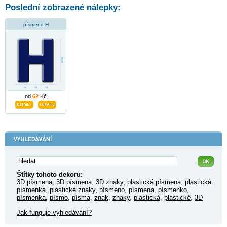
Poslední zobrazené nálepky:
písmeno H
od
62
Kč
Štítky tohoto dekoru:
3D písmena
,
3D písmena
,
3D znaky
,
plastická písmena
,
plastická
písmenka
,
plastické znaky
,
písmeno
,
písmena
,
písmenko
,
písmenka
,
písmo
,
písma
,
znak
,
znaky
,
plastická
,
plastické
,
3D
Jak funguje vyhledávání?