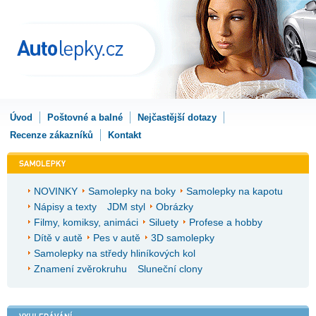
Úvod
Poštovné a balné
Nejčastější dotazy
Recenze zákazníků
Kontakt
NOVINKY
Samolepky na boky
Samolepky na kapotu
Nápisy a texty
JDM styl
Obrázky
Filmy, komiksy, animáci
Siluety
Profese a hobby
Dítě v autě
Pes v autě
3D samolepky
Samolepky na středy hliníkových kol
Znamení zvěrokruhu
Sluneční clony