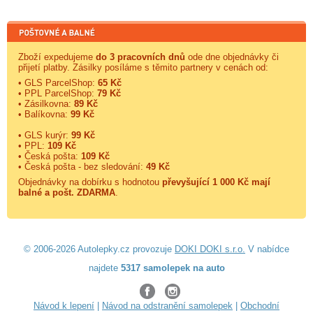
Zboží expedujeme
do 3 pracovních dnů
ode dne objednávky či
přijetí platby. Zásilky posíláme s těmito partnery v cenách od:
• GLS ParcelShop:
65 Kč
• PPL ParcelShop:
79 Kč
• Zásilkovna:
89 Kč
• Balíkovna:
99 Kč
• GLS kurýr:
99 Kč
• PPL:
109 Kč
• Česká pošta:
109 Kč
• Česká pošta - bez sledování:
49 Kč
Objednávky na dobírku s hodnotou
převyšující 1 000 Kč mají
balné a
pošt. ZDARMA
.
© 2006-2026 Autolepky.cz provozuje
DOKI DOKI s.r.o.
V nabídce
najdete
5317 samolepek na auto
Návod k lepení
|
Návod na odstranění samolepek
|
Obchodní